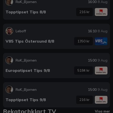
RoK_Bjornen
16:00
8 Aug
Topptipset Tips 8/8
216 kr
Leboff
16:10
8 Aug
V85 Tips Östersund 8/8
1350 kr
RoK_Bjornen
15:00
9 Aug
Europatipset Tips 9/8
5184 kr
RoK_Bjornen
15:00
9 Aug
Topptipset Tips 9/8
216 kr
Rekatochklart TV
Visa mer