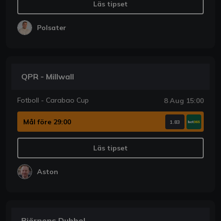
Läs tipset
Polsater
QPR - Millwall
Fotboll - Carabao Cup
8 Aug 15:00
Mål före 29:00
1.83
Läs tipset
Aston
Björnens Dubbel