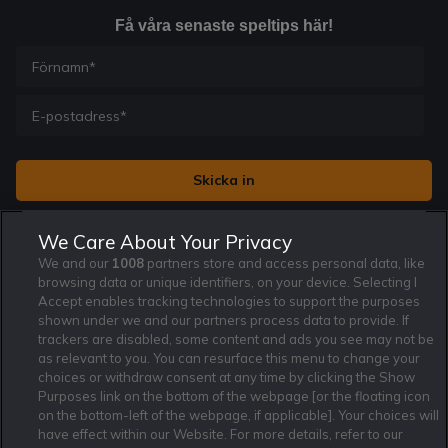
Få våra senaste speltips här!
Jag vill få nyhetsbrev från Rekatochklart och jag är 18+. Regler
We Care About Your Privacy
och villkor gäller.
*
We and our
1008
partners store and access personal data, like
browsing data or unique identifiers, on your device. Selecting I
Accept enables tracking technologies to support the purposes
shown under we and our partners process data to provide. If
trackers are disabled, some content and ads you see may not be
as relevant to you. You can resurface this menu to change your
Affiliate Modell
Ansvarsfullt Spelande
Cookie Policy
choices or withdraw consent at any time by clicking the Show
Om Rekatochklart
F.A.Q
Användarvilkor
Purposes link on the bottom of the webpage [or the floating icon
on the bottom-left of the webpage, if applicable]. Your choices will
Kontakta oss
Nyhetsarkiv
Integritetspolicy
have effect within our Website. For more details, refer to our