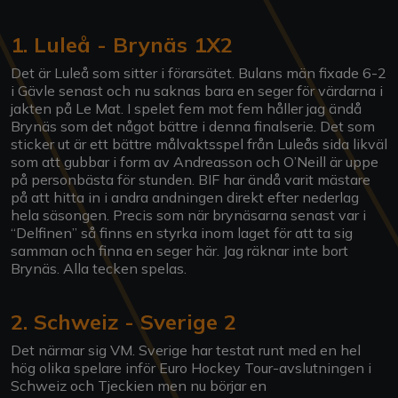
1. Luleå - Brynäs 1X2
Det är Luleå som sitter i förarsätet. Bulans män fixade 6-2
i Gävle senast och nu saknas bara en seger för värdarna i
jakten på Le Mat. I spelet fem mot fem håller jag ändå
Brynäs som det något bättre i denna finalserie. Det som
sticker ut är ett bättre målvaktsspel från Luleås sida likväl
som att gubbar i form av Andreasson och O’Neill är uppe
på personbästa för stunden. BIF har ändå varit mästare
på att hitta in i andra andningen direkt efter nederlag
hela säsongen. Precis som när brynäsarna senast var i
“Delfinen” så finns en styrka inom laget för att ta sig
samman och finna en seger här. Jag räknar inte bort
Brynäs. Alla tecken spelas.
2. Schweiz - Sverige 2
Det närmar sig VM. Sverige har testat runt med en hel
hög olika spelare inför Euro Hockey Tour-avslutningen i
Schweiz och Tjeckien men nu börjar en