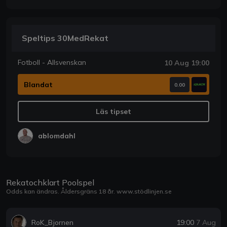
Speltips 30MedRekat
Fotboll - Allsvenskan
10 Aug 19:00
Blandat
0.00
Läs tipset
ablomdahl
Rekatochklart Poolspel
Odds kan ändras. Åldersgräns 18 år.
www.stödlinjen.se
RoK_Bjornen
19:00
7 Aug