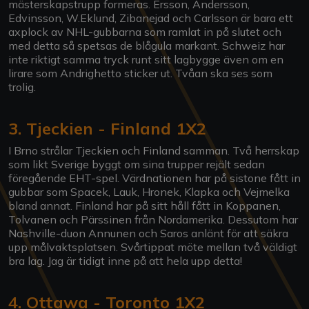
mästerskapstrupp formeras. Ersson, Andersson,
Edvinsson, W.Eklund, Zibanejad och Carlsson är bara ett
axplock av NHL-gubbarna som ramlat in på slutet och
med detta så spetsas de blågula markant. Schweiz har
inte riktigt samma tryck runt sitt lagbygge även om en
lirare som Andrighetto sticker ut. Tvåan ska ses som
trolig.
3. Tjeckien - Finland 1X2
I Brno strålar Tjeckien och Finland samman. Två herrskap
som likt Sverige byggt om sina trupper rejält sedan
föregående EHT-spel. Värdnationen har på sistone fått in
gubbar som Spacek, Lauk, Hronek, Klapka och Vejmelka
bland annat. Finland har på sitt håll fått in Koppanen,
Tolvanen och Pärssinen från Nordamerika. Dessutom har
Nashville-duon Annunen och Saros anlänt för att säkra
upp målvaktsplatsen. Svårtippat möte mellan två väldigt
bra lag. Jag är tidigt inne på att hela upp detta!
4. Ottawa - Toronto 1X2