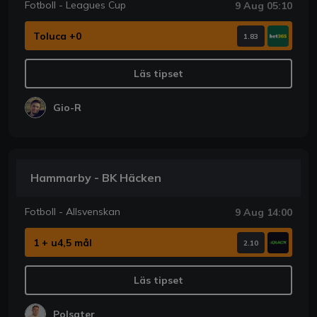
Fotboll - Leagues Cup
9 Aug 05:10
Toluca +0
1.83
Läs tipset
Gio-R
Hammarby - BK Häcken
Fotboll - Allsvenskan
9 Aug 14:00
1 + u4,5 mål
2.10
Läs tipset
Polsater