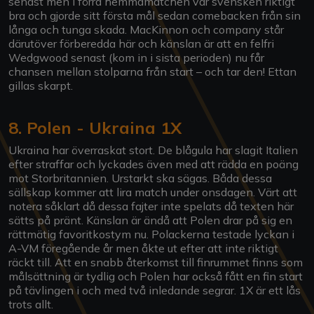
senast men i förra hemmamatchen var svensken riktigt
bra och gjorde sitt första mål sedan comebacken från sin
långa och tunga skada. MacKinnon och company står
därutöver förberedda här och känslan är att en felfri
Wedgwood senast (kom in i sista perioden) nu får
chansen mellan stolparna från start – och tar den! Ettan
gillas skarpt.
8. Polen - Ukraina 1X
Ukraina har överraskat stort. De blågula har slagit Italien
efter straffar och lyckades även med att rädda en poäng
mot Storbritannien. Urstarkt ska sägas. Båda dessa
sällskap kommer att lira match under onsdagen. Värt att
notera såklart då dessa fajter inte spelats då texten här
sätts på pränt. Känslan är ändå att Polen drar på sig en
rättmätig favoritkostym nu. Polackerna testade lyckan i
A-VM föregående år men åkte ut efter att inte riktigt
räckt till. Att en snabb återkomst till finrummet finns som
målsättning är tydlig och Polen har också fått en fin start
på tävlingen i och med två inledande segrar. 1X är ett lås
trots allt.