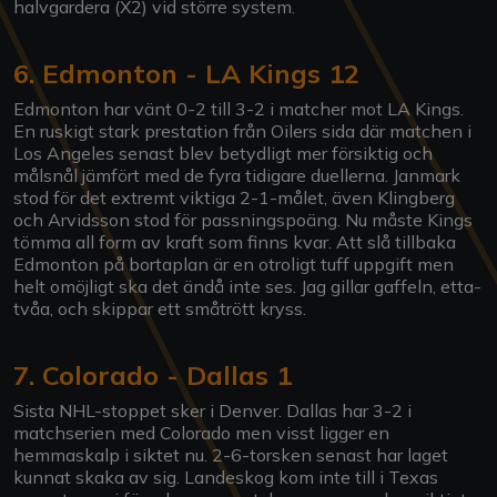
halvgardera (X2) vid större system.
6. Edmonton - LA Kings 12
Edmonton har vänt 0-2 till 3-2 i matcher mot LA Kings.
En ruskigt stark prestation från Oilers sida där matchen i
Los Angeles senast blev betydligt mer försiktig och
målsnål jämfört med de fyra tidigare duellerna. Janmark
stod för det extremt viktiga 2-1-målet, även Klingberg
och Arvidsson stod för passningspoäng. Nu måste Kings
tömma all form av kraft som finns kvar. Att slå tillbaka
Edmonton på bortaplan är en otroligt tuff uppgift men
helt omöjligt ska det ändå inte ses. Jag gillar gaffeln, etta-
tvåa, och skippar ett småtrött kryss.
7. Colorado - Dallas 1
Sista NHL-stoppet sker i Denver. Dallas har 3-2 i
matchserien med Colorado men visst ligger en
hemmaskalp i siktet nu. 2-6-torsken senast har laget
kunnat skaka av sig. Landeskog kom inte till i Texas