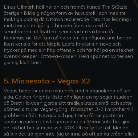
Linus Ullmark höll nollan och framåt kunde Tim Stützle
återigen iklä sig någon form av huvudroll i och med tre
mäktiga poäng då Ottawa reducerade Torontos ledning i
matcher än en gång. Chansen finns därmed för
senatorerna att kvittera serien vid en viktoria på
hemmais nu. Det kan gå även om jag någonstans har en
liten känsla för att Maple Leafs knyter sin näve och
trycker på med sin fina offensiv och får hål på en stekhet
svensk keeper i Ottawa-kassen. Hela spannet av tecken
gör sig klart bäst.
5. Minnesota - Vegas X2
Vegas hade för andra matchen i rad marginalerna på sin
sida. Golden Knights löste nämligen en ny seger i sudden
då Brett Howden gjorde sitt tredje slutspelsmål och satte
därmed sitt Las Vegas-gäng i förarsätet. 3-2 i matcher till
grabbarna från Nevada och jag tror vi får se gästerna
spela sig vidare i tävlingen redan nu. Minnesota har gjort
det riktigt bra som pressat VGK till en sjätte fajt. Mer än
så blir det troligen inte. Jag är inne på att spika tvåan eller