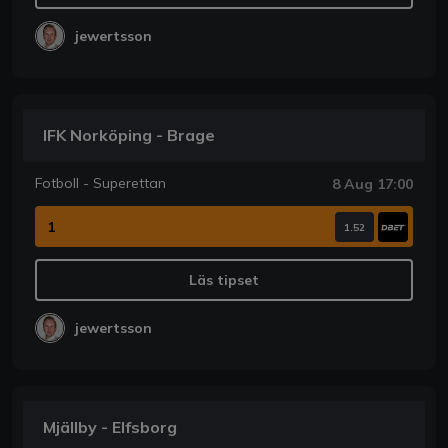
jewertsson
IFK Norköping - Brage
Fotboll - Superettan
8 Aug 17:00
1
1.52
Läs tipset
jewertsson
Mjällby - Elfsborg