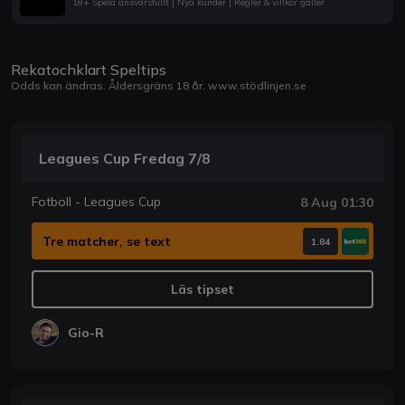
18+ Spela ansvarsfullt | Nya kunder | Regler & villkor gäller
Rekatochklart Speltips
Odds kan ändras. Åldersgräns 18 år.
www.stödlinjen.se
Leagues Cup Fredag 7/8
Fotboll - Leagues Cup
8 Aug 01:30
Tre matcher, se text
1.84
Läs tipset
Gio-R