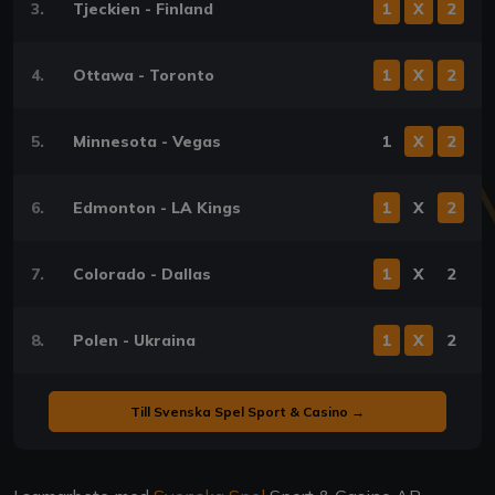
3.
Tjeckien - Finland
1
X
2
4.
Ottawa - Toronto
1
X
2
5.
Minnesota - Vegas
1
X
2
6.
Edmonton - LA Kings
1
X
2
7.
Colorado - Dallas
1
X
2
8.
Polen - Ukraina
1
X
2
Till Svenska Spel Sport & Casino →