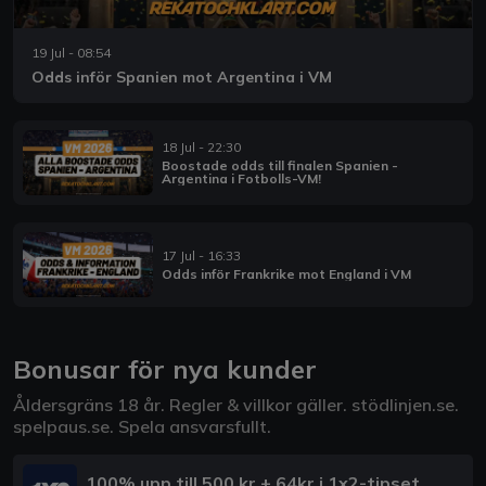
19 Jul - 08:54
Odds inför Spanien mot Argentina i VM
18 Jul - 22:30
Boostade odds till finalen Spanien -
Argentina i Fotbolls-VM!
17 Jul - 16:33
Odds inför Frankrike mot England i VM
Bonusar för nya kunder
Åldersgräns 18 år. Regler & villkor gäller.
stödlinjen.se
.
spelpaus.se
. Spela ansvarsfullt.
100% upp till 500 kr + 64kr i 1x2-tipset