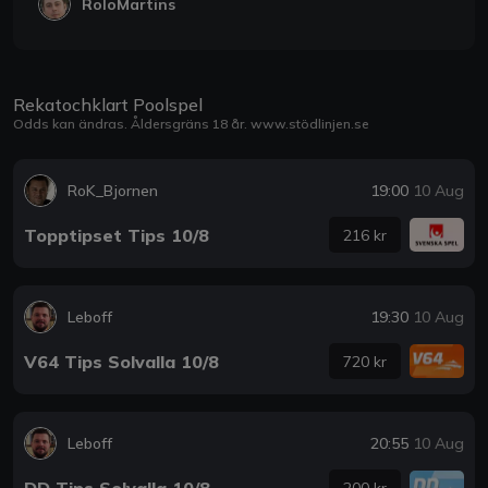
RoloMartins
Rekatochklart Poolspel
Odds kan ändras. Åldersgräns 18 år.
www.stödlinjen.se
RoK_Bjornen
19:00
10 Aug
Topptipset Tips 10/8
216 kr
Leboff
19:30
10 Aug
V64 Tips Solvalla 10/8
720 kr
Leboff
20:55
10 Aug
DD Tips Solvalla 10/8
200 kr