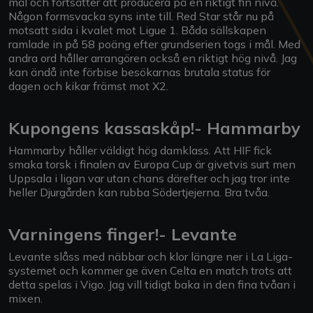
mål och fortsätter att producera på en riktigt fin nivå.
Någon formsvacka syns inte till. Red Star står nu på
motsatt sida i kvalet mot Ligue 1. Båda sällskapen
ramlade in på 58 poäng efter grundserien togs i mål. Med
andra ord håller arrangören också en riktigt hög nivå. Jag
kan ändå inte förbise besökarnas brutala status för
dagen och kikar främst mot X2.
Kupongens kassaskåp!- Hammarby
Hammarby håller väldigt hög damklass. Att HIF fick
smaka torsk i finalen av Europa Cup är givetvis surt men
Uppsala i ligan var utan chans därefter och jag tror inte
heller Djurgården kan rubba Södertjejerna. Bra tvåa.
Varningens finger!- Levante
Levante slåss med näbbar och klor längre ner i La Liga-
systemet och kommer ge även Celta en match trots att
detta spelas i Vigo. Jag vill tidigt baka in den fina tvåan i
mixen.