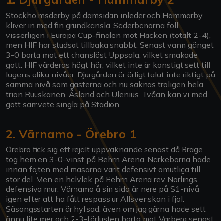
Stockholmsderby på damsidan inleder och Hammarby
kliver in med fin grundkänsla. Söderbönorna föll
visserligen i Europa Cup-finalen mot Häcken (totalt 2-4),
men HIF har studsat tillbaka snabbt. Senast vann gänget
3-0 borta mot ett chanslöst Uppsala, vilket smakade
gott. HIF värderas högt här, vilket inte är konstigt sett till
lagens olika nivåer. Djurgården är ärligt talat inte riktigt på
samma nivå som gästerna och nu saknas troligen hela
trion Ruuskanen, Åsland och Ulenius. Tvåan kan vi med
gott samvete singla på Stadion.
2. Värnamo - Örebro 1
Örebro fick sig ett rejält uppvaknande senast då Brage
tog hem en 3-0-vinst på Behrn Arena. Närkeborna hade
innan fajten med masarna varit defensivt omutliga till
stor del. Men en halvlek på Behrn Arena rev Norlings
defensiva mur. Värnamo å sin sida är nere på S1-nivå
igen efter att ha fått respass ur Allsvenskan i fjol.
Säsongsstarten är hyfsad, även om jag gärna hade sett
ännu lite mer och 2-3-förlusten borta mot Varberg senast