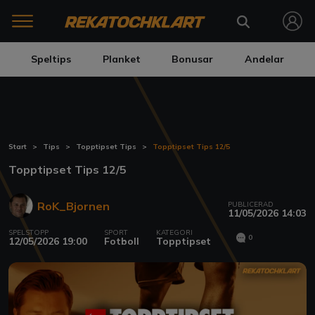
Speltips
Planket
Bonusar
Andelar
Start
Tips
Topptipset Tips
Topptipset Tips 12/5
Topptipset Tips 12/5
RoK_Bjornen
PUBLICERAD
11/05/2026 14:03
SPELSTOPP
SPORT
KATEGORI
0
12/05/2026 19:00
Fotboll
Topptipset