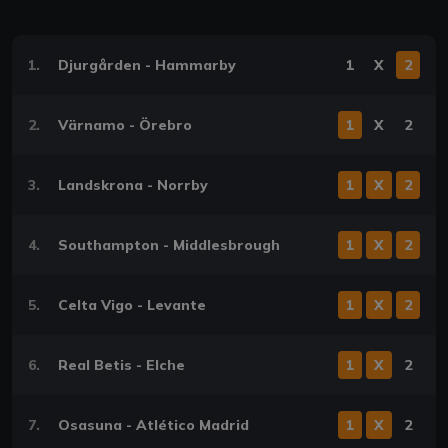
1.
Djurgården - Hammarby
1
X
2
2.
Värnamo - Örebro
1
X
2
3.
Landskrona - Norrby
1
X
2
4.
Southampton - Middlesbrough
1
X
2
5.
Celta Vigo - Levante
1
X
2
6.
Real Betis - Elche
1
X
2
7.
Osasuna - Atlético Madrid
1
X
2