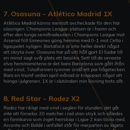
7. Osasuna - Atlético Madrid 1X
Atlético Madrid känns mentalt avcheckade för den här
säsongen. Champions League-platsen är i hamn och
efter den tunga semifinalexiten i Champions League mot
Arsenal föll Simeones gäng hemma med 0-1 mot Celta i
ligaspelet nyligen. Bortafacit är inte heller direkt något
att skryta över. Osasuna har på sitt håll gjort El Sadar till
en minst sagt svår plats att besöka. Sett till de senaste
elva hemmamötena är det bara Barcelona som gått ifrån
med vinst. Totalformen rymmer ändå ett par frågetecken.
Bara en triumf sedan april månad är knappast något att
hänga i julgranen. 1X är i slutändan min lösning trots allt.
8. Red Star - Rodez X2
Rodez har rikligt med vind i seglen för stunden, det går
inte att förneka. 20 matcher i rad utan stryk och således
en formkurva som inget herrskap i Ligue 2 kan tävla med.
Arconte och Baldé i anfallet står för merparten av lagets