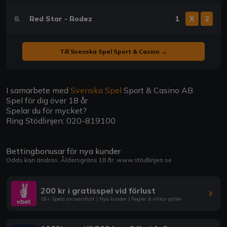
8.
Red Star - Rodez
1
X
2
Till Svenska Spel Sport & Casino →
I samarbete med
Svenska Spel
Sport & Casino AB
Spel för dig över 18 år
Spelar du för mycket?
Ring Stödlinjen: 020-819100
Bettingbonusar för nya kunder
Odds kan ändras. Åldersgräns 18 år.
www.stödlinjen.se
200 kr i gratisspel vid förlust
18+ Spela ansvarsfullt | Nya kunder | Regler & villkor gäller