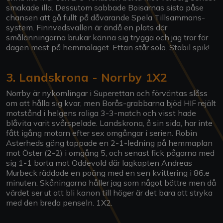
smakade illa. Dessutom sabbade Boisarnas sista påse
chansen att gå fullt på dåvarande Spela Tillsammans-
system. Finnvedsvallen är ändå en plats där
smålänningarna brukar känna sig trygga och jag tror för
dagen mest på hemmalaget. Ettan står solo. Stabil spik!
3. Landskrona - Norrby 1X2
Norrby är nykomlingar i Superettan och förväntas slåss
om att hålla sig kvar, men Borås-grabbarna bjöd HIF rejält
motstånd i helgens roliga 3-3-match och visst hade
blåvita varit svårspelade. Landskrona, å sin sida, har inte
fått igång motorn efter sex omgångar i serien. Robin
Asterheds gäng tappade en 2-1-ledning på hemmaplan
mot Öster (2-2) i omgång 5, och senast fick pågarna med
sig 1-1 borta mot Oddevold där lagkapten Andreas
Murbeck räddade en poäng med en sen kvittering i 86:e
minuten. Skåningarna håller jag som något bättre men då
värdet ser ut att bli kanon till höger är det bara att stryka
med den breda penseln. 1X2.