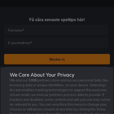
Få våra senaste speltips här!
Jag vill få nyhetsbrev från Rekatochklart och jag är 18+. Regler
We Care About Your Privacy
och villkor gäller.
*
We and our
1008
partners store and access personal data, like
browsing data or unique identifiers, on your device. Selecting I
Accept enables tracking technologies to support the purposes
shown under we and our partners process data to provide. If
trackers are disabled, some content and ads you see may not be
as relevant to you. You can resurface this menu to change your
Affiliate Modell
Ansvarsfullt Spelande
Cookie Policy
choices or withdraw consent at any time by clicking the Show
Om Rekatochklart
F.A.Q
Användarvilkor