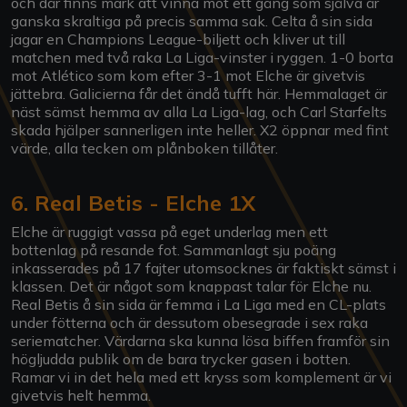
och där finns mark att vinna mot ett gäng som själva är
ganska skraltiga på precis samma sak. Celta å sin sida
jagar en Champions League-biljett och kliver ut till
matchen med två raka La Liga-vinster i ryggen. 1-0 borta
mot Atlético som kom efter 3-1 mot Elche är givetvis
jättebra. Galicierna får det ändå tufft här. Hemmalaget är
näst sämst hemma av alla La Liga-lag, och Carl Starfelts
skada hjälper sannerligen inte heller. X2 öppnar med fint
värde, alla tecken om plånboken tillåter.
6. Real Betis - Elche 1X
Elche är ruggigt vassa på eget underlag men ett
bottenlag på resande fot. Sammanlagt sju poäng
inkasserades på 17 fajter utomsocknes är faktiskt sämst i
klassen. Det är något som knappast talar för Elche nu.
Real Betis å sin sida är femma i La Liga med en CL-plats
under fötterna och är dessutom obesegrade i sex raka
seriematcher. Värdarna ska kunna lösa biffen framför sin
högljudda publik om de bara trycker gasen i botten.
Ramar vi in det hela med ett kryss som komplement är vi
givetvis helt hemma.