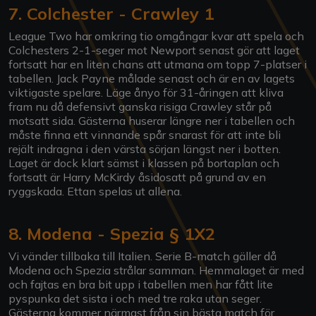
7. Colchester - Crawley 1
League Two har omkring tio omgångar kvar att spela och
Colchesters 2-1-seger mot Newport senast gör att laget
fortsatt har en liten chans att utmana om topp 7-platser i
tabellen. Jack Payne målade senast och är en av lagets
viktigaste spelare. Läge ånyo för 31-åringen att kliva
fram nu då defensivt ganska risiga Crawley står på
motsatt sida. Gästerna huserar längre ner i tabellen och
måste finna ett vinnande spår snarast för att inte bli
rejält indragna i den värsta sörjan längst ner i botten.
Laget är dock klart sämst i klassen på bortaplan och
fortsatt är Harry McKirdy åsidosatt på grund av en
ryggskada. Ettan spelas ut allena.
8. Modena - Spezia § 1X2
Vi vänder tillbaka till Italien. Serie B-match gäller då
Modena och Spezia strålar samman. Hemmalaget är med
och fajtas en bra bit upp i tabellen men har fått lite
pyspunka det sista i och med tre raka utan seger.
Gästerna kommer närmast från sin bästa match för