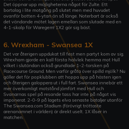
Det öppnar upp möjligheterna något för Zulte. Ett
bortalag i lite motgång på slutet men med huvudet
ovanför botten 4-ytan än så länge. Noterbart är också
det vändande mötet lagen emellan som slutade med en
4-1-skalp för Waregem! 1X2 gör sig bäst.
6. Wrexham - Swansea 1X
Det var återigen uppdukat till fest men partyt kom av sig.
Wrexham gjorde en kall första halvlek hemma mot Hull
vilket i slutändan också grundlade 1-2-torsken på
Racecourse Ground. Men varför gråta över spilld mjölk? Nu
gäller det för popklubben att hoppa upp på hästen igen
och återigen galoppera ut i full fart. Swansea innebär ett
mer överkomligt motstånd jämfört med Hull och
Svanarnas spel på resande tass har inte på något vis
imponerat. 2-0-9 på lagets elva senaste bataljer utanför
The Swansea.com Stadium (förövrigt tröttaste
arenanamnet i världen) är direkt uselt. 1X låser in
matchen.