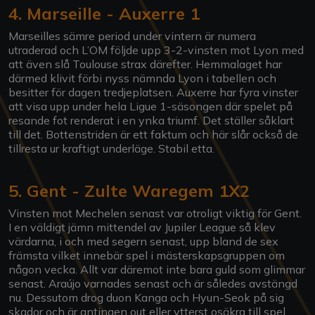
4. Marseille - Auxerre 1
Marseilles sämre period under vintern är numera
utraderad och L’OM följde upp 3-2-vinsten mot Lyon med
att även slå Toulouse strax därefter. Hemmalaget har
därmed klivit förbi nyss nämnda Lyon i tabellen och
besitter för dagen tredjeplatsen. Auxerre har fyra vinster
att visa upp under hela Ligue 1-säsongen där spelet på
resande fot renderat i en ynka triumf. Det ställer såklart
till det. Bottenstriden är ett faktum och här slår också de
tillresta ur kraftigt underläge. Stabil etta.
5. Gent - Zulte Waregem 1X2
Vinsten mot Mechelen senast var otroligt viktig för Gent.
I en väldigt jämn mittendel av Jupiler League så klev
värdarna, i och med segern senast, upp bland de sex
främsta vilket innebär spel i mästerskapsgruppen om
någon vecka. Allt var däremot inte bara guld som glimmar
senast. Araújo varnades senast och är således avstängd
nu. Dessutom drog duon Kanga och Hyun-Seok på sig
skador och är antingen out eller ytterst osäkra till spel.