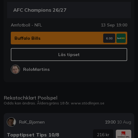
AFC Champions 26/27
Amfotboll - NFL
13 Sep 19:00
Buffalo Bills
6.00
Läs tipset
RoloMartins
Rekatochklart Poolspel
Odds kan ändras. Åldersgräns 18 år.
www.stödlinjen.se
RoK_Bjornen
19:00
10 Aug
Topptipset Tips 10/8
216 kr