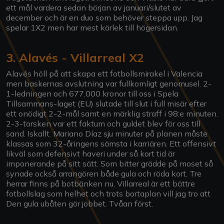
ett mål vardera sedan början av januari/slutet av
december och är en duo som behöver steppa upp. Jag
spelar 1X2 men har mest kärlek till högersidan.
3. Alavés - Villarreal X2
Alavés höll på att skapa ett fotbollsmirakel i Valencia
men baskernas avslutning var fullkomligt genomusel. 2-
1-ledningen och 677.000 kronor till oss i Spela
Tillsammans-laget (EU) slutade till slut i full misär efter
ett onödigt 2-2-mål samt en märklig straff i 98:e minuten.
2-3-torsken var ett faktum och guldet blev för oss till
sand. Iskallt. Mariano Díaz sju minuter på planen måste
klassas som 32-åringens sämsta i karriären. Ett offensivt
likväl som defensivt haveri under så kort tid är
imponerande på sitt sätt. Som bitter grädde på moset så
synade också arrangören både gula och röda kort. Tre
herrar finns på botbänken nu. Villarreal är ett bättre
fotbollslag som helhet och trots bortaplan vill jag tro att
Den gula ubåten gör jobbet. Tvåan först.