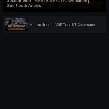
30MedRekat | MÅSTE-SPEL i Allsvenskan! |
Speltips & Analys
Vinnarcirkeln | V85 Trav 8/8 Östersund