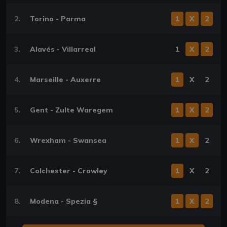
2.
Torino - Parma
1
X
2
3.
Alavés - Villarreal
1
X
2
4.
Marseille - Auxerre
1
X
2
5.
Gent - Zulte Waregem
1
X
2
6.
Wrexham - Swansea
1
X
2
7.
Colchester - Crawley
1
X
2
8.
Modena - Spezia §
1
X
2