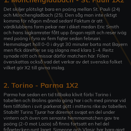
Det skiljer plötsligt bara en poäng mellan St. Pauli (24)
och Mönchengladbach (25). Den såg man inte riktigt
komma för någon månad sedan! Faktum är att
värdklubbens form pekar ner i diket medan Eric Smith
och hans lagkamrater fått upp ångan rejält och reser iväg
med poäng i fyra av fem fajter sedan februari.
Hemmalaget höll 0-0 i drygt 30 minuter borta mot Bayern
men fick därefter se sig slagna med klara 1-4. Reitz
synade rött och missar därför matchen här. Fölen
överskattas också vad det verkar av det svenska folket
vilket gör X2 till givna inslag.
2. Torino - Parma 1X2
Parma har sedan en tid tillbaka klivit förbi Torino i
tabellen och Brolins gamla gäng har i och med pinnar vid
fem tillfällen i svit parkerat gött i mittens rike av tabellen.
Stabilt! Turins Tjurar har däremot svajat en del under
vintern och även om senaste hemmamatchen gav tre
poäng (2-0 mot Lazio) så finns fortsatt en hel del
frågetecken runt laget. Simeone och Vlasic har bara gjort