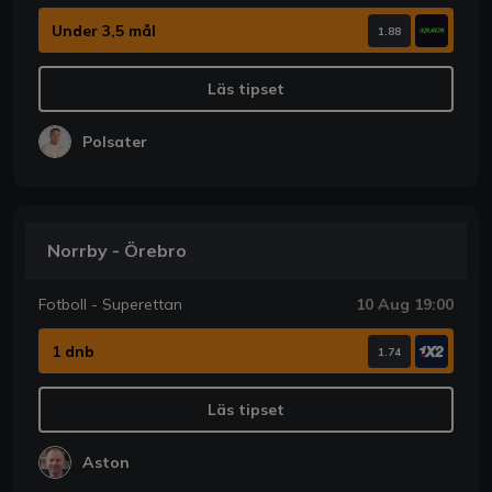
Under 3,5 mål
1.88
Läs tipset
Polsater
Norrby - Örebro
Fotboll - Superettan
10 Aug 19:00
1 dnb
1.74
Läs tipset
Aston