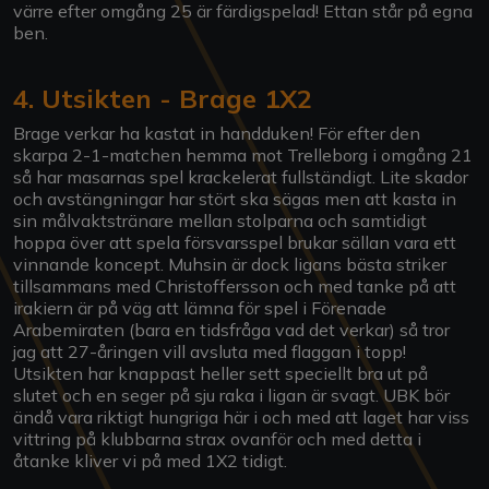
värre efter omgång 25 är färdigspelad! Ettan står på egna
ben.
4. Utsikten - Brage 1X2
Brage verkar ha kastat in handduken! För efter den
skarpa 2-1-matchen hemma mot Trelleborg i omgång 21
så har masarnas spel krackelerat fullständigt. Lite skador
och avstängningar har stört ska sägas men att kasta in
sin målvaktstränare mellan stolparna och samtidigt
hoppa över att spela försvarsspel brukar sällan vara ett
vinnande koncept. Muhsin är dock ligans bästa striker
tillsammans med Christoffersson och med tanke på att
irakiern är på väg att lämna för spel i Förenade
Arabemiraten (bara en tidsfråga vad det verkar) så tror
jag att 27-åringen vill avsluta med flaggan i topp!
Utsikten har knappast heller sett speciellt bra ut på
slutet och en seger på sju raka i ligan är svagt. UBK bör
ändå vara riktigt hungriga här i och med att laget har viss
vittring på klubbarna strax ovanför och med detta i
åtanke kliver vi på med 1X2 tidigt.