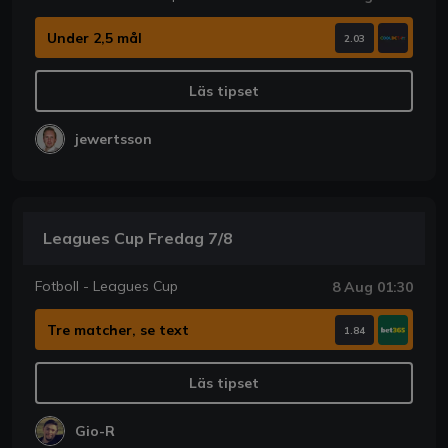
Under 2,5 mål
2.03
Läs tipset
jewertsson
Leagues Cup Fredag 7/8
Fotboll - Leagues Cup
8 Aug 01:30
Tre matcher, se text
1.84
Läs tipset
Gio-R