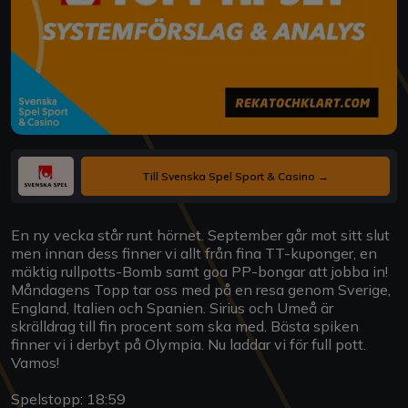
Till Svenska Spel Sport & Casino →
En ny vecka står runt hörnet. September går mot sitt slut
men innan dess finner vi allt från fina TT-kuponger, en
mäktig rullpotts-Bomb samt goa PP-bongar att jobba in!
Måndagens Topp tar oss med på en resa genom Sverige,
England, Italien och Spanien. Sirius och Umeå är
skrälldrag till fin procent som ska med. Bästa spiken
finner vi i derbyt på Olympia. Nu laddar vi för full pott.
Vamos!
Spelstopp: 18:59