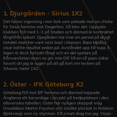
1. Djurgården - Sirius 1X2
Det fanns ingenting i min bok som pekade mot en choke
för Sirius hemma mot Degerfors. Så blev det. Uppsala-
klubben föll med 1-3 på Studan och därmed är kontraktet
långtifrån säkert. Djurgården har över en period på drygt
tiotalet matcher varit näst bäst i klassen. Bara Mjällby
visar bättre resultat sedan juli. Avståndet upp till topp 3-
lagen är dock fortsatt långt och en del spelare på
frånvarolistan även nu gör inte DIF till en så pass säker
favorit att jag är sugen på att gå kort om tecken på
3Arena. Helst 1X2.
2. Öster - IFK Göteborg X2
Göteborg föll mot BP hemma och därmed tappade
Änglarna ett kanonläge i sin jakt på tredjeplatsen i den
allsvenska tabellen. Öster har nyligen skeppat iväg
Onsalabon Martin Foyston och istället plockat in Robban
Björknesjö som ny styrman. Ett smart drag tror jag. Växjö-