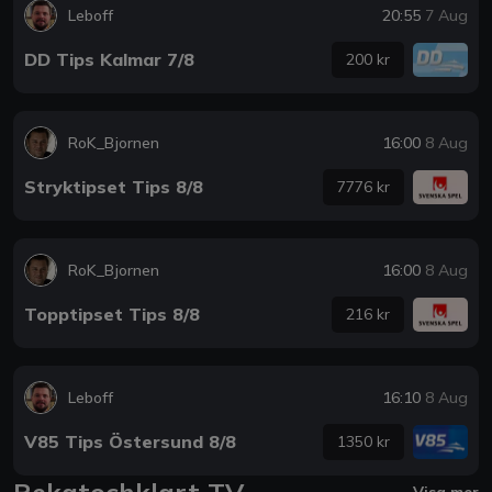
Leboff
20:55
7 Aug
DD Tips Kalmar 7/8
200 kr
RoK_Bjornen
16:00
8 Aug
Stryktipset Tips 8/8
7776 kr
RoK_Bjornen
16:00
8 Aug
Topptipset Tips 8/8
216 kr
Leboff
16:10
8 Aug
V85 Tips Östersund 8/8
1350 kr
Rekatochklart TV
Visa mer