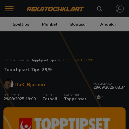
Speltips
Planket
Bonusar
Andelar
Start
Tips
Topptipset Tips
Topptipset Tips 29/9
Topptipset Tips 29/9
RoK_Bjornen
PUBLICERAD
29/09/2025 08:34
SPELSTOPP
SPORT
KATEGORI
0
29/09/2025 19:00
Fotboll
Topptipset