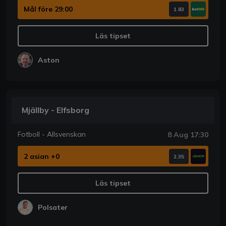
Mål före 29:00
1.83
Läs tipset
Aston
Mjällby - Elfsborg
Fotboll - Allsvenskan
8 Aug 17:30
2 asian +0
2.35
Läs tipset
Polsater