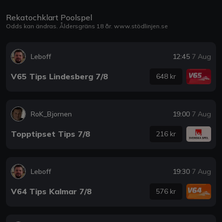
Rekatochklart Poolspel
Odds kan ändras. Åldersgräns 18 år.
www.stödlinjen.se
Leboff
12:45
7 Aug
V65 Tips Lindesberg 7/8
648 kr
RoK_Bjornen
19:00
7 Aug
Topptipset Tips 7/8
216 kr
Leboff
19:30
7 Aug
V64 Tips Kalmar 7/8
576 kr