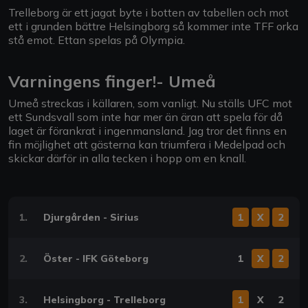
Trelleborg är ett jagat byte i botten av tabellen och mot
ett i grunden bättre Helsingborg så kommer inte TFF orka
stå emot. Ettan spelas på Olympia.
Varningens finger!- Umeå
Umeå streckas i källaren, som vanligt. Nu ställs UFC mot
ett Sundsvall som inte har mer än äran att spela för då
laget är förankrat i ingenmansland. Jag tror det finns en
fin möjlighet att gästerna kan triumfera i Medelpad och
skickar därför in alla tecken i hopp om en knall.
1.
Djurgården - Sirius
1
X
2
2.
Öster - IFK Göteborg
1
X
2
3.
Helsingborg - Trelleborg
1
X
2