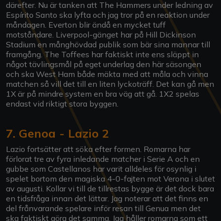
därefter. Nu är tanken att The Hammers under ledning av
Espírito Santo ska lyfta och jag tror på en reaktion under
måndagen. Everton blir ändå en mycket tuff
motståndare. Liverpool-gänget har på Hill Dickinson
Stadium en månghövdad publik som bär sina mannar till
framgång. The Toffees har faktiskt inte ens släppt in
något tävlingsmål på eget underlag den här säsongen
och ska West Ham både mäkta med att måla och vinna
matchen så vill det till en liten lyckoträff. Det kan gå men
1X är på mindre system en bra väg att gå. 1X2 spelas
endast vid riktigt stora byggen.
7. Genoa - Lazio 2
Lazio fortsätter att söka efter formen. Romarna har
förlorat tre av fyra inledande matcher i Serie A och en
gubbe som Castellanos har varit alldeles för osynlig i
spelet bortom den magiska 4-0-fajten mot Verona i slutet
av augusti. Kollar vi till de tillrestas bygge är det dock bara
en tidsfråga innan det lättar. Jag noterar att det finns en
del frånvarande spelare inför resan till Genua men det
ska faktiskt göra det samma. Jag håller romarna som ett