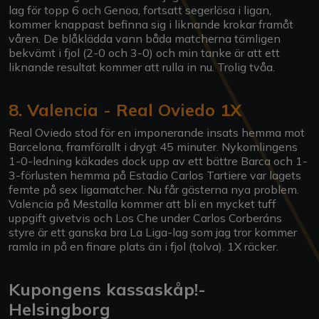
lag för topp 6 och Genoa, fortsatt segerlösa i ligan,
kommer knappast befinna sig i liknande krokar framåt
våren. De blåklädda vann båda matcherna tämligen
bekvämt i fjol (2-0 och 3-0) och min tanke är att ett
liknande resultat kommer att rulla in nu. Trolig tvåa.
8. Valencia - Real Oviedo 1X
Real Oviedo stod för en imponerande insats hemma mot
Barcelona, framförallt i drygt 45 minuter. Nykomlingens
1-0-ledning käkades dock upp av ett bättre Barca och 1-
3-förlusten hemma på Estadio Carlos Tartiere var lagets
femte på sex ligamatcher. Nu får gästerna nya problem.
Valencia på Mestalla kommer att bli en mycket tuff
uppgift givetvis och Los Che under Carlos Corberáns
styre är ett ganska bra La Liga-lag som jag tror kommer
ramla in på en finare plats än i fjol (tolva). 1X räcker.
Kupongens kassaskåp!-
Helsingborg