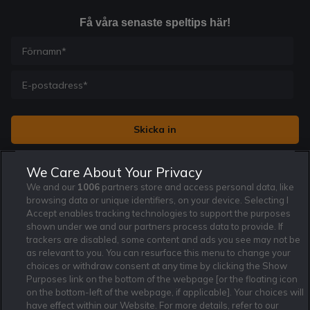
Få våra senaste speltips här!
Jag vill få nyhetsbrev från Rekatochklart och jag är 18+. Regler
We Care About Your Privacy
och villkor gäller.
*
We and our
1006
partners store and access personal data, like
browsing data or unique identifiers, on your device. Selecting I
Accept enables tracking technologies to support the purposes
shown under we and our partners process data to provide. If
trackers are disabled, some content and ads you see may not be
as relevant to you. You can resurface this menu to change your
Affiliate Modell
Ansvarsfullt Spelande
Cookie Policy
choices or withdraw consent at any time by clicking the Show
Om Rekatochklart
F.A.Q
Användarvilkor
Purposes link on the bottom of the webpage [or the floating icon
on the bottom-left of the webpage, if applicable]. Your choices will
Kontakta oss
Nyhetsarkiv
Integritetspolicy
have effect within our Website. For more details, refer to our