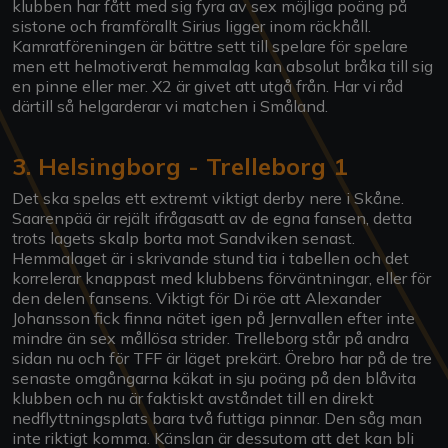
klubben har fått med sig fyra av sex möjliga poäng på
sistone och framförallt Sirius ligger inom räckhåll.
Kamratföreningen är bättre sett till spelare för spelare
men ett helmotiverat hemmalag kan absolut bråka till sig
en pinne eller mer. X2 är givet att utgå från. Har vi råd
därtill så helgarderar vi matchen i Småland.
3. Helsingborg - Trelleborg 1
Det ska spelas ett extremt viktigt derby nere i Skåne.
Saarenpää är rejält ifrågasatt av de egna fansen, detta
trots lagets skalp borta mot Sandviken senast.
Hemmalaget är i skrivande stund tia i tabellen och det
korrelerar knappast med klubbens förväntningar, eller för
den delen fansens. Viktigt för Di röe att Alexander
Johansson fick finna nätet igen på Jernvallen efter inte
mindre än sex mållösa strider. Trelleborg står på andra
sidan nu och för TFF är läget prekärt. Örebro har på de tre
senaste omgångarna käkat in sju poäng på den blåvita
klubben och nu är faktiskt avståndet till en direkt
nedflyttningsplats bara två futtiga pinnar. Den såg man
inte riktigt komma. Känslan är dessutom att det kan bli