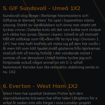
5. GIF Sundsvall - Umeå 1X2
Sundsvall slog Brage i Borlänge häromsistens och
Giffarna är därmed “klara” för spel i Superettan nästa
säsong. Starkt av värdklubben och ännu mer starkt att
lyckas vinna i Dalarna trots att det ven bollar runt stolpar
och ribba hos Jonas Olsson i buren. Umeå är på motsatt
håll ett sällskap som till våren får ta nya tag i Division 1.
UFC har inte haft kraften att mäta sig på den här nivån i
år men titt som tätt bjuder ändå gästerna från björkarnas
stad på rätt så trevlig fotboll. I det vändande mötet i
somras så var dessutom Umeå bättre tycker jag och
förtjänade också något annat än ett 0-1-utfall
hemmavid. Kanske kan lite retroaktiv utdelning ramla in
nu. 1X2.
6. Everton - West Ham 1X2
West Ham har sparkat Graham Potter och den
svenskbekante tränaren har efter tiden i Brighton för x
antal år sedan inte alls färgat i sina London-projekt