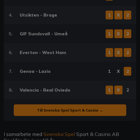
4.
Utsikten - Brage
1
X
2
5.
GIF Sundsvall - Umeå
1
X
2
6.
Everton - West Ham
1
X
2
7.
Genoa - Lazio
1
X
2
8.
Valencia - Real Oviedo
1
X
2
Till Svenska Spel Sport & Casino →
I samarbete med
Svenska Spel
Sport & Casino AB