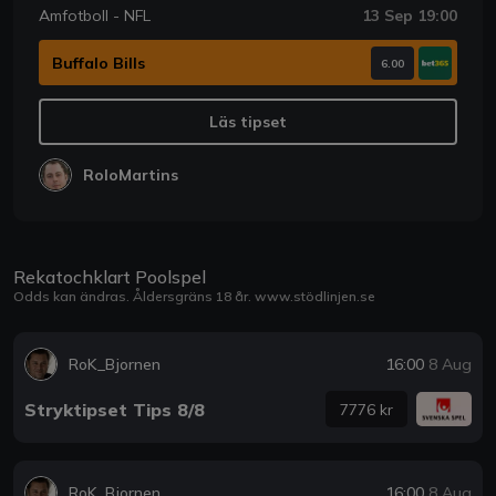
Amfotboll - NFL
13 Sep 19:00
Buffalo Bills
6.00
Läs tipset
RoloMartins
Rekatochklart Poolspel
Odds kan ändras. Åldersgräns 18 år.
www.stödlinjen.se
RoK_Bjornen
16:00
8 Aug
Stryktipset Tips 8/8
7776 kr
RoK_Bjornen
16:00
8 Aug