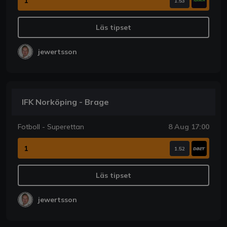
1
1.53
Läs tipset
jewertsson
IFK Norköping - Brage
Fotboll - Superettan
8 Aug 17:00
1
1.52
Läs tipset
jewertsson