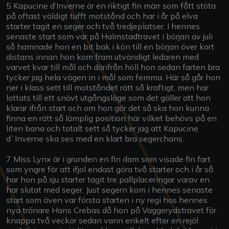
5 Kapucine d’Inverne är en riktigt fin märr som fått stöta
på oftast väldigt tufft motstånd och har i år på elva
starter tagit en seger och två tredjeplatser. I hennes
senaste start som var på Halmstadtravet i början av juli
så hamnade hon en bit bak i kön till en början över kort
distans innan hon kom fram utvändigt ledaren med
varvet kvar till mål och därifrån höll hon sedan farten bra
tycker jag hela vägen in i mål som femma. Här så går hon
ner i klass sett till motståndet rätt så kraftigt, men har
lottats till ett snävt utgångsläge som det gäller att hon
klarar ifrån start och om hon gör det så ska hon kunna
finna en rätt så lämplig position här vilket behövs på en
liten bana och totalt sett så tycker jag att Kapucine
d`Inverne ska ses med en klart bra segerchans.
7 Miss Lynx är i grunden en fin dam som visade fin fart
som yngre för att ifjol endast göra två starter och i år så
har hon på sju starter tagit tre pallplaceringar varav en
har slutat med seger. Just segern kom i hennes senaste
start som även var första starten i ny regi hos hennes
nya tränare Hans Crebas då hon på Vaggerydstravet för
knappa två veckor sedan vann enkelt efter en rejäl