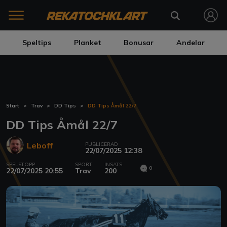
Speltips
Planket
Bonusar
Andelar
Start
Trav
DD Tips
DD Tips Åmål 22/7
DD Tips Åmål 22/7
Leboff
PUBLICERAD
22/07/2025 12:38
SPELSTOPP
SPORT
INSATS
0
22/07/2025 20:55
Trav
200