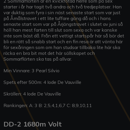
2 Sommarflörten är en kvickfotad herre som på sex
starter i år har tagit två andra och två tredjeplatser. Han
var duktig som fyra i sin näst senaste start som var just
på Åmålstravet i ett lite tuffare gäng då och i hans
senaste start som var på Årjängstravet i slutet av juni så
höll han mest farten till slut som sexa och var kanske
inte som bäst då. Från ett vettigt startspår här så bör det
bli en rätt så snabb start och en fin resa är att vänta här
för sexåringen som om han studsar tillbaka lite här ska
räcka en bra bit mot det här sällskapet och
Sommarflörten ska tas på allvar.
Min Vinnare: 3 Pearl Silvio
Spets efter 500m: 4 Iode De Vauville
Skrällen: 4 Iode De Vauville
Rankingen: A: 3 B: 2,5,4,1,6,7 C: 8,9,10,11
DD-2 1680m Volt