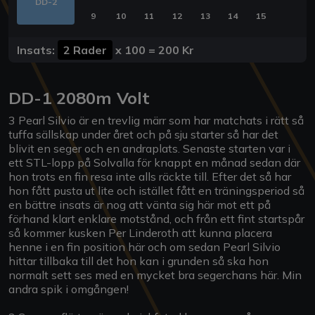
DD-2
9
10
11
12
13
14
15
Insats:
2 Rader
x
100
=
200 Kr
DD-1 2080m Volt
3 Pearl Silvio är en trevlig märr som har matchats i rätt så
tuffa sällskap under året och på sju starter så har det
blivit en seger och en andraplats. Senaste starten var i
ett STL-lopp på Solvalla för knappt en månad sedan där
hon trots en fin resa inte alls räckte till. Efter det så har
hon fått pusta ut lite och istället fått en träningsperiod så
en bättre insats är nog att vänta sig här mot ett på
förhand klart enklare motstånd, och från ett fint startspår
så kommer kusken Per Linderoth att kunna placera
henne i en fin position här och om sedan Pearl Silvio
hittar tillbaka till det hon kan i grunden så ska hon
normalt sett ses med en mycket bra segerchans här. Min
andra spik i omgången!