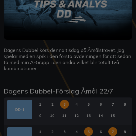
Dagens Dubbel körs denna tisdag på Åmålstravet. Jag
spelar med en spik i den första avdelningen för att sedan
ta med min A-Grupp i den andra vilket blir totalt två
kombinationer.
Dagens Dubbel-Förslag Åmål 22/7
1
2
3
4
5
6
7
8
DD-1
9
10
11
12
13
14
15
1
2
3
4
5
6
7
8