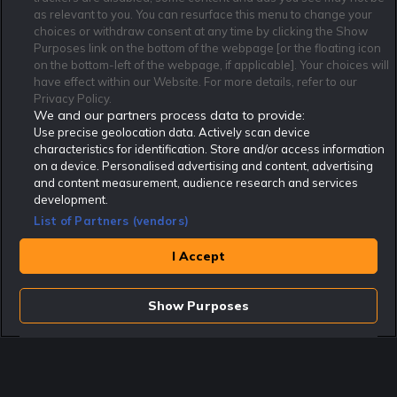
as relevant to you. You can resurface this menu to change your
Affiliate Modell
Ansvarsfullt Spelande
Cookie Policy
choices or withdraw consent at any time by clicking the Show
Purposes link on the bottom of the webpage [or the floating icon
Om Rekatochklart
F.A.Q
Användarvilkor
on the bottom-left of the webpage, if applicable]. Your choices will
Kontakta oss
Nyhetsarkiv
Integritetspolicy
have effect within our Website. For more details, refer to our
Redaktionen
Tipsarkiv
Sportkalender
Privacy Policy.
We and our partners process data to provide:
Redaktionell policy
Rekatochklart shop
Use precise geolocation data. Actively scan device
characteristics for identification. Store and/or access information
Rekatochklart.com är Sveriges ledande betting-community. 2017 nominerades
on a device. Personalised advertising and content, advertising
Rekatochklart som en av världens bästa spelinformations-sajter på spelbranschens egen
Oscarsgala EGR Awards.
and content measurement, audience research and services
development.
Rekatochklart är oberoende och ej knutet till något specifikt spelbolag. Här hittar du
speltips, unika insättningsbonusar och erbjudanden från de största och mest seriösa
List of Partners (vendors)
spelbolagen. En spelbok, spelskola, information om skador och avstängningar samt vårt
populära klotterplank.
Har du några frågor är du välkommen att
kontakta oss
.
I Accept
Copyright © Rekatochklart.com 2008-2026 - Alla rättigheter reserverade.
Show Purposes
Spela ansvarsfullt. Åldersgränsen för spel är 18+ Har ditt spelande blivit ett
problem? Kontakta stödlinjen på 020-81 91 00. Odds kan ändras. Alla odds var
korrekta vid den tidpunkt de publicerades. Spel utan konto innebär att man
använder e-legitimation för registrering. Delar av innehållet på sajten är
kommersiellt innehåll.