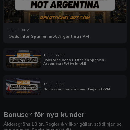
19 Jul - 08:54
Odds inför Spanien mot Argentina i VM
18 Jul - 22:30
Boostade odds till finalen Spanien -
Argentina i Fotbolls-VM!
17 Jul - 16:33
Odds inför Frankrike mot England i VM
Bonusar för nya kunder
Åldersgräns 18 år. Regler & villkor gäller.
stödlinjen.se
.
spelpaus.se
. Spela ansvarsfullt.