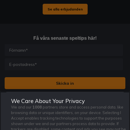
Se alla erbjudanden
Få våra senaste speltips här!
Jag vill få nyhetsbrev från Rekatochklart och jag är 18+. Regler
We Care About Your Privacy
och villkor gäller.
*
We and our
1008
partners store and access personal data, like
browsing data or unique identifiers, on your device. Selecting I
Accept enables tracking technologies to support the purposes
shown under we and our partners process data to provide. If
trackers are disabled, some content and ads you see may not be