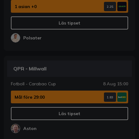
1 asian +0
2.25
Läs tipset
Polsater
QPR - Millwall
Fotboll - Carabao Cup
8 Aug 15:00
Mål före 29:00
1.83
Läs tipset
Aston