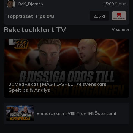
RoK_Bjornen
15:00
9 Aug
Topptipset Tips 9/8
216 kr
Rekatochklart TV
Visa mer
30MedRekat | MÅSTE-SPEL i Allsvenskan! |
Speltips & Analys
Vinnarcirkeln | V85 Trav 8/8 Östersund