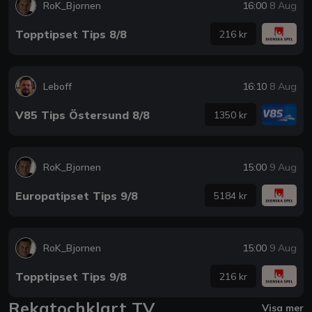
RoK_Bjornen
16:00
8 Aug
Topptipset Tips 8/8
216 kr
Leboff
16:10
8 Aug
V85 Tips Östersund 8/8
1350 kr
RoK_Bjornen
15:00
9 Aug
Europatipset Tips 9/8
5184 kr
RoK_Bjornen
15:00
9 Aug
Topptipset Tips 9/8
216 kr
Rekatochklart TV
Visa mer