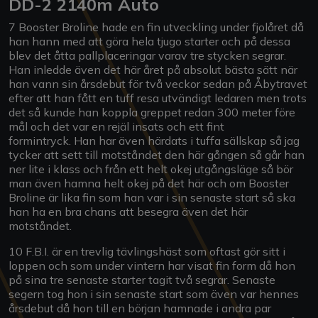
DD-2 2140m Auto
7 Booster Broline hade en fin utveckling under fjolåret då
han hann med att göra hela tjugo starter och på dessa
blev det åtta pallplaceringar varav tre stycken segrar.
Han inledde även det här året på absolut bästa sätt när
han vann sin årsdebut för två veckor sedan på Åbytravet
efter att han fått en tuff resa utvändigt ledaren men trots
det så kunde han koppla greppet redan 300 meter före
mål och det var en rejäl insats och ett fint
formintryck. Han har även härdats i tuffa sällskap så jag
tycker att sett till motståndet den här gången så går han
ner lite i klass och från ett helt okej utgångsläge så bör
man även hamna helt okej på det här och om Booster
Broline är lika fin som han var i sin senaste start så ska
han ha en bra chans att besegra även det här
motståndet.
10 F.B.I. är en trevlig tävlingshäst som oftast gör sitt i
loppen och som under vintern har visat fin form då hon
på sina tre senaste starter tagit två segrar. Senaste
segern tog hon i sin senaste start som även var hennes
årsdebut då hon till en början hamnade i andra par