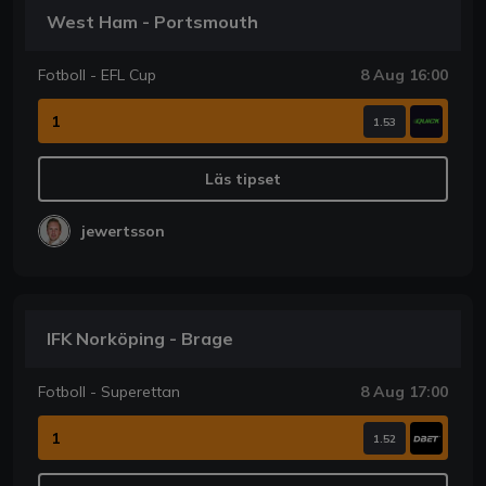
West Ham - Portsmouth
Fotboll - EFL Cup
8 Aug 16:00
1
1.53
Läs tipset
jewertsson
IFK Norköping - Brage
Fotboll - Superettan
8 Aug 17:00
1
1.52