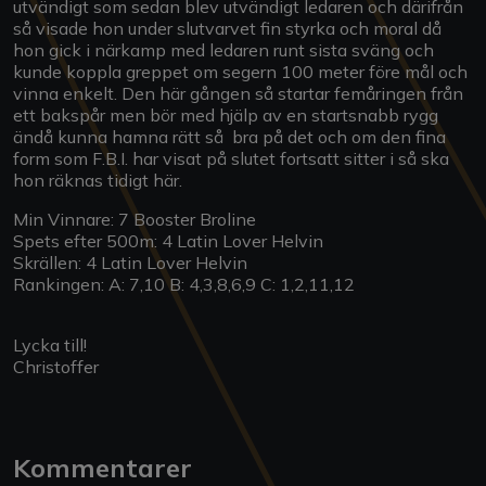
utvändigt som sedan blev utvändigt ledaren och därifrån
så visade hon under slutvarvet fin styrka och moral då
hon gick i närkamp med ledaren runt sista sväng och
kunde koppla greppet om segern 100 meter före mål och
vinna enkelt. Den här gången så startar femåringen från
ett bakspår men bör med hjälp av en startsnabb rygg
ändå kunna hamna rätt så bra på det och om den fina
form som F.B.I. har visat på slutet fortsatt sitter i så ska
hon räknas tidigt här.
Min Vinnare: 7 Booster Broline
Spets efter 500m: 4 Latin Lover Helvin
Skrällen: 4 Latin Lover Helvin
Rankingen: A: 7,10 B: 4,3,8,6,9 C: 1,2,11,12
Lycka till!
Christoffer
Kommentarer