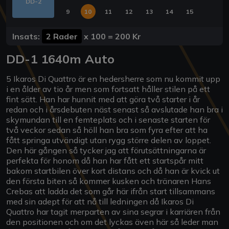
DD-2
9
10
11
12
13
14
15
Insats:
2 Rader
x
100
=
200 Kr
DD-1 1640m Auto
5 Ikaros Di Quattro är en hedersherre som nu kommit upp
i en ålder av tio år men som fortsatt håller stilen på ett
fint sätt. Han har hunnit med att göra två starter i år
redan och i årsdebuten näst senast så avslutade han bra i
skymundan till en femteplats och i senaste starten för
två veckor sedan så höll han bra som fyra efter att ha
fått springa utvändigt utan rygg större delen av loppet.
Den här gången så tycker jag att förutsättningarna är
perfekta för honom då han har fått ett startspår mitt
bakom startbilen över kort distans och då han är kvick ut
den första biten så kommer kusken och tränaren Hans
Crebas att ladda det som går här ifrån start tillsammans
med sin adept för att nå till ledningen då Ikaros Di
Quattro har tagit merparten av sina segrar i karriären från
den positionen och om det lyckas även här så leder man