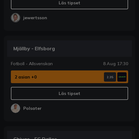
Läs tipset
jewertsson
Mjällby - Elfsborg
Fotboll - Allsvenskan
8 Aug 17:30
2 asian +0
2.35
Läs tipset
Polsater