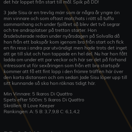
det här loppet från start till mål. Spik på DD!
3 Jade Sisu är en trevlig märr som är några år yngre än
min vinnare och som oftast matchats i rätt så tuffa
sammanhang och under fjolåret så blev det två segrar
och tre andraplatser på tretton starter. Hon
årsdebuterade redan under nyårsdagen på Solvalla då
hon från ett bakspår kom igenom bra från start och fick
en fin resa i andra par utvändigt men hade trots det inget
att ge till slut och hon tappade en hel del. Nu har hon fått
ladda om under ett par veckor och här ser det på förhand
intressant ut för sexåringen som från ett bra startspår
kommer att få ett fint lopp i den främre träffen här över
den korta distansen och om sedan Jade Sisu löper upp till
sitt kunnande så ska hon räknas tidigt här.
Min Vinnare: 5 Ikaros Di Quattro
Spets efter 500m: 5 Ikaros Di Quattro
Skrällen: 8 Love Keeper
Rankingen: A: 5 B: 3,7,9,8 C: 6,1,4,2