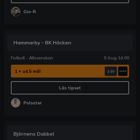
Gio-R
Hammarby - BK Häcken
Fotboll - Allsvenskan
9 Aug 14:00
1 + u4,5 mål
2.10
Läs tipset
Polsater
Björnens Dubbel