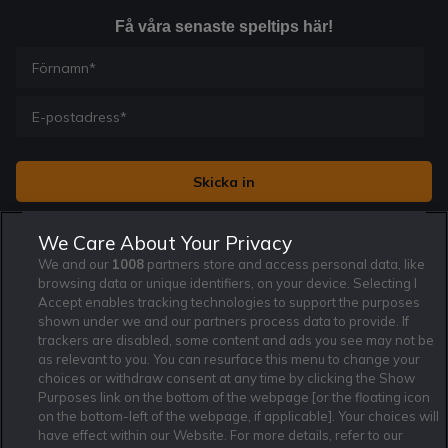
Få våra senaste speltips här!
Jag vill få nyhetsbrev från Rekatochklart och jag är 18+. Regler
We Care About Your Privacy
och villkor gäller.
*
We and our
1008
partners store and access personal data, like
browsing data or unique identifiers, on your device. Selecting I
Accept enables tracking technologies to support the purposes
shown under we and our partners process data to provide. If
trackers are disabled, some content and ads you see may not be
as relevant to you. You can resurface this menu to change your
Affiliate Modell
Ansvarsfullt Spelande
Cookie Policy
choices or withdraw consent at any time by clicking the Show
Purposes link on the bottom of the webpage [or the floating icon
Om Rekatochklart
F.A.Q
Användarvilkor
on the bottom-left of the webpage, if applicable]. Your choices will
Kontakta oss
Nyhetsarkiv
Integritetspolicy
have effect within our Website. For more details, refer to our