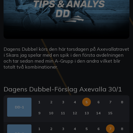
Dagens Dubbel körs den här torsdagen på Axevallatravet
i Skara. jag spelar med en spik i den första avdelningen
och tar sedan med min A-Grupp i den andra vilket blir
totalt två kombinationer.
Dagens Dubbel-Förslag Axevalla 30/1
1
2
3
4
5
6
7
8
DD-1
9
10
11
12
13
14
15
1
2
3
4
5
6
7
8