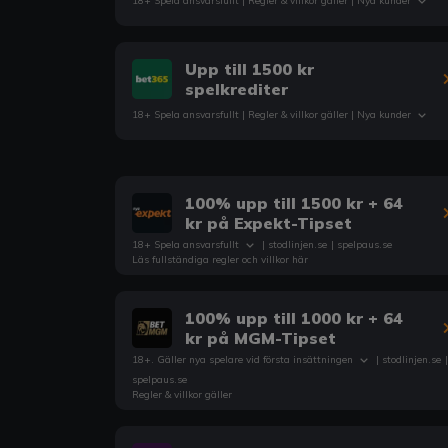
18+ Spela ansvarsfullt |
Regler & villkor
gäller | Nya kunder
Upp till 1500 kr
spelkrediter
18+ Spela ansvarsfullt |
Regler & villkor
gäller | Nya kunder
100% upp till 1500 kr + 64
kr på Expekt-Tipset
18+ Spela ansvarsfullt
|
stodlinjen.se
|
spelpaus.se
Läs fullständiga regler och villkor här
100% upp till 1000 kr + 64
kr på MGM-Tipset
18+. Gäller nya spelare vid första insättningen
|
stodlinjen.se
|
spelpaus.se
Regler & villkor gäller