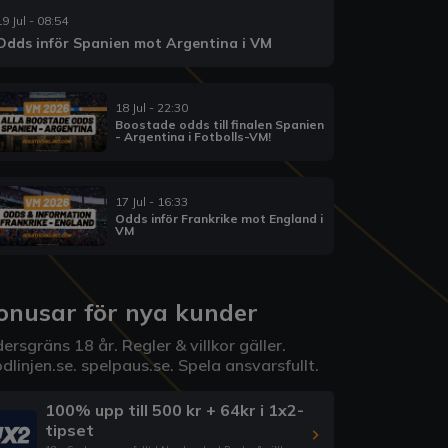
19 Jul - 08:54
Odds inför Spanien mot Argentina i VM
18 Jul - 22:30
Boostade odds till finalen Spanien
- Argentina i Fotbolls-VM!
17 Jul - 16:33
Odds inför Frankrike mot England i
VM
onusar för nya kunder
ersgräns 18 år. Regler & villkor gäller.
dlinjen.se
.
spelpaus.se
. Spela ansvarsfullt.
100% upp till 500 kr + 64kr i 1x2-
tipset