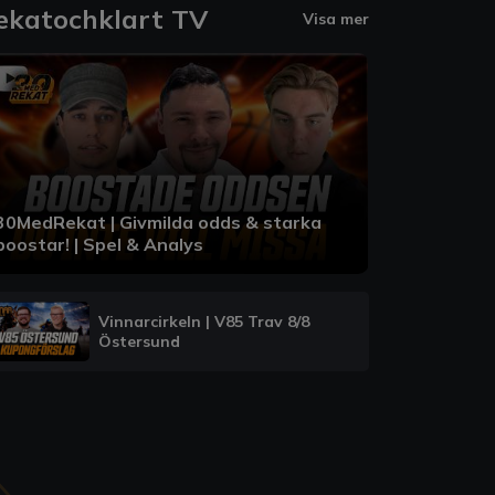
ekatochklart TV
Visa mer
30MedRekat | Givmilda odds & starka
boostar! | Spel & Analys
Vinnarcirkeln | V85 Trav 8/8
Östersund