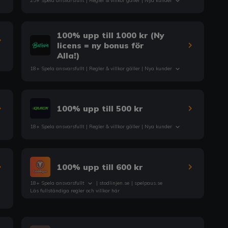
25+ Spela ansvarsfullt |
Regler & villkor
gäller | Nya kunder
100% upp till 1000 kr (Ny
licens = ny bonus för
Alla!)
18+ Spela ansvarsfullt |
Regler & villkor
gäller | Nya kunder
100% upp till 500 kr
18+ Spela ansvarsfullt |
Regler & villkor
gäller | Nya kunder
100% upp till 600 kr
18+ Spela ansvarsfullt
|
stodlinjen.se
|
spelpaus.se
Läs fullständiga regler och villkor här