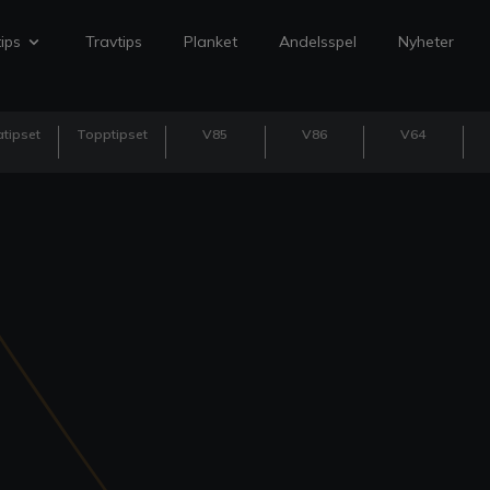
ips
Travtips
Planket
Andelsspel
Nyheter
tipset
Topptipset
V85
V86
V64