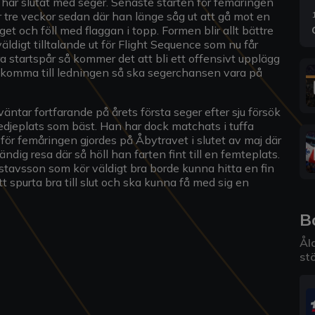
å har slutat med seger. Senaste starten för femåringen
tre veckor sedan där han länge såg ut att gå mot en
et och föll med flaggan i topp. Formen blir allt bättre
ldigt tilltalande ut för Flight Sequence som nu får
a startspår så kommer det att bli ett offensivt upplägg
att komma till ledningen så ska segerchansen vara på
äntar fortfarande på årets första seger efter sju försök
edjeplats som bäst. Han har dock matchats i tuffa
för femåringen gjordes på Åbytravet i slutet av maj där
ndig resa där så höll han farten fint till en femteplats.
tavsson som kör väldigt bra borde kunna hitta en fin
spurta bra till slut och ska kunna få med sig en
B
Åld
stö