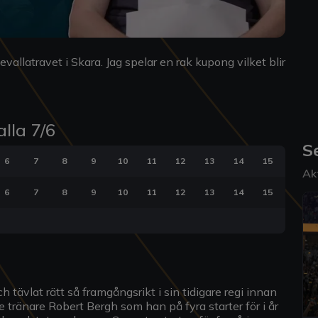
llatravet i Skara. Jag spelar en rak kupong vilket blir
lla 7/6
S
6
7
8
9
10
11
12
13
14
15
Ak
6
7
8
9
10
11
12
13
14
15
ch tävlat rätt så framgångsrikt i sin tidigare regi innan
de tränare Robert Bergh som han på fyra starter för i år