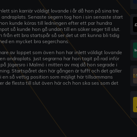
ett sin karriär väldigt lovande i år då hon på sina tre
en andraplats. Senaste segern tog hon i sin senaste start
hon kunde köras till ledningen efter ett par hundra
ot så kunde hon gå undan till en säker seger till slut.
 från ett bra startspår så ser det ut att kunna bli tidig
s med en mycket bra segerchans.
innare av loppet som även hon har inlett väldigt lovande
 en andraplats. Just segrarna har hon tagit på rad inför
å Jägersro i Malmö i mitten av maj då hon segrade i
ing. Startspåret den här gången är tufft och det gäller
i en så vettig position som möjligt här tillsammans
r de flesta till slut även här och hon ska ses som det