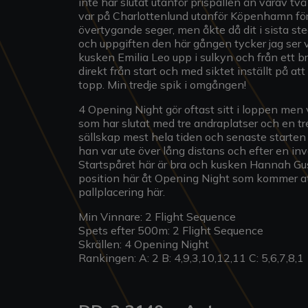
inte har slutat utanför prispallen än varav tv
var på Charlottenlund utanför Köpenhamn för 
övertygande seger, men åkte då dit i sista steg
och uppgiften den här gången tycker jag ser vä
kusken Emilia Leo upp i sulkyn och från ett br
direkt från start och med siktet inställt på 
topp. Min tredje spik i omgången!
4 Opening Night gör oftast sitt i loppen men v
som har slutat med tre andraplatser och en tr
sällskap mest hela tiden och senaste starten 
han var ute över lång distans och efter en invä
Startspåret här är bra och kusken Hannah Gus
position här åt Opening Night som kommer att 
pallplacering här.
Min Vinnare: 2 Flight Sequence
Spets efter 500m: 2 Flight Sequence
Skrällen: 4 Opening Night
Rankingen: A: 2 B: 4,9,3,10,12,11 C: 5,6,7,8,1