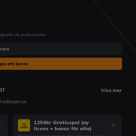
idpunkt de publicerades.
ntera
pa ett konto
er
Visa mer
ödlinjen.se
1250kr Gratisspel (ny
licens = bonus för alla)