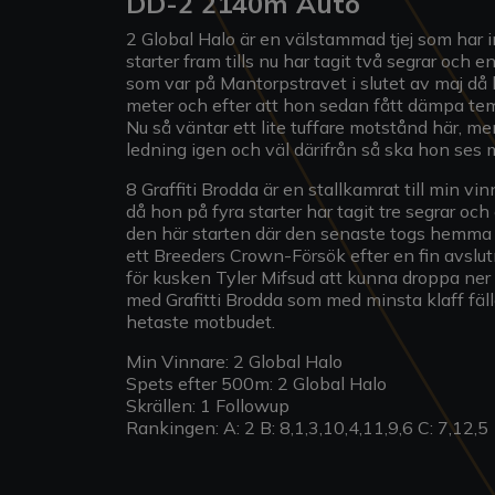
DD-2 2140m Auto
2 Global Halo är en välstammad tjej som har inl
starter fram tills nu har tagit två segrar och 
som var på Mantorpstravet i slutet av maj då 
meter och efter att hon sedan fått dämpa temp
Nu så väntar ett lite tuffare motstånd här, men
ledning igen och väl därifrån så ska hon se
8 Graffiti Brodda är en stallkamrat till min v
då hon på fyra starter har tagit tre segrar och
den här starten där den senaste togs hemma p
ett Breeders Crown-Försök efter en fin avslutn
för kusken Tyler Mifsud att kunna droppa ner 
med Grafitti Brodda som med minsta klaff fälle
hetaste motbudet.
Min Vinnare: 2 Global Halo
Spets efter 500m: 2 Global Halo
Skrällen: 1 Followup
Rankingen: A: 2 B: 8,1,3,10,4,11,9,6 C: 7,12,5