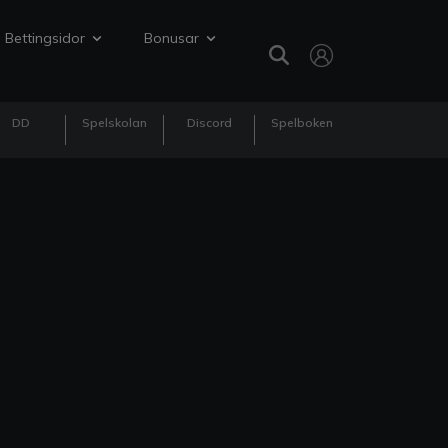
Bettingsidor
Bonusar
DD
Spelskolan
Discord
Spelboken