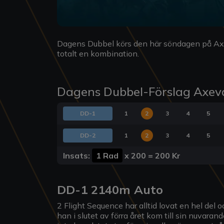
Dagens Dubbel körs den här söndagen på Axeva
totalt en kombination.
Dagens Dubbel-Förslag Axeva
DD-1
1
2
3
4
5
DD-2
1
2
3
4
5
Insats:
1 Rad
x
200
=
200 Kr
DD-1 2140m Auto
2 Flight Sequence har alltid lovat en hel del o
han i slutet av förra året kom till sin nuvaran