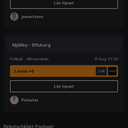
Läs tipset
jewertsson
Mjällby - Elfsborg
Fotboll - Allsvenskan
8 Aug 17:30
2 asian +0
2.35
Läs tipset
Polsater
Rekatochklart Poolspel