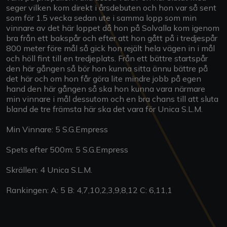
seger vilken kom direkt i årsdebuten och hon var så sent
som för 1.5 vecka sedan ute i samma lopp som min
vinnare av det här loppet då hon på Solvalla kom igenom
bra från ett bakspår och efter att hon gått på i tredjespår
800 meter före mål så gick hon rejält hela vägen in i mål
och höll fint till en tredjeplats. Från ett bättre startspår
den här gången så bör hon kunna sitta ännu bättre på
det här och om hon får göra lite mindre jobb på egen
hand den här gången så ska hon kunna vara närmare
min vinnare i mål dessutom och en bra chans till att sluta
bland de tre främsta här ska det vara för Unica S.L.M.
Min Vinnare: 5 S.G.Empress
Spets efter 500m: 5 S.G.Empress
Skrällen: 4 Unica S.L.M.
Rankingen: A: 5 B: 4,7,10,2,3,9,8,12 C: 6,11,1