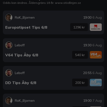
Odds kan ändras. Åldersgräns 18 år.
www.stödlinjen.se
RoK_Bjornen
19:00
6 Aug
Europatipset Tips 6/8
1296 kr
Leboff
19:30
6 Aug
V64 Tips Åby 6/8
540 kr
Leboff
20:55
6 Aug
DD Tips Åby 6/8
200 kr
RoK_Bjornen
19:00
7 Aug