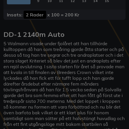
9
10
11
12
13
14
15
Insats:
2 Rader
x
100
=
200 Kr
DD-1 2140m Auto
5 Walmann visade under fjolåret att han tillhörde
kulltoppen då han som treåring gjorde åtta starter och på
dessa så tog han tre segrar och tre andraplatser och i det
stora slaget Kriteriet så blev det just en andraplats efter
en rejäl avslutning. I sista starten för året så provade man
att kvala in till finalen av Breeders Crown vilket inte
lyckades då han fick ett för tufft lopp och han gjorde
därefter årsdebut efter närmare fem månders
tävlingsfrånvaro då han för 1.5 vecka sedan på Solvalla
gjorde det bra som femma efter att han fått gå först ute i
tredjespår sista 700 meterna. Med det loppet i kroppen
så kommer nu formen att vara förbättrad och nu blir det
även barfota bak vilket är ett klart plus för honom
samtidigt som man sätter på ett halvstängt huvudlag och
från ett fint utgångsläge mitt bakom startbilen så