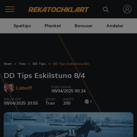
Speltips
Planket
Bonusar
Andelar
Start
Trav
DD Tips
DD Tips Eskilstuna 8/4
DD Tips Eskilstuna 8/4
Leboff
PUBLICERAD
08/04/2025 00:24
SPELSTOPP
SPORT
INSATS
0
08/04/2025 20:55
Trav
200