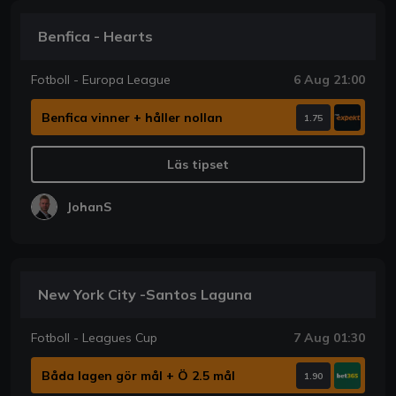
Benfica - Hearts
Fotboll - Europa League
6 Aug 21:00
Benfica vinner + håller nollan
1.75
Läs tipset
JohanS
New York City -Santos Laguna
Fotboll - Leagues Cup
7 Aug 01:30
Båda lagen gör mål + Ö 2.5 mål
1.90