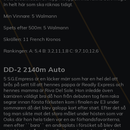
In helt här som ska räknas tidigt.
Min Vinnare: 5 Walmann
Spets efter 500m: 5 Walmann
Skrällen: 11 French Kronos
Rankingen: A: 5,4 B: 3,2,11,1,8 C: 9,7,10,12,6
DD-2 2140m Auto
5 S.G.Empress är en läcker märr som har en hel del att
brås på sett till att hennes pappa är Readly Express och
hennes mamma är Riva Del Sole. Hon inledde även
karriären väldigt bra då hon från debuten tog fem raka
segrar innan första förlusten kom i finalen av E3 under
sommaren då det blev galopp kort efter start. Efter det så
tog man sikte mot det stora målet under hösten som var
Oaks där hon hela tiden var en av förhandsfavoriterna,
men efter ``bara`` en andraplats i försöket så blev det