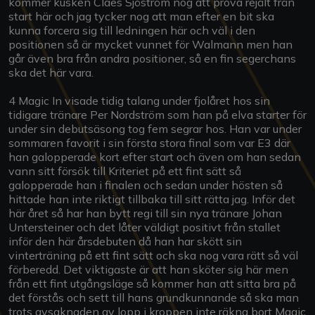
kommer kusken Claes Sjöström nog att prova rejält från
start här och jag tycker nog att man efter en bit ska
kunna forcera sig till ledningen här och väl i den
positionen så är mycket vunnet för Walmann men han
går även bra från andra positioner, så en fin segerchans
ska det här vara.
4 Magic In visade tidig talang under fjolåret hos sin
tidigare tränare Per Nordström som han på elva starter för
under sin debutsäsong tog fem segrar hos. Han var under
sommaren favorit i sin första stora final som var E3 där
han galopperade kort efter start och även om han sedan
vann sitt försök till Kriteriet på ett fint sätt så
galopperade han i finalen och sedan under hösten så
hittade han inte riktigt tillbaka till sitt rätta jag. Inför det
här året så har han bytt regi till sin nya tränare Johan
Untersteiner och det låter väldigt positivt från stallet
inför den här årsdebuten då han har skött sin
vinterträning på ett fint sätt och ska nog vara rätt så väl
förberedd. Det viktigaste är att han sköter sig här men
från ett fint utgångsläge så kommer han att sitta bra på
det förstås och sett till hans grundkunnande så ska man
trots avsaknaden av lopp i kroppen inte räkna bort Magic