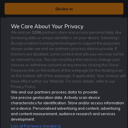
Jag vill få nyhetsbrev från Rekatochklart och jag är 18+. Regler
We Care About Your Privacy
och villkor gäller.
*
We and our
1006
partners store and access personal data, like
browsing data or unique identifiers, on your device. Selecting I
Accept enables tracking technologies to support the purposes
shown under we and our partners process data to provide. If
trackers are disabled, some content and ads you see may not be
as relevant to you. You can resurface this menu to change your
Affiliate Modell
Ansvarsfullt Spelande
Cookie Policy
choices or withdraw consent at any time by clicking the Show
Purposes link on the bottom of the webpage [or the floating icon
Om Rekatochklart
F.A.Q
Användarvilkor
on the bottom-left of the webpage, if applicable]. Your choices will
Kontakta oss
Nyhetsarkiv
Integritetspolicy
have effect within our Website. For more details, refer to our
Redaktionen
Tipsarkiv
Sportkalender
Privacy Policy.
We and our partners process data to provide:
Redaktionell policy
Rekatochklart shop
Use precise geolocation data. Actively scan device
characteristics for identification. Store and/or access information
Rekatochklart.com är Sveriges ledande betting-community. 2017 nominerades
on a device. Personalised advertising and content, advertising
Rekatochklart som en av världens bästa spelinformations-sajter på spelbranschens egen
Oscarsgala EGR Awards.
and content measurement, audience research and services
development.
Rekatochklart är oberoende och ej knutet till något specifikt spelbolag. Här hittar du
speltips, unika insättningsbonusar och erbjudanden från de största och mest seriösa
List of Partners (vendors)