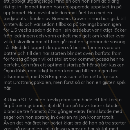
ett jobbigt utgångsläge i finalen och hon kom då aldrig
riktigt in i loppet innan hon galopperade uppgivet in på
upploppet. Hon avslutade däremot året bra med en
tredjeplats i finalen av Breeders Crown innan hon gick till
vintervila och var sedan tillbaka på tävlingsbanan igen
för 1.5 vecka sedan då hon i sin årsdebut var riktigt läcker
från ledningen och vann enkelt med gott om krafter kvar
vilket skvallrar om att hon går mot en spännande säsong
i år. Med det loppet i kroppen så bör nu formen vara än
bättre och till den här starten blir det även barfota fram
för första gången vilket stallet tror kommer passa henne
perfekt, och från ett optimalt startspår här så bör kusken
Örjan Kihlström tidigt kunna köra sig till ledningen här
tillsammans med S.G.Empress som efter detta tar sats
mot Drottningpokalen, men först så är hon en gjuten spik
här.
4 Unica S.L.M. är en trevlig dam som hade ett fint första
år på tävlingsbanan ifjol då hon på tolv starter slutade
bland de tre främsta åtta gånger varav fem slutade med
seger och hon sprang in över en miljon kronor totalt.
Även det här året har börjat klart bra då hon på tre starter
varit på prispallen i alla dessa varav en har slutat med