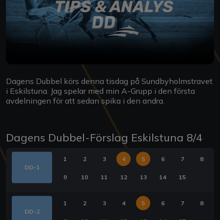
Dagens Dubbel körs denna tisdag på Sundbyholmstravet
i Eskilstuna. Jag spelar med min A-Grupp i den första
avdelningen för att sedan spika i den andra.
Dagens Dubbel-Förslag Eskilstuna 8/4
1
2
3
4
5
6
7
8
DD-1
9
10
11
12
13
14
15
1
2
3
4
5
6
7
8
DD-2