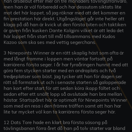
han årsdebut efter mer än tre månaders tävlingsfrånvaro,
men han är väl förberedd och har dessutom siktats lite
mot det här loppet, så jag räknar med att det kommer en
fin prestation här direkt. Utgångsläget går inte heller att
klaga på då han är kvick ut den första biten och taktiken
är given från kusken Dante Kolgjini vilket är att leda det
här loppet från start till mål tillsammans med Kudos
Kazoo som ska ses med vettig segerchans.
3 Ninepoints Winner är en rätt skaplig häst som ofta är
med långt framme i loppen men väntar fortsatt på
karriärens första seger. I år har fyraåringen hunnit med att
göra fem stycken starter med en andraplats och två
tredjeplatser som bäst. Jag tycker att han för dagen ser
rätt så formstark ut och i senaste starten så galopperade
han kort efter start för att sedan köra ikapp fältet och
sedan efter ett snällt lopp så avslutade han bra mellan
hästar. Startspåret här är optimalt för Ninepoints Winner
som med en resa i den främre träffen samt att han har
lite tur mycket väl kan ta karriärens första seger här.
12 Dats Tore hade en klart bra första säsong på
tävlingsbanan förra året då han på tolv starter var bland