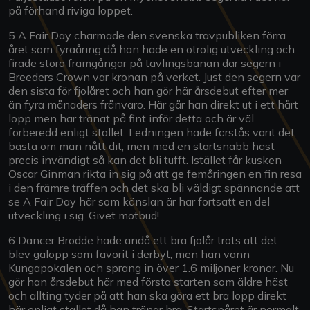
på förhand riviga loppet.
5 A Fair Day charmade den svenska travpubliken förra
året som fyraåring då han hade en otrolig utveckling och
firade stora framgångar på tävlingsbanan där segern i
Breeders Crown var kronan på verket. Just den segern var
den sista för fjolåret och han gör här årsdebut efter mer
än fyra månaders frånvaro. Här går han direkt ut i ett hårt
lopp men har tränat på fint inför detta och är väl
förberedd enligt stallet. Ledningen hade förstås varit det
bästa om man nått dit, men med en startsnabb häst
precis invändigt så kan det bli tufft. Istället får kusken
Oscar Ginman rikta in sig på att ge femåringen en fin resa
i den främre träffen och det ska bli väldigt spännande att
se A Fair Day här som känslan är har fortsatt en del
utveckling i sig. Givet motbud!
6 Dancer Brodde hade ändå ett bra fjolår trots att det
blev galopp som favorit i derbyt, men han vann
Kungapokalen och sprang in över 1.6 miljoner kronor. Nu
gör han årsdebut här med första starten som äldre häst
och allting tyder på att han ska göra ett bra lopp direkt
här enligt stallet då han tränar bra. Startspåret är normalt