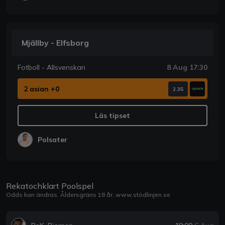
Mjällby - Elfsborg
Fotboll - Allsvenskan
8 Aug 17:30
2 asian +0
2.35
Läs tipset
Polsater
Rekatochklart Poolspel
Odds kan ändras. Åldersgräns 18 år.
www.stödlinjen.se