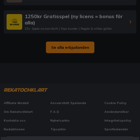
1250kr Gratisspel (ny licens = bonus för
alla)
25+ Spela ansvarsfullt | Nya kunder | Regler & villkor gäller
Se alla erbjudanden
Affiliate Modell
Ansvarsfullt Spelande
Cookie Policy
Om Rekatochklart
F.A.Q
Användarvilkor
Kontakta oss
Nyhetsarkiv
Integritetspolicy
Redaktionen
Tipsarkiv
Sportkalender
Redaktionell policy
Rekatochklart shop