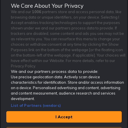
We Care About Your Privacy
Rekatochklart.com är Sveriges ledande betting-community. 2017 nominerades
We and our
1006
partners store and access personal data, like
Rekatochklart som en av världens bästa spelinformations-sajter på spelbranschens egen
browsing data or unique identifiers, on your device. Selecting I
Oscarsgala EGR Awards.
Accept enables tracking technologies to support the purposes
Rekatochklart är oberoende och ej knutet till något specifikt spelbolag. Här hittar du
shown under we and our partners process data to provide. If
speltips, unika insättningsbonusar och erbjudanden från de största och mest seriösa
spelbolagen. En spelbok, spelskola, information om skador och avstängningar samt vårt
trackers are disabled, some content and ads you see may not be
populära klotterplank.
as relevant to you. You can resurface this menu to change your
Har du några frågor är du välkommen att
kontakta oss
.
choices or withdraw consent at any time by clicking the Show
Purposes link on the bottom of the webpage [or the floating icon
Copyright © Rekatochklart.com 2008-2026 - Alla rättigheter reserverade.
on the bottom-left of the webpage, if applicable]. Your choices will
have effect within our Website. For more details, refer to our
Spela ansvarsfullt. Åldersgränsen för spel är 18+ Har ditt spelande blivit ett
problem? Kontakta stödlinjen på 020-81 91 00. Odds kan ändras. Alla odds var
Privacy Policy.
korrekta vid den tidpunkt de publicerades. Spel utan konto innebär att man
We and our partners process data to provide:
använder e-legitimation för registrering. Delar av innehållet på sajten är
kommersiellt innehåll.
Use precise geolocation data. Actively scan device
characteristics for identification. Store and/or access information
on a device. Personalised advertising and content, advertising
and content measurement, audience research and services
development.
List of Partners (vendors)
I Accept