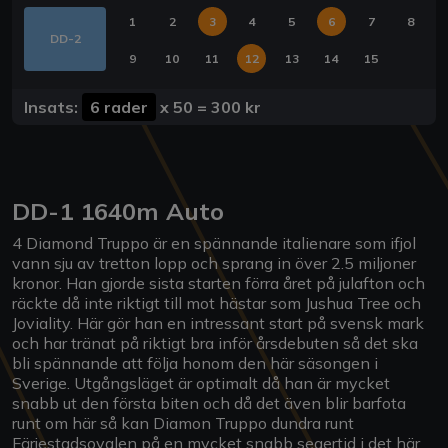
1
2
3
4
5
6
7
8
DD-2
9
10
11
12
13
14
15
Insats:
6 rader
x
50
=
300 kr
DD-1
1640m Auto
4 Diamond Truppo är en spännande italienare som ifjol
vann sju av tretton lopp och sprang in över 2.5 miljoner
kronor. Han gjorde sista starten förra året på julafton och
räckte då inte riktigt till mot hästar som Jushua Tree och
Joviality. Här gör han en intressant start på svensk mark
och har tränat på riktigt bra inför årsdebuten så det ska
bli spännande att följa honom den här säsongen i
Sverige. Utgångsläget är optimalt då han är mycket
snabb ut den första biten och då det även blir barfota
runt om här så kan Diamon Truppo dundra runt
Färjestadsovalen på en mycket snabb segertid i det här