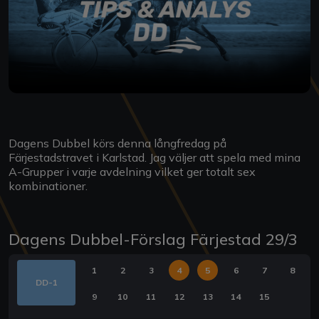
Dagens Dubbel körs denna långfredag på
Färjestadstravet i Karlstad. Jag väljer att spela med mina
A-Grupper i varje avdelning vilket ger totalt sex
kombinationer.
Dagens Dubbel-Förslag Färjestad 29/3
1
2
3
4
5
6
7
8
DD-1
9
10
11
12
13
14
15