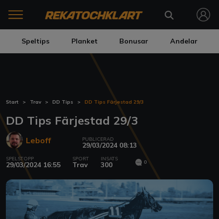
Speltips
Planket
Bonusar
Andelar
Start
Trav
DD Tips
DD Tips Färjestad 29/3
DD Tips Färjestad 29/3
Leboff
PUBLICERAD
29/03/2024 08:13
SPELSTOPP
SPORT
INSATS
0
29/03/2024 16:55
Trav
300