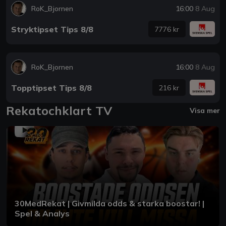
RoK_Bjornen
16:00
8 Aug
Stryktipset Tips 8/8
7776 kr
RoK_Bjornen
16:00
8 Aug
Topptipset Tips 8/8
216 kr
Rekatochklart TV
Visa mer
30MedRekat | Givmilda odds & starka boostar! |
Spel & Analys