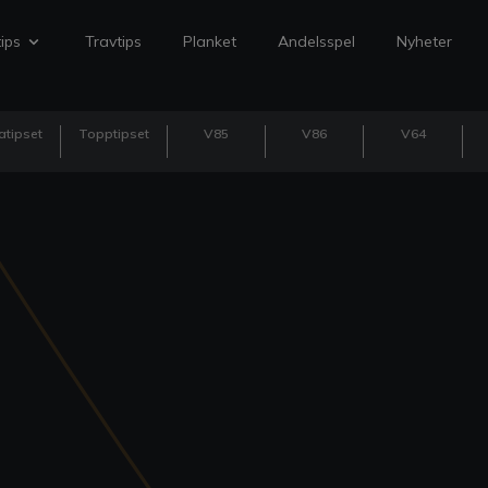
ips
Travtips
Planket
Andelsspel
Nyheter
atipset
Topptipset
V85
V86
V64