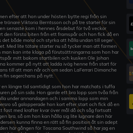
men efter att hon under hösten bytte regi från sin
e tränare Viktoria Berntsson och på tre starter för sin
 Den senaste kom i hennes årsdebut för två veckor
 den första biten från ett framspår och hon fick då en
 det både moral och styrka att hålla undan till seger
pet. Med lite tätare starter nu så tycker man att formen
ch man kan inte klaga på förutsättningarna som hon har
startspår mitt bakom startbilen och kusken Ole Johan
na kommer på nytt att ladda iväg henne från start för
 chans till att man når och om sedan LaFerrari Dimanche
en fin segerchans på nytt.
 en längre tid samtidigt som hon har matchats i tuffa
ren på sin sida. Hon gjorde ett bra lopp som tvåa från
valla under annandagen och i samma lopp som min
ersro så galopperade hon kort efter start och fick då en
kt fast med krafter kvar över mål då och såg fortsatt
gen bra, så om hon kan hålla sig lite lugnare den här
ersen kunna finna en rätt så fin position åt sin adept
 den här gången för Toscana Southwind så har jag en