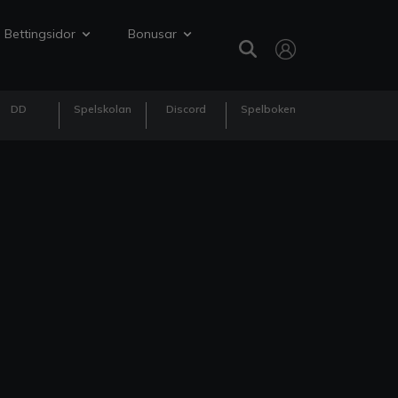
Bettingsidor
Bonusar
DD
Spelskolan
Discord
Spelboken