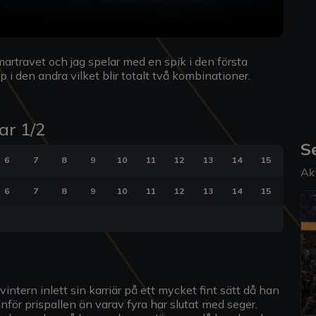
rtravet och jag spelar med en spik i den första
i den andra vilket blir totalt två kombinationer.
ar 1/2
S
6
7
8
9
10
11
12
13
14
15
Ak
6
7
8
9
10
11
12
13
14
15
ntern inlett sin karriär på ett mycket fint sätt då han
nför prispallen än varav fyra har slutat med seger.