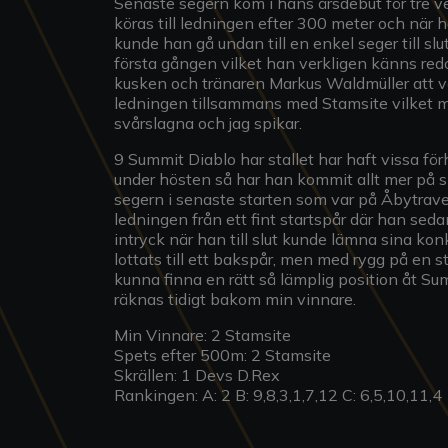
Senaste segern kom i hans årsdebut för tre
köras till ledningen efter 300 meter och när
kunde han gå undan till en enkel seger till slu
första gången vilket han verkligen känns red
kusken och tränaren Markus Waldmüller att vara
ledningen tillsammans med Stamsite vilket m
svårslagna och jag spikar.
9 Summit Diablo har stallet har haft vissa fö
under hösten så har han kommit allt mer på s
segern i senaste starten som var på Åbytravet
ledningen från ett fint startspår där han sed
intryck när han till slut kunde lämna sina ko
lottats till ett bakspår, men med rygg på en 
kunna finna en rätt så lämplig position åt S
räknas tidigt bakom min vinnare.
Min Vinnare: 2 Stamsite
Spets efter 500m: 2 Stamsite
Skrällen: 1 Devs D.Rex
Rankingen: A: 2 B: 9,8,3,1,7,12 C: 6,5,10,11,4