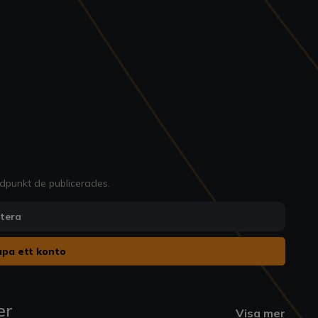
idpunkt de publicerades.
ntera
pa ett konto
er
Visa mer