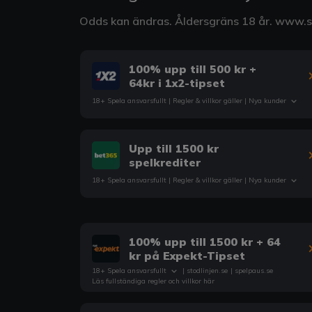
Odds kan ändras. Åldersgräns 18 år.
www.st
100% upp till 500 kr +
64kr i 1x2-tipset
18+ Spela ansvarsfullt |
Regler & villkor
gäller | Nya kunder
Upp till 1500 kr
spelkrediter
18+ Spela ansvarsfullt |
Regler & villkor
gäller | Nya kunder
100% upp till 1500 kr + 64
kr på Expekt-Tipset
18+ Spela ansvarsfullt
|
stodlinjen.se
|
spelpaus.se
Läs fullständiga regler och villkor här