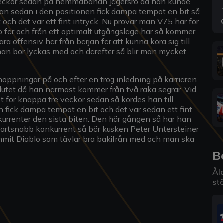
 veckor sedan på hemmabanan Jägersro då han kunde
 han sedan i den positionen fick dämpa tempot en bit så
t och det var ett fint intryck. Nu provar man V75 här för
o för och från ett optimalt utgångsläge här så kommer
 offensiv här från början för att kunna köra sig till
an bör lyckas med och därefter så blir man mycket
rhoppningar på och efter en trög inledning på karriären
lutet då han närmast kommer från två raka segrar. Vid
 för knappa tre veckor sedan så kördes han till
an fick dämpa tempot en bit och det var sedan ett fint
nkurrenter den sista biten. Den här gången så har han
startsnabb konkurrent så bör kusken Peter Untersteiner
ummit Diablo som tävlar bra bakifrån med och man ska
B
Åld
stö