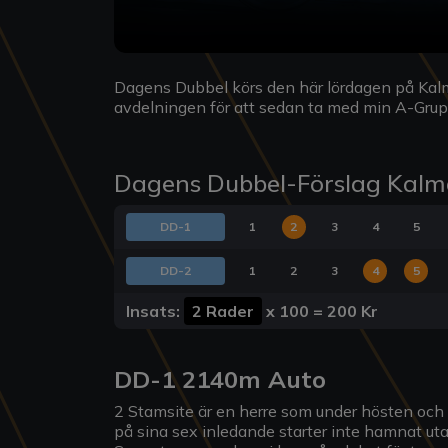
Dagens Dubbel körs den här lördagen på Kalma
avdelningen för att sedan ta med min A-Grupp 
Dagens Dubbel-Förslag Kalm
DD-1
1
2
3
4
5
DD-2
1
2
3
4
5
Insats:
2 Rader
x
100
=
200 Kr
DD-1 2140m Auto
2 Stamsite är en herre som under hösten och vi
på sina sex inledande starter inte hamnat uta