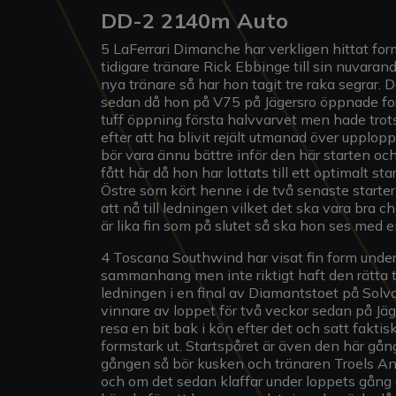
DD-2 2140m Auto
5 LaFerrari Dimanche har verkligen hittat for
tidigare tränare Rick Ebbinge till sin nuvarand
nya tränare så har hon tagit tre raka segrar.
sedan då hon på V75 på Jägersro öppnade fort
tuff öppning första halvvarvet men hade trots
efter att ha blivit rejält utmanad över upplop
bör vara ännu bättre inför den här starten o
fått här då hon har lottats till ett optimalt 
Östre som kört henne i de två senaste starter
att nå till ledningen vilket det ska vara bra
är lika fin som på slutet så ska hon ses med 
4 Toscana Southwind har visat fin form under
sammanhang men inte riktigt haft den rätta tu
ledningen i en final av Diamantstoet på Sol
vinnare av loppet för två veckor sedan på Jäg
resa en bit bak i kön efter det och satt faktis
formstark ut. Startspåret är även den här gån
gången så bör kusken och tränaren Troels And
och om det sedan klaffar under loppets gång