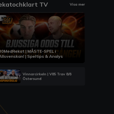
ekatochklart TV
Visa mer
30MedRekat | MÅSTE-SPEL i
Allsvenskan! | Speltips & Analys
Vinnarcirkeln | V85 Trav 8/8
Östersund