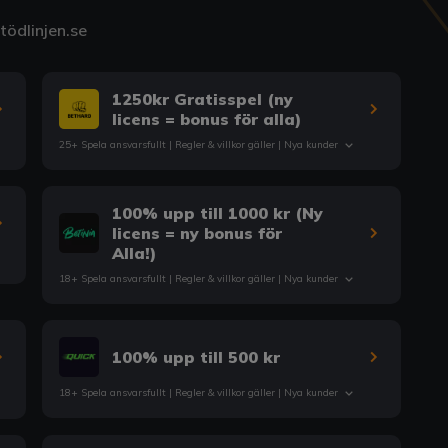
ödlinjen.se
1250kr Gratisspel (ny
licens = bonus för alla)
25+ Spela ansvarsfullt |
Regler & villkor
gäller | Nya kunder
100% upp till 1000 kr (Ny
licens = ny bonus för
Alla!)
18+ Spela ansvarsfullt |
Regler & villkor
gäller | Nya kunder
100% upp till 500 kr
18+ Spela ansvarsfullt |
Regler & villkor
gäller | Nya kunder