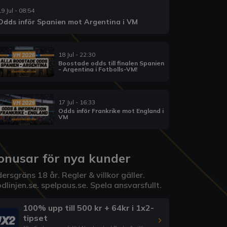
19 Jul - 08:54
Odds inför Spanien mot Argentina i VM
18 Jul - 22:30
Boostade odds till finalen Spanien
- Argentina i Fotbolls-VM!
17 Jul - 16:33
Odds inför Frankrike mot England i
VM
onusar för nya kunder
ersgräns 18 år. Regler & villkor gäller.
dlinjen.se
.
spelpaus.se
. Spela ansvarsfullt.
100% upp till 500 kr + 64kr i 1x2-
tipset