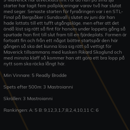
starter har tagit fem pallplaceringar varav två har slutat
med seger. Senaste starten för fyraåringen var i en STL-
Final på Bergsåker i Sundsvall i slutet av juni där han
hade lottats till ett tufft utgångsläge, men efter att det
ändå löst sig rätt så fint för honom under loppets gång så
spurtade han fint till slut fram till en fjärdeplats. Formen är
fortsatt fin och från ett något bättre startspår den här
gången så ska det kunna lösa sig rätt så vettigt för
Maverick tillsammans med kusken Rikard Skoglund och
med minsta klaff så kommer han att göra ett bra lopp på
nytt som ska räcka långt här.
Min Vinnare: 5 Readly Brodde
Spets efter 500m: 3 Mastroianni
Skrällen: 3 Mastroianni
Rankingen: A: 5 B: 9,12,3,1,7,8,2,4,10,11 C: 6