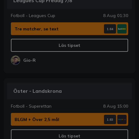
Leagues Cup Fredag 7/8
Fotboll - Leagues Cup
8 Aug 01:30
Tre matcher, se text
1.84
Läs tipset
Gio-R
Öster - Landskrona
Fotboll - Superettan
8 Aug 15:00
BLGM + Över 2,5 mål
1.83
Läs tipset