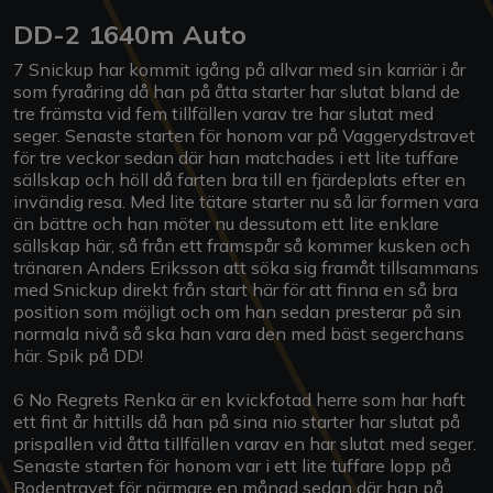
DD-2 1640m Auto
7 Snickup har kommit igång på allvar med sin karriär i år
som fyraåring då han på åtta starter har slutat bland de
tre främsta vid fem tillfällen varav tre har slutat med
seger. Senaste starten för honom var på Vaggerydstravet
för tre veckor sedan där han matchades i ett lite tuffare
sällskap och höll då farten bra till en fjärdeplats efter en
invändig resa. Med lite tätare starter nu så lär formen vara
än bättre och han möter nu dessutom ett lite enklare
sällskap här, så från ett framspår så kommer kusken och
tränaren Anders Eriksson att söka sig framåt tillsammans
med Snickup direkt från start här för att finna en så bra
position som möjligt och om han sedan presterar på sin
normala nivå så ska han vara den med bäst segerchans
här. Spik på DD!
6 No Regrets Renka är en kvickfotad herre som har haft
ett fint år hittills då han på sina nio starter har slutat på
prispallen vid åtta tillfällen varav en har slutat med seger.
Senaste starten för honom var i ett lite tuffare lopp på
Bodentravet för närmare en månad sedan där han på