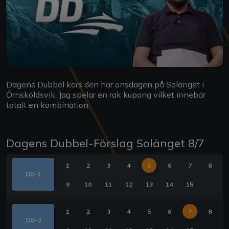
Dagens Dubbel körs den här onsdagen på Solänget i
Örnsköldsvik. Jag spelar en rak kupong vilket innebär
totalt en kombination.
Dagens Dubbel-Förslag Solänget 8/7
1
2
3
4
5
6
7
8
DD-1
9
10
11
12
13
14
15
1
2
3
4
5
6
7
8
DD-2