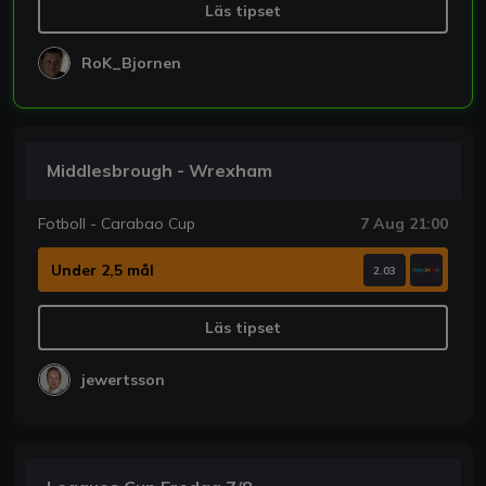
Läs tipset
RoK_Bjornen
Middlesbrough - Wrexham
Fotboll - Carabao Cup
7 Aug 21:00
Under 2,5 mål
2.03
Läs tipset
jewertsson