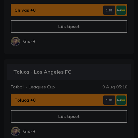
Chivas +0
1.83
Läs tipset
Gio-R
Toluca - Los Angeles FC
Fotboll - Leagues Cup
9 Aug 05:10
Toluca +0
1.83
Läs tipset
Gio-R