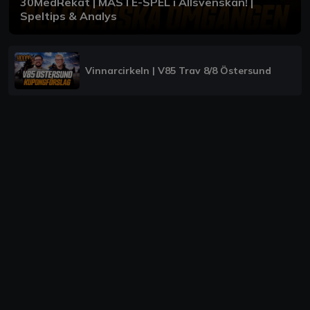
30MedRekat | MÅSTE-SPEL i Allsvenskan! |
Speltips & Analys
Vinnarcirkeln | V85 Trav 8/8 Östersund