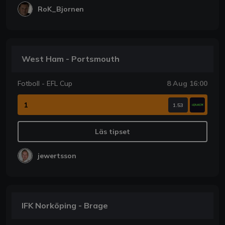
RoK_Bjornen
West Ham - Portsmouth
Fotboll - EFL Cup
8 Aug 16:00
1
1.53
Läs tipset
jewertsson
IFK Norköping - Brage