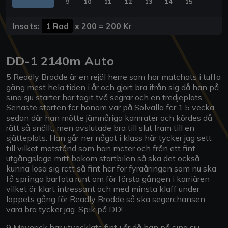
9
10
11
12
13
14
15
Insats:
1 Rad
x
200
=
200 Kr
DD-1 2140m Auto
5 Readly Brodde är en rejäl herre som har matchats i tuffa
gäng mest hela tiden i år och gjort bra ifrån sig då han på
sina sju starter har tagit två segrar och en tredjeplats.
Senaste starten för honom var på Solvalla för 1.5 vecka
sedan där han mötte jämnåriga kamrater och kördes då
rätt så snällt, men avslutade bra till slut fram till en
sjätteplats. Han går ner något i klass här tycker jag sett
till vilket motstånd som han möter och från ett fint
utgångsläge mitt bakom startbilen så ska det också
kunna lösa sig rätt så fint här för fyraåringen som nu ska
få springa barfota runt om för första gången i karriären
vilket är klart intressant och med minsta klaff under
loppets gång för Readly Brodde så ska segerchansen
vara bra tycker jag. Spik på DD!
9 Maverick har utvecklats fint i år då han på sina sju