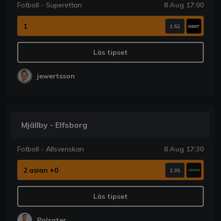
Fotboll - Superettan
8 Aug 17:00
1
1.52
Läs tipset
jewertsson
Mjällby - Elfsborg
Fotboll - Allsvenskan
8 Aug 17:30
2 asian +0
2.35
Läs tipset
Polsater