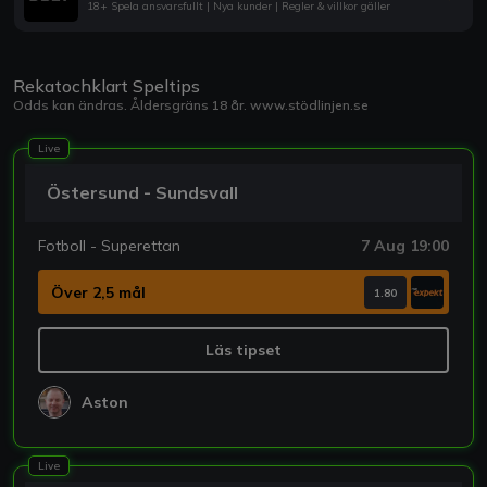
18+ Spela ansvarsfullt | Nya kunder | Regler & villkor gäller
Rekatochklart Speltips
Odds kan ändras. Åldersgräns 18 år.
www.stödlinjen.se
Live
Östersund - Sundsvall
Fotboll - Superettan
7 Aug 19:00
Över 2,5 mål
1.80
Läs tipset
Aston
Live