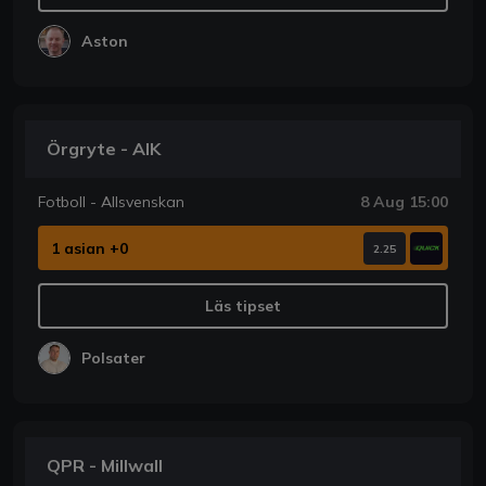
Aston
Örgryte - AIK
Fotboll - Allsvenskan
8 Aug 15:00
1 asian +0
2.25
Läs tipset
Polsater
QPR - Millwall