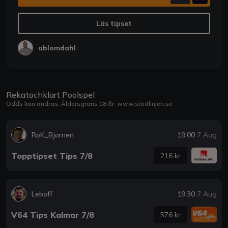
Läs tipset
ablomdahl
Rekatochklart Poolspel
Odds kan ändras. Åldersgräns 18 år.
www.stödlinjen.se
RoK_Bjornen
19:00
7 Aug
Topptipset Tips 7/8
216 kr
Leboff
19:30
7 Aug
V64 Tips Kalmar 7/8
576 kr