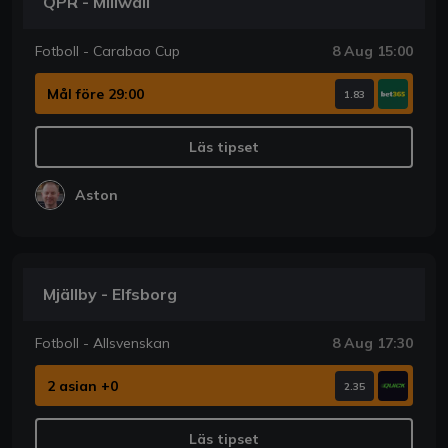
QPR - Millwall
Fotboll - Carabao Cup
8 Aug 15:00
Mål före 29:00
1.83
Läs tipset
Aston
Mjällby - Elfsborg
Fotboll - Allsvenskan
8 Aug 17:30
2 asian +0
2.35
Läs tipset