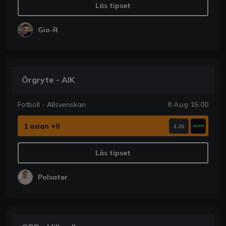
Läs tipset
Gio-R
Örgryte - AIK
Fotboll - Allsvenskan
8 Aug 15:00
1 asian +0
2.25
Läs tipset
Polsater