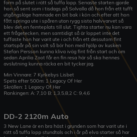
form på slutet i rätt så tuffa lopp. Senaste starten gjorde
hon så sent som i tisdags på Solvalla då hon från ett tufft
utgångsläge hamnade en bit bak i kön och efter att hon
fått springa ute i spåren utan rygg sista halvvarvet så
blev det en femteplats till slut. Tighta starter nu kan vara
ett frågetecken, men samtidigt så är loppet inte det
tuffaste hon har varit ute i och från ett dessutom fint
startspår på sin volt så bör hon med hjälp av kusken
Stefan Persson kunna kliva iväg fint från start och om
sedan Aprilia Zoot får en fin resa här så ska hennes
avslutning kunna räcka en bit tycker jag.
Min Vinnare: 7 Kyrkebys Lisbet
Spets efter 500m: 1 Legacy Of Her
Skrällen: 1 Legacy Of Her
Rankingen: A: 7,10 B: 1,3,5,8,2 C: 9,4,6
DD-2 2120m Auto
3 New Lane är en bra häst i grunden som har varit ute i
rätt så tuffa lopp stundtals och i år på elva starter så har