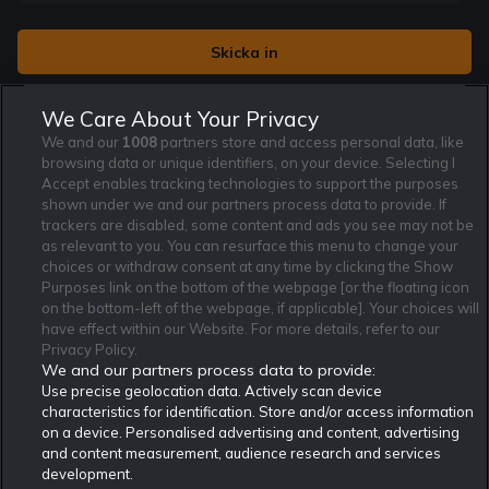
Jag vill få nyhetsbrev från Rekatochklart och jag är 18+. Regler
We Care About Your Privacy
och villkor gäller.
*
We and our
1008
partners store and access personal data, like
browsing data or unique identifiers, on your device. Selecting I
Accept enables tracking technologies to support the purposes
shown under we and our partners process data to provide. If
trackers are disabled, some content and ads you see may not be
as relevant to you. You can resurface this menu to change your
Affiliate Modell
Ansvarsfullt Spelande
Cookie Policy
choices or withdraw consent at any time by clicking the Show
Purposes link on the bottom of the webpage [or the floating icon
Om Rekatochklart
F.A.Q
Användarvilkor
on the bottom-left of the webpage, if applicable]. Your choices will
Kontakta oss
Nyhetsarkiv
Integritetspolicy
have effect within our Website. For more details, refer to our
Redaktionen
Tipsarkiv
Sportkalender
Privacy Policy.
We and our partners process data to provide:
Redaktionell policy
Rekatochklart shop
Use precise geolocation data. Actively scan device
characteristics for identification. Store and/or access information
Rekatochklart.com är Sveriges ledande betting-community. 2017 nominerades
on a device. Personalised advertising and content, advertising
Rekatochklart som en av världens bästa spelinformations-sajter på spelbranschens egen
Oscarsgala EGR Awards.
and content measurement, audience research and services
development.
Rekatochklart är oberoende och ej knutet till något specifikt spelbolag. Här hittar du