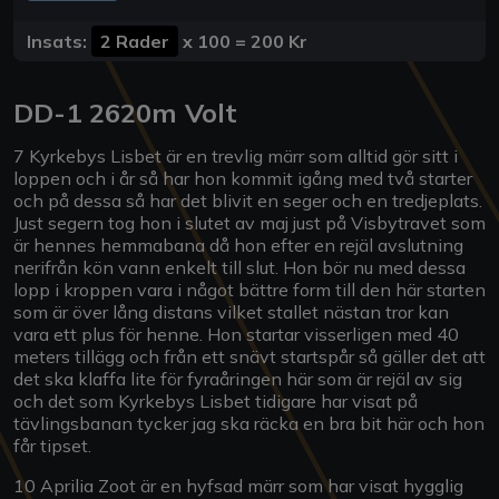
Insats:
2 Rader
x
100
=
200 Kr
DD-1 2620m Volt
7 Kyrkebys Lisbet är en trevlig märr som alltid gör sitt i
loppen och i år så har hon kommit igång med två starter
och på dessa så har det blivit en seger och en tredjeplats.
Just segern tog hon i slutet av maj just på Visbytravet som
är hennes hemmabana då hon efter en rejäl avslutning
nerifrån kön vann enkelt till slut. Hon bör nu med dessa
lopp i kroppen vara i något bättre form till den här starten
som är över lång distans vilket stallet nästan tror kan
vara ett plus för henne. Hon startar visserligen med 40
meters tillägg och från ett snävt startspår så gäller det att
det ska klaffa lite för fyraåringen här som är rejäl av sig
och det som Kyrkebys Lisbet tidigare har visat på
tävlingsbanan tycker jag ska räcka en bra bit här och hon
får tipset.
10 Aprilia Zoot är en hyfsad märr som har visat hygglig