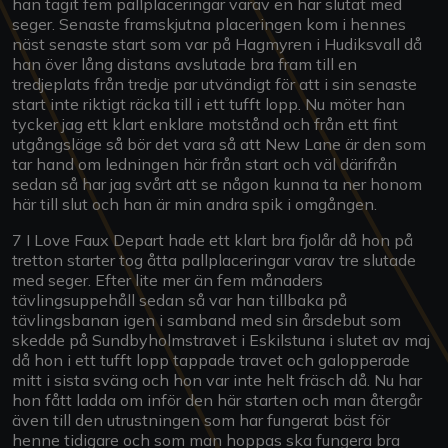
han tagit fem pallplaceringar varav en har slutat med
seger. Senaste framskjutna placeringen kom i hennes
näst senaste start som var på Hagmyren i Hudiksvall då
han över lång distans avslutade bra fram till en
tredjeplats från tredje par utvändigt för att i sin senaste
start inte riktigt räcka till i ett tufft lopp. Nu möter han
tycker jag ett klart enklare motstånd och från ett fint
utgångsläge så bör det vara så att New Lane är den som
tar hand om ledningen här från start och väl därifrån
sedan så har jag svårt att se någon kunna ta ner honom
här till slut och han är min andra spik i omgången.
7 I Love Faux Depart hade ett klart bra fjolår då hon på
tretton starter tog åtta pallplaceringar varav tre slutade
med seger. Efter lite mer än fem månaders
tävlingsuppehåll sedan så var han tillbaka på
tävlingsbanan igen i samband med sin årsdebut som
skedde på Sundbyholmstravet i Eskilstuna i slutet av maj
då hon i ett tufft lopp tappade travet och galopperade
mitt i sista sväng och hon var inte helt fräsch då. Nu har
hon fått ladda om inför den här starten och man återgår
även till den utrustningen som har fungerat bäst för
henne tidigare och som man hoppas ska fungera bra