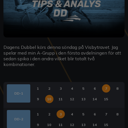
Dagens Dubbel körs denna söndag på Visbytravet. Jag
spelar med min A-Grupp i den första avdelningen för att
sedan spika i den andra vilket blir totalt två
kombinationer.
1
2
3
4
5
6
7
8
DD-1
9
10
11
12
13
14
15
1
2
3
4
5
6
7
8
DD-2
9
10
11
12
13
14
15