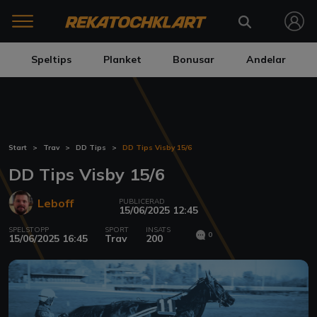
Speltips
Planket
Bonusar
Andelar
Start
Trav
DD Tips
DD Tips Visby 15/6
DD Tips Visby 15/6
Leboff
PUBLICERAD
15/06/2025 12:45
SPELSTOPP
SPORT
INSATS
0
15/06/2025 16:45
Trav
200