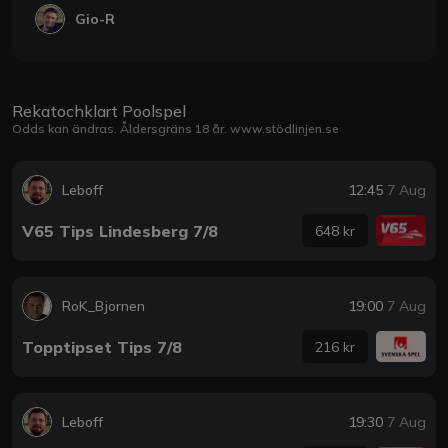
Gio-R
Rekatochklart Poolspel
Odds kan ändras. Åldersgräns 18 år.
www.stödlinjen.se
Leboff
12:45
7 Aug
V65 Tips Lindesberg 7/8
648 kr
RoK_Bjornen
19:00
7 Aug
Topptipset Tips 7/8
216 kr
Leboff
19:30
7 Aug