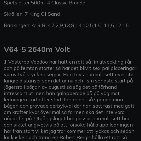
Spets efter 500m: 4 Classic Brodde
Skrällen: 7 King Of Sand
Rankingen: A: 3 B: 4,7,2,9,13,8,14,10,5,1 C: 11,6,12,15
V64-5 2640m Volt
1 Västerbo Voodoo har haft en rätt så fin utveckling i år
och på femton starter så har det blivit sex pallplaceringar
varav två stycken segrar. Han trivs normalt sett över lite
längre distanser som det är nu och i sin senaste start på
Jägersro i början av augusti så såg det på förhand
intressant ut men han galopperade då på väg mot
ledningen kort efter start. Innan det så spände man
bågen och provade derbykval där han satt fast med gott
om krafter kvar över mål så formen ska det inte vara
något fel på. Utgångsläget här passar normalt sett bra
och siktet är givetvis på att försöka hålla upp ledningen
här från start vilket jag tror kommer att lyckas och sedan
lär kusken och tränaren Robert Bergh hålla ett rätt så