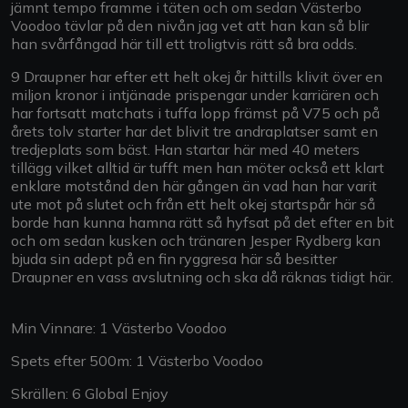
jämnt tempo framme i täten och om sedan Västerbo
Voodoo tävlar på den nivån jag vet att han kan så blir
han svårfångad här till ett troligtvis rätt så bra odds.
9 Draupner har efter ett helt okej år hittills klivit över en
miljon kronor i intjänade prispengar under karriären och
har fortsatt matchats i tuffa lopp främst på V75 och på
årets tolv starter har det blivit tre andraplatser samt en
tredjeplats som bäst. Han startar här med 40 meters
tillägg vilket alltid är tufft men han möter också ett klart
enklare motstånd den här gången än vad han har varit
ute mot på slutet och från ett helt okej startspår här så
borde han kunna hamna rätt så hyfsat på det efter en bit
och om sedan kusken och tränaren Jesper Rydberg kan
bjuda sin adept på en fin ryggresa här så besitter
Draupner en vass avslutning och ska då räknas tidigt här.
Min Vinnare: 1 Västerbo Voodoo
Spets efter 500m: 1 Västerbo Voodoo
Skrällen: 6 Global Enjoy