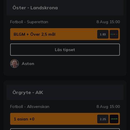
Öster - Landskrona
Fotboll - Superettan
8 Aug 15:00
BLGM + Över 2,5 mål
1.83
Läs tipset
Aston
Örgryte - AIK
Fotboll - Allsvenskan
8 Aug 15:00
1 asian +0
2.25