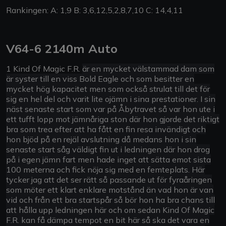
Rankingen: A: 1,9 B: 3,6,12,5,2,8,7,10 C: 14,4,11
V64-6 2140m Auto
1 Kind Of Magic F.R.
är en mycket välstammad dam som
är syster till en viss Bold Eagle och som besitter en
mycket hög kapacitet men som också strulat till det för
sig en hel del och varit lite ojämn i sina prestationer. I sin
näst senaste start som var på Åbytravet så var hon ute i
ett tufft lopp mot jämnåriga ston där hon gjorde det riktigt
bra som trea efter att ha fått en fin resa invändigt och
hon bjöd på en rejäl avslutning då medans hon i sin
senaste start såg väldigt fin ut i ledningen där hon drog
på i egen jämn fart men hade inget att sätta emot sista
100 meterna och fick nöja sig med en femteplats. Här
tycker jag att det ser rätt så passande ut för fyraåringen
som möter ett klart enklare motstånd än vad hon är van
vid och från ett bra startspår så bör hon ha bra chans till
att hålla upp ledningen här och om sedan Kind Of Magic
F.R. kan få dämpa tempot en bit här så ska det vara en