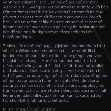
vann hon säkert till slut. Den här gången så gör man
resan över till Sverige vilket blir intressant att följa då hon
från ett fint startspår här lär kunna få en rätt så fin resa
på nytt och dessutom så åker en amerikansk sulky på
här. Om hon sedan är lika fin som vid segern senast så
kommer Kash Shadow bjuda på en ny fin avslutning här
och då ska hon återigen ses med segerchans i ett
halvöppet lopp.
7 Malkia är en rätt så hygglig tjej som har matchats i rätt
så tuffa sällskap och har på sina tio starter hittills i
karriären varit bland de tre främsta tre gånger varav en
har slutat med seger. Hon återkommer här efter två
månaders tävlingsuppehåll då hon fått träna på istället
med sikte mot Oakskval om ett par veckor och man har
rätt så goda förhoppningar på att hon ska räcka långt här
då hon förväntas stå för en fin insats. Över den korta
distansen så bör det bli ett rätt så offensivt upplägg här
från kusken och tränaren Robert Bergh som gärna vill till
ledningen tidigt vilket jag tror man kan lyckas med och
här ska Malkia räknas mycket tidigt.
Min Vinnare: 5 Kash Shadow