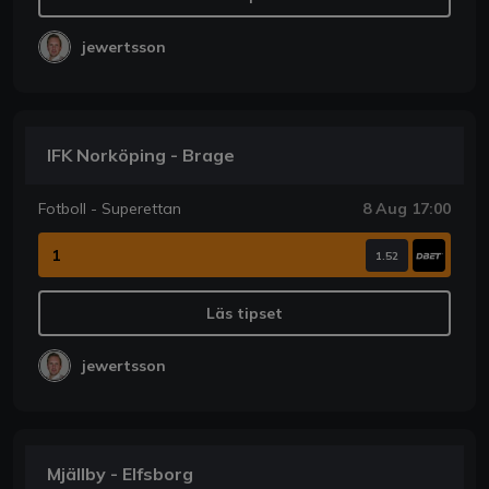
jewertsson
IFK Norköping - Brage
Fotboll - Superettan
8 Aug 17:00
1
1.52
Läs tipset
jewertsson
Mjällby - Elfsborg