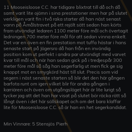
11 Mooseisloose C.C. har tidigare blixtrat till då och då
samt varit lite ojämn i sina prestationer men har på slutet
verkligen varit fin i två raka starter då han näst senast
vann på Åmålstravet på ett rejält sätt sedan han körts
fram utvändigt ledaren 1100 meter före mål och övertagit
ledningen 700 meter före mål för att sedan vinna enkelt.
Det var en även en fin prestation mot tuffa hästar i hans
senaste start på Jägersro då han från en invändig
position kom ut perfekt i andra par utvändigt med varvet
kvar till mål och när han sedan gick på i tredjespår 300
meter före mål så såg han segerfarlig ut men fick ge sig
knappt mot en smygkörd häst till slut. Precis som vid
segern i näst senaste starten så blir det den här gången
barfota runt om igen vilket blir för andra gången i
karriären och även om utgångsläget här är lite lurigt så
tycker jag att det han har visat på slutet bör räcka rätt så
långt även i det här sällskapet och om det bara klaffar
lite för Mooseisloose C.C. så är han en het segerkandidat.
Min Vinnare: 5 Stensjös Pierh