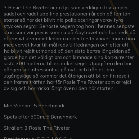
3 Rosie The Riveter är en tjej som verkligen trivs under
sadel och radat upp fina prestationer i år och på femton
starter så har det blivit nio pallplaceringar varav fyra
stycken segrar. Senaste segern tog hon i hennes senaste
start som var precis som nu på Åbytravet och hon reds då
offensivt utvändigt ledaren under första varvet innan hon
med varvet kvar till mål reds till ledningen och efter att
ha blivit rejält utmanad på den sista bortre långsidan så
gjorde hon det väldigt bra och lämnade sina konkurrenter
sista 300 meterna till en enkel seger. Uppgiften den här
gången ser intressant ut på nytt och från ett bra
utgångsläge så kommer det återigen att bli en fin resa i
den främre träffen här för Rosie The Riveter som är rejäl
av sig och bör räcka långt även i den här starten.
Min Vinnare: 5 Benchmark
Spets efter 500m: 5 Benchmark
Skrällen: 3 Rosie The Riveter