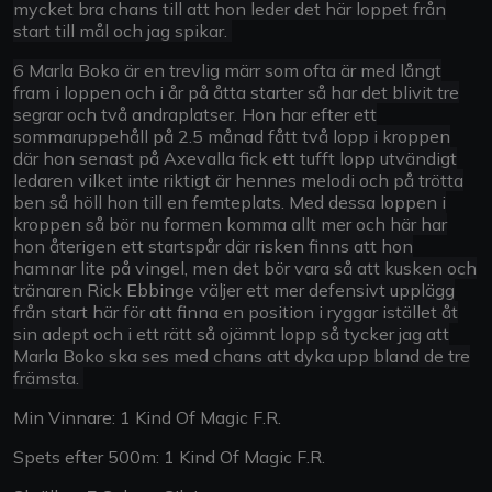
mycket bra chans till att hon leder det här loppet från
start till mål och jag spikar.
6 Marla Boko är en trevlig märr som ofta är med långt
fram i loppen och i år på åtta starter så har det blivit tre
segrar och två andraplatser. Hon har efter ett
sommaruppehåll på 2.5 månad fått två lopp i kroppen
där hon senast på Axevalla fick ett tufft lopp utvändigt
ledaren vilket inte riktigt är hennes melodi och på trötta
ben så höll hon till en femteplats. Med dessa loppen i
kroppen så bör nu formen komma allt mer och här har
hon återigen ett startspår där risken finns att hon
hamnar lite på vingel, men det bör vara så att kusken och
tränaren Rick Ebbinge väljer ett mer defensivt upplägg
från start här för att finna en position i ryggar istället åt
sin adept och i ett rätt så ojämnt lopp så tycker jag att
Marla Boko ska ses med chans att dyka upp bland de tre
främsta.
Min Vinnare: 1 Kind Of Magic F.R.
Spets efter 500m: 1 Kind Of Magic F.R.