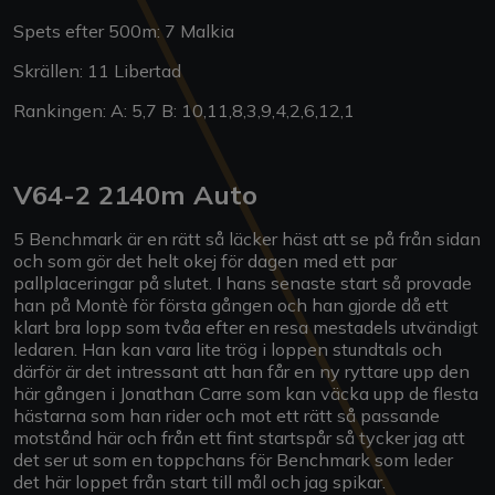
Spets efter 500m: 7 Malkia
Skrällen: 11 Libertad
Rankingen: A: 5,7 B: 10,11,8,3,9,4,2,6,12,1
V64-2 2140m Auto
5 Benchmark är en rätt så läcker häst att se på från sidan
och som gör det helt okej för dagen med ett par
pallplaceringar på slutet. I hans senaste start så provade
han på Montè för första gången och han gjorde då ett
klart bra lopp som tvåa efter en resa mestadels utvändigt
ledaren. Han kan vara lite trög i loppen stundtals och
därför är det intressant att han får en ny ryttare upp den
här gången i Jonathan Carre som kan väcka upp de flesta
hästarna som han rider och mot ett rätt så passande
motstånd här och från ett fint startspår så tycker jag att
det ser ut som en toppchans för Benchmark som leder
det här loppet från start till mål och jag spikar.