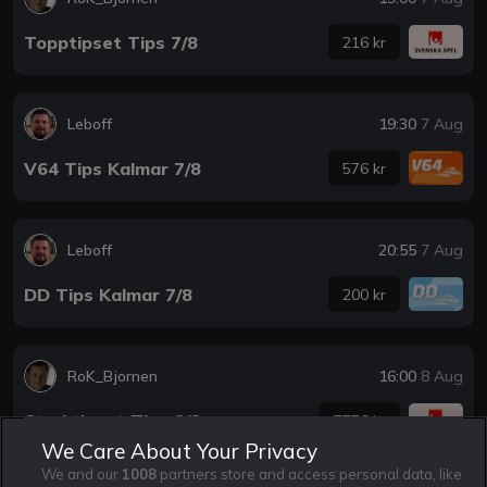
Topptipset Tips 7/8
216 kr
Leboff
19:30
7 Aug
V64 Tips Kalmar 7/8
576 kr
Leboff
20:55
7 Aug
DD Tips Kalmar 7/8
200 kr
RoK_Bjornen
16:00
8 Aug
Stryktipset Tips 8/8
7776 kr
We Care About Your Privacy
We and our
1008
partners store and access personal data, like