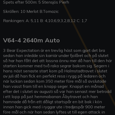
Spets efter 500m: 5 Stensjös Pierh
Skrällen: 10 Merlot B.Tomazic
Rankingen: A: 5,11 B: 4,10,6,9,3,2,8,12 C: 1,7
V64-4 2640m Auto
3 Bear Expectation är en trevlig häst som gjort det bra
sedan han inledde sin karriär under fjolåret och på slutet
så har han fått det att lossna ännu mer då han till den här
starten kommer med två raka segrar bakom sig. Segern i
hans näst senaste start kom på Halmstadtravet i slutet
av juli då han fick en perfekt resa i rygg på ledaren och
när luckan sedan kom 350 meter före mål så avslutade
han vasst fram till en knapp seger. Knappt en månad
efter det i slutet av augusti så var han senast mer betrodd
i ett lopp på just hemmabanan Åbytravet och han
hamnade då från ett dåligt startspår en bit bak i kön
innan han gick med i ryggar ute i tredjespår 900 meter
före mål och när han sedan lyftes ut till egen attack in