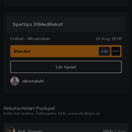
Speltips 30MedRekat
Fotboll - Allsvenskan
10 Aug 19:00
Blandat
0.00
Läs tipset
ablomdahl
Rekatochklart Poolspel
Odds kan ändras. Åldersgräns 18 år.
www.stödlinjen.se
RoK_Bjornen
19:00
7 Aug