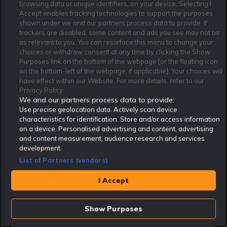
browsing data or unique identifiers, on your device. Selecting I
RoK_Bjornen
16:00
8 Aug
Accept enables tracking technologies to support the purposes
shown under we and our partners process data to provide. If
Topptipset Tips 8/8
216 kr
trackers are disabled, some content and ads you see may not be
as relevant to you. You can resurface this menu to change your
choices or withdraw consent at any time by clicking the Show
Purposes link on the bottom of the webpage [or the floating icon
Leboff
16:10
8 Aug
on the bottom-left of the webpage, if applicable]. Your choices will
have effect within our Website. For more details, refer to our
V85 Tips Östersund 8/8
1350 kr
Privacy Policy.
We and our partners process data to provide:
Use precise geolocation data. Actively scan device
characteristics for identification. Store and/or access information
RoK_Bjornen
15:00
9 Aug
on a device. Personalised advertising and content, advertising
and content measurement, audience research and services
Europatipset Tips 9/8
5184 kr
development.
List of Partners (vendors)
I Accept
RoK_Bjornen
15:00
9 Aug
Topptipset Tips 9/8
216 kr
Show Purposes