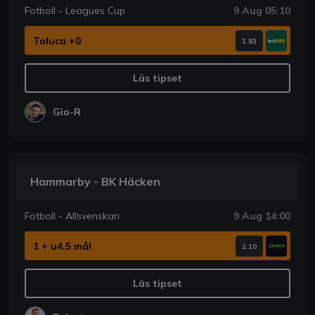
Fotboll - Leagues Cup
9 Aug 05:10
Toluca +0
1.83
Läs tipset
Gio-R
Hammarby - BK Häcken
Fotboll - Allsvenskan
9 Aug 14:00
1 + u4,5 mål
2.10
Läs tipset