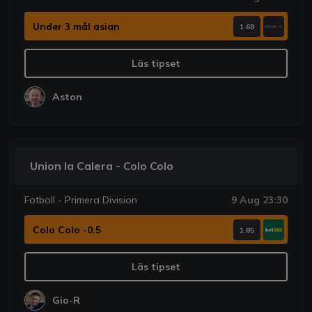
Under 3 mål asian
1.68
Läs tipset
Aston
Union la Calera - Colo Colo
Fotboll - Primera Division
9 Aug 23:30
Colo Colo -0.5
1.85
Läs tipset
Gio-R