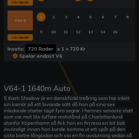
Läs tipset
1
2
3
4
5
6
7
8
V64-6
9
10
11
12
13
14
15
Läs tipset
Insats:
720 Rader
x
1
=
720 Kr
Spelar endast V6
V64-1 1640m Auto
5 Kash Shadow är en danskfödd treåring som har inlett
sin karriär på ett lovande sätt då hon på sina sex
inledande starter tagit fyra segrar. I hennes senaste start
som var mot lite tuffare motstånd på Charlottenlund
utanför Köpenhamn så fick hon en fin resa en bit bak
invändigt innan hon kunde komma ut ett spår på den
sista bortre långsidan och via en fin avslutning sedan så