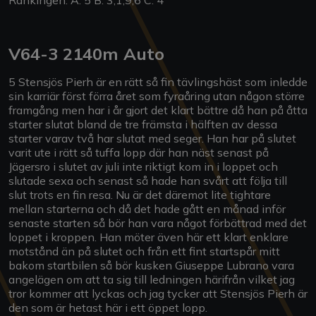
Rankingen: A: 5 B: 3,1,9,6 C: 4
V64-3 2140m Auto
5 Stensjös Pierh är en rätt så fin tävlingshäst som inledde
sin karriär först förra året som fyraåring utan någon större
framgång men har i år gjort det klart bättre då han på åtta
starter slutat bland de tre främsta i hälften av dessa
starter varav två har slutat med seger. Han har på slutet
varit ute i rätt så tuffa lopp där han näst senast på
Jägersro i slutet av juli inte riktigt kom in i loppet och
slutade sexa och senast så hade han svårt att följa till
slut trots en fin resa. Nu är det däremot lite tightare
mellan starterna och då det hade gått en månad inför
senaste starten så bör han vara något förbättrad med det
loppet i kroppen. Han möter även här ett klart enklare
motstånd än på slutet och från ett fint startspår mitt
bakom startbilen så bör kusken Giuseppe Lubrano vara
angelägen om att ta sig till ledningen härifrån vilket jag
tror kommer att lyckas och jag tycker att Stensjös Pierh är
den som är hetast här i ett öppet lopp.