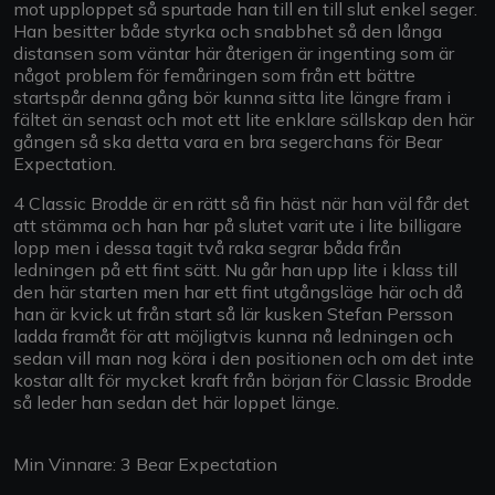
mot upploppet så spurtade han till en till slut enkel seger.
Han besitter både styrka och snabbhet så den långa
distansen som väntar här återigen är ingenting som är
något problem för femåringen som från ett bättre
startspår denna gång bör kunna sitta lite längre fram i
fältet än senast och mot ett lite enklare sällskap den här
gången så ska detta vara en bra segerchans för Bear
Expectation.
4 Classic Brodde är en rätt så fin häst när han väl får det
att stämma och han har på slutet varit ute i lite billigare
lopp men i dessa tagit två raka segrar båda från
ledningen på ett fint sätt. Nu går han upp lite i klass till
den här starten men har ett fint utgångsläge här och då
han är kvick ut från start så lär kusken Stefan Persson
ladda framåt för att möjligtvis kunna nå ledningen och
sedan vill man nog köra i den positionen och om det inte
kostar allt för mycket kraft från början för Classic Brodde
så leder han sedan det här loppet länge.
Min Vinnare: 3 Bear Expectation