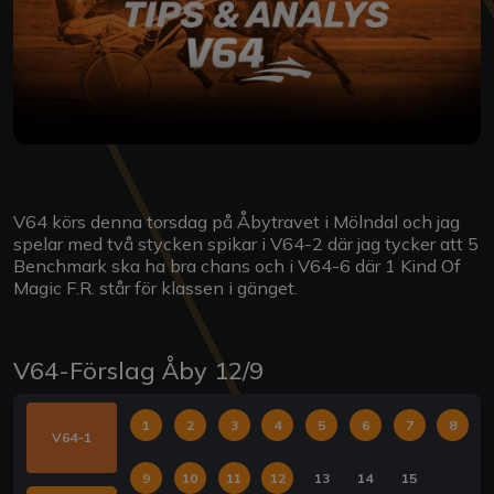
V64 körs denna torsdag på Åbytravet i Mölndal och jag
spelar med två stycken spikar i V64-2 där jag tycker att 5
Benchmark ska ha bra chans och i V64-6 där 1 Kind Of
Magic F.R. står för klassen i gänget.
V64-Förslag Åby 12/9
1
2
3
4
5
6
7
8
V64-1
9
10
11
12
13
14
15