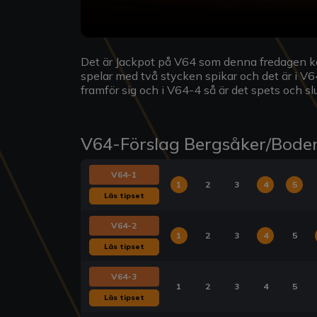
Det är Jackpot på V64 som denna fredagen kö
spelar med två stycken spikar och det är i V64
framför sig och i V64-4 så är det spets och sl
V64-Förslag Bergsåker/Bode
V64-1
1
2
3
4
5
Läs tipset
V64-2
1
2
3
4
5
Läs tipset
V64-3
1
2
3
4
5
Läs tipset