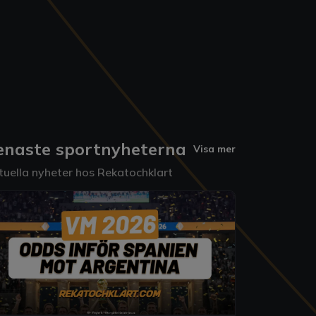
enaste sportnyheterna
Visa mer
tuella nyheter hos Rekatochklart