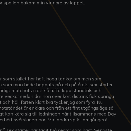
 prispallen bakom min vinnare av loppet.
ärr som stallet har haft höga tankar om men som
ån som man hade hoppats på och på årets sex starter
idigt matchats i rätt så tuffa lopp stundtals och
re veckor sedan där hon över kort distans fick springa
 och höll farten klart bra tycker jag som fyra. Nu
otståndet är enklare och från ett fint utgångsläge så
digt kan köra sig till ledningen här tillsammans med Day
oerhört svårslagen här. Min andra spik i omgången!
 på sex starter har tagit två segrar som bäst. Senaste