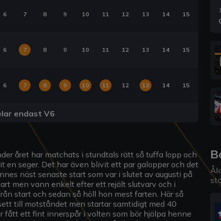
6
7
8
9
10
11
12
13
14
15
6
7
8
9
10
11
12
13
14
15
6
7
8
9
10
11
12
13
14
15
lar endast V6
B
er året har matchats i stundtals rätt så tuffa lopp och
it en seger. Det har även blivit ett par galopper och det
Åld
nes näst senaste start som var i slutet av augusti på
stö
rt men vann enkelt efter ett rejält slutvarv och i
från start och sedan så höll hon mest farten. Här så
lt sett till motståndet men startar samtidigt med 40
ar fått ett fint innerspår i volten som bör hjälpa henne