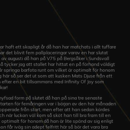
ar haft ett skapligt år då han har matchats i allt tuffare
r det blivit fem pallplaceringar varav en har slutat
t av augusti då han på V75 på Bergsåker i Sundsvall
å tycker jag att stallet har hittat en på förhand väldigt
r springa barfota runt om vilket är optimalt för honom
g här så ser det ut som att kusken Mats Djuse från ett
en efter en bit tillsammans med Infinity Of Joy som
ikar!
 hyfsad form på slutet då han på sina tre senaste
e starten för femåringen var i början av den här månaden
lopperade från start, men efter att han sedan kördes
 när luckan väl kom så sköt han till bra fram till en
lt optimalt för honom då han är lite spänd av sig enligt
on får iväg sin adept felfritt här så bör det vara bra