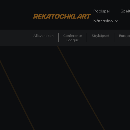
Poolspel
Spelt
Nätcasino
Allsvenskan
Conference
Stryktipset
Europa
League