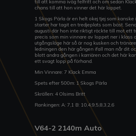
till att komma iväg felfritt och om sedan Kla
chans till att hon vinner det här loppet.
1 Skogs Pärla är en helt okej tjej som kanske 
starter har tagit en tredjeplats som bäst. Sen
augusti där hon inte riktigt räckte till mot et
precis som min vinnare av loppet ner i klass o
utgångsläge här så är nog kusken och tränare
ledningen den här gången ifall man når dit oc
blott andra gången i karriären och det här kan
ett svagt lopp på förhand.
Min Vinnare: 7 Klack Emma
Spets efter 500m: 1 Skogs Pärla
Skrällen: 4 Olsims Britt
Rankingen: A: 7,1 B: 10,4,9,5,8,3,2,6
V64-2 2140m Auto