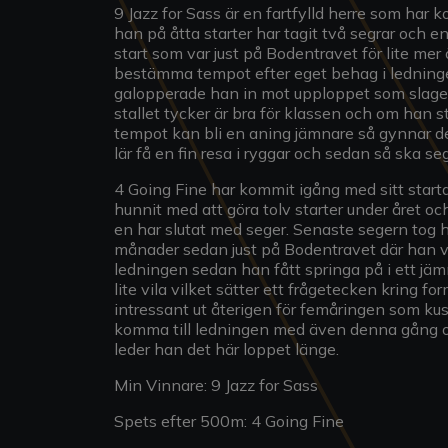
9 Jazz for Sass är en fartfylld herre som har 
han på åtta starter har tagit två segrar och 
start som var just på Bodentravet för lite me
bestämma tempot efter eget behag i ledningen 
galopperade han in mot upploppet som slagen 
stallet tycker är bra för klassen och om han s
tempot kan bli en aning jämnare så gynnar d
lär få en fin resa i ryggar och sedan så ska s
4 Going Fine har kommit igång med sitt start
hunnit med att göra tolv starter under året oc
en har slutat med seger. Senaste segern tog ha
månader sedan just på Bodentravet där han var
ledningen sedan han fått springa på i ett jä
lite vila vilket sätter ett frågetecken kring f
intressant ut återigen för femåringen som ku
komma till ledningen med även denna gång o
leder han det här loppet länge.
Min Vinnare: 9 Jazz for Sass
Spets efter 500m: 4 Going Fine