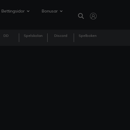
Bettingsidor
Bonusar
DD
Spelskolan
Discord
Spelboken