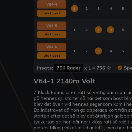
V64-4
1
2
3
4
5
Läs tipset
V64-5
1
2
3
4
5
Läs tipset
V64-6
1
2
3
4
5
Läs tipset
Insats:
756 Rader
x
1
=
756 Kr
Spe
V64-1 2140m Volt
7 Klack Emma är en rätt så vettig dam som und
på hennes sju starter så har det som bäst bliv
blev det även vid hennes seger som kom i hen
Bollnästravet då hon galopperade kort från sta
starten efter det så blev det återigen galopp 
tycker jag att hon går ner i klass rätt så rejä
meters tillägg vilket alltid är tufft, men hon h