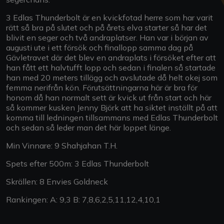
3 Edlas Thunderbolt är en kvickfotad herre som har varit
rätt så bra på slutet och på årets elva starter så har det
blivit en seger och två andraplatser. Han var i början av
augusti ute i ett försök och finallopp samma dag på
Gävletravet där det blev en andraplats i försöket efter att
han fått ett halvtufft lopp och sedan i finalen så startade
han med 20 meters tillägg och avslutade då helt okej som
femma nerifrån kön. Förutsättningarna här är bra för
honom då han normalt sett är kvick ut från start och här
så kommer kusken Jenny Björk att ha siktet inställt på att
komma till ledningen tillsammans med Edlas Thunderbolt
och sedan så leder man det här loppet länge.
Min Vinnare: 9 Shahjahan T.H.
Spets efter 500m: 3 Edlas Thunderbolt
Skrällen: 8 Envies Goldneck
Rankingen: A: 9,3 B: 7,8,6,2,5,11,12,4,10,1