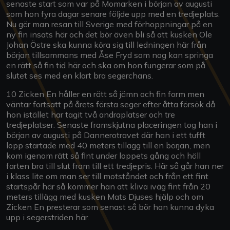
senaste start som var på Momarken i början av augusti
som hon fyra dagar senare följde upp med en tredjeplats.
Nu gör man resan till Sverige med förhoppningar på en
ny fin insats här och det bör även bli så att kusken Ole
Johan Östre ska kunna köra sig till ledningen här från
början tillsammans med Åse Fryd som nog kan springa
en rätt så fin tid här och ska om hon fungerar som på
slutet ses med en klart bra segerchans.
10 Zicken En håller en rätt så jämn och fin form men
väntar fortsatt på årets första seger efter åtta försök då
hon istället har tagit två andraplatser och tre
tredjeplatser. Senaste framskjutna placeringen tog han i
början av augusti på Dannerotravet där han i ett tufft
lopp startade med 40 meters tillägg till en början, men
kom igenom rätt så fint under loppets gång och höll
farten bra till slut fram till ett tredjepris. Här så går han ner
i klass lite om man ser till motståndet och från ett fint
startspår här så kommer han att kliva iväg fint från 20
meters tillägg med kusken Mats Djuses hjälp och om
Zicken En presterar som senast så bör han kunna dyka
upp i segerstriden här.