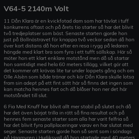
V64-5 2140m Volt
11 Dån Klara är en kvickfotad dam som har tävlat i tuff
konkurrens oftast och på årets tio starter så har det blivit
två tredjeplatser som bäst. Senaste starten gjorde hon
just på Bollnästravet för knappa två veckor sedan då hon
över kort distans då hon efter en resa i rygg på ledaren
hängde med klart bra som fyra i ett tufft sällskap. Här så
möter hon ett klart enklare motstånd men då så startar
hon samtidigt med hela 60 meters tillägg, vilket gör att
det kommer att krävas lite tur under loppets gång och om
Olle Alsèn som både tränar och kör Dån Klara skulle lotsa
fram sin adept på ett fint sätt här så finns det ingen som
kan matcha hennes fart och då blåser hon ner det här
motståndet till slut.
6 Fia Med Knuff har blivit allt mer stabil på slutet och då
har det även börjat trilla in rätt så fina resultat och på
hennes fem senaste starter som alla har varit felfria så
har det blivit fyra pallplaceringar varav en har slutat med
seger. Senaste starten gjorde hon så sent som i söndags
på Hagmyren i Hudiksvall då hon startade med 40 meters