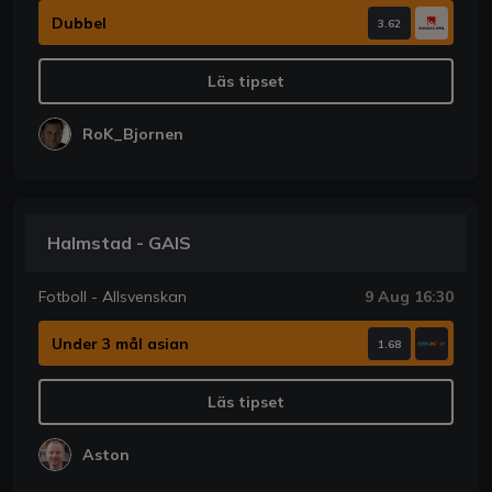
Dubbel
3.62
Läs tipset
RoK_Bjornen
Halmstad - GAIS
Fotboll - Allsvenskan
9 Aug 16:30
Under 3 mål asian
1.68
Läs tipset
Aston