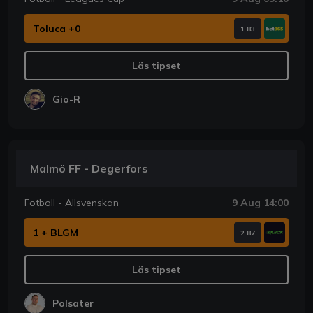
Toluca +0
1.83
Läs tipset
Gio-R
Malmö FF - Degerfors
Fotboll - Allsvenskan
9 Aug 14:00
1 + BLGM
2.87
Läs tipset
Polsater