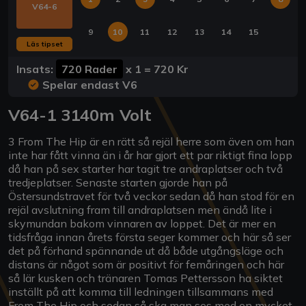
V64-6
9
10
11
12
13
14
15
Läs tipset
Insats:
720 Rader
x
1
=
720 Kr
Spelar endast V6
V64-1 3140m Volt
3 From The Hip är en rätt så rejäl herre som även om han
inte har fått vinna än i år har gjort ett par riktigt fina lopp
då han på sex starter har tagit tre andraplatser och två
tredjeplatser. Senaste starten gjorde han på
Östersundstravet för två veckor sedan då han stod för en
rejäl avslutning fram till andraplatsen men ändå lite i
skymundan bakom vinnaren av loppet. Det är mer en
tidsfråga innan årets första seger kommer och här så ser
det på förhand spännande ut då både utgångsläge och
distans är något som är positivt för femåringen och här
så lär kusken och tränaren Tomas Pettersson ha siktet
inställt på att komma till ledningen tillsammans med
From The Hip och sedan så ska man ses med en mycket