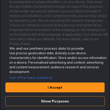
browsing data or unique identifiers, on your device. Selecting I
18+ Spela ansvarsfullt | Nya kunder | Regler & villkor gäller
Accept enables tracking technologies to support the purposes
shown under we and our partners process data to provide. If
trackers are disabled, some content and ads you see may not be
100% upp till 1000 kr
as relevant to you. You can resurface this menu to change your
18+ Spela ansvarsfullt | Nya kunder | Regler & villkor gäller
choices or withdraw consent at any time by clicking the Show
Purposes link on the bottom of the webpage [or the floating icon
on the bottom-left of the webpage, if applicable]. Your choices will
1250kr Gratisspel (ny licens = bonus för
have effect within our Website. For more details, refer to our
alla)
Privacy Policy.
25+ Spela ansvarsfullt | Nya kunder | Regler & villkor gäller
We and our partners process data to provide:
Use precise geolocation data. Actively scan device
characteristics for identification. Store and/or access information
Se alla erbjudanden
on a device. Personalised advertising and content, advertising
and content measurement, audience research and services
development.
List of Partners (vendors)
Få våra senaste speltips här!
I Accept
Show Purposes