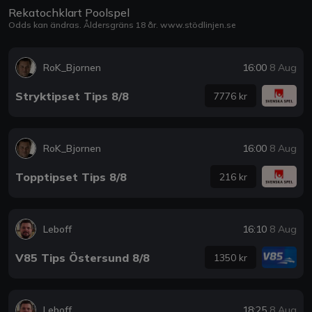
Rekatochklart Poolspel
Odds kan ändras. Åldersgräns 18 år.
www.stödlinjen.se
RoK_Bjornen
16:00
8 Aug
Stryktipset Tips 8/8
7776 kr
RoK_Bjornen
16:00
8 Aug
Topptipset Tips 8/8
216 kr
Leboff
16:10
8 Aug
V85 Tips Östersund 8/8
1350 kr
Leboff
18:25
8 Aug