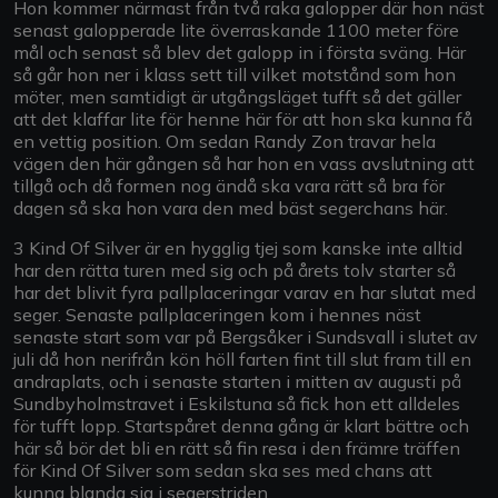
Hon kommer närmast från två raka galopper där hon näst
senast galopperade lite överraskande 1100 meter före
mål och senast så blev det galopp in i första sväng. Här
så går hon ner i klass sett till vilket motstånd som hon
möter, men samtidigt är utgångsläget tufft så det gäller
att det klaffar lite för henne här för att hon ska kunna få
en vettig position. Om sedan Randy Zon travar hela
vägen den här gången så har hon en vass avslutning att
tillgå och då formen nog ändå ska vara rätt så bra för
dagen så ska hon vara den med bäst segerchans här.
3 Kind Of Silver är en hygglig tjej som kanske inte alltid
har den rätta turen med sig och på årets tolv starter så
har det blivit fyra pallplaceringar varav en har slutat med
seger. Senaste pallplaceringen kom i hennes näst
senaste start som var på Bergsåker i Sundsvall i slutet av
juli då hon nerifrån kön höll farten fint till slut fram till en
andraplats, och i senaste starten i mitten av augusti på
Sundbyholmstravet i Eskilstuna så fick hon ett alldeles
för tufft lopp. Startspåret denna gång är klart bättre och
här så bör det bli en rätt så fin resa i den främre träffen
för Kind Of Silver som sedan ska ses med chans att
kunna blanda sig i segerstriden.