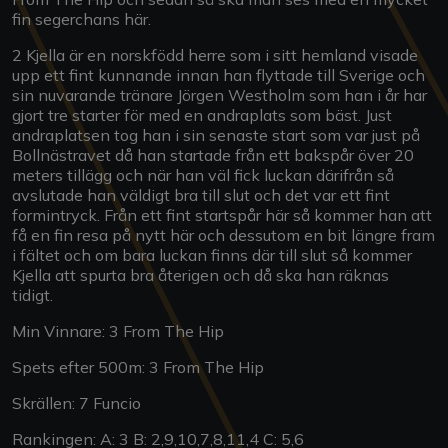
fin segerchans här.
2 Kjella är en norskfödd herre som i sitt hemland visade
upp ett fint kunnande innan han flyttade till Sverige och
sin nuvarande tränare Jörgen Westholm som han i år har
gjort tre starter för med en andraplats som bäst. Just
andraplatsen tog han i sin senaste start som var just på
Bollnästravet då han startade från ett bakspår över 20
meters tillägg och när han väl fick luckan därifrån så
avslutade han väldigt bra till slut och det var ett fint
formintryck. Från ett fint startspår här så kommer han att
få en fin resa på nytt här och dessutom en bit längre fram
i fältet och om bara luckan finns där till slut så kommer
Kjella att spurta bra återigen och då ska han räknas
tidigt.
Min Vinnare: 3 From The Hip
Spets efter 500m: 3 From The Hip
Skrällen: 7 Funcio
Rankingen: A: 3 B: 2,9,10,7,8,11,4 C: 5,6