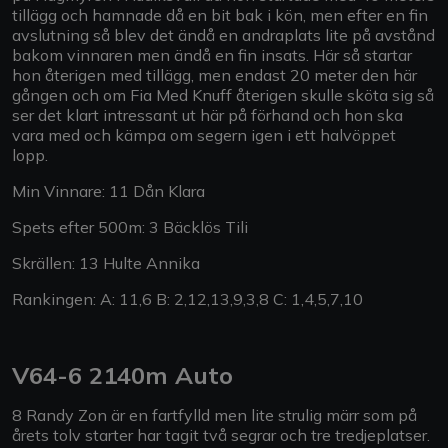
tillägg och hamnade då en bit bak i kön, men efter en fin
avslutning så blev det ändå en andraplats lite på avstånd
bakom vinnaren men ändå en fin insats. Här så startar
hon återigen med tillägg, men endast 20 meter den här
gången och om Fia Med Knuff återigen skulle sköta sig så
ser det klart intressant ut här på förhand och hon ska
vara med och kämpa om segern igen i ett halvöppet
lopp.
Min Vinnare: 11 Dån Klara
Spets efter 500m: 3 Bäcklös Tili
Skrällen: 13 Hulte Annika
Rankingen: A: 11,6 B: 2,12,13,9,3,8 C: 1,4,5,7,10
V64-6 2140m Auto
8 Randy Zon är en fartfylld men lite strulig märr som på
årets tolv starter har tagit två segrar och tre tredjeplatser.