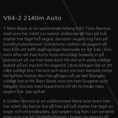
V64-2 2140m Auto
7 Barn Bank är en spännande talang från Timo Nurmos
stall som har inlett sin karriär strålande då han på två
starter har tagit två segrar. Senaste segern tog han på
Sundbyholmstravet i Eskilstuna i mitten av augusti då
han från ett tufft utgångsläge hamnade en bit bak i kön,
men efter att han körts fram utvändigt ledaren in på
slutvarvet så var han bara bäst till slut och vann väldigt
enkelt på en mycket fin segertid. Utvecklingen ser ut att
vara väldigt bra i honom och även om han kanske möter
lite tuffare hästar den här gången så ser det återigen
väldigt bra ut för Barn Bank som om han fungerar som
tidigare ska ses med toppchans till att ta tredje raka
segern här. Jag spikar!
6 Golden Kronos är en välstammad herre som även han
har inlett sin karriär bra då han på två starter har tagit en
seger och en tredjeplats. Just segern tog han i sin senaste
start som var på Skellefteåtravet i början av augusti då