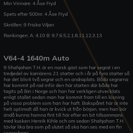
Min Vinnare: 4 Åse Fryd
Spets efter 500m: 4 Åse Fryd
Skrällen: 9 Friska Viljan
Rankingen: A: 4,10 B: 9,7,6,5,2,1,8,11,12,3,13
V64-4 1640m Auto
9 Shahjahan T.H. är en norsk gäst som har segrat i en
tredjedel av karriärens 21 starter och i år på fyra starter så
har det blivit två segrar och en andraplats. Båda segrarna
har kommit på rad inför den här starten där båda har
tagits på Biri i Norge och han har verkligen utvecklats
enligt stallet sedan man har kommit fram till en lösning
på vissa problem som han har haft. Bakspåret här är inte
helt optimalt då han är kvick ut från början, men han bör
ändå kunna hamna fint till här efter en bit tillsammans
med kusken Henrik Kihle och om sedan Shahjahan T.H.
tävlar lika bra som på slutet så ska han ses med en fin
segerchans.