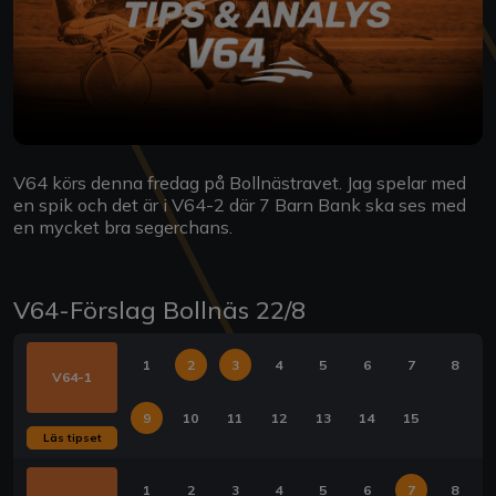
V64 körs denna fredag på Bollnästravet. Jag spelar med
en spik och det är i V64-2 där 7 Barn Bank ska ses med
en mycket bra segerchans.
V64-Förslag Bollnäs 22/8
1
2
3
4
5
6
7
8
V64-1
9
10
11
12
13
14
15
Läs tipset
1
2
3
4
5
6
7
8