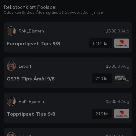
Rekatochklart Poolspel
Odds kan ändras. Åldersgräns 18 år.
www.stödlinjen.se
RoK_Bjornen
15:00
9 Aug
Europatipset Tips 9/8
5184 kr
Leboff
15:00
9 Aug
GS75 Tips Åmål 9/8
720 kr
RoK_Bjornen
15:00
9 Aug
Topptipset Tips 9/8
216 kr