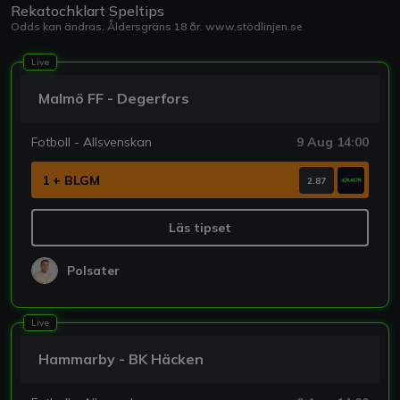
Rekatochklart Speltips
Odds kan ändras. Åldersgräns 18 år.
www.stödlinjen.se
Live
Malmö FF - Degerfors
Fotboll - Allsvenskan
9 Aug 14:00
1 + BLGM
2.87
Läs tipset
Polsater
Live
Hammarby - BK Häcken