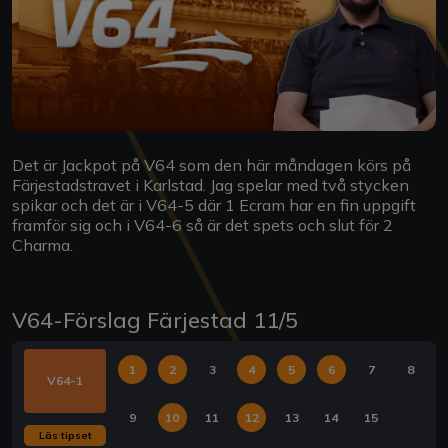
Det är Jackpot på V64 som den här måndagen körs på
Färjestadstravet i Karlstad. Jag spelar med två stycken
spikar och det är i V64-5 där 1 Ecram har en fin uppgift
framför sig och i V64-6 så är det spets och slut för 2
Charma.
V64-Förslag Färjestad 11/5
1
2
3
4
5
6
7
8
V64-1
9
10
11
12
13
14
15
Läs tipset