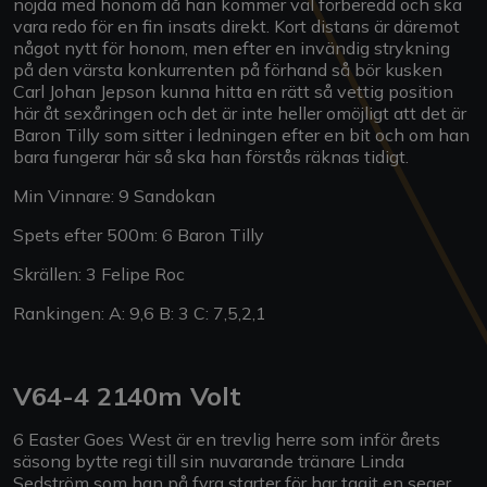
nöjda med honom då han kommer väl förberedd och ska
vara redo för en fin insats direkt. Kort distans är däremot
något nytt för honom, men efter en invändig strykning
på den värsta konkurrenten på förhand så bör kusken
Carl Johan Jepson kunna hitta en rätt så vettig position
här åt sexåringen och det är inte heller omöjligt att det är
Baron Tilly som sitter i ledningen efter en bit och om han
bara fungerar här så ska han förstås räknas tidigt.
Min Vinnare: 9 Sandokan
Spets efter 500m: 6 Baron Tilly
Skrällen: 3 Felipe Roc
Rankingen: A: 9,6 B: 3 C: 7,5,2,1
V64-4 2140m Volt
6 Easter Goes West är en trevlig herre som inför årets
säsong bytte regi till sin nuvarande tränare Linda
Sedström som han på fyra starter för har tagit en seger