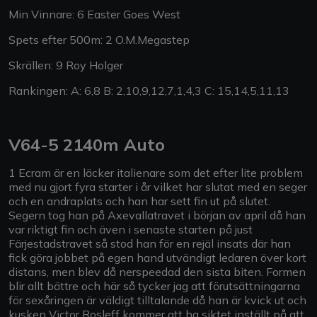
Min Vinnare: 6 Easter Goes West
Spets efter 500m: 2 O.M.Megastep
Skrällen: 9 Roy Holger
Rankingen: A: 6,8 B: 2,10,9,12,7,1,4,3 C: 15,14,5,11,13
V64-5 2140m Auto
1 Ecram är en läcker italienare som det efter lite problem
med nu gjort fyra starter i år vilket har slutat med en seger
och en andraplats och han har sett fin ut på slutet.
Segern tog han på Axevallatravet i början av april då han
var riktigt fin och även i senaste starten på just
Färjestadstravet så stod han för en rejäl insats där han
fick göra jobbet på egen hand utvändigt ledaren över kort
distans, men blev då nerspeedad den sista biten. Formen
blir allt bättre och här så tycker jag att förutsättningarna
för sexåringen är väldigt tilltalande då han är kvick ut och
kusken Victor Rosleff kommer att ha siktet inställt på att