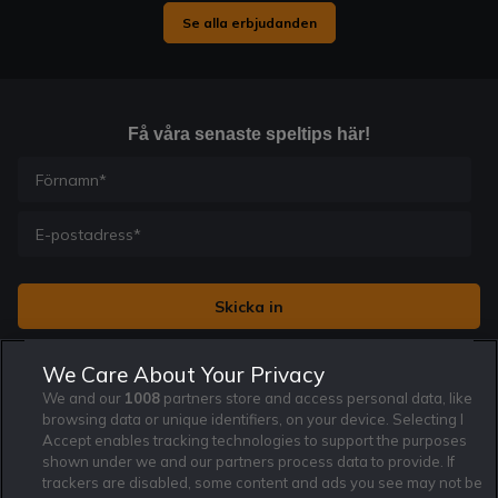
Se alla erbjudanden
Få våra senaste speltips här!
Jag vill få nyhetsbrev från Rekatochklart och jag är 18+. Regler
We Care About Your Privacy
och villkor gäller.
*
We and our
1008
partners store and access personal data, like
browsing data or unique identifiers, on your device. Selecting I
Accept enables tracking technologies to support the purposes
shown under we and our partners process data to provide. If
trackers are disabled, some content and ads you see may not be