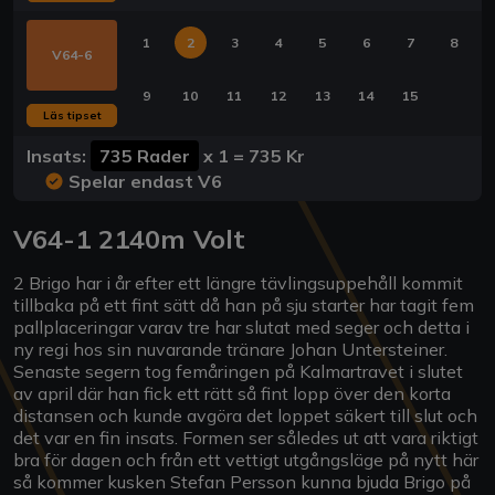
1
2
3
4
5
6
7
8
V64-6
9
10
11
12
13
14
15
Läs tipset
Insats:
735 Rader
x
1
=
735 Kr
Spelar endast V6
V64-1 2140m Volt
2 Brigo har i år efter ett längre tävlingsuppehåll kommit
tillbaka på ett fint sätt då han på sju starter har tagit fem
pallplaceringar varav tre har slutat med seger och detta i
ny regi hos sin nuvarande tränare Johan Untersteiner.
Senaste segern tog femåringen på Kalmartravet i slutet
av april där han fick ett rätt så fint lopp över den korta
distansen och kunde avgöra det loppet säkert till slut och
det var en fin insats. Formen ser således ut att vara riktigt
bra för dagen och från ett vettigt utgångsläge på nytt här
så kommer kusken Stefan Persson kunna bjuda Brigo på