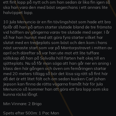
ett fint lopp på nytt och om han sedan är lika fin igen så
ska han vara den med bäst segerchans i ett annars lite
halvöppet lopp.
10 Jula Menuncio är en fin tävlingshäst som hade ett bra
fjolår då han på arton starter slutade bland de tre främsta
vid hälften av gångerna varav tre slutade med seger. I år
så har han hunnit med att göra fyra starter vilket har
slutat med en tredjeplats som bäst och den kom i hans
näst senaste start som var på Mantorpstravet i mitten av
april och därefter så var han ute mot ett lite tuffare
sällskap då han på Solvalla höll farten helt okej till en
sjätteplats. Nu så får man säga att han går ner en aning i
klass den här gången och även om femåringen startar
med 20 meters tillägg så bör det lösa sig rätt så fint här
då det är ett litet fält och om sedan kusken Carl Johan
Jepson kan finna de rätta vägarna framåt här för Jula
Menuncio så kommer han att göra ett bra lopp som ska
kunna räcka långt.
Min Vinnare: 2 Brigo
Spets efter 500m: 1 Pac Man