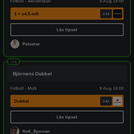
Fotboll - Allsvenskan
9 Aug 14:00
1 + u4,5 mål
2.10
Läs tipset
Polsater
Live
Björnens Dubbel
Fotboll - Multi
9 Aug 14:00
Dubbel
3.62
Läs tipset
RoK_Bjornen