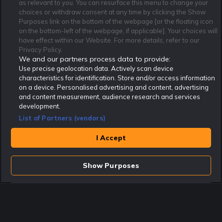
as relevant to you. You can resurface this menu to change your
Affiliate Modell
Ansvarsfullt Spelande
Cookie Policy
choices or withdraw consent at any time by clicking the Show
Purposes link on the bottom of the webpage [or the floating icon
Om Rekatochklart
F.A.Q
Användarvilkor
on the bottom-left of the webpage, if applicable]. Your choices will
Kontakta oss
Nyhetsarkiv
Integritetspolicy
have effect within our Website. For more details, refer to our
Redaktionen
Tipsarkiv
Sportkalender
Privacy Policy.
We and our partners process data to provide:
Redaktionell policy
Rekatochklart shop
Use precise geolocation data. Actively scan device
characteristics for identification. Store and/or access information
Rekatochklart.com är Sveriges ledande betting-community. 2017 nominerades
on a device. Personalised advertising and content, advertising
Rekatochklart som en av världens bästa spelinformations-sajter på spelbranschens egen
Oscarsgala EGR Awards.
and content measurement, audience research and services
development.
Rekatochklart är oberoende och ej knutet till något specifikt spelbolag. Här hittar du
speltips, unika insättningsbonusar och erbjudanden från de största och mest seriösa
List of Partners (vendors)
spelbolagen. En spelbok, spelskola, information om skador och avstängningar samt vårt
populära klotterplank.
Har du några frågor är du välkommen att
kontakta oss
.
I Accept
Copyright © Rekatochklart.com 2008-2026 - Alla rättigheter reserverade.
Show Purposes
Spela ansvarsfullt. Åldersgränsen för spel är 18+ Har ditt spelande blivit ett
problem? Kontakta stödlinjen på 020-81 91 00. Odds kan ändras. Alla odds var
korrekta vid den tidpunkt de publicerades. Spel utan konto innebär att man
använder e-legitimation för registrering. Delar av innehållet på sajten är
kommersiellt innehåll.