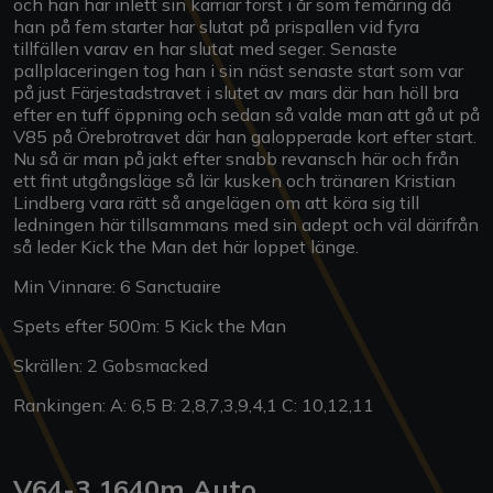
och han har inlett sin karriär först i år som femåring då
han på fem starter har slutat på prispallen vid fyra
tillfällen varav en har slutat med seger. Senaste
pallplaceringen tog han i sin näst senaste start som var
på just Färjestadstravet i slutet av mars där han höll bra
efter en tuff öppning och sedan så valde man att gå ut på
V85 på Örebrotravet där han galopperade kort efter start.
Nu så är man på jakt efter snabb revansch här och från
ett fint utgångsläge så lär kusken och tränaren Kristian
Lindberg vara rätt så angelägen om att köra sig till
ledningen här tillsammans med sin adept och väl därifrån
så leder Kick the Man det här loppet länge.
Min Vinnare: 6 Sanctuaire
Spets efter 500m: 5 Kick the Man
Skrällen: 2 Gobsmacked
Rankingen: A: 6,5 B: 2,8,7,3,9,4,1 C: 10,12,11
V64-3 1640m Auto