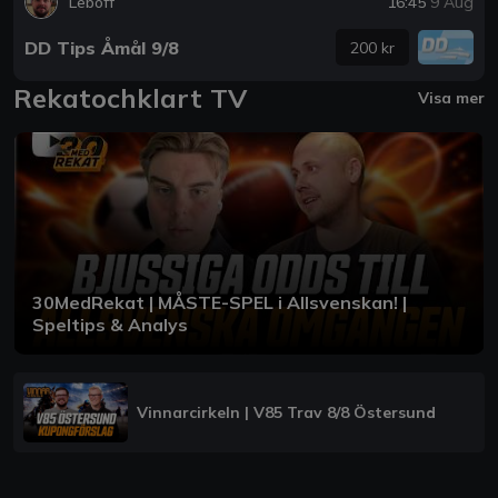
Leboff
16:45
9 Aug
DD Tips Åmål 9/8
200 kr
Rekatochklart TV
Visa mer
30MedRekat | MÅSTE-SPEL i Allsvenskan! |
Speltips & Analys
Vinnarcirkeln | V85 Trav 8/8 Östersund