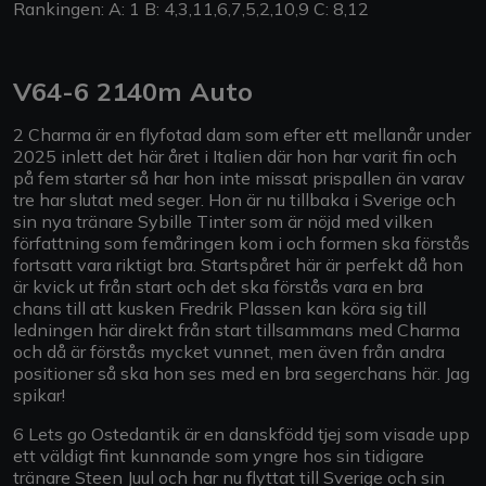
Rankingen: A: 1 B: 4,3,11,6,7,5,2,10,9 C: 8,12
V64-6 2140m Auto
2 Charma är en flyfotad dam som efter ett mellanår under
2025 inlett det här året i Italien där hon har varit fin och
på fem starter så har hon inte missat prispallen än varav
tre har slutat med seger. Hon är nu tillbaka i Sverige och
sin nya tränare Sybille Tinter som är nöjd med vilken
författning som femåringen kom i och formen ska förstås
fortsatt vara riktigt bra. Startspåret här är perfekt då hon
är kvick ut från start och det ska förstås vara en bra
chans till att kusken Fredrik Plassen kan köra sig till
ledningen här direkt från start tillsammans med Charma
och då är förstås mycket vunnet, men även från andra
positioner så ska hon ses med en bra segerchans här. Jag
spikar!
6 Lets go Ostedantik är en danskfödd tjej som visade upp
ett väldigt fint kunnande som yngre hos sin tidigare
tränare Steen Juul och har nu flyttat till Sverige och sin