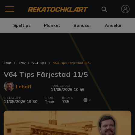
Speltips
Planket
Bonusar
Andelar
Start
Trav
V64 Tips
V64 Tips Färjestad 11/5
V64 Tips Färjestad 11/5
Leboff
PUBLICERAD
11/05/2026 10:56
SPELSTOPP
SPORT
INSATS
0
11/05/2026 19:30
Trav
735