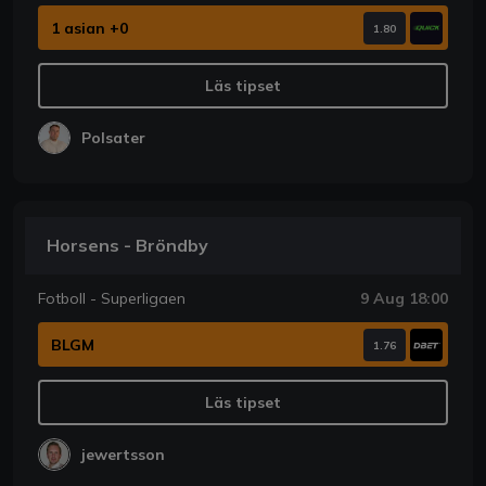
1 asian +0
1.80
Läs tipset
Polsater
Horsens - Bröndby
Fotboll - Superligaen
9 Aug 18:00
BLGM
1.76
Läs tipset
jewertsson