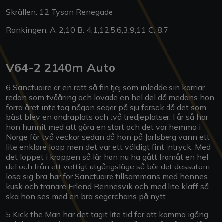
Skrällen: 12 Tyson Renegade
Rankingen: A: 2,10 B: 4,1,12,5,6,3,9,11 C: 8,7
V64-2 2140m Auto
6 Sanctuaire är en rätt så fin tjej som inledde sin karriär
redan som tvååring och lovade en hel del då medans hon
förra året inte tog någon seger på sju försök då det som
bäst blev en andraplats och två tredjeplatser. I år så har
hon hunnit med att göra en start och det var hemma i
Norge för två veckor sedan då hon på Jarlsberg vann ett
lite enklare lopp men det var ett väldigt fint intryck. Med
det loppet i kroppen så lär hon nu ha gått framåt en hel
del och från ett vettigt utgångsläge så bör det dessutom
lösa sig bra här för Sanctuaire tillsammans med hennes
kusk och tränare Erlend Rennesvik och med lite klaff så
ska hon ses med en bra segerchans på nytt.
5 Kick the Man har det tagit lite tid för att komma igång