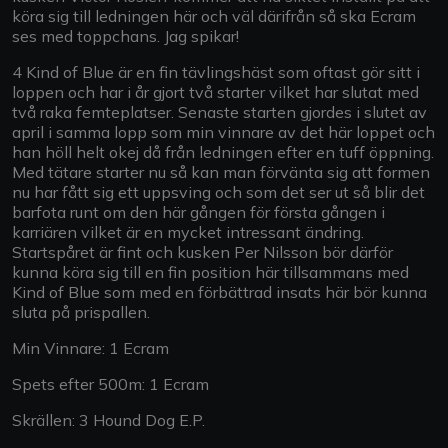
köra sig till ledningen här och väl därifrån så ska Ecram
ses med toppchans. Jag spikar!
4 Kind of Blue är en fin tävlingshäst som oftast gör sitt i
loppen och har i år gjort två starter vilket har slutat med
två raka femteplatser. Senaste starten gjordes i slutet av
april i samma lopp som min vinnare av det här loppet och
han höll helt okej då från ledningen efter en tuff öppning.
Med tätare starter nu så kan man förvänta sig att formen
nu har fått sig ett uppsving och som det ser ut så blir det
barfota runt om den här gången för första gången i
karriären vilket är en mycket intressant ändring.
Startspåret är fint och kusken Per Nilsson bör därför
kunna köra sig till en fin position här tillsammans med
Kind of Blue som med en förbättrad insats här bör kunna
sluta på prispallen.
Min Vinnare: 1 Ecram
Spets efter 500m: 1 Ecram
Skrällen: 3 Hound Dog E.P.