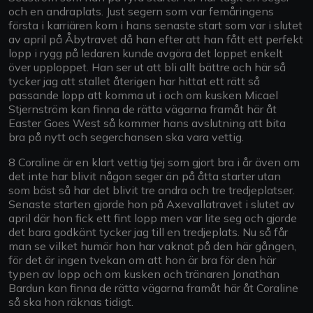
och en andraplats. Just segern som var femåringens
första i karriären kom i hans senaste start som var i slutet
av april på Åbytravet då han efter att han fått ett perfekt
lopp i rygg på ledaren kunde avgöra det loppet enkelt
över upploppet. Han ser ut att bli allt bättre och här så
tycker jag att stallet återigen har hittat ett rätt så
passande lopp att komma ut i och om kusken Micael
Stjernström kan finna de rätta vägarna framåt här åt
Easter Goes West så kommer hans avslutning att bita
bra på nytt och segerchansen ska vara vettig.
8 Coraline är en klart vettig tjej som gjort bra i år även om
det inte har blivit någon seger än på åtta starter utan
som bäst så har det blivit tre andra och tre tredjeplatser.
Senaste starten gjorde hon på Axevallatravet i slutet av
april där hon fick ett fint lopp men var lite seg och gjorde
det bara godkänt tycker jag till en tredjeplats. Nu så får
man se vilket humör hon har vaknat på den här gången,
för det är ingen tvekan om att hon är bra för den här
typen av lopp och om kusken och tränaren Jonathan
Bardun kan finna de rätta vägarna framåt här åt Coraline
så ska hon räknas tidigt.