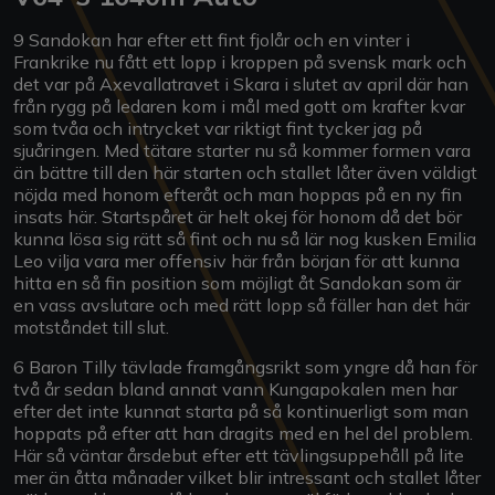
9 Sandokan har efter ett fint fjolår och en vinter i
Frankrike nu fått ett lopp i kroppen på svensk mark och
det var på Axevallatravet i Skara i slutet av april där han
från rygg på ledaren kom i mål med gott om krafter kvar
som tvåa och intrycket var riktigt fint tycker jag på
sjuåringen. Med tätare starter nu så kommer formen vara
än bättre till den här starten och stallet låter även väldigt
nöjda med honom efteråt och man hoppas på en ny fin
insats här. Startspåret är helt okej för honom då det bör
kunna lösa sig rätt så fint och nu så lär nog kusken Emilia
Leo vilja vara mer offensiv här från början för att kunna
hitta en så fin position som möjligt åt Sandokan som är
en vass avslutare och med rätt lopp så fäller han det här
motståndet till slut.
6 Baron Tilly tävlade framgångsrikt som yngre då han för
två år sedan bland annat vann Kungapokalen men har
efter det inte kunnat starta på så kontinuerligt som man
hoppats på efter att han dragits med en hel del problem.
Här så väntar årsdebut efter ett tävlingsuppehåll på lite
mer än åtta månader vilket blir intressant och stallet låter