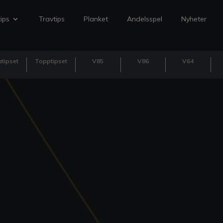
ips
Travtips
Planket
Andelsspel
Nyheter
tipset
Topptipset
V85
V86
V64