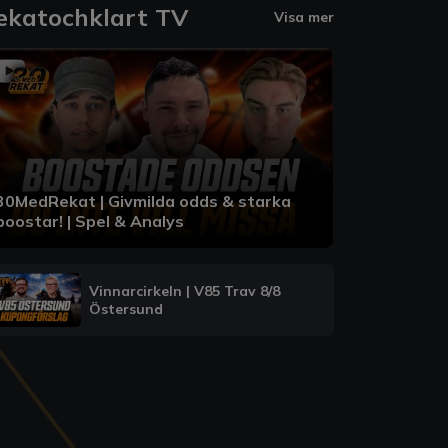
ekatochklart TV
Visa mer
30MedRekat | Givmilda odds & starka
boostar! | Spel & Analys
Vinnarcirkeln | V85 Trav 8/8
Östersund