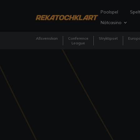
Poolspel
Spelt
Nätcasino
Allsvenskan
Conference
Stryktipset
Europa
League