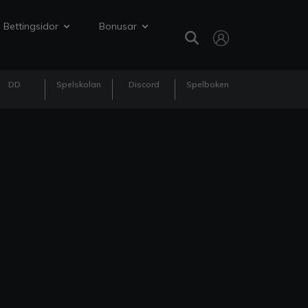
Bettingsidor
Bonusar
DD
Spelskolan
Discord
Spelboken