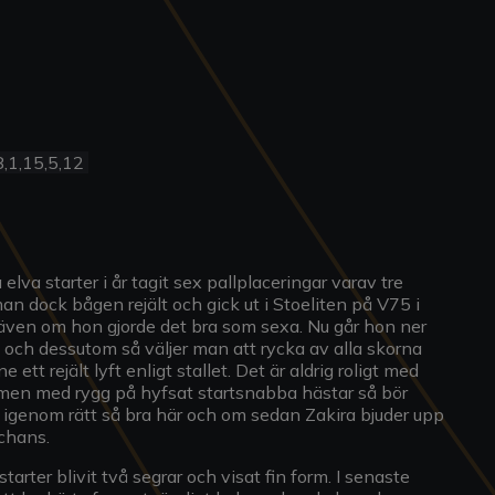
,8,1,15,5,12
elva starter i år tagit sex pallplaceringar varav tre
an dock bågen rejält och gick ut i Stoeliten på V75 i
fft även om hon gjorde det bra som sexa. Nu går hon ner
nast och dessutom så väljer man att rycka av alla skorna
ett rejält lyft enligt stallet. Det är aldrig roligt med
, men med rygg på hyfsat startsnabba hästar så bör
genom rätt så bra här och om sedan Zakira bjuder upp
rchans.
starter blivit två segrar och visat fin form. I senaste