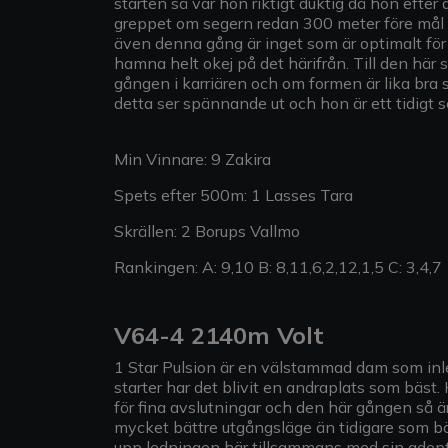
starten så var hon riktigt duktig då hon efter
greppet om segern redan 300 meter före mål o
även denna gång är inget som är optimalt fö
hamna helt okej på det härifrån. Till den här
gången i karriären och om formen är lika bra s
detta ser spännande ut och hon är ett tidigt 
Min Vinnare: 9 Zakira
Spets efter 500m: 1 Lasses Tara
Skrällen: 2 Borups Vallmo
Rankingen: A: 9,10 B: 8,11,6,2,12,1,5 C: 3,4,7
V64-4 2140m Volt
1 Star Pulsion är en välstammad dam som inlet
starter har det blivit en andraplats som bäst. H
för fina avslutningar och den här gången så är d
mycket bättre utgångsläge än tidigare som bö
upp ledningen här tillsammans med sin adept. V