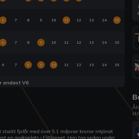
6
7
8
9
10
11
12
13
14
15
6
7
8
9
10
11
12
13
14
15
6
7
8
9
10
11
12
13
14
15
r endast V6
B
Åld
stö
starkt fjolår med över 5.1 miljoner kronor intjänat
mt en andraplats i Elitloppet. Han tog sedan under