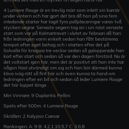
4 Lumiere Rouge är en trevlig märr som inlett sin karriär
under vintern och har gjort det bra då hon på sina fem
inledande starter har tagit fyra pallplaceringar varav två
stycken segrar. Senaste segern tog an i sin näst senaste
start som var på Kalmartravet i slutet av februari då han
från ledningen vann enkelt sedan han fått bestämma
tempot efter eget behag och i starten efter det på
Solvalla för knappa tre veckor sedan så galopperade han
kort efter start och sedan så var den dagen förstörd. Nu är
det voltstart igen här, men det är positivt att han inte har
någon häst utvändigt om sig och han bör därmed kunna
kliva iväg rätt så fint här och även kunna ta hand om
ledningen efter en bit och sedan så leder Lumiere Rouge
det här loppet länge.
Min Vinnare: 9 Duplantis Pellini
Spets efter 500m: 4 Lumiere Rouge
Skrällen: 2 Kalypso Caesar
Rankingen: A: 9 B: 4,2,1,10,5,7 C: 3,6,8