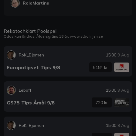
RoloMartins
Rekatochklart Poolspel
Odds kan ändras. Åldersgräns 18 år.
www.stödlinjen.se
RoK_Bjornen
15:00
9 Aug
Europatipset Tips 9/8
5184 kr
Leboff
15:00
9 Aug
GS75 Tips Åmål 9/8
720 kr
RoK_Bjornen
15:00
9 Aug