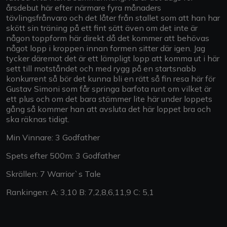
årsdebut här efter närmare fyra månaders
tävlingsfrånvaro och det låter från stallet som att han har
skött sin träning på ett fint sätt även om det inte är
någon toppform här direkt då det kommer att behövas
något lopp i kroppen innan formen sitter där igen. Jag
tycker däremot det är ett lämpligt lopp att komma ut i här
sett till motståndet och med rygg på en startsnabb
konkurrent så bör det kunna bli en rätt så fin resa här för
Gustav Simoni som får springa barfota runt om vilket är
ett plus och om det bara stämmer lite här under loppets
gång så kommer han att avsluta det här loppet bra och
ska räknas tidigt.
Min Vinnare: 3 Godfather
Spets efter 500m: 3 Godfather
Skrällen: 7 Warrior`s Tale
Rankingen: A: 3,10 B: 7,2,8,6,11,9 C: 5,1