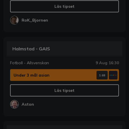
Läs tipset
RoK_Bjornen
Halmstad - GAIS
Fotboll - Allsvenskan
9 Aug 16:30
Under 3 mål asian
1.68
Läs tipset
Aston