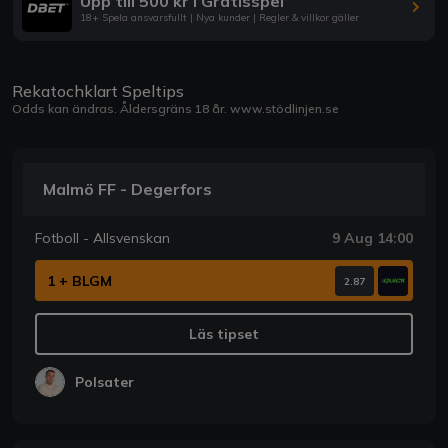
Upp till 500 kr i Gratisspel
18+ Spela ansvarsfullt | Nya kunder | Regler & villkor gäller
Rekatochklart Speltips
Odds kan ändras. Åldersgräns 18 år.
www.stödlinjen.se
Malmö FF - Degerfors
Fotboll - Allsvenskan
9 Aug 14:00
1 + BLGM
2.87
Läs tipset
Polsater