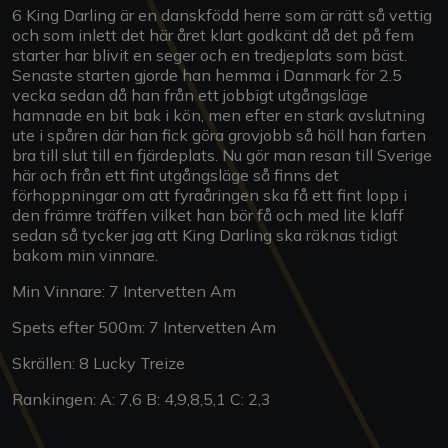
6 King Darling är en danskfödd herre som är rätt så vettig
och som inlett det här året klart godkänt då det på fem
starter har blivit en seger och en tredjeplats som bäst.
Senaste starten gjorde han hemma i Danmark för 2.5
vecka sedan då han från ett jobbigt utgångsläge
hamnade en bit bak i kön, men efter en stark avslutning
ute i spåren där han fick göra grovjobb så höll han farten
bra till slut till en fjärdeplats. Nu gör man resan till Sverige
här och från ett fint utgångsläge så finns det
förhoppningar om att fyraåringen ska få ett fint lopp i
den främre träffen vilket han bör få och med lite klaff
sedan så tycker jag att King Darling ska räknas tidigt
bakom min vinnare.
Min Vinnare: 7 Intervetten Am
Spets efter 500m: 7 Intervetten Am
Skrällen: 8 Lucky Treize
Rankingen: A: 7,6 B: 4,9,8,5,1 C: 2,3