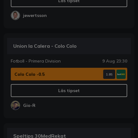
Läs tipset
jewertsson
Union la Calera - Colo Colo
Fotboll - Primera Division
9 Aug 23:30
Colo Colo -0.5
1.85
Läs tipset
Gio-R
Speltips 30MedRekat