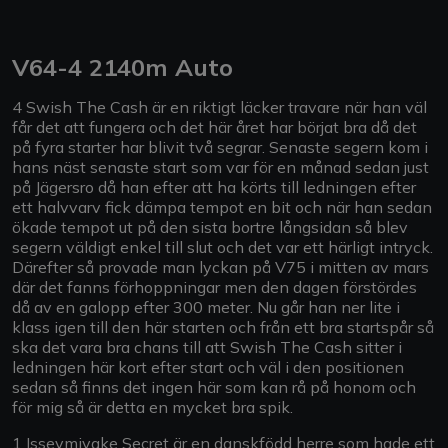
V64-4 2140m Auto
4 Swish The Cash är en riktigt läcker travare när han väl
får det att fungera och det här året har börjat bra då det
på fyra starter har blivit två segrar. Senaste segern kom i
hans näst senaste start som var för en månad sedan just
på Jägersro då han efter att ha körts till ledningen efter
ett halvvarv fick dämpa tempot en bit och när han sedan
ökade tempot ut på den sista bortre långsidan så blev
segern väldigt enkel till slut och det var ett härligt intryck.
Därefter så provade man lyckan på V75 i mitten av mars
där det fanns förhoppningar men den dagen förstördes
då av en galopp efter 300 meter. Nu går han ner lite i
klass igen till den här starten och från ett bra startspår så
ska det vara bra chans till att Swish The Cash sitter i
ledningen här kort efter start och väl i den positionen
sedan så finns det ingen här som kan rå på honom och
för mig så är detta en mycket bra spik.
1 Isseymiyake Secret är en danskfödd herre som hade ett