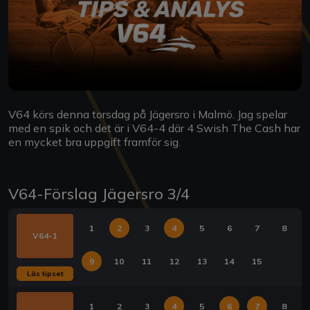
V64 körs denna torsdag på Jägersro i Malmö. Jag spelar
med en spik och det är i V64-4 där 4 Swish The Cash har
en mycket bra uppgift framför sig.
V64-Förslag Jägersro 3/4
1
2
3
4
5
6
7
8
V64-1
9
10
11
12
13
14
15
Läs tipset
1
2
3
4
5
6
7
8