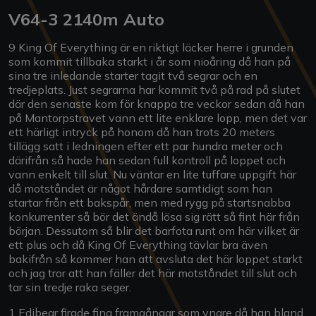
V64-3 2140m Auto
9 King Of Everything är en riktigt läcker herre i grunden
som kommit tillbaka starkt i år som nioåring då han på
sina tre inledande starter tagit två segrar och en
tredjeplats. Just segrarna har kommit två på rad på slutet
där den senaste kom för knappa tre veckor sedan då han
på Mantorpstravet vann ett lite enklare lopp, men det var
ett härligt intryck på honom då han trots 20 meters
tillägg satt i ledningen efter ett par hundra meter och
därifrån så hade han sedan full kontroll på loppet och
vann enkelt till slut. Nu väntar en lite tuffare uppgift här
då motståndet är något hårdare samtidigt som han
startar från ett bakspår, men med rygg på startsnabba
konkurrenter så bör det ändå lösa sig rätt så fint här från
början. Dessutom så blir det barfota runt om här vilket är
ett plus och då King Of Everything tävlar bra även
bakifrån så kommer han att avsluta det här loppet starkt
och jag tror att han fäller det här motståndet till slut och
tar sin tredje raka seger.
1 Edibear firade fina framgångar som yngre då han bland