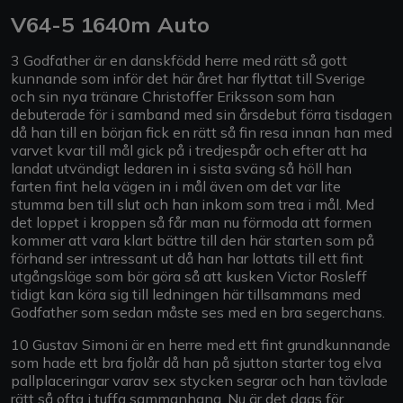
V64-5 1640m Auto
3 Godfather är en danskfödd herre med rätt så gott
kunnande som inför det här året har flyttat till Sverige
och sin nya tränare Christoffer Eriksson som han
debuterade för i samband med sin årsdebut förra tisdagen
då han till en början fick en rätt så fin resa innan han med
varvet kvar till mål gick på i tredjespår och efter att ha
landat utvändigt ledaren in i sista sväng så höll han
farten fint hela vägen in i mål även om det var lite
stumma ben till slut och han inkom som trea i mål. Med
det loppet i kroppen så får man nu förmoda att formen
kommer att vara klart bättre till den här starten som på
förhand ser intressant ut då han har lottats till ett fint
utgångsläge som bör göra så att kusken Victor Rosleff
tidigt kan köra sig till ledningen här tillsammans med
Godfather som sedan måste ses med en bra segerchans.
10 Gustav Simoni är en herre med ett fint grundkunnande
som hade ett bra fjolår då han på sjutton starter tog elva
pallplaceringar varav sex stycken segrar och han tävlade
rätt så ofta i tuffa sammanhang. Nu är det dags för