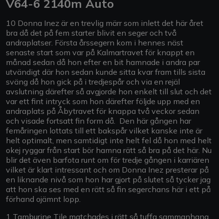
V64-6 2140m Auto
10 Donna Inez är en trevlig märr som inlett det här året
bra då det på fem starter blivit en seger och två
andraplatser. Första årssegern kom i hennes näst
senaste start som var på Kalmartravet för knappt en
månad sedan då hon efter en bit hamnade i andra par
utvändigt där hon sedan kunde sitta kvar fram tills sista
sväng då hon gick på i tredjespår och via en rejäl
avslutning därefter så avgjorde hon enkelt till slut och det
var ett fint intryck som hon därefter följde upp med en
andraplats på Åbytravet för knappa två veckor sedan
och visade fortsatt fin form då. Den här gången har
femåringen lottats till ett bakspår vilket kanske inte är
helt optimalt, men samtidigt inte helt fel då hon med helt
okej ryggar från start bör hamna rätt så bra på det här. Nu
blir det även barfota runt om för tredje gången i karriären
vilket är klart intressant och om Donna Inez presterar på
en liknande nivå som hon har gjort på slutet så tycker jag
att hon ska ses med en rätt så fin segerchans här i ett på
förhand ojämnt lopp.
1 Tamburine Tile matchades i rätt så tuffa sammanhang