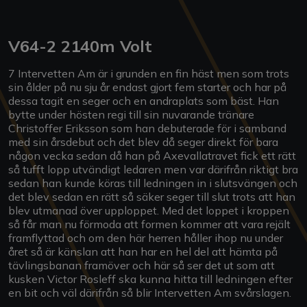
V64-2 2140m Volt
7 Intervetten Am är i grunden en fin häst men som trots
sin ålder på nu sju år endast gjort fem starter och har på
dessa tagit en seger och en andraplats som bäst. Han
bytte under hösten regi till sin nuvarande tränare
Christoffer Eriksson som han debuterade för i samband
med sin årsdebut och det blev då seger direkt för bara
någon vecka sedan då han på Axevallatravet fick ett rätt
så tufft lopp utvändigt ledaren men var därifrån riktigt bra
sedan han kunde köras till ledningen in i slutsvängen och
det blev sedan en rätt så säker seger till slut trots att han
blev utmanad över upploppet. Med det loppet i kroppen
så får man nu förmoda att formen kommer att vara rejält
framflyttad och om den här herren håller ihop nu under
året så är känslan att han har en hel del att hämta på
tävlingsbanan framöver och här så ser det ut som att
kusken Victor Rosleff ska kunna hitta till ledningen efter
en bit och väl därifrån så blir Intervetten Am svårslagen.