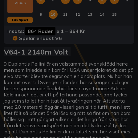
V64-6
9
10
11
12
13
14
15
Läs tipset
Insats:
864 Rader
x
1
=
864 Kr
Spelar endast V6
V64-1 2140m Volt
9 Duplantis Pellini är en välstammad svenskfödd herre
men som inledde sin karriär i USA under fjolåret då det på
elva starter blev tre segrar och en andraplats. Nu har han
kommit över till Sverige inför den här säsongen och gör
här en spännande årsdebut för sin nya tränare Adrian
Kolgjini och det är ett på förhand passande lopp tycker
jag som stallet har hittat åt fyraåringen här. Att starta
med 20 meters tillägg är visserligen alltid tufft, men i ett
litet fält så bör det ändå lösa sig rätt så fint om han bara
håller sig i rätt gångart vilken är det luriga från start här
från det snäva startspåret och om det lyckas så tycker
jag att Duplantis Pellini är den i fältet som har visat mest
och ska ses med en mycket fin segerchans här.