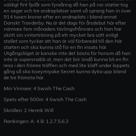
väldigt fint fjolår som fyraåring då han på nio starter tog
en seger och tre andraplatser samt så sprang han in över
914 tusen kronor efter en andraplats i bland annat
Danskt Travderby. Nu är det dags för årsdebut här efter
närmare fem månaders tävlingsfrånvaro och han har
skött sin vinterträning på ett mycket bra sätt enligt
stallet som tycker att han är väl förberedd till den här
starten och ska kunna stå för en fin insats här.
Utgångsläget är kanske inte det bästa för honom då han
inte är supersnabb ut, men det bör ändå kunna bli en fin
resa i den främre träffen och med lite klaff under loppets
gång så ska Isseymiyake Secret kunna dyka upp bland
de tre främsta här.
Min Vinnare: 4 Swish The Cash
Spets efter 500m: 4 Swish The Cash
Skrällen: 2 Henrik Will
Rankingen: A: 4 B: 1,2,7,5,6,3