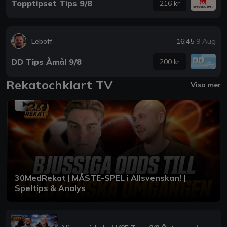
Topptipset Tips 9/8
216 kr
Leboff
16:45
9 Aug
DD Tips Åmål 9/8
200 kr
Rekatochklart TV
Visa mer
30MedRekat | MÅSTE-SPEL i Allsvenskan! |
Speltips & Analys