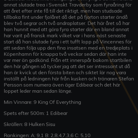
annat slutade trea i Svenskt Travderby som fyraåring för
att året efter inte få till det riktigt, men han studsade
tillbaka fint under fjolåret då det på fjorton starter ändå
blev två segrar och två andraplatser. Det här året så har
han hunnit med att göra fyra starter där en bland annat
har varit på fransk mark vilket var i hans näst senaste
start då han slutade fyra i ett tufft lopp på Vincennes för
att sedan följa upp den fina insatsen med en tredjeplats i
Köpenhamn för knappa två veckor sedan där han inte
var mer än godkänd. Från ett innerspår bakom startbilen
den här gången så tycker jag att det ser intressant ut då
han är kvick ut den första biten och siktet lär nog vara
inställt på ledningen här från kusken och tränaren Stefan
Persson som numera även äger Edibear och det här
loppet leder man sedan länge.
Min Vinnare: 9 King Of Everything
Spets efter 500m: 1 Edibear
Skrällen: 8 Hulken Sisu
Rankingen: A: 9,1 B: 2,8,4,7,3,6 C: 5,10