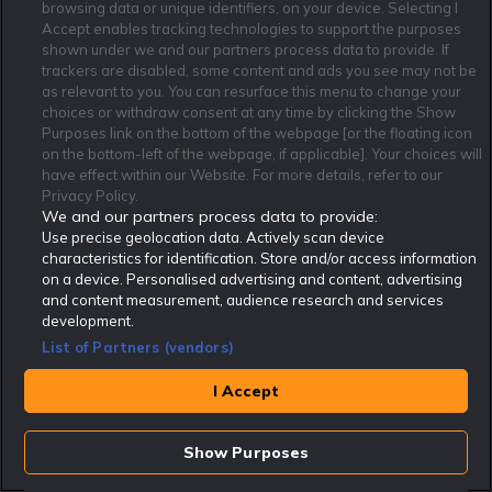
1250kr Gratisspel (ny licens = bonus för
browsing data or unique identifiers, on your device. Selecting I
alla)
Accept enables tracking technologies to support the purposes
25+ Spela ansvarsfullt | Nya kunder | Regler & villkor gäller
shown under we and our partners process data to provide. If
trackers are disabled, some content and ads you see may not be
as relevant to you. You can resurface this menu to change your
Se alla erbjudanden
choices or withdraw consent at any time by clicking the Show
Purposes link on the bottom of the webpage [or the floating icon
on the bottom-left of the webpage, if applicable]. Your choices will
have effect within our Website. For more details, refer to our
Privacy Policy.
We and our partners process data to provide:
Use precise geolocation data. Actively scan device
characteristics for identification. Store and/or access information
on a device. Personalised advertising and content, advertising
and content measurement, audience research and services
Affiliate Modell
Ansvarsfullt Spelande
Cookie Policy
development.
Om Rekatochklart
F.A.Q
Användarvilkor
List of Partners (vendors)
Kontakta oss
Nyhetsarkiv
Integritetspolicy
I Accept
Redaktionen
Tipsarkiv
Sportkalender
Redaktionell policy
Rekatochklart shop
Show Purposes
Rekatochklart.com är Sveriges ledande betting-community. 2017 nominerades
Rekatochklart som en av världens bästa spelinformations-sajter på spelbranschens egen