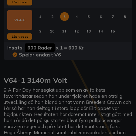
Läs tipset
1
2
3
4
5
6
7
8
V64-6
9
10
11
12
13
14
15
Läs tipset
Insats:
600 Rader
x
1
=
600 Kr
Spelar endast V6
V64-1 3140m Volt
9 A Fair Day har seglat upp som en av folkets
favorithästar sedan han under fjolåret hade en otrolig
utveckling då han bland annat vann Breeders Crown och
i år så har han deltagit i stora lopp där Elitloppet var
höjdpunkten. Resultaten har däremot inte riktigt gått med
han i år då det på sju starter blivit fyra pallplaceringar
varav en seger och på slutet har det varit start i först
Hugo Åbergs Memorial samt Jubileumspokalen där han