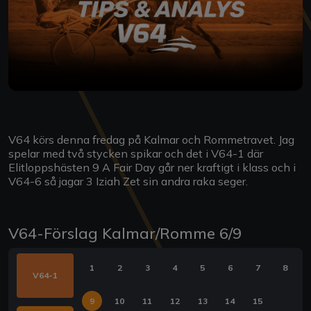
V64 körs denna fredag på Kalmar och Rommetravet. Jag
spelar med två stycken spikar och det i V64-1 där
Elitloppshästen 9 A Fair Day går ner kraftigt i klass och i
V64-6 så jagar 3 Iziah Zet sin andra raka seger.
V64-Förslag Kalmar/Romme 6/9
1
2
3
4
5
6
7
8
V64-1
9
10
11
12
13
14
15