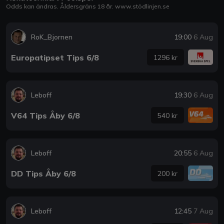
Odds kan ändras. Åldersgräns 18 år.
www.stödlinjen.se
RoK_Bjornen
19:00
6 Aug
Europatipset Tips 6/8
1296 kr
Leboff
19:30
6 Aug
V64 Tips Åby 6/8
540 kr
Leboff
20:55
6 Aug
DD Tips Åby 6/8
200 kr
Leboff
12:45
7 Aug