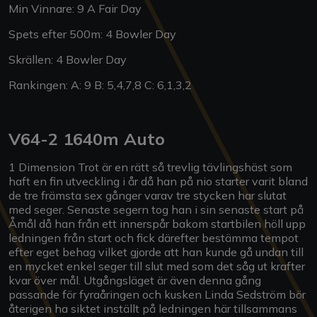
Min Vinnare: 9 A Fair Day
Spets efter 500m: 4 Bowler Day
Skrällen: 4 Bowler Day
Rankingen: A: 9 B: 5,4,7,8 C: 6,1,3,2
V64-2 1640m Auto
1 Dimension Trot är en rätt så trevlig tävlingshäst som
haft en fin utveckling i år då han på nio starter varit bland
de tre främsta sex gånger varav tre stycken har slutat
med seger. Senaste segern tog han i sin senaste start på
Åmål då han från ett innerspår bakom startbilen höll upp
ledningen från start och fick därefter bestämma tempot
efter eget behag vilket gjorde att han kunde gå undan till
en mycket enkel seger till slut med som det såg ut krafter
kvar över mål. Utgångsläget är även denna gång
passande för fyraåringen och kusken Linda Sedström bör
återigen ha siktet inställt på ledningen här tillsammans