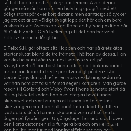
så höll han farten helt okej som femma. Även denna
gången så står han inför en halvlurig uppgift med ett
dåligt startspår över kort distans men samtidigt så tycker
jag att det är ett väldigt svagt lopp det här och om bara
kusken Kevin Oscarsson kan finna en hyfsad position här
åt Caleb Zack L.G. så tycker jag att det han har visat
hittills ska räcka långt här.
5 Felix S.H. gör oftast sitt i loppen och har på årets åtta
starter slutat bland de tre främsta i hälften av dessa. Han
var duktig som tvåa i sin näst senaste start på
Visbytravet då han först hamnade en bit bak invändigt
innan han kom ut i tredje par utvändigt på den sista
bortre långsidan och efter en vass avslutning sedan så
var han nära att ta sin första seger i karriären. Man gjorde
resan till Gotland och Visby även i hans senaste start då
allting blev fel sedan han blev dragen bakåt under
slutvarvet och var tvungen att runda trötta hästar i
slutsvängen men han höll ändå farten klart bra till en
sjätteplats då så formen ska ändå vara rätt så bra för
dagen på fyraåringen. Utgångsläget här är bra och även
den korta distansen ska fungera bra och om Felix S.H.
kan ha lite mer tur med löpningsförloppet den här