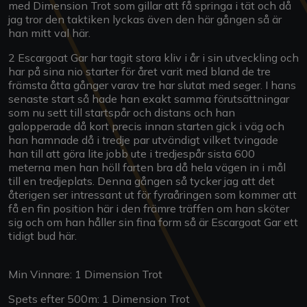
med Dimension Trot som gillar att få springa i tät och då
jag tror den taktiken lyckas även den här gången så är
han mitt val här.
2 Escargoat Gar har tagit stora kliv i år i sin utveckling och
har på sina nio starter för året varit med bland de tre
främsta åtta gånger varav tre har slutat med seger. I hans
senaste start så hade han exakt samma förutsättningar
som nu sett till startspår och distans och han
galopperade då kort precis innan starten gick i väg och
han hamnade då i tredje par utvändigt vilket tvingade
han till att göra lite jobb ute i tredjespår sista 600
meterna men han höll farten bra då hela vägen in i mål
till en tredjeplats. Denna gången så tycker jag att det
återigen ser intressant ut för fyraåringen som kommer att
få en fin position här i den främre träffen om han sköter
sig och om han håller sin fina form så är Escargoat Gar ett
tidigt bud här.
Min Vinnare: 1 Dimension Trot
Spets efter 500m: 1 Dimension Trot