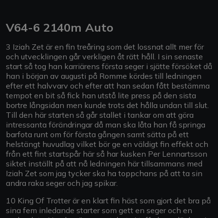
V64-6 2140m Auto
3 Iziah Zet är en fin treåring som det lossnat allt mer för
och utvecklingen går verkligen åt rätt håll. I sin senaste
start så tog han karriärens första seger i sjätte försöket då
han i början av augusti på Romme kördes till ledningen
efter ett halvvarv och efter att han sedan fått bestämma
tempot en bit så fick han utstå lite press på den sista
bortre långsidan men kunde trots det hålla undan till slut.
Till den här starten så går stallet i tankar om att göra
intressanta förändringar då man ska låta han få springa
barfota runt om för första gången samt sätta på ett
helstängt huvudlag vilket bör ge en väldigt fin effekt och
från ett fint startspår här så har kusken Per Lennartsson
siktet inställt på att nå ledningen här tillsammans med
Iziah Zet som jag tycker ska ha toppchans på att ta sin
andra raka seger och jag spikar.
10 King Of Trotter är en klart fin häst som gjort det bra på
sina fem inledande starter som gett en seger och en