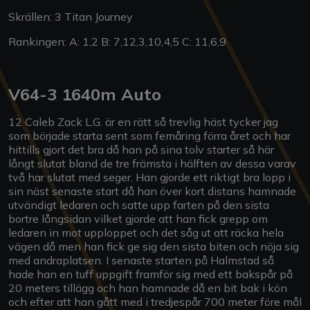
Skrällen: 3 Titan Journey
Rankingen: A: 1,2 B: 7,12,3,10,4,5 C: 11,6,9
V64-3 1640m Auto
12 Caleb Zack L.G. är en rätt så trevlig häst tycker jag
som började starta sent som femåring förra året och har
hittills gjort det bra då han på sina tolv starter så här
långt slutat bland de tre främsta i hälften av dessa varav
två har slutat med seger. Han gjorde ett riktigt bra lopp i
sin näst senaste start då han över kort distans hamnade
utvändigt ledaren och satte upp farten på den sista
bortre långsidan vilket gjorde att han fick grepp om
ledaren in mot upploppet och det såg ut att räcka hela
vägen då men han fick ge sig den sista biten och nöja sig
med andraplatsen. I senaste starten på Halmstad så
hade han en tuff uppgift framför sig med ett bakspår på
20 meters tillägg och han hamnade då en bit bak i kön
och efter att han gått med i tredjespår 700 meter före mål