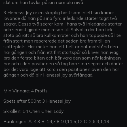
slut om han tävlar på sin normala nivå.
3 Henessi Joy är en skaplig häst som inlett sin karriär
lovande då han på sina fyra inledande starter tagit två
segrar. Dessa två segrar kom i hans två inledande starter
och senast gjorde man resan till Solvalla där han fick
stöta på rätt så bra kullkamrater och han tappade då lite
från start men reparerade det sedan bra fram till en
sjätteplats. Här möter han ett helt annat motstånd den
här gången och från ett fint startspår så kliver han iväg
bra den första biten och bör vara den som når ledningen
här och i den positionen så tog han sina segrar och därför
bör det vara läge att köra i den positionen även den här
gången och då blir Henessi Joy svårfångad.
Min Vinnare: 4 Proffs
Spets efter 500m: 3 Henessi Joy
Skrällen: 14 Cheri Cheri Lady
Rankingen: A: 4,3 B: 14,7,8,10,11,5,12 C: 2,6,9,1,13