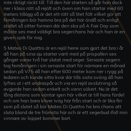
inte riktigt räckt till. Till den här starten så går han dock
ner i klass rätt så rejält och även om han startar med 60
meters tillägg så är det ett rätt så litet fält vilket gör att
femåringen bör hamna bra på det här ändå och enligt
stallet så sitter formen där den ska på A Fair Day som
måste ses med väldigt bra segerchans här och han är en
given spik för mig.
5 Mateo Di Quattro är en rejäl herre som gjort det bra i år
då han på sina sju starter varit med på prispallen sex
gånger varav två har slutat med seger. Senaste segern
tog femåringen i sin senaste start för närmare en månad
sedan på V75 då han efter 600 meter kom ner i rygg på
ledaren och kunde sitta kvar där tills sista sväng då han
lyftes ut i ett andraspår och via en rejäl avslutning så
avgjorde han sedan enkelt och vann säkert. Nu är det
lång distans som väntar igen här vilket är till hans fördel
och om han bara kliver iväg här från start och är lika fin
som på slutet så bör Mateo Di Quattro ha bra chans att
sluta bland de tre främsta här och är ett segerbud ifall min
vinnare av loppet kommer bort.