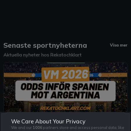
Senaste sportnyheterna
Visa mer
Aktuella nyheter hos Rekatochklart
We Care About Your Privacy
19 Jul - 08:54
Odds inför Spanien mot Argentina i VM
We and our
1006
partners store and access personal data, like