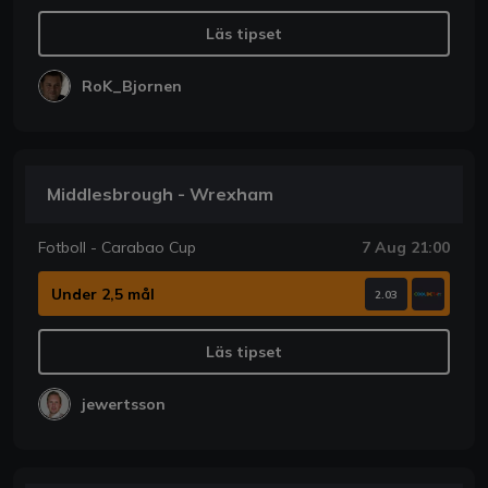
Läs tipset
RoK_Bjornen
Middlesbrough - Wrexham
Fotboll - Carabao Cup
7 Aug 21:00
Under 2,5 mål
2.03
Läs tipset
jewertsson