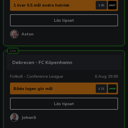
1 över 0,5 mål andra halvlek
1.95
Läs tipset
Aston
Live
Debrecen - FC Köpenhamn
Fotboll - Conference League
6 Aug 19:00
Båda lagen gör mål
1.72
Läs tipset
JohanS