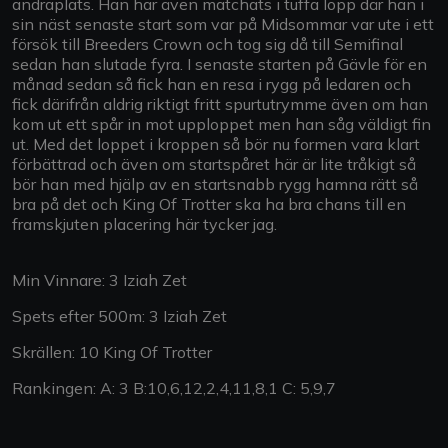
andraplats. Han har även matchats i tuffa lopp där han i
sin näst senaste start som var på Midsommar var ute i ett
försök till Breeders Crown och tog sig då till Semifinal
sedan han slutade fyra. I senaste starten på Gävle för en
månad sedan så fick han en resa i rygg på ledaren och
fick därifrån aldrig riktigt fritt spurtutrymme även om han
kom ut ett spår in mot upploppet men han såg väldigt fin
ut. Med det loppet i kroppen så bör nu formen vara klart
förbättrad och även om startspåret här är lite tråkigt så
bör han med hjälp av en startsnabb rygg hamna rätt så
bra på det och King Of Trotter ska ha bra chans till en
framskjuten placering här tycker jag.
Min Vinnare: 3 Iziah Zet
Spets efter 500m: 3 Iziah Zet
Skrällen: 10 King Of Trotter
Rankingen: A: 3 B:10,6,12,2,4,11,8,1 C: 5,9,7