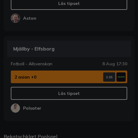
Läs tipset
Aston
Mjällby - Elfsborg
Fotboll - Allsvenskan
8 Aug 17:30
2 asian +0
2.35
Läs tipset
Polsater
Rekatochklart Poolspel