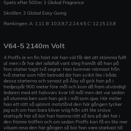
Spets efter 500m: 1 Global Fragrance
Skrällen: 3 Global Easy Going
Rankingen: A: 1,11 B: 10,3,9,7,2,14,4,5 C: 12,15,13,8
V64-5 2140m Volt
4 Proffs är en fin häst när han väl får det att stämma fullt
ut men i år har det iallafall varit steg framåt då han på
fem starter tagit två segrar. Han kommer närmast från
två starter som hårt betrodd där han svikit lite i båda
dessa starterna och senast på Åby så gick han på i
tredjespår 900 meter före mål och kom då fram utvändigt
ledaren med ett halvvarv kvar till mål men det var sedan
på stumma ben som han gick i mål som sjua. Här möter
han ett rätt så ojämnt motstånd den här gången tycker
jag och om han bara kliver iväg från sitt lite snäva
startspår här så bör han hamna rätt så bra på det här i
den främre träffen och om sedan Proffs kan få en lite mer
vilsam resa den här gången så bör han vara starkast till