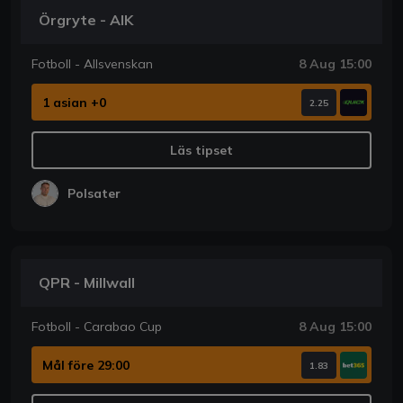
Örgryte - AIK
Fotboll - Allsvenskan
8 Aug 15:00
1 asian +0
2.25
Läs tipset
Polsater
QPR - Millwall
Fotboll - Carabao Cup
8 Aug 15:00
Mål före 29:00
1.83