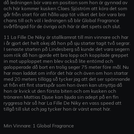
då ledningen bör vara en position som hon är gynnad av
och här kommer kusken Claes Sjöström att köra det som
går från start för att hålla upp tät vilket det bör vara bra
chans till och väl i ledningen så blir Global Fragrance
svårfångad för de övriga och här är det spets och slut.
11 La Fille De Niky är stallkamrat till min vinnare och har
i år gjort det helt okej då hon på sju starter tagit två segrar.
I senaste starten på Lindesberg så kunde det vara segern
som rök då hon gjorde ett bra lopp och kopplade greppet
in mot upploppet men blev också lite entömd och
galopperade då bort en trolig seger 75 meter före mål. Nu
har man laddat om inför det här och även om hon startar
med 20 meters tillägg så tycker jag att det ser spännande
ut från ett fint startspår som hon även kan utnyttja då
hon är kvick ut den första biten och om kusken och
tränaren Mattias Djuse kan bjuda sin adept på en fin
ryggresa här så har La Fille De Niky en vass speed att
tillgå till slut och jag tycker hon är värst emot här.
Min Vinnare: 1 Global Fragrance