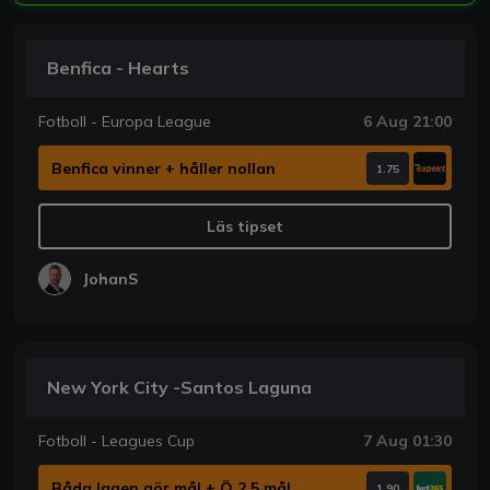
Benfica - Hearts
Fotboll - Europa League
6 Aug 21:00
Benfica vinner + håller nollan
1.75
Läs tipset
JohanS
New York City -Santos Laguna
Fotboll - Leagues Cup
7 Aug 01:30
Båda lagen gör mål + Ö 2.5 mål
1.90