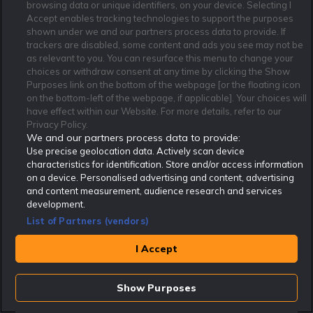
browsing data or unique identifiers, on your device. Selecting I
Accept enables tracking technologies to support the purposes
shown under we and our partners process data to provide. If
18 Jul - 22:30
trackers are disabled, some content and ads you see may not be
Boostade odds till finalen Spanien -
Argentina i Fotbolls-VM!
as relevant to you. You can resurface this menu to change your
choices or withdraw consent at any time by clicking the Show
Purposes link on the bottom of the webpage [or the floating icon
on the bottom-left of the webpage, if applicable]. Your choices will
17 Jul - 16:33
have effect within our Website. For more details, refer to our
Odds inför Frankrike mot England i VM
Privacy Policy.
We and our partners process data to provide:
Use precise geolocation data. Actively scan device
characteristics for identification. Store and/or access information
Bonusar för nya kunder
on a device. Personalised advertising and content, advertising
and content measurement, audience research and services
Åldersgräns 18 år. Regler & villkor gäller.
stödlinjen.se
.
development.
spelpaus.se
. Spela ansvarsfullt.
List of Partners (vendors)
I Accept
100% upp till 500 kr + 64kr i 1x2-tipset
18+ Spela ansvarsfullt | Nya kunder | Regler & villkor gäller
Show Purposes
Upp till 500 kr i Gratisspel