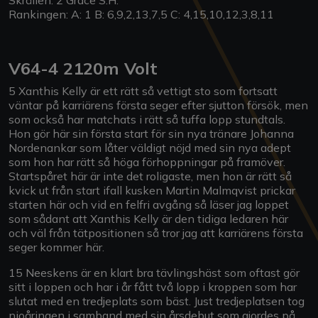
Skrällen: 2 Grace S.H.
Rankingen: A: 1 B: 6,9,2,13,7,5 C: 4,15,10,12,3,8,11
V64-4 2120m Volt
5 Xanthis Kelly är ett rätt så vettigt sto som fortsatt
väntar på karriärens första seger efter sjutton försök, men
som också har matchats i rätt så tuffa lopp stundtals.
Hon gör här sin första start för sin nya tränare Johanna
Nordenankar som låter väldigt nöjd med sin nya adept
som hon har rätt så höga förhoppningar på framöver.
Startspåret här är inte det roligaste, men hon är rätt så
kvick ut från start ifall kusken Martin Malmqvist prickar
starten här och vid en felfri avgång så läser jag loppet
som sådant att Xanthis Kelly är den tidiga ledaren här
och väl från tätpositionen så tror jag att karriärens första
seger kommer här.
15 Neeskens är en klart bra tävlingshäst som oftast gör
sitt i loppen och har i år fått två lopp i kroppen som har
slutat med en tredjeplats som bäst. Just tredjeplatsen tog
nioåringen i samband med sin årsdebut som gjordes på