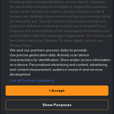
och villkor gäller.
*
browsing data or unique identifiers, on your device. Selecting I
Accept enables tracking technologies to support the purposes
shown under we and our partners process data to provide. If
trackers are disabled, some content and ads you see may not be
as relevant to you. You can resurface this menu to change your
choices or withdraw consent at any time by clicking the Show
Purposes link on the bottom of the webpage [or the floating icon
Affiliate Modell
Ansvarsfullt Spelande
Cookie Policy
on the bottom-left of the webpage, if applicable]. Your choices will
Om Rekatochklart
F.A.Q
Användarvilkor
have effect within our Website. For more details, refer to our
Privacy Policy.
Kontakta oss
Nyhetsarkiv
Integritetspolicy
We and our partners process data to provide:
Redaktionen
Tipsarkiv
Sportkalender
Use precise geolocation data. Actively scan device
characteristics for identification. Store and/or access information
Redaktionell policy
Rekatochklart shop
on a device. Personalised advertising and content, advertising
and content measurement, audience research and services
Rekatochklart.com är Sveriges ledande betting-community. 2017 nominerades
Rekatochklart som en av världens bästa spelinformations-sajter på spelbranschens egen
development.
Oscarsgala EGR Awards.
List of Partners (vendors)
Rekatochklart är oberoende och ej knutet till något specifikt spelbolag. Här hittar du
speltips, unika insättningsbonusar och erbjudanden från de största och mest seriösa
I Accept
spelbolagen. En spelbok, spelskola, information om skador och avstängningar samt vårt
populära klotterplank.
Har du några frågor är du välkommen att
kontakta oss
.
Show Purposes
Copyright © Rekatochklart.com 2008-2026 - Alla rättigheter reserverade.