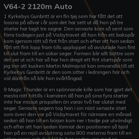
V64-2 2120m Auto
1 Kyrkebys Gunbritt är en fin tjej som har fått det att
lossna på allvar i år som det har sett ut då hon på tre
starter har tagit tre segrar. Den senaste kom så sent som
förra tisdagen just på Visbytravet då hon från ett bakspår
kom igenom rätt så fint från start och efter att hon sedan
fått ett fint lopp fram tills upploppet så avslutade hon fint
till slut fram till en säker seger. Formen blir allt bättre som
det ser ut och här så har hon dragit ett fint startspår som
jag tror att kusken Martin Malmqvist kan omvandla till att
Kyrkebys Gunbritt är den som sitter i ledningen här och
väl därifrån så blir hon svårfångad.
9 Magic Thunder är en spännande kille som har gjort det
mesta rätt hittills i karriären då han på sina fyra starter
inte har missat prispallen än varav två har slutat med
seger. Senaste segern tog han i sin näst senaste start
som även den var på Visbytravet för närmare en månad
sedan då han till en början kom ner i tredje par utvändigt
och efter att han sedan lämnat den positionen så bjöd
han på en rejäl avslutning sista 800 meterna fram till en