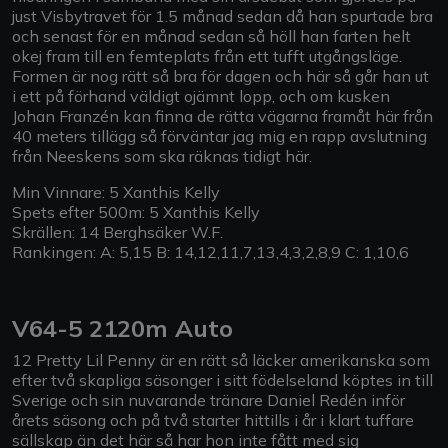
just Visbytravet för 1.5 månad sedan då han spurtade bra
och senast för en månad sedan så höll han farten helt
okej fram till en femteplats från ett tufft utgångsläge.
Formen är nog rätt så bra för dagen och här så går han ut
i ett på förhand väldigt ojämnt lopp, och om kusken
Johan Franzén kan finna de rätta vägarna framåt här från
40 meters tillägg så förväntar jag mig en rapp avslutning
från Neeskens som ska räknas tidigt här.
Min Vinnare: 5 Xanthis Kelly
Spets efter 500m: 5 Xanthis Kelly
Skrällen: 14 Berghsäker W.F.
Rankingen: A: 5,15 B: 14,12,11,7,13,4,3,2,8,9 C: 1,10,6
V64-5 2120m Auto
12 Pretty Lil Penny är en rätt så läcker amerikanska som
efter två skapliga säsonger i sitt födelseland köptes in till
Sverige och sin nuvarande tränare Daniel Redén inför
årets säsong och på två starter hittills i år i klart tuffare
sällskap än det här så har hon inte fått med sig