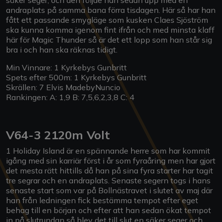
säker seger, och den följde han sedan upp med en
andraplats på samma bana förra tisdagen. Här så har han
fått ett passande smygläge som kusken Claes Sjöström
ska kunna komma igenom fint ifrån och med minsta klaff
här för Magic Thunder så är det ett lopp som han står sig
bra i och han ska räknas tidigt.
Min Vinnare: 1 Kyrkebys Gunbritt
Spets efter 500m: 1 Kyrkebys Gunbritt
Skrällen: 7 Elvis MadebyNuncio
Rankingen: A: 1,9 B: 7,5,6,2,3,8 C: 4
V64-3 2120m Volt
1 Holiday Island är en spännande herre som har kommit
igång med sin karriär först i år som fyraåring men har gjort
det mesta rätt hittills då han på sina fyra starter har tagit
tre segrar och en andraplats. Senaste segern togs i hans
senaste start som var på Bollnästravet i slutet av maj där
han från ledningen fick bestämma tempot efter eget
behag till en början och efter att han sedan ökat tempot
in på slutrundan så blev det till slut en säker seger och