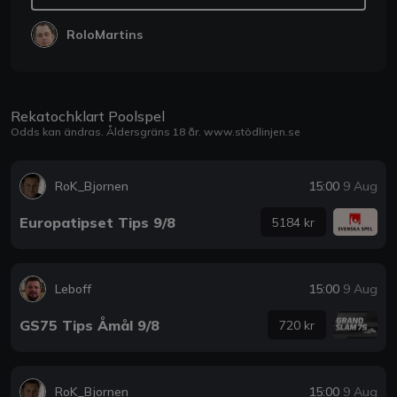
RoloMartins
Rekatochklart Poolspel
Odds kan ändras. Åldersgräns 18 år.
www.stödlinjen.se
RoK_Bjornen
15:00
9 Aug
Europatipset Tips 9/8
5184 kr
Leboff
15:00
9 Aug
GS75 Tips Åmål 9/8
720 kr
RoK_Bjornen
15:00
9 Aug