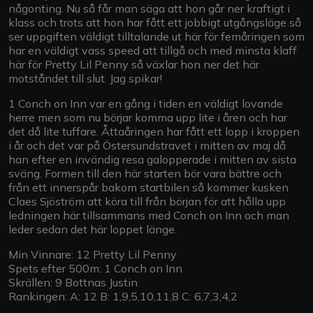
någonting. Nu så får man säga att hon går ner kraftigt i
klass och trots att hon har fått ett jobbigt utgångsläge så
ser uppgiften väldigt tilltalande ut här för femåringen som
har en väldigt vass speed att tillgå och med minsta klaff
här för Pretty Lil Penny så växlar hon ner det här
motståndet till slut. Jag spikar!
1 Conch on Inn var en gång i tiden en väldigt lovande
herre men som nu börjar komma upp lite i åren och har
det då lite tuffare. Åttaåringen har fått ett lopp i kroppen
i år och det var på Östersundstravet i mitten av maj då
han efter en invändig resa galopperade i mitten av sista
sväng. Formen till den här starten bör vara bättre och
från ett innerspår bakom startbilen så kommer kusken
Claes Sjöström att köra till från början för att hålla upp
ledningen här tillsammans med Conch on Inn och man
leder sedan det här loppet länge.
Min Vinnare: 12 Pretty Lil Penny
Spets efter 500m: 1 Conch on Inn
Skrällen: 9 Bottnas Justin
Rankingen: A: 12 B: 1,9,5,10,11,8 C: 6,7,3,4,2