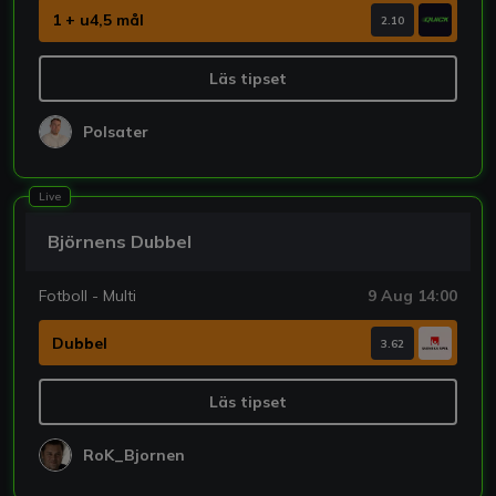
1 + u4,5 mål
2.10
Läs tipset
Polsater
Live
Björnens Dubbel
Fotboll - Multi
9 Aug 14:00
Dubbel
3.62
Läs tipset
RoK_Bjornen