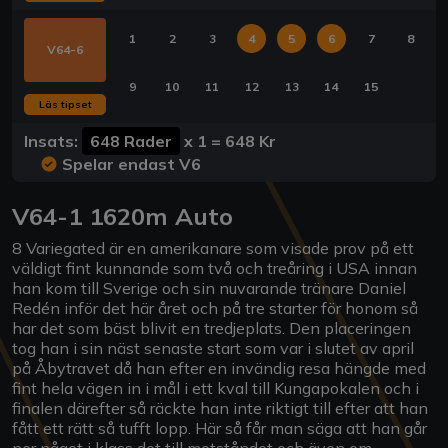
1
2
3
4
5
6
7
8
V64-6
9
10
11
12
13
14
15
Läs tipset
Insats:
648 Rader
x
1
=
648 Kr
Spelar endast V6
V64-1 1620m Auto
8 Variegated är en amerikanare som visade prov på ett
väldigt fint kunnande som två och treåring i USA innan
han kom till Sverige och sin nuvarande tränare Daniel
Redén inför det här året och på tre starter för honom så
har det som bäst blivit en tredjeplats. Den placeringen
tog han i sin näst senaste start som var i slutet av april
på Åbytravet då han efter en invändig resa hängde med
fint hela vägen in i mål i ett kval till Kungapokalen och i
finalen därefter så räckte han inte riktigt till efter att han
fått ett rätt så tufft lopp. Här så får man säga att han går