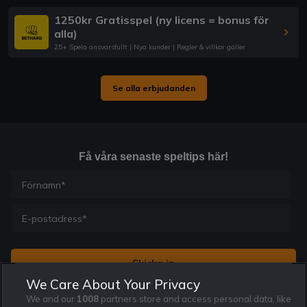
1250kr Gratisspel (ny licens = bonus för
alla)
25+ Spela ansvarsfullt | Nya kunder | Regler & villkor gäller
Se alla erbjudanden
Få våra senaste speltips här!
We Care About Your Privacy
We and our
Jag vill få nyhetsbrev från Rekatochklart och jag är 18+. Regler
1008
partners store and access personal data, like