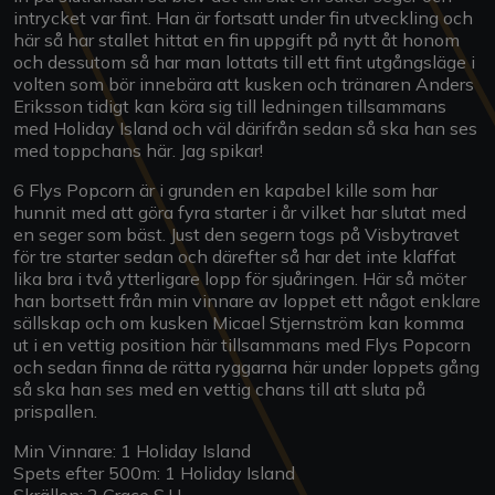
intrycket var fint. Han är fortsatt under fin utveckling och
här så har stallet hittat en fin uppgift på nytt åt honom
och dessutom så har man lottats till ett fint utgångsläge i
volten som bör innebära att kusken och tränaren Anders
Eriksson tidigt kan köra sig till ledningen tillsammans
med Holiday Island och väl därifrån sedan så ska han ses
med toppchans här. Jag spikar!
6 Flys Popcorn är i grunden en kapabel kille som har
hunnit med att göra fyra starter i år vilket har slutat med
en seger som bäst. Just den segern togs på Visbytravet
för tre starter sedan och därefter så har det inte klaffat
lika bra i två ytterligare lopp för sjuåringen. Här så möter
han bortsett från min vinnare av loppet ett något enklare
sällskap och om kusken Micael Stjernström kan komma
ut i en vettig position här tillsammans med Flys Popcorn
och sedan finna de rätta ryggarna här under loppets gång
så ska han ses med en vettig chans till att sluta på
prispallen.
Min Vinnare: 1 Holiday Island
Spets efter 500m: 1 Holiday Island