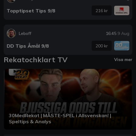
Topptipset Tips 9/8
216 kr
Leboff
16:45
9 Aug
DD Tips Åmål 9/8
200 kr
Rekatochklart TV
Visa mer
30MedRekat | MÅSTE-SPEL i Allsvenskan! |
Speltips & Analys