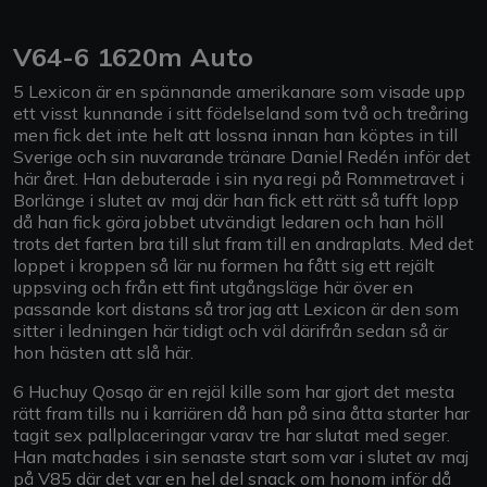
V64-6 1620m Auto
5 Lexicon är en spännande amerikanare som visade upp
ett visst kunnande i sitt födelseland som två och treåring
men fick det inte helt att lossna innan han köptes in till
Sverige och sin nuvarande tränare Daniel Redén inför det
här året. Han debuterade i sin nya regi på Rommetravet i
Borlänge i slutet av maj där han fick ett rätt så tufft lopp
då han fick göra jobbet utvändigt ledaren och han höll
trots det farten bra till slut fram till en andraplats. Med det
loppet i kroppen så lär nu formen ha fått sig ett rejält
uppsving och från ett fint utgångsläge här över en
passande kort distans så tror jag att Lexicon är den som
sitter i ledningen här tidigt och väl därifrån sedan så är
hon hästen att slå här.
6 Huchuy Qosqo är en rejäl kille som har gjort det mesta
rätt fram tills nu i karriären då han på sina åtta starter har
tagit sex pallplaceringar varav tre har slutat med seger.
Han matchades i sin senaste start som var i slutet av maj
på V85 där det var en hel del snack om honom inför då