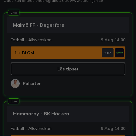
Odds kan ändras. Åldersgräns 18 år.
www.stödlinjen.se
Live
Malmö FF - Degerfors
Fotboll - Allsvenskan
9 Aug 14:00
1 + BLGM
2.87
Läs tipset
Polsater
Live
Hammarby - BK Häcken
Fotboll - Allsvenskan
9 Aug 14:00