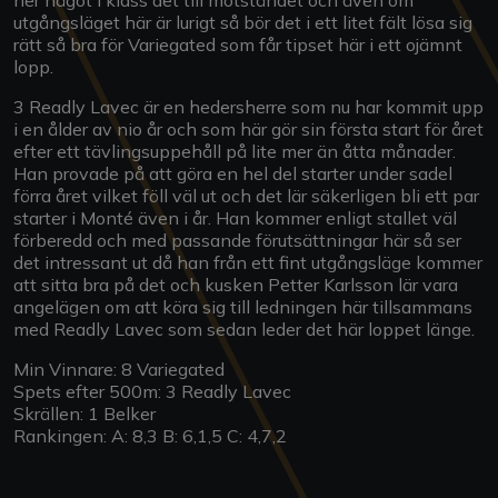
ner något i klass det till motståndet och även om
utgångsläget här är lurigt så bör det i ett litet fält lösa sig
rätt så bra för Variegated som får tipset här i ett ojämnt
lopp.
3 Readly Lavec är en hedersherre som nu har kommit upp
i en ålder av nio år och som här gör sin första start för året
efter ett tävlingsuppehåll på lite mer än åtta månader.
Han provade på att göra en hel del starter under sadel
förra året vilket föll väl ut och det lär säkerligen bli ett par
starter i Monté även i år. Han kommer enligt stallet väl
förberedd och med passande förutsättningar här så ser
det intressant ut då han från ett fint utgångsläge kommer
att sitta bra på det och kusken Petter Karlsson lär vara
angelägen om att köra sig till ledningen här tillsammans
med Readly Lavec som sedan leder det här loppet länge.
Min Vinnare: 8 Variegated
Spets efter 500m: 3 Readly Lavec
Skrällen: 1 Belker
Rankingen: A: 8,3 B: 6,1,5 C: 4,7,2