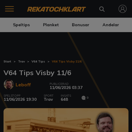
Speltips
Planket
Bonusar
Andelar
Start
Trav
V64 Tips
V64 Tips Visby 11/6
V64 Tips Visby 11/6
Leboff
PUBLICERAD
11/06/2026 03:37
SPELSTOPP
SPORT
INSATS
0
11/06/2026 19:30
Trav
648