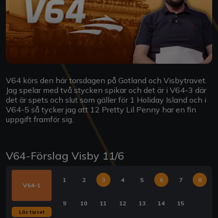
V64 körs den här torsdagen på Gotland och Visbytravet.
Jag spelar med två stycken spikar och det är i V64-3 där
det är spets och slut som gäller för 1 Holiday Island och i
V64-5 så tycker jag att 12 Pretty Lil Penny har en fin
uppgift framför sig.
V64-Förslag Visby 11/6
1
2
3
4
5
6
7
8
V64-1
9
10
11
12
13
14
15
Läs tipset