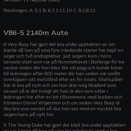
Rankingen: A: 5,1 B: 6,7,3,11,10 C: 9,2,8,12
V86-5 2140m Auto
6 Very Busy har gjort det bra under upptakten av sin
karriär då han på sina fyra inledande starter har tagit en
seger och två andraplatser. Just segern kom i hans
senaste start som var på Rommetravet i Borlänge för tre
veckor sedan där han blev lite väl pigg och kunde köras
till ledningen efter 600 meter där han sedan var smått
överlägsen sitt motstånd efter en fin insats. Startspåret
här är bra på nytt och om han drar iväg likadant som
senast så är det troligt att han är den som sitter i
ledningen här efter en bit tillsammans med kusken och
tränaren Daniel Wäjersten och om sedan Very Busy är
lika bra som senast så ska han ses med en mycket bra
segerchans på nytt här.
5 The Young Duke har gjort det klart bra under upptakten
av sin karriär då han på sina tre inledande starter har