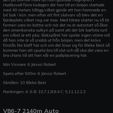
Hudiksvall förra tisdagen där han till en början startade
med 40 meters tillägg vilket gjorde att han hamnade en
bit bak i kön, men efter ett fint slutvarv så blev det en
fjärdeplats vilket nog var max. Med tätare starter nu så lär
formen vara än bättre och när det nu är autostart så åker
den amerikanska sulkyn på samt att det blir barfota runt
om vilket är ett plus. Bakspåret här spelar ingen större roll
då han inte är så snabb ut från början, men det krävs
förstås lite klaff här och om det löser sig för Bleke Best så
kommer han att spurta bra till slut och då ska det vara en
bra chans till att han når en pallplacering här.
Min Vinnare: 6 Järvsö Robert
Spets efter 500m: 6 Järvsö Robert
Skrällen: 10 Bleke Best
Rankingen: A: 6 B: 10,7,1,8,9,4 C: 5,11,12,2,3
V86-7 2140m Auto