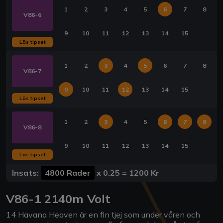
1
2
3
4
5
6
7
8
V86-6
9
10
11
12
13
14
15
Läs tipset
1
2
3
4
5
6
7
8
V86-7
9
10
11
12
13
14
15
Läs tipset
1
2
3
4
5
6
7
8
V86-8
9
10
11
12
13
14
15
Läs tipset
Insats:
4800 Rader
x
0.25
=
1200 Kr
V86-1 2140m Volt
14 Havana Heaven är en fin tjej som under våren och