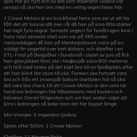
själv här på nytt och så bra som Imperator Godiva var
senast så ska han ses med en vettig segerchans här.
1 Crowe Motion är en kvickfotad herre som ser ut att ha
fått det att lossna allt mer i år då han på sina åtta starter
har tagit fyra segrar. Senaste segern för femåringen kom i
hans näst senaste start som var på V85 under
nationaldagen då han på Mantorpstravet vann på en
väldigt fin segertid över kort distans, och därefter i en
STL-Final på Bergsåker i Sundsvall i slutet av juni så fick
han göra jobbet först ute i tredjespår sista 800 meterna
och höll med tanke på det klart bra till en fjärdeplats efter
att han blivit lite stum till slut. Formen ska fortsatt vara
bra och från ett innerspår bakom startbilen här så ska
det vara bra chans till att Crowe Motion är den som tar
hand om ledningen här tillsammans med kusken och
tränaren Daniel Wäjersten och om han sedan väljer att
köra i ledningen så leder man det här loppet länge.
Min Vinnare: 5 Imperator Godiva
Spets efter 500m: 1 Crowe Motion
Skrällen: 11 Neymar Boko