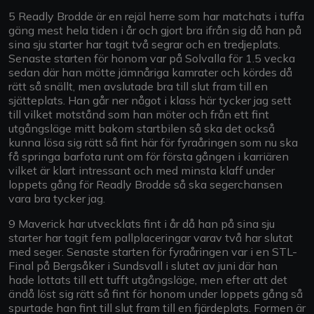
5 Readly Brodde är en rejäl herre som har matchats i tuffa
gäng mest hela tiden i år och gjort bra ifrån sig då han på
sina sju starter har tagit två segrar och en tredjeplats.
Senaste starten för honom var på Solvalla för 1.5 vecka
sedan där han mötte jämnåriga kamrater och kördes då
rätt så snällt, men avslutade bra till slut fram till en
sjätteplats. Han går ner något i klass här tycker jag sett
till vilket motstånd som han möter och från ett fint
utgångsläge mitt bakom startbilen så ska det också
kunna lösa sig rätt så fint här för fyraåringen som nu ska
få springa barfota runt om för första gången i karriären
vilket är klart intressant och med minsta klaff under
loppets gång för Readly Brodde så ska segerchansen
vara bra tycker jag.
9 Maverick har utvecklats fint i år då han på sina sju
starter har tagit fem pallplaceringar varav två har slutat
med seger. Senaste starten för fyraåringen var i en STL-
Final på Bergsåker i Sundsvall i slutet av juni där han
hade lottats till ett tufft utgångsläge, men efter att det
ändå löst sig rätt så fint för honom under loppets gång så
spurtade han fint till slut fram till en fjärdeplats. Formen är