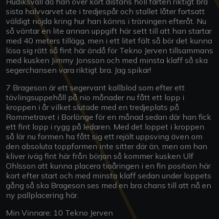
Hudiksvall då han över kort distans höll farten riktigt bra
sista halvvarvet ute i tredjespår och stallet låter fortsatt
väldigt nöjda kring hur han känns i träningen efteråt. Nu
så väntar en lite annan uppgift här sett till att han startar
med 40 meters tillägg, men i ett litet fält så bör det kunna
lösa sig rätt så fint här ändå för Tekno Jerven tillsammans
med kusken Jimmy Jonsson och med minsta klaff så ska
segerchansen vara riktigt bra. Jag spikar!
7 Brageson är ett segervant kallblod som efter ett
tävlingsuppehåll på nio månader nu fått ett lopp i
kroppen i år vilket slutade med en tredjeplats på
Rommetravet i Borlänge för en månad sedan där han fick
ett fint lopp i rygg på ledaren. Med det loppet i kroppen
så lär nu formen ha fått sig ett rejält uppsving även om
den absoluta toppformen inte sitter där än, men om han
kliver iväg fint här från början så kommer kusken Ulf
Ohlsson att kunna placera tioåringen i en fin position här
kort efter start och med minsta klaff sedan under loppets
gång så ska Brageson ses med en bra chans till att nå en
ny pallplacering här.
Min Vinnare: 10 Tekno Jerven