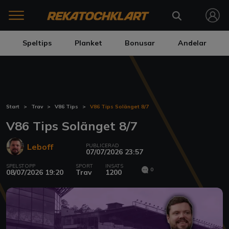
Speltips
Planket
Bonusar
Andelar
Start
Trav
V86 Tips
V86 Tips Solänget 8/7
V86 Tips Solänget 8/7
Leboff
PUBLICERAD
07/07/2026 23:57
SPELSTOPP
SPORT
INSATS
0
08/07/2026 19:20
Trav
1200