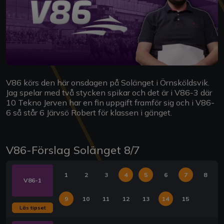
V86 körs den här onsdagen på Solänget i Örnsköldsvik.
Jag spelar med två stycken spikar och det är i V86-3 där
10 Tekno Jerven har en fin uppgift framför sig och i V86-
6 så står 6 Järvsö Robert för klassen i gänget.
V86-Förslag Solänget 8/7
1
2
3
4
5
6
7
8
V86-1
9
10
11
12
13
14
15
Läs tipset