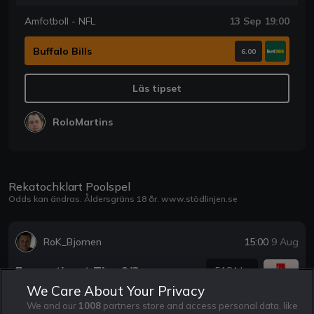
Amfotboll - NFL
13 Sep 19:00
Buffalo Bills
6.00
Läs tipset
RoloMartins
Rekatochklart Poolspel
Odds kan ändras. Åldersgräns 18 år.
www.stödlinjen.se
RoK_Bjornen
15:00
9 Aug
Europatipset Tips 9/8
5184 kr
We Care About Your Privacy
We and our
1008
partners store and access personal data, like