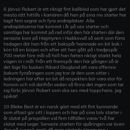
6 Järvsö Robert är ett riktigt fint kallblod som har gjort det
mesta rätt hittills i karriären då han på sina nio starter har
tagit fem segrar och fyra andraplatser. Alla
andraplatserna har kommit i år på sex starter och
samtliga har kommit på rad inför den här starten där den
senaste kom på Hagmyren i Hudiksvall så sent som förra
tisdagen där han från ett bakspår hamnade en bit bak i
kön till en början och efter att han gått på i tredjespår
700 meter före mål så höll han farten riktigt starkt hela
vägen in i mål. Från ett framspår den här gången så är
det läge för kusken Rikard Skoglund att vara offensiv
bakom fyraåringen som jag tror är den som sitter i
ledningen här efter en bit då respekten bör vara stor för
honom och väl därifrån sedan så finns det ingen som tar
sig förbi Järvsö Robert som ska ses med toppchans. Jag
spikar!
10 Bleke Best är en norsk gäst med ett fint kunnande
som oftast gör sitt i loppen och har på sina tolv starter i
år slutat på prispallen vid fem tillfällen varav två har
slutat med seger. Senaste starten för sjuåringen var även
den på svensk mark då man gästade Hagmyren i