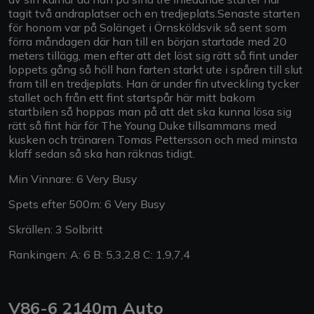
tagit två andraplatser och en tredjeplats.Senaste starten
för honom var på Solänget i Örnsköldsvik så sent som
förra måndagen där han till en början startade med 20
meters tillägg, men efter att det löst sig rätt så fint under
loppets gång så höll han farten starkt ute i spåren till slut
fram till en tredjeplats. Han är under fin utveckling tycker
stallet och från ett fint startspår här mitt bakom
startbilen så hoppas man på att det ska kunna lösa sig
rätt så fint här för The Young Duke tillsammans med
kusken och tränaren Tomas Pettersson och med minsta
klaff sedan så ska han räknas tidigt.
Min Vinnare: 6 Very Busy
Spets efter 500m: 6 Very Busy
Skrällen: 3 Solbritt
Rankingen: A: 6 B: 5,3,2,8 C: 1,9,7,4
V86-6 2140m Auto