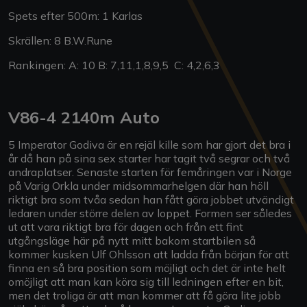
Spets efter 500m: 1 Karlas
Skrällen: 8 B.W.Rune
Rankingen: A: 10 B: 7,11,1,8,9,5 C: 4,2,6,3
V86-4 2140m Auto
5 Imperator Godiva är en rejäl kille som har gjort det bra i
år då han på sina sex starter har tagit två segrar och två
andraplatser. Senaste starten för femåringen var i Norge
på Varig Orkla under midsommarhelgen där han höll
riktigt bra som tvåa sedan han fått göra jobbet utvändigt
ledaren under större delen av loppet. Formen ser således
ut att vara riktigt bra för dagen och från ett fint
utgångsläge här på nytt mitt bakom startbilen så
kommer kusken Ulf Ohlsson att ladda från början för att
finna en så bra position som möjligt och det är inte helt
omöjligt att man kan köra sig till ledningen efter en bit,
men det troliga är att man kommer att få göra lite jobb