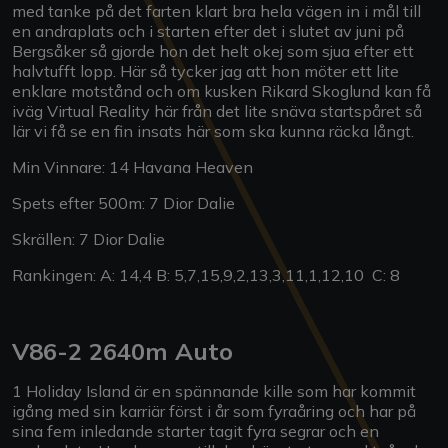
med tanke på det farten klart bra hela vägen in i mål till
en andraplats och i starten efter det i slutet av juni på
Bergsåker så gjorde hon det helt okej som sjua efter ett
halvtufft lopp. Här så tycker jag att hon möter ett lite
enklare motstånd och om kusken Rikard Skoglund kan få
iväg Virtual Reality här från det lite snäva startspåret så
lär vi få se en fin insats här som ska kunna räcka långt.
Min Vinnare: 14 Havana Heaven
Spets efter 500m: 7 Dior Dalie
Skrällen: 7 Dior Dalie
Rankingen: A: 14,4 B: 5,7,15,9,2,13,3,11,1,12,10 C: 8
V86-2 2640m Auto
1 Holiday Island är en spännande kille som har kommit
igång med sin karriär först i år som fyraåring och har på
sina fem inledande starter tagit fyra segrar och en