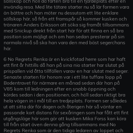
sällskap och höll då farten bra till en fjärdeplats efter en
invändig resa. Med lite tätare starter nu så lär formen vara
än bättre och han möter nu dessutom ett lite enklare
sällskap här, så från ett framspår så kommer kusken och
tränaren Anders Eriksson att söka sig framåt tillsammans
med Snickup direkt från start här för att finna en så bra
position som möjligt och om han sedan presterar på sin
normala nivå så ska han vara den med bäst segerchans
här.
6 No Regrets Renka är en kvickfotad herre som har haft
ett fint år hittills då han på sina nio starter har slutat på
prispallen vid åtta tillfällen varav en har slutat med seger.
Senaste starten för honom var i ett lite tuffare lopp på
Bodentravet för närmare en månad sedan där han på
V85 kom till ledningen efter en snabb öppning och
kördes sedan i den positionen, och höll sedan riktigt bra
hela vägen in i mål till en tredjeplats. Formen ser således
ut att sitta där för dagen och återigen här så väntar en
passande kort distans för sexåringen som har fått ett fint
utgångsläge här som gör att kusken Mika Forss kan köra
till från start även denna gång tillsammans med No
Regrets Renka som är den tidiga ledaren av loppet och