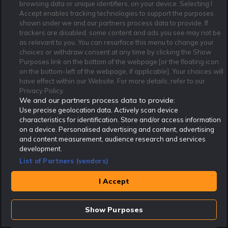
browsing data or unique identifiers, on your device. Selecting I
RoK_Bjornen
15:00
9 Aug
Accept enables tracking technologies to support the purposes
shown under we and our partners process data to provide. If
Topptipset Tips 9/8
216 kr
trackers are disabled, some content and ads you see may not be
as relevant to you. You can resurface this menu to change your
Rekatochklart TV
Visa mer
choices or withdraw consent at any time by clicking the Show
Purposes link on the bottom of the webpage [or the floating icon
on the bottom-left of the webpage, if applicable]. Your choices will
have effect within our Website. For more details, refer to our
Privacy Policy.
We and our partners process data to provide:
Use precise geolocation data. Actively scan device
characteristics for identification. Store and/or access information
on a device. Personalised advertising and content, advertising
and content measurement, audience research and services
30MedRekat | MÅSTE-SPEL i Allsvenskan! |
development.
Speltips & Analys
List of Partners (vendors)
I Accept
Vinnarcirkeln | V85 Trav 8/8 Östersund
Show Purposes