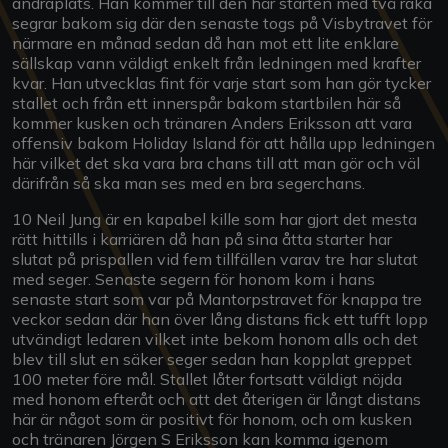
andraplats. Han kommer till den här starten med två raka
segrar bakom sig där den senaste togs på Visbytravet för
närmare en månad sedan då han mot ett lite enklare
sällskap vann väldigt enkelt från ledningen med krafter
kvar. Han utvecklas fint för varje start som han gör tycker
stallet och från ett innerspår bakom startbilen här så
kommer kusken och tränaren Anders Eriksson att vara
offensiv bakom Holiday Island för att hålla upp ledningen
här vilket det ska vara bra chans till att man gör och väl
därifrån så ska man ses med en bra segerchans.
10 Neil Jung är en kapabel kille som har gjort det mesta
rätt hittills i karriären då han på sina åtta starter har
slutat på prispallen vid fem tillfällen varav tre har slutat
med seger. Senaste segern för honom kom i hans
senaste start som var på Mantorpstravet för knappa tre
veckor sedan där han över lång distans fick ett tufft lopp
utvändigt ledaren vilket inte bekom honom alls och det
blev till slut en säker seger sedan han kopplat greppet
100 meter före mål. Stallet låter fortsatt väldigt nöjda
med honom efteråt och att det återigen är långt distans
här är något som är positivt för honom, och om kusken
och tränaren Jörgen S Eriksson kan komma igenom