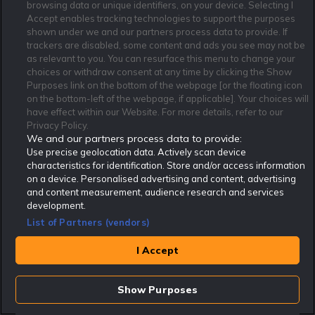
browsing data or unique identifiers, on your device. Selecting I
Accept enables tracking technologies to support the purposes
shown under we and our partners process data to provide. If
trackers are disabled, some content and ads you see may not be
Vinnarcirkeln | V85 Trav 8/8 Östersund
as relevant to you. You can resurface this menu to change your
choices or withdraw consent at any time by clicking the Show
Purposes link on the bottom of the webpage [or the floating icon
on the bottom-left of the webpage, if applicable]. Your choices will
have effect within our Website. For more details, refer to our
Privacy Policy.
We and our partners process data to provide:
Use precise geolocation data. Actively scan device
characteristics for identification. Store and/or access information
on a device. Personalised advertising and content, advertising
and content measurement, audience research and services
development.
List of Partners (vendors)
I Accept
Show Purposes
Senaste sportnyheterna
Visa mer