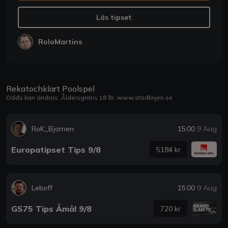
Läs tipset
RoloMartins
Rekatochklart Poolspel
Odds kan ändras. Åldersgräns 18 år.
www.stödlinjen.se
RoK_Bjornen
15:00
9 Aug
Europatipset Tips 9/8
5184 kr
Leboff
15:00
9 Aug
GS75 Tips Åmål 9/8
720 kr