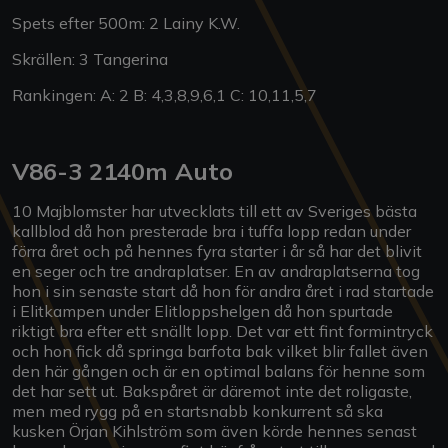
Spets efter 500m: 2 Lainy K.W.
Skrällen: 3 Tangerina
Rankingen: A: 2 B: 4,3,8,9,6,1 C: 10,11,5,7
V86-3 2140m Auto
10 Majblomster har utvecklats till ett av Sveriges bästa
kallblod då hon presterade bra i tuffa lopp redan under
förra året och på hennes fyra starter i år så har det blivit
en seger och tre andraplatser. En av andraplatserna tog
hon i sin senaste start då hon för andra året i rad startade
i Elitkampen under Elitloppshelgen då hon spurtade
riktigt bra efter ett snällt lopp. Det var ett fint formintryck
och hon fick då springa barfota bak vilket blir fallet även
den här gången och är en optimal balans för henne som
det har sett ut. Bakspåret är däremot inte det roligaste,
men med rygg på en startsnabb konkurrent så ska
kusken Örjan Kihlström som även körde hennes senast