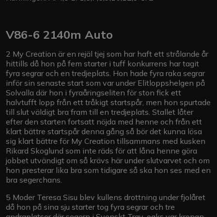
V86-6 2140m Auto
2 My Creation är en rejäl tjej som har haft ett strålande år
hittills då hon på fem starter i tuff konkurrens har tagit
fyra segrar och en tredjeplats. Hon hade fyra raka segrar
inför sin senaste start som var under Elitloppshelgen på
Solvalla där hon i fyraåringseliten för ston fick ett
halvtufft lopp från ett tråkigt startspår, men hon spurtade
till slut väldigt bra fram till en tredjeplats. Stallet låter
efter den starten fortsatt nöjda med henne och från ett
klart bättre startspår denna gång så bör det kunna lösa
sig klart bättre för My Creation tillsammans med kusken
Rikard Skoglund som inte räds för att låna henne göra
jobbet utvändigt om så krävs här under slutvarvet och om
hon presterar lika bra som tidigare så ska hon ses med en
bra segerchans.
5 Moder Teresa Sisu blev kullens drottning under fjolåret
då hon på sina sju starter tog fyra segrar och tre
andraplatser där segern i Svenskt Trav-oaks var kronan