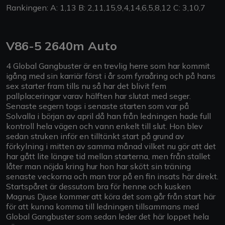
Rankingen: A: 1,13 B: 2,11,15,9,4,14,6,5,8,12 C: 3,10,7
V86-5 2640m Auto
4 Global Gangbuster är en trevlig herre som har kommit
igång med sin karriär först i år som fyraåring och på hans
sex starter fram tills nu så har det blivit fem
pallplaceringar varav hälften har slutat med seger.
Senaste segern togs i senaste starten som var på
Solvalla i början av april då han från ledningen hade full
kontroll hela vägen och vann enkelt till slut. Hon blev
sedan struken inför en tilltänkt start på grund av
förkylning i mitten av samma månad vilket nu gör att det
har gått lite längre tid mellan starterna, men från stallet
låter man nöjda kring hur hon har skött sin träning
senaste veckorna och man tror på en fin insats här direkt.
Startspåret är dessutom bra för henne och kusken
Magnus Djuse kommer att köra det som går från start här
för att kunna komma till ledningen tillsammans med
Global Gangbuster som sedan leder det här loppet hela