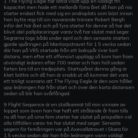
1 The Flying Eagle har alltid visat upp en väldigt fin
kapacitet men hade ett mellanår förra året då han på nio
starter endast fick med sig en andraplats som bäst innan
han bytte regi till sin nuvarande tränare Robert Bergh
inför det här året och på fyra starter för denne så har det
blivit idel pallplaceringar varav två har slutat med seger.
Segrarna togs båda under april och den senaste starten
gjorde sjuåringen på Mantorpstravet för 1.5 vecka sedan
där han på V85 startade från ett bakspår över kort
distans, men efter ett offensivt upplägg så kom han fram
utvändigt ledaren efter 700 meter och han höll sedan
farten bra till en tredjeplats. Startspåret denna gång är
klart bättre och då han är snabb ut så kommer det vara
ett troligt scenario att The Flying Eagle är den som håller
upp ledningen här från start och över den korta distansen
sedan så blir han svårfångad.
9 Flight Sequence är en stallkamrat till min vinnare av
loppet som även han har haft ett strålande år fram tills
nu då han på sina fem starter har slutat på prispallen vid
alla tillfällen varav tre har slutat med seger. Senaste
segern för femåringen var på Axevallatravet i Skara för
1.5 vecka sedan där han från ledningen vann väldigt