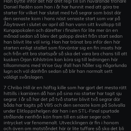
Han bytte inför det här året regi till sin nuvarande tränare
Daniel Redèn som han i år har hunnit med att göra tre
starter för vilket har slutat med två segrar som bäst där
den senaste kom i hans näst senaste start som var på
Åbytravet i slutet av april då han vann sitt kvallopp till
Kungapokalen och därefter i finalen för lite mer än en
månad sedan så blev det galopp direkt från start sedan
han blivit lite väl ivrig. Han har tränat bra inför den här
starten enligt stallet som förväntar sig en fin insats här
och från ett bra startspår så ska det vara bra chans till att
kusken Örjan Kihlström kan köra sig till ledningen här
tillsammans med Wise Guy ifall han håller sig någorlunda
lugn och väl därifrån sedan så blir han normalt sett
väldigt svårslagen.
7 Chribo Hill är en häftig kille som har gjort det mesta rätt
hittills i karriären då han på sina nio starter har tagit sju
segrar. I år så har det på två starter blivit två segrar där
båda har tagits på V85 och den senaste kom på Solvalla
under Elitloppshelgen där han i en STL-Final spurtade
strålande nerifrån kön fram till en säker seger och
intrycket var fenomenalt. Utvecklingen är fin i honom
och även om motståndet här är lite tuffare så ska det bli