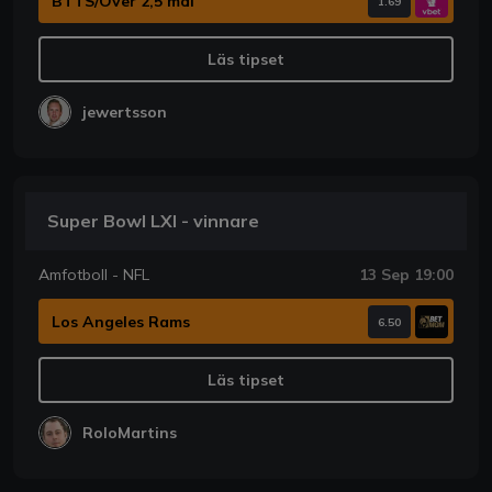
BTTS/Över 2,5 mål
1.69
Läs tipset
jewertsson
Super Bowl LXI - vinnare
Amfotboll - NFL
13 Sep 19:00
Los Angeles Rams
6.50
Läs tipset
RoloMartins