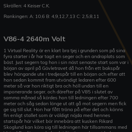
Skrällen: 4 Keiser C.K.
Rankingen: A: 10,6 B: 4,9,12,7,13 C: 2,5,8,11
V86-4 2640m Volt
1 Virtual Reality är en klart bra tjej i grunden som på sina
fyra starter i år har tagit en seger och en andraplats som
bäst. Just segern tog hon i sin näst senaste start som var i
början av april på Gävletravet då hon från ett bakspår
blev hängande ute i tredjespår till en början och efter att
hon sedan kommit fram utvändigt ledaren efter 600
meter så var hon riktigt bra och höll undan till en
imponerande seger, och därefter på V85 i slutet av
samma månad så kördes hon till ledningen efter 700
meter och såg sedan länge ut att gå mot segern men fick
ge sig till slut. Hon har fått träna på efter det och känns
fin enligt stallet som är väldigt nöjda med hennes
startspår här vilket bör innebära att kusken Rikard
Skoglund kan köra sig till ledningen här tillsammans med