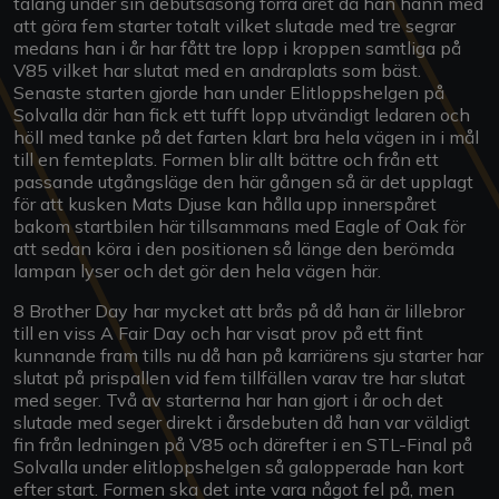
talang under sin debutsäsong förra året då han hann med
att göra fem starter totalt vilket slutade med tre segrar
medans han i år har fått tre lopp i kroppen samtliga på
V85 vilket har slutat med en andraplats som bäst.
Senaste starten gjorde han under Elitloppshelgen på
Solvalla där han fick ett tufft lopp utvändigt ledaren och
höll med tanke på det farten klart bra hela vägen in i mål
till en femteplats. Formen blir allt bättre och från ett
passande utgångsläge den här gången så är det upplagt
för att kusken Mats Djuse kan hålla upp innerspåret
bakom startbilen här tillsammans med Eagle of Oak för
att sedan köra i den positionen så länge den berömda
lampan lyser och det gör den hela vägen här.
8 Brother Day har mycket att brås på då han är lillebror
till en viss A Fair Day och har visat prov på ett fint
kunnande fram tills nu då han på karriärens sju starter har
slutat på prispallen vid fem tillfällen varav tre har slutat
med seger. Två av starterna har han gjort i år och det
slutade med seger direkt i årsdebuten då han var väldigt
fin från ledningen på V85 och därefter i en STL-Final på
Solvalla under elitloppshelgen så galopperade han kort
efter start. Formen ska det inte vara något fel på, men