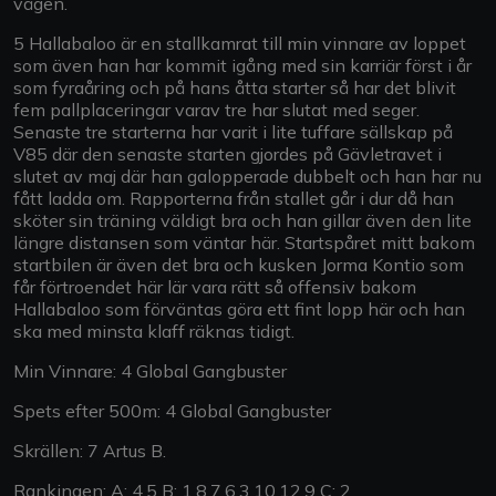
vägen.
5 Hallabaloo är en stallkamrat till min vinnare av loppet
som även han har kommit igång med sin karriär först i år
som fyraåring och på hans åtta starter så har det blivit
fem pallplaceringar varav tre har slutat med seger.
Senaste tre starterna har varit i lite tuffare sällskap på
V85 där den senaste starten gjordes på Gävletravet i
slutet av maj där han galopperade dubbelt och han har nu
fått ladda om. Rapporterna från stallet går i dur då han
sköter sin träning väldigt bra och han gillar även den lite
längre distansen som väntar här. Startspåret mitt bakom
startbilen är även det bra och kusken Jorma Kontio som
får förtroendet här lär vara rätt så offensiv bakom
Hallabaloo som förväntas göra ett fint lopp här och han
ska med minsta klaff räknas tidigt.
Min Vinnare: 4 Global Gangbuster
Spets efter 500m: 4 Global Gangbuster
Skrällen: 7 Artus B.
Rankingen: A: 4,5 B: 1,8,7,6,3,10,12,9 C: 2