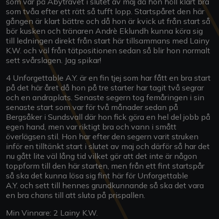
som var på Åbytravet i slutet av maj då hon höll klart bra
som tvåa efter ett rätt så tufft lopp. Startspåret den här
gången är klart bättre och då hon är kvick ut från start så
bör kusken och tränaren Andrè Eklundh kunna köra sig
till ledningen direkt från start här tillsammans med Lainy
K.W. och väl från tätpositionen sedan så blir hon normalt
sett svårslagen. Jag spikar!
4 Unforgettable A.Y. är en fin tjej som har fått en bra start
på det här året då hon på tre starter har tagit två segrar
och en andraplats. Senaste segern tog femåringen i sin
senaste start som var för två månader sedan på
Bergsåker i Sundsvall där hon fick göra en hel del jobb på
egen hand, men var riktigt bra och vann i smått
överlägsen stil. Hon har efter den segern varit struken
inför en tilltänkt start i slutet av maj och därför så har det
nu gått lite väl lång tid vilket gör att det inte är någon
toppform till den här starten, men från ett fint startspår
så ska det kunna lösa sig fint här för Unforgettable
A.Y. och sett till hennes grundkunnande så ska det vara
en bra chans till att sluta på prispallen.
Min Vinnare: 2 Lainy K.W.