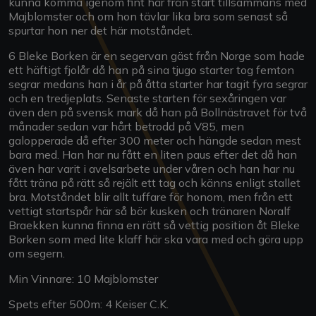
kunna komma igenom fint här från start tillsammans med
Majblomster och om hon tävlar lika bra som senast så
spurtar hon ner det här motståndet.
6 Bleke Borken är en segervan gäst från Norge som hade
ett häftigt fjolår då han på sina tjugo starter tog femton
segrar medans han i år på åtta starter har tagit fyra segrar
och en tredjeplats. Senaste starten för sexåringen var
även den på svensk mark då han på Bollnästravet för två
månader sedan var hårt betrodd på V85, men
galopperade då efter 300 meter och hängde sedan mest
bara med. Han har nu fått en liten paus efter det då han
även har varit i avelsarbete under våren och han har nu
fått träna på rätt så rejält ett tag och känns enligt stallet
bra. Motståndet blir allt tuffare för honom, men från ett
vettigt startspår här så bör kusken och tränaren Noralf
Braekken kunna finna en rätt så vettig position åt Bleke
Borken som med lite klaff här ska vara med och göra upp
om segern.
Min Vinnare: 10 Majblomster
Spets efter 500m: 4 Keiser C.K.