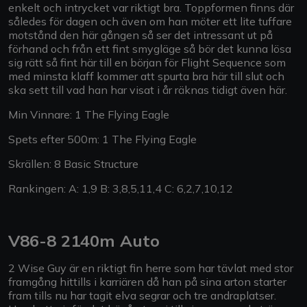
enkelt och intrycket var riktigt bra. Toppformen finns där
således för dagen och även om han möter ett lite tuffare
motstånd den här gången så ser det intressant ut på
förhand och från ett fint smygläge så bör det kunna lösa
sig rätt så fint här till en början för Flight Sequence som
med minsta klaff kommer att spurta bra här till slut och
ska sett till vad han har visat i år räknas tidigt även här.
Min Vinnare: 1 The Flying Eagle
Spets efter 500m: 1 The Flying Eagle
Skrällen: 8 Basic Structure
Rankingen: A: 1,9 B: 3,8,5,11,4 C: 6,2,7,10,12
V86-8 2140m Auto
2 Wise Guy är en riktigt fin herre som har tävlat med stor
framgång hittills i karriären då han på sina arton starter
fram tills nu har tagit elva segrar och tre andraplatser.