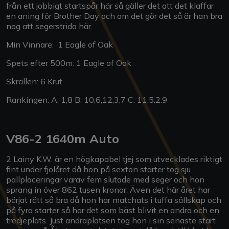
från ett jobbigt startspår här så gäller det att det klaffar
en aning för Brother Day och om det gör det så är han bra
nog att segerstrida här.
Min Vinnare: 1 Eagle of Oak
Spets efter 500m: 1 Eagle of Oak
Skrällen: 6 Krut
Rankingen: A: 1,8 B: 10,6,12,3,7 C: 11.5.2.9
V86-2 1640m Auto
2 Lainy K.W. är en högkapabel tjej som utvecklades riktigt
fint under fjolåret då hon på sexton starter tog sju
pallplaceringar varav fem slutade med seger och hon
sprang in över 862 tusen kronor. Även det här året har
börjat rätt så bra då hon har matchats i tuffa sällskap och
på fyra starter så har det som bäst blivit en andra och en
tredjeplats. Just andraplatsen tog hon i sin senaste start