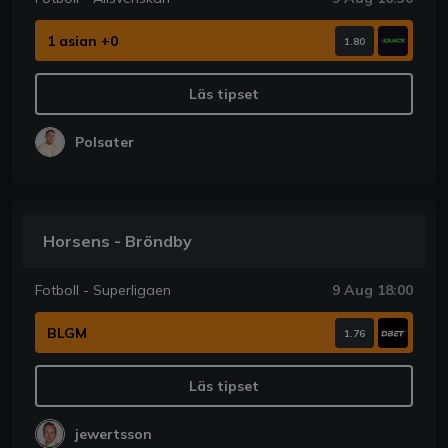
1 asian +0
1.80
Läs tipset
Polsater
Horsens - Bröndby
Fotboll - Superligaen
9 Aug 18:00
BLGM
1.76
Läs tipset
jewertsson