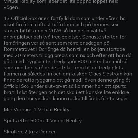
Virtual Reality som leder det lite öppna loppet hela
vägen.
13 Official Sox är en fartfylld dam som under våren har
visat fin form i oftast tuffa lopp och på hennes sex
starter hittills under 2026 så har det blivit två
andraplatser och två tredjeplatser. Senaste starten för
femåringen var så sent som förra onsdagen på
Rommetravet i Borlänge då hon till en början startade
med 20 meters tillägg precis som nu och efter att hon då
gått med i ryggar ute i tredjespår 800 meter före mål så
spurtade hon strålande till slut fram till en tredjeplats.
Formen är således fin och om kusken Claes Sjöström kan
finna de rätta ryggarna att gå med i även denna gång åt
Official Sox under slutvarvet så kommer hon att spurta
bra till slut återigen och det ska i ett kanske lite enklare
gäng den här veckan kunna räcka till årets första seger.
Min Vinnare: 1 Virtual Reality
Spets efter 500m: 1 Virtual Reality
Skrällen: 2 Jazz Dancer