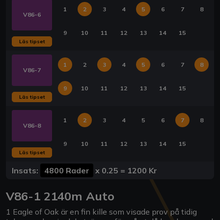
1
2
3
4
5
6
7
8
V86-6
9
10
11
12
13
14
15
Läs tipset
1
2
3
4
5
6
7
8
V86-7
9
10
11
12
13
14
15
Läs tipset
1
2
3
4
5
6
7
8
V86-8
9
10
11
12
13
14
15
Läs tipset
Insats:
4800 Rader
x
0.25
=
1200 Kr
V86-1 2140m Auto
1 Eagle of Oak är en fin kille som visade prov på tidig