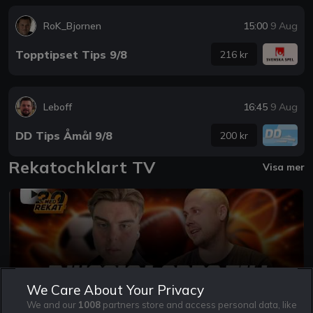
RoK_Bjornen
15:00
9 Aug
Topptipset Tips 9/8
216 kr
Leboff
16:45
9 Aug
DD Tips Åmål 9/8
200 kr
Rekatochklart TV
Visa mer
We Care About Your Privacy
30MedRekat | MÅSTE-SPEL i Allsvenskan! |
We and our
1008
partners store and access personal data, like
Speltips & Analys