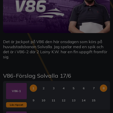
Det är Jackpot på V86 den här onsdagen som körs på
huvudstadsbanan Solvalla. Jag spelar med en spik och
det är i V86-2 där 2 Lainy K.W. har en fin uppgift framför
sig.
V86-Förslag Solvalla 17/6
1
2
3
4
5
6
7
8
V86-1
9
10
11
12
13
14
15
Läs tipset