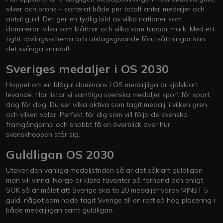
silver och brons – sorterat både per totalt antal medaljer och
antal guld. Det ger en tydlig bild av vilka nationer som
dominerar, vilka som klättrar och vilka som tappar mark. Med ett
tight tävlingsschema och utslagsgivande förutsättningar kan
det svänga snabbt!
Sveriges medaljer i OS 2030
Hoppet om en blågul dominans i OS medaljliga är självklart
levande. Här listar vi samtliga svenska medaljer sport för sport,
dag för dag. Du ser vilka aktiva som tagit medalj, i vilken gren
och vilken valör. Perfekt för dig som vill följa de svenska
framgångarna och snabbt få en överblick över hur
svenskhoppen står sig.
Guldligan OS 2030
Utöver den vanliga medaljstriden så är det såklart guldligan
man vill vinna. Norge är klara favoriter på förhand och enligt
SOK så är målet att Sverige ska ta 20 medaljer varav MINST 5
guld, något som hade tagit Sverige till en rätt så hög placering i
både medaljligan samt guldligan.