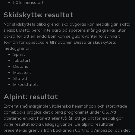
50 km masstart
Skidskytte: resultat
När skidskyttets olika grenar ska avgöras kan medaljligan skifta
snabbt. Detta beror inte bara på sportens många grenar, utan
också för att en enda bom kan se guldfavoriter försvinna till
förmån för uppstickare till nationer. Dessa är skidskyttets
medaljgrenar:
Sprint
Jaktstart
Distans
Masstart
Stafett
Mixedstafett
Alpint: resultat
Extremt små marginaler, italienska hemmahopp och storartade
comebacks präglas det alpina programmet under OS. Att
atleterna enbart har ett eller två åk att ge allt för medalj gör
varje resultat extra utslagsgivande. De alpina resultaten
presenteras grenvis från backarna i Cortina d’Ampezzo, och det