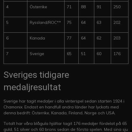
4
Österrike
71
88
91
250
5
Ryssland/ROC**
75
64
63
202
6
Kanada
77
64
62
203
7
Sverige
65
51
60
176
Sveriges tidigare
medaljresultat
Sverige har tagit medaljer i alla vinterspel sedan starten 1924 i
Chamonix. Endast en handfull andra länder har lyckats med
denna bedrift: ​​Österrike, Kanada, Finland, Norge och USA.
Totalt har våra blågula hjältar tagit 176 medaljer fördelat på 65
guld, 51 silver och 60 brons sedan de första spelen. Med sina sju