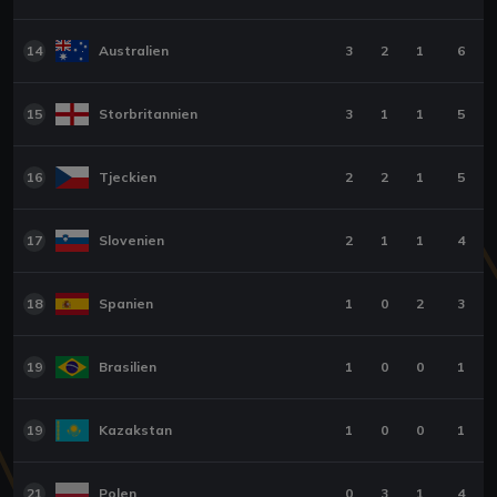
14
Australien
3
2
1
6
15
Storbritannien
3
1
1
5
16
Tjeckien
2
2
1
5
17
Slovenien
2
1
1
4
18
Spanien
1
0
2
3
19
Brasilien
1
0
0
1
19
Kazakstan
1
0
0
1
21
Polen
0
3
1
4