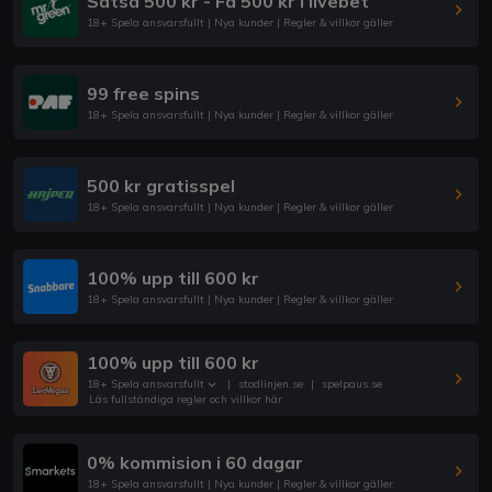
Satsa 500 kr - Få 500 kr i livebet
18+ Spela ansvarsfullt | Nya kunder | Regler & villkor gäller
99 free spins
18+ Spela ansvarsfullt | Nya kunder | Regler & villkor gäller
500 kr gratisspel
18+ Spela ansvarsfullt | Nya kunder | Regler & villkor gäller
100% upp till 600 kr
18+ Spela ansvarsfullt | Nya kunder | Regler & villkor gäller
100% upp till 600 kr
18+ Spela ansvarsfullt
|
stodlinjen.se
|
spelpaus.se
Läs fullständiga regler och villkor här
0% kommision i 60 dagar
18+ Spela ansvarsfullt | Nya kunder | Regler & villkor gäller