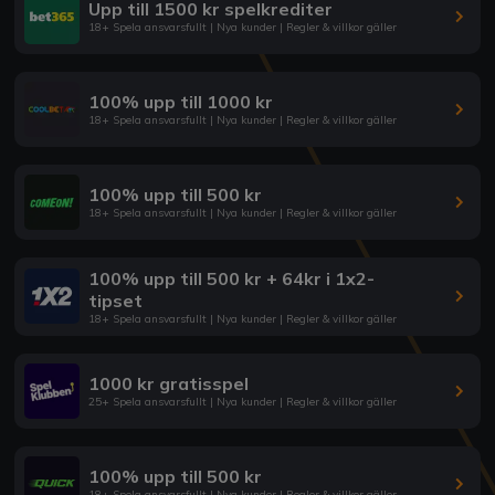
Upp till 1500 kr spelkrediter
18+ Spela ansvarsfullt | Nya kunder | Regler & villkor gäller
100% upp till 1000 kr
18+ Spela ansvarsfullt | Nya kunder | Regler & villkor gäller
100% upp till 500 kr
18+ Spela ansvarsfullt | Nya kunder | Regler & villkor gäller
100% upp till 500 kr + 64kr i 1x2-
tipset
18+ Spela ansvarsfullt | Nya kunder | Regler & villkor gäller
1000 kr gratisspel
25+ Spela ansvarsfullt | Nya kunder | Regler & villkor gäller
100% upp till 500 kr
18+ Spela ansvarsfullt | Nya kunder | Regler & villkor gäller