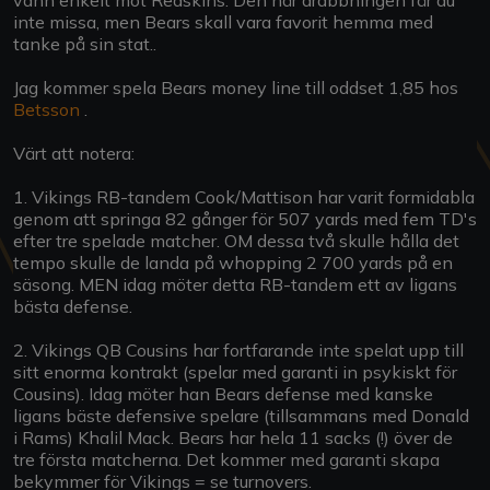
inte missa, men Bears skall vara favorit hemma med
tanke på sin stat..
Jag kommer spela Bears money line till oddset 1,85 hos
Betsson
.
Värt att notera:
1. Vikings RB-tandem Cook/Mattison har varit formidabla
genom att springa 82 gånger för 507 yards med fem TD's
efter tre spelade matcher. OM dessa två skulle hålla det
tempo skulle de landa på whopping 2 700 yards på en
säsong. MEN idag möter detta RB-tandem ett av ligans
bästa defense.
2. Vikings QB Cousins har fortfarande inte spelat upp till
sitt enorma kontrakt (spelar med garanti in psykiskt för
Cousins). Idag möter han Bears defense med kanske
ligans bäste defensive spelare (tillsammans med Donald
i Rams) Khalil Mack. Bears har hela 11 sacks (!) över de
tre första matcherna. Det kommer med garanti skapa
bekymmer för Vikings = se turnovers.