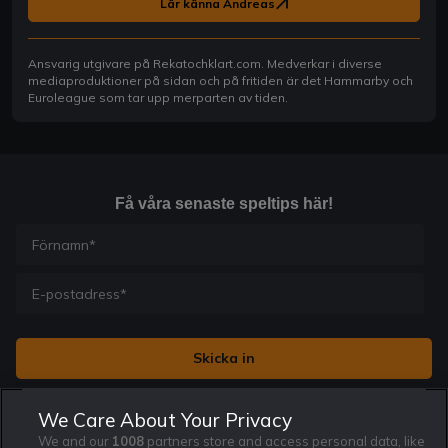
Lär känna Andreas
Ansvarig utgivare på Rekatochklart.com. Medverkar i diverse
mediaproduktioner på sidan och på fritiden är det Hammarby och
Euroleague som tar upp merparten av tiden.
Få våra senaste speltips här!
Jag vill få nyhetsbrev från Rekatochklart och jag är 18+. Regler
We Care About Your Privacy
och villkor gäller.
*
We and our
1008
partners store and access personal data, like