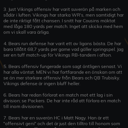
3. Just Vikings offensiv har varit suverän på marken och
sådär i luften. Vikings har starka WR's, men samtidigt har
de inte riktigt fått chansen. I snitt har Cousins mäktat
med låga 180 yards per match. Inget att skicka med hem
om vi skall vara ärliga.
4. Bears run defense har varit ett av ligans bästa. De har
bara tillåtit 68,7 yards per game vad gäller springspel. Jag
ser en tuff match-up för Vikings RB-tandem i afton.
5. Bears offensiv fungerade som sagt äntligen senast. Vi
har alla väntat. MEN vi har fortfarande en önskan om att
se än mer starkare offensiv från Bears och QB Trubisky.
Vikings defense är ingen bluff heller.
6. Bears har redan förlorat en match mot ett lag i sin
division; se Packers. De har inte råd att förlora en match
till inom divisionen.
7. Bears har en suverän HC i Matt Nagy. Han är ett
"offensivt geni" och det är just den tilltro till honom som