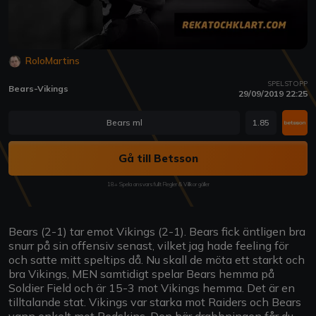
RoloMartins
SPELSTOPP
Bears-Vikings
29/09/2019 22:25
Bears ml
1.85
Gå till Betsson
18+ Spela ansvarsfullt Regler & Villkor gäller
Bears (2-1) tar emot Vikings (2-1). Bears fick äntligen bra
snurr på sin offensiv senast, vilket jag hade feeling för
och satte mitt speltips då. Nu skall de möta ett starkt och
bra Vikings, MEN samtidigt spelar Bears hemma på
Soldier Field och är 15-3 mot Vikings hemma. Det är en
tilltalande stat. Vikings var starka mot Raiders och Bears
vann enkelt mot Redskins. Den här drabbningen får du