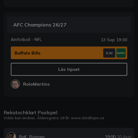
AFC Champions 26/27
Amfotboll - NFL
13 Sep 19:00
Buffalo Bills
6.00
Läs tipset
RoloMartins
Rekatochklart Poolspel
Odds kan ändras. Åldersgräns 18 år.
www.stödlinjen.se
RoK_Bjornen
19:00
10 Aug