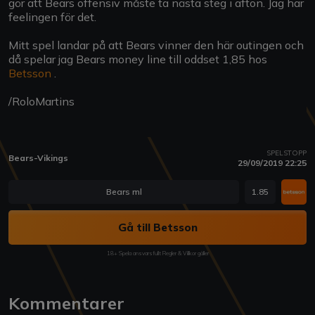
gör att Bears offensiv måste ta nästa steg i afton. Jag har
feelingen för det.
Mitt spel landar på att Bears vinner den här outingen och
då spelar jag Bears money line till oddset 1,85 hos
Betsson
.
/RoloMartins
SPELSTOPP
Bears-Vikings
29/09/2019 22:25
Bears ml
1.85
Gå till Betsson
18+ Spela ansvarsfullt Regler & Villkor gäller
Kommentarer