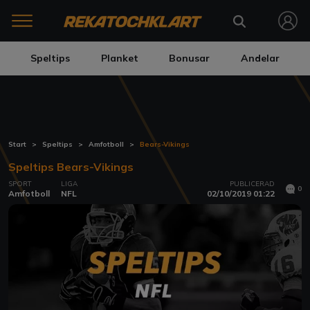
Speltips
Planket
Bonusar
Andelar
Start
Speltips
Amfotboll
Bears-Vikings
Speltips Bears-Vikings
SPORT
LIGA
PUBLICERAD
0
Amfotboll
NFL
02/10/2019 01:22