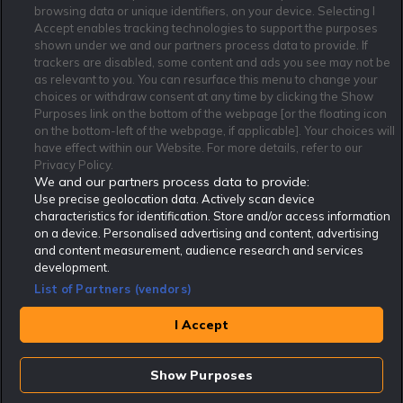
browsing data or unique identifiers, on your device. Selecting I
Accept enables tracking technologies to support the purposes
shown under we and our partners process data to provide. If
trackers are disabled, some content and ads you see may not be
as relevant to you. You can resurface this menu to change your
Affiliate Modell
Ansvarsfullt Spelande
Cookie Policy
choices or withdraw consent at any time by clicking the Show
Om Rekatochklart
F.A.Q
Användarvilkor
Purposes link on the bottom of the webpage [or the floating icon
on the bottom-left of the webpage, if applicable]. Your choices will
Kontakta oss
Nyhetsarkiv
Integritetspolicy
have effect within our Website. For more details, refer to our
Redaktionen
Tipsarkiv
Sportkalender
Privacy Policy.
We and our partners process data to provide:
Redaktionell policy
Rekatochklart shop
Use precise geolocation data. Actively scan device
characteristics for identification. Store and/or access information
Rekatochklart.com är Sveriges ledande betting-community. 2017 nominerades
on a device. Personalised advertising and content, advertising
Rekatochklart som en av världens bästa spelinformations-sajter på spelbranschens egen
Oscarsgala EGR Awards.
and content measurement, audience research and services
development.
Rekatochklart är oberoende och ej knutet till något specifikt spelbolag. Här hittar du
speltips, unika insättningsbonusar och erbjudanden från de största och mest seriösa
List of Partners (vendors)
spelbolagen. En spelbok, spelskola, information om skador och avstängningar samt vårt
populära klotterplank.
Har du några frågor är du välkommen att
kontakta oss
.
I Accept
Copyright © Rekatochklart.com 2008-2026 - Alla rättigheter reserverade.
Show Purposes
Spela ansvarsfullt. Åldersgränsen för spel är 18+ Har ditt spelande blivit ett
problem? Kontakta stödlinjen på 020-81 91 00. Odds kan ändras. Alla odds var