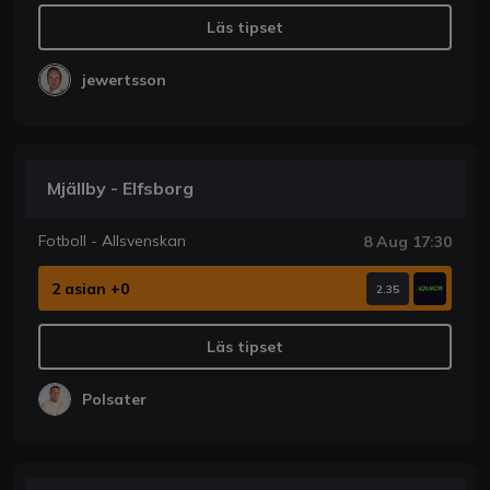
Läs tipset
jewertsson
Mjällby - Elfsborg
Fotboll - Allsvenskan
8 Aug 17:30
2 asian +0
2.35
Läs tipset
Polsater