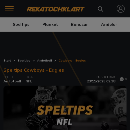
Speltips
Planket
Bonusar
Andelar
Start
Speltips
Amfotboll
Cowboys - Eagles
Speltips Cowboys - Eagles
SPORT
LIGA
PUBLICERAD
0
Amfotboll
NFL
23/11/2025 09:38