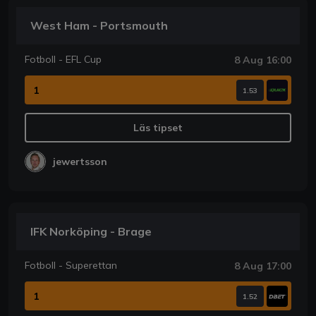
West Ham - Portsmouth
Fotboll - EFL Cup
8 Aug 16:00
1
1.53
Läs tipset
jewertsson
IFK Norköping - Brage
Fotboll - Superettan
8 Aug 17:00
1
1.52