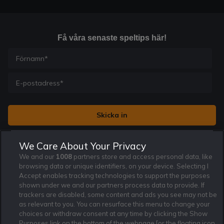
Få våra senaste speltips här!
Jag vill få nyhetsbrev från Rekatochklart och jag är 18+. Regler
We Care About Your Privacy
och villkor gäller.
*
We and our
1008
partners store and access personal data, like
browsing data or unique identifiers, on your device. Selecting I
Accept enables tracking technologies to support the purposes
shown under we and our partners process data to provide. If
trackers are disabled, some content and ads you see may not be
as relevant to you. You can resurface this menu to change your
Affiliate Modell
Ansvarsfullt Spelande
Cookie Policy
choices or withdraw consent at any time by clicking the Show
Om Rekatochklart
F.A.Q
Användarvilkor
Purposes link on the bottom of the webpage [or the floating icon