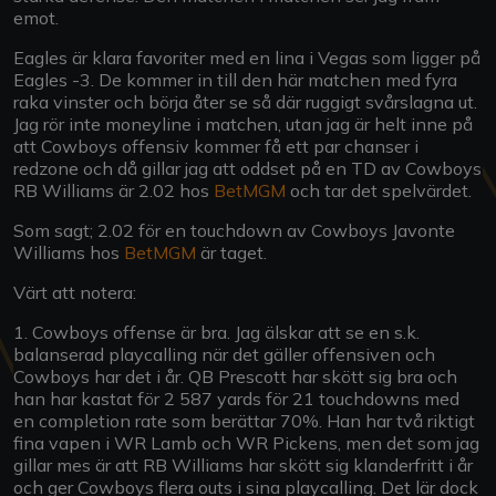
emot.
Eagles är klara favoriter med en lina i Vegas som ligger på
Eagles -3. De kommer in till den här matchen med fyra
raka vinster och börja åter se så där ruggigt svårslagna ut.
Jag rör inte moneyline i matchen, utan jag är helt inne på
att Cowboys offensiv kommer få ett par chanser i
redzone och då gillar jag att oddset på en TD av Cowboys
RB Williams är 2.02 hos
BetMGM
och tar det spelvärdet.
Som sagt; 2.02 för en touchdown av Cowboys Javonte
Williams hos
BetMGM
är taget.
Värt att notera:
1. Cowboys offense är bra. Jag älskar att se en s.k.
balanserad playcalling när det gäller offensiven och
Cowboys har det i år. QB Prescott har skött sig bra och
han har kastat för 2 587 yards för 21 touchdowns med
en completion rate som berättar 70%. Han har två riktigt
fina vapen i WR Lamb och WR Pickens, men det som jag
gillar mes är att RB Williams har skött sig klanderfritt i år
och ger Cowboys flera outs i sina playcalling. Det lär dock