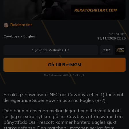
RoloMartins
SPELSTOPP
Cowboys - Eagles
23/11/2025 22:25
1 Javonte Williams TD
2.02
Gå till BetMGM
18+ Spela ansvarsfullt Regler & Villkor gäller
En riktig showdown i NFC när Cowboys (4-5-1) tar emot
de regerande Super Bowl-mästarna Eagles (8-2).
Den här matchserien mellan lagen har alltid varit kul att
se. Jag är extra nyfiken på hur Cowboys offensiv med en
pånyttfödd QB Prescott kommer hantera Eagles sjukt
starka defense. Den matchen i matchen ser jag fram