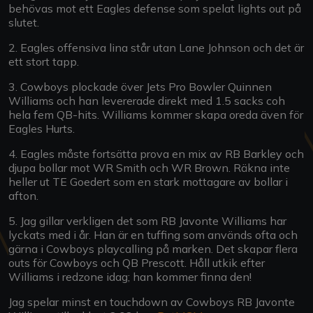
behövas mot ett Eagles defense som spelat lights out på
slutet.
2. Eagles offensiva lina står utan Lane Johnson och det är
ett stort tapp.
3. Cowboys plockade över Jets Pro Bowler Quinnen
Williams och han levererade direkt med 1.5 sacks coh
hela fem QB-hits. Williams kommer skapa oreda även för
Eagles Hurts.
4. Eagles måste fortsätta prova en mix av RB Barkley och
djupa bollar mot WR Smith och WR Brown. Räkna inte
heller ut TE Goedert som en stark mottagare av bollar i
afton.
5. Jag gillar verkligen det som RB Javonte Williams har
lyckats med i år. Han är en tuffing som används ofta och
gärna i Cowboys playcalling på marken. Det skapar flera
outs för Cowboys och QB Prescott. Håll utkik efter
Williams i redzone idag; han kommer finna den!
Jag spelar minst en touchdown av Cowboys RB Javonte