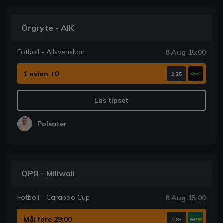
Örgryte - AIK
Fotboll - Allsvenskan
8 Aug 15:00
1 asian +0
2.25
Läs tipset
Polsater
QPR - Millwall
Fotboll - Carabao Cup
8 Aug 15:00
Mål före 29:00
1.83