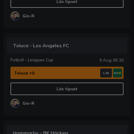
Läs tipset
Gio-R
Toluca - Los Angeles FC
Fotboll - Leagues Cup
9 Aug 05:10
Toluca +0
1.83
Läs tipset
Gio-R
Hammarby - BK Häcken