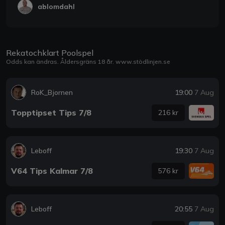
ablomdahl
Rekatochklart Poolspel
Odds kan ändras. Åldersgräns 18 år.
www.stödlinjen.se
RoK_Bjornen
19:00
7 Aug
Topptipset Tips 7/8
216 kr
Leboff
19:30
7 Aug
V64 Tips Kalmar 7/8
576 kr
Leboff
20:55
7 Aug