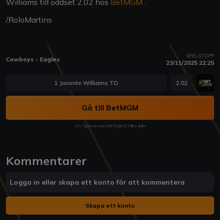
Williams till oddset 2.02 hos
BetMGM
.
/RoloMartins
SPELSTOPP
Cowboys - Eagles
23/11/2025 22:25
1 Javonte Williams TD
2.02
Gå till BetMGM
18+ Spela ansvarsfullt Regler & Villkor gäller
Kommentarer
Logga in eller skapa ett konto för att kommentera
Skapa ett konto