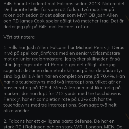
Bills har inte förlorat mot Falcons sedan 2013. Notera det.
De har inte heller för vana att förlora två matcher på
raken och sedan är det sällan som MVP QB Josh Allen
och RB James Cook spelar dåligt två matcher i rad. Det är
därför jag går på Bills mot Falcons i afton.
Värt att notera:
1. Bills har Josh Allen. Falcons har Michael Penix Jr. Deras
nivå på spel kan jämföras med en senior världsmästare
mot en junior regionmästare. Jag tycker skillnaden är så
stor. Jag säger inte att Penix Jr. gör det dåligt, utan jag
säger att det är en diametral skillnad på hur de båda styr
sina lag. Bills Allen har en completion rate på 70.4%. Han
har nio touchdowns med två interceptions, vilket gör en
passer rating på 108.4. Men Allen är minst lika farlig på
marken, där han löpt för 212 yards med tre touchdowns.
Penix Jr. har en completion rate på 62% och har tre
touchdowns med tre interceptions. Som sagt; två helt
olika världar.
2. Falcons har ett av ligans bästa defense. De har en
stark RB i Robinson och en stark WR i London. MEN. De