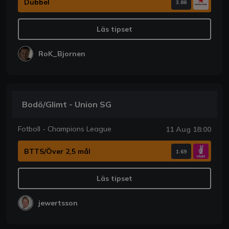
Dubbel
3.88
Läs tipset
RoK_Bjornen
Bodö/Glimt - Union SG
Fotboll - Champions League
11 Aug 18:00
BTTS/Över 2,5 mål
1.69
Läs tipset
jewertsson