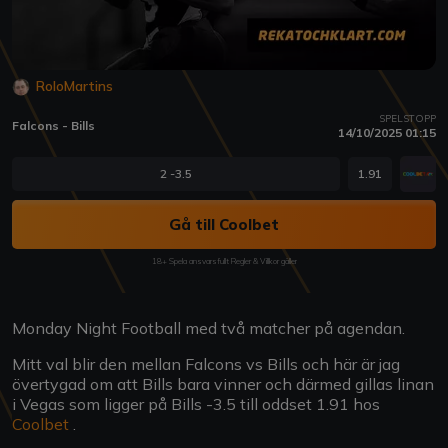
RoloMartins
SPELSTOPP
Falcons - Bills
14/10/2025 01:15
2 -3.5
1.91
Gå till Coolbet
18+ Spela ansvarsfullt Regler & Villkor gäller
Monday Night Football med två matcher på agendan.
Mitt val blir den mellan Falcons vs Bills och här är jag
övertygad om att Bills bara vinner och därmed gillas linan
i Vegas som ligger på Bills -3.5 till oddset 1.91 hos
Coolbet
.