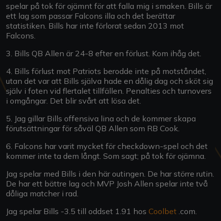
spelar på tok för ojämnt för att falla mig i smaken. Bills är
ett lag som passar Falcons illa och det berättar
statistiken. Bills har inte förlorat sedan 2013 mot
Falcons.
3. Bills QB Allen är 24-8 efter en förlust. Kom ihåg det.
4. Bills förlust mot Patriots berodde inte på motståndet,
utan det var att Bills själva hade en dålig dag och sköt sig
själv i foten vid flertalet tillfällen. Penalties och turnovers
i omgångar. Det blir svårt att lösa det.
5. Jag gillar Bills offensiva lina och de kommer skapa
förutsättningar för såväl QB Allen som RB Cook.
6. Falcons har varit mycket för checkdown-spel och det
kommer inte ta dem långt. Som sagt; på tok för ojämna.
Jag spelar med Bills i den här outingen. De har större rutin.
De har ett bättre lag och MVP Josh Allen spelar inte två
dåliga matcher i rad.
Jag spelar Bills -3.5 till oddset 1.91 hos
Coolbet
.com.