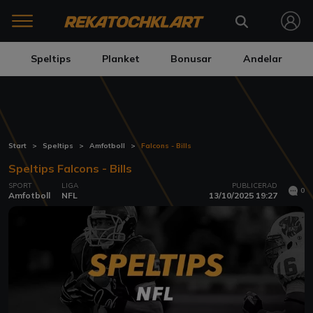
Speltips
Planket
Bonusar
Andelar
Start
Speltips
Amfotboll
Falcons - Bills
Speltips Falcons - Bills
SPORT
LIGA
PUBLICERAD
0
Amfotboll
NFL
13/10/2025 19:27