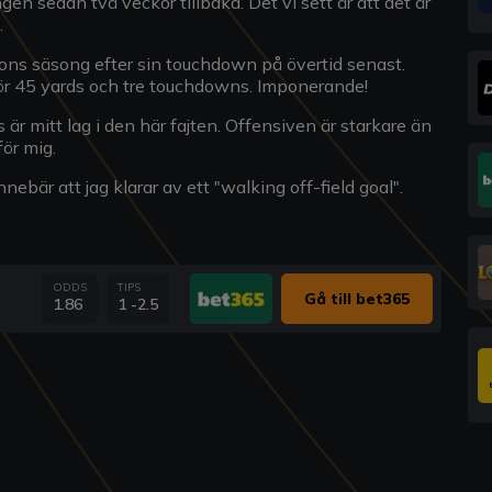
gen sedan två veckor tillbaka. Det vi sett är att det är
.
ions säsong efter sin touchdown på övertid senast.
ör 45 yards och tre touchdowns. Imponerande!
r mitt lag i den här fajten. Offensiven är starkare än
för mig.
nnebär att jag klarar av ett "walking off-field goal".
ODDS
TIPS
Gå till bet365
1.86
1 -2.5