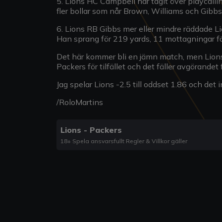
5. Lions HC Campbell har tagit över playcallin
fler bollar som når Brown, Williams och Gibbs
6. Lions RB Gibbs mer eller mindre räddade L
Han sprang för 219 yards, 11 mottagningar f
Det här kommer bli en jämn match, men Lions ä
Packers för tilfället och det fäller avgörandet 
Jag spelar Lions -2.5 till oddset 1.86 och det i
/RoloMartins
Lions - Packers
18+ Spela ansvarsfullt Regler & Villkor gäller