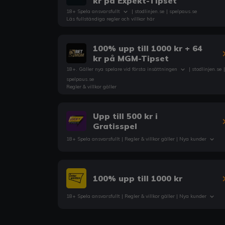
kr på Expekt-Tipset
18+ Spela ansvarsfullt
|
stodlinjen.se
|
spelpaus.se
Läs fullständiga regler och villkor här
100% upp till 1000 kr + 64
kr på MGM-Tipset
18+. Gäller nya spelare vid första insättningen
|
stodlinjen.se
|
spelpaus.se
Regler & villkor gäller
Upp till 500 kr i
Gratisspel
18+ Spela ansvarsfullt |
Regler & villkor
gäller | Nya kunder
100% upp till 1000 kr
18+ Spela ansvarsfullt |
Regler & villkor
gäller | Nya kunder