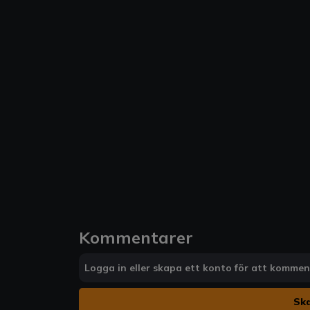
Kommentarer
Logga in eller skapa ett konto för att komme
Ska