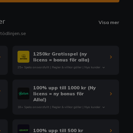
er
Visa mer
ödlinjen.se
1250kr Gratisspel (ny
licens = bonus för alla)
25+ Spela ansvarsfullt |
Regler & villkor
gäller | Nya kunder
100% upp till 1000 kr (Ny
licens = ny bonus för
Alla!)
18+ Spela ansvarsfullt |
Regler & villkor
gäller | Nya kunder
100% upp till 500 kr