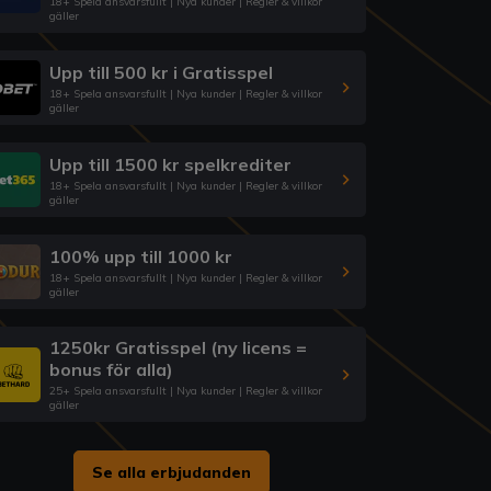
18+ Spela ansvarsfullt | Nya kunder | Regler & villkor
gäller
Upp till 500 kr i Gratisspel
18+ Spela ansvarsfullt | Nya kunder | Regler & villkor
gäller
Upp till 1500 kr spelkrediter
18+ Spela ansvarsfullt | Nya kunder | Regler & villkor
gäller
100% upp till 1000 kr
18+ Spela ansvarsfullt | Nya kunder | Regler & villkor
gäller
1250kr Gratisspel (ny licens =
bonus för alla)
25+ Spela ansvarsfullt | Nya kunder | Regler & villkor
gäller
Se alla erbjudanden