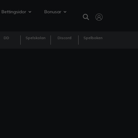
Bettingsidor
Bonusar
DD
Spelskolan
Discord
Spelboken