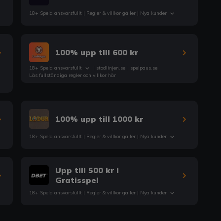
18+ Spela ansvarsfullt |
Regler & villkor
gäller | Nya kunder
100% upp till 600 kr
18+ Spela ansvarsfullt
|
stodlinjen.se
|
spelpaus.se
Läs fullständiga regler och villkor här
100% upp till 1000 kr
18+ Spela ansvarsfullt |
Regler & villkor
gäller | Nya kunder
Upp till 500 kr i
Gratisspel
18+ Spela ansvarsfullt |
Regler & villkor
gäller | Nya kunder