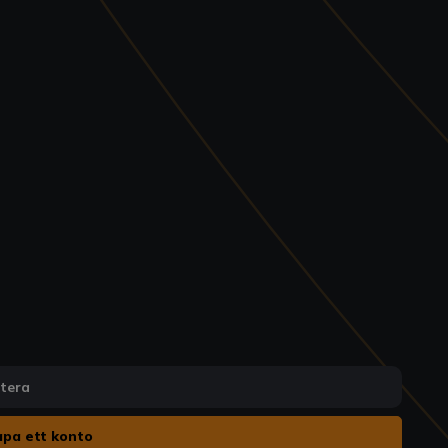
ntera
pa ett konto