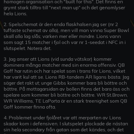
homogen organisation och "built for this". Det finns en
grymt stark tilltro till "next man up" och det genomlyser
hela Lions.
2. Spelschemat är den enda flaskhalsen jag ser (nr 2
tuffaste schemat av alla), men vill man vinna Super Bowl
skall alla lag slås; varken mer eller mindre. Lions vann
som sagt 15 matcher i fjol och var nr 1-seedat i NFC in i
slutspelet. Notera det.
3. Jag anser att Lions (vid sunda vätskor) kommer
dominera många matcher med sin enorma offensiv. QB
Goff har rutin och har spelat som i trans för Lions, vilket
har varit kul att se. Lions RB-tandem ÄR ligans bästa. Jag
säger det rakt ut; unge Gibbs kommer bara bli bättre och
bättre. På mottagarsidan av bollen finns det bara äss och
spelare som kommer bli bättre och bättre. WR St.Brown,
WR Williams, TE LaPorta är en stark treenighet som QB
Goff kommer finna ofta.
4. Problemet under fjolåret var att merparten av Lions
skador kom i defensiven. I slutspelet plockade de nästan
sin hela secondary från gatan som det kändes, och det