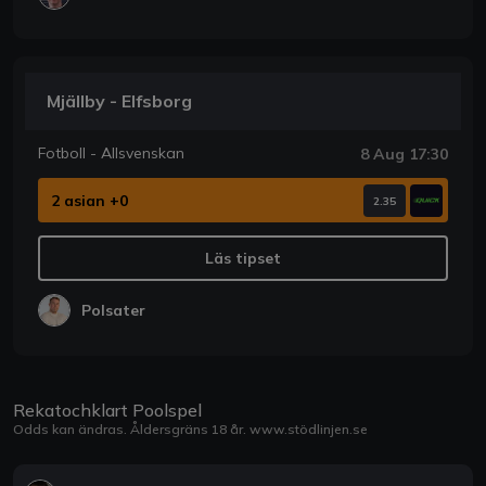
Mjällby - Elfsborg
Fotboll - Allsvenskan
8 Aug 17:30
2 asian +0
2.35
Läs tipset
Polsater
Rekatochklart Poolspel
Odds kan ändras. Åldersgräns 18 år.
www.stödlinjen.se