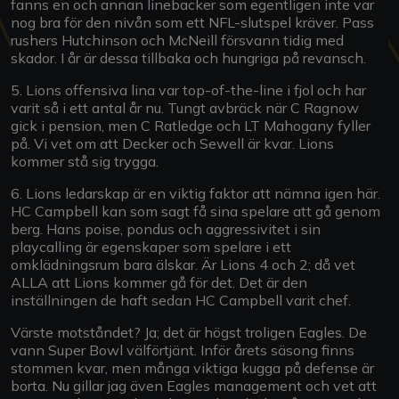
fanns en och annan linebacker som egentligen inte var
nog bra för den nivån som ett NFL-slutspel kräver. Pass
rushers Hutchinson och McNeill försvann tidig med
skador. I år är dessa tillbaka och hungriga på revansch.
5. Lions offensiva lina var top-of-the-line i fjol och har
varit så i ett antal år nu. Tungt avbräck när C Ragnow
gick i pension, men C Ratledge och LT Mahogany fyller
på. Vi vet om att Decker och Sewell är kvar. Lions
kommer stå sig trygga.
6. Lions ledarskap är en viktig faktor att nämna igen här.
HC Campbell kan som sagt få sina spelare att gå genom
berg. Hans poise, pondus och aggressivitet i sin
playcalling är egenskaper som spelare i ett
omklädningsrum bara älskar. Är Lions 4 och 2; då vet
ALLA att Lions kommer gå för det. Det är den
inställningen de haft sedan HC Campbell varit chef.
Värste motståndet? Ja; det är högst troligen Eagles. De
vann Super Bowl välförtjänt. Inför årets säsong finns
stommen kvar, men många viktiga kugga på defense är
borta. Nu gillar jag även Eagles management och vet att