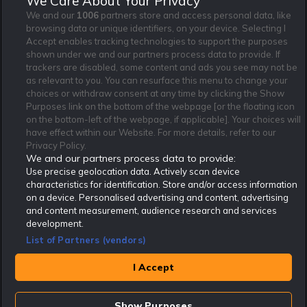
We Care About Your Privacy
och villkor gäller.
*
We and our
1006
partners store and access personal data, like
browsing data or unique identifiers, on your device. Selecting I
Accept enables tracking technologies to support the purposes
shown under we and our partners process data to provide. If
trackers are disabled, some content and ads you see may not be
as relevant to you. You can resurface this menu to change your
Affiliate Modell
Ansvarsfullt Spelande
Cookie Policy
choices or withdraw consent at any time by clicking the Show
Om Rekatochklart
F.A.Q
Användarvilkor
Purposes link on the bottom of the webpage [or the floating icon
on the bottom-left of the webpage, if applicable]. Your choices will
Kontakta oss
Nyhetsarkiv
Integritetspolicy
have effect within our Website. For more details, refer to our
Redaktionen
Tipsarkiv
Sportkalender
Privacy Policy.
We and our partners process data to provide:
Redaktionell policy
Rekatochklart shop
Use precise geolocation data. Actively scan device
characteristics for identification. Store and/or access information
Rekatochklart.com är Sveriges ledande betting-community. 2017 nominerades
on a device. Personalised advertising and content, advertising
Rekatochklart som en av världens bästa spelinformations-sajter på spelbranschens egen
Oscarsgala EGR Awards.
and content measurement, audience research and services
development.
Rekatochklart är oberoende och ej knutet till något specifikt spelbolag. Här hittar du
speltips, unika insättningsbonusar och erbjudanden från de största och mest seriösa
List of Partners (vendors)
spelbolagen. En spelbok, spelskola, information om skador och avstängningar samt vårt
populära klotterplank.
Har du några frågor är du välkommen att
kontakta oss
.
I Accept
Copyright © Rekatochklart.com 2008-2026 - Alla rättigheter reserverade.
Show Purposes