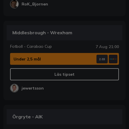
RoK_Bjornen
Middlesbrough - Wrexham
Fotboll - Carabao Cup
7 Aug 21:00
Under 2,5 mål
2.03
Läs tipset
jewertsson
Örgryte - AIK