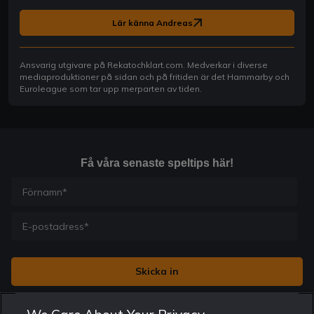
Lär känna Andreas
Ansvarig utgivare på Rekatochklart.com. Medverkar i diverse
mediaproduktioner på sidan och på fritiden är det Hammarby och
Euroleague som tar upp merparten av tiden.
Få våra senaste speltips här!
Jag vill få nyhetsbrev från Rekatochklart och jag är 18+. Regler