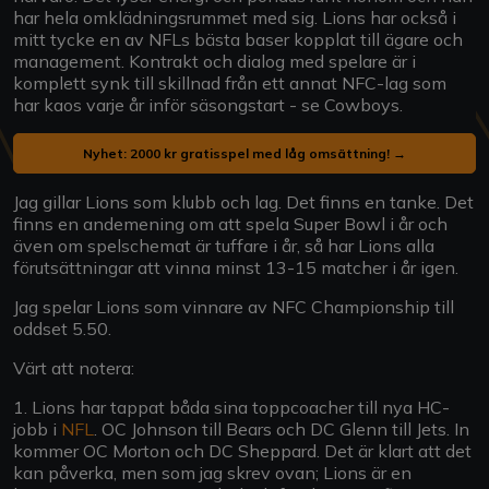
har hela omklädningsrummet med sig. Lions har också i
mitt tycke en av NFLs bästa baser kopplat till ägare och
management. Kontrakt och dialog med spelare är i
komplett synk till skillnad från ett annat NFC-lag som
har kaos varje år inför säsongstart - se Cowboys.
Nyhet: 2000 kr gratisspel med låg omsättning! →
Jag gillar Lions som klubb och lag. Det finns en tanke. Det
finns en andemening om att spela Super Bowl i år och
även om spelschemat är tuffare i år, så har Lions alla
förutsättningar att vinna minst 13-15 matcher i år igen.
Jag spelar Lions som vinnare av NFC Championship till
oddset 5.50.
Värt att notera:
1. Lions har tappat båda sina toppcoacher till nya HC-
jobb i
NFL
. OC Johnson till Bears och DC Glenn till Jets. In
kommer OC Morton och DC Sheppard. Det är klart att det
kan påverka, men som jag skrev ovan; Lions är en