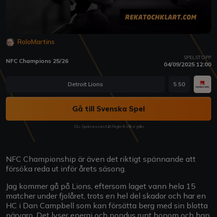
RoloMartins
SPELSTOPP
NFC Champions 25/26
04/09/2025 12:00
Detroit Lions
5.50
Gå till Svenska Spel
18+ Spela ansvarsfullt Regler & Villkor gäller
NFC Championship är även det riktigt spännande att
försöka reda ut inför årets säsong.
Jag kommer gå på Lions, eftersom laget vann hela 15
matcher under fjolåret, trots en hel del skador och har en
HC i Dan Campbell som kan försätta berg med sin blotta
närvaro. Det lyser energi och pondus runt honom och han