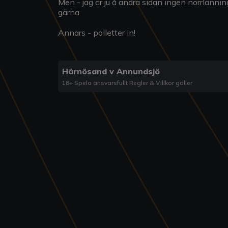
Men - jag är ju å andra sidan ingen norrlänning
gärna.
Annars - polletter in!
Härnösand v Annundsjö
18+ Spela ansvarsfullt Regler & Villkor gäller