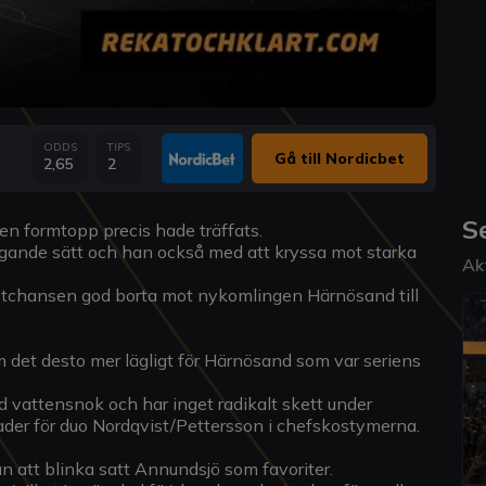
ODDS
TIPS
Gå till Nordicbet
2,65
2
S
en formtopp precis hade träffats.
gande sätt och han också med att kryssa mot starka
Ak
stchansen god borta mot nykomlingen Härnösand till
 det desto mer lägligt för Härnösand som var seriens
 vattensnok och har inget radikalt skett under
der för duo Nordqvist/Pettersson i chefskostymerna.
tan att blinka satt Annundsjö som favoriter.