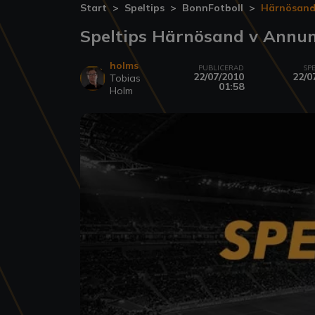
Start
Speltips
BonnFotboll
Härnösand
Speltips Härnösand v Annu
holms
PUBLICERAD
SP
22/07/2010
22/0
Tobias
01:58
Holm