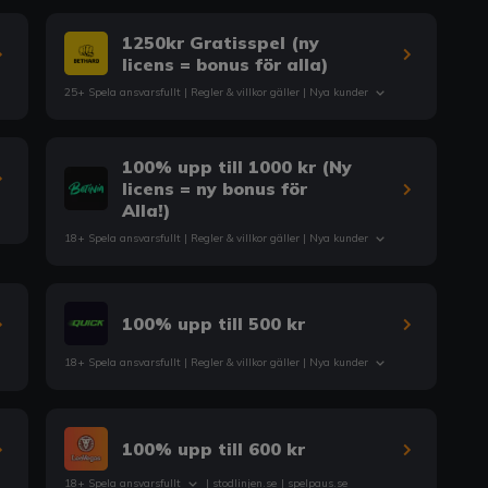
1250kr Gratisspel (ny
licens = bonus för alla)
25+ Spela ansvarsfullt |
Regler & villkor
gäller | Nya kunder
100% upp till 1000 kr (Ny
licens = ny bonus för
Alla!)
18+ Spela ansvarsfullt |
Regler & villkor
gäller | Nya kunder
100% upp till 500 kr
18+ Spela ansvarsfullt |
Regler & villkor
gäller | Nya kunder
100% upp till 600 kr
18+ Spela ansvarsfullt
|
stodlinjen.se
|
spelpaus.se