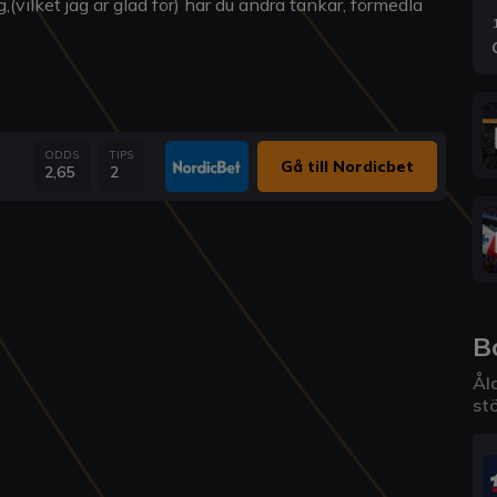
,(vilket jag är glad för) har du andra tankar, förmedla
ODDS
TIPS
Gå till Nordicbet
2,65
2
B
Åld
stö