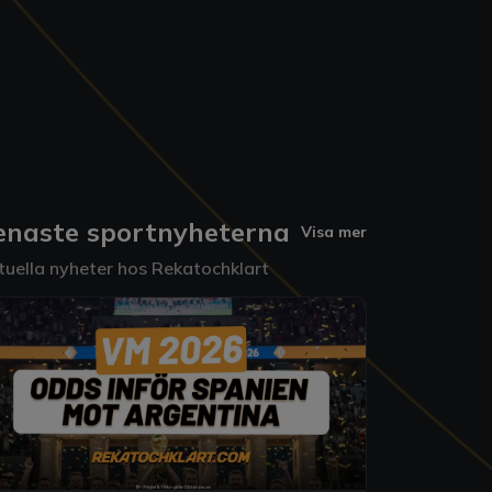
enaste sportnyheterna
Visa mer
tuella nyheter hos Rekatochklart