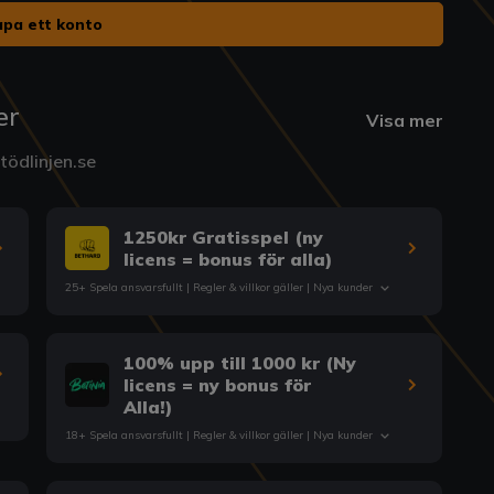
pa ett konto
er
Visa mer
ödlinjen.se
1250kr Gratisspel (ny
licens = bonus för alla)
25+ Spela ansvarsfullt |
Regler & villkor
gäller | Nya kunder
100% upp till 1000 kr (Ny
licens = ny bonus för
Alla!)
18+ Spela ansvarsfullt |
Regler & villkor
gäller | Nya kunder