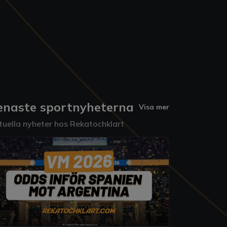
enaste sportnyheterna
Visa mer
tuella nyheter hos Rekatochklart