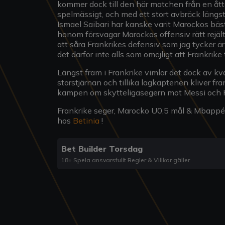
kommer dock till den här matchen från en åt
spelmässigt, och med ett stort avbräck längst 
Ismael Saibari har kanske varit Marockos bä
honom försvagar Marockos offensiv rätt rejält 
att såra Frankrikes defensiv som jag tycker är
det därför inte alls som omöjligt att Frankrike
Längst fram i Frankrike vimlar det dock av kva
storstjärnan och tillika lagkaptenen kliver f
kampen om skytteligasegern mot Messi och H
Frankrike seger, Marocko U0,5 mål & Mbappé må
hos
Betinia
!
Bet Builder Torsdag
18+ Spela ansvarsfullt Regler & Villkor gäller