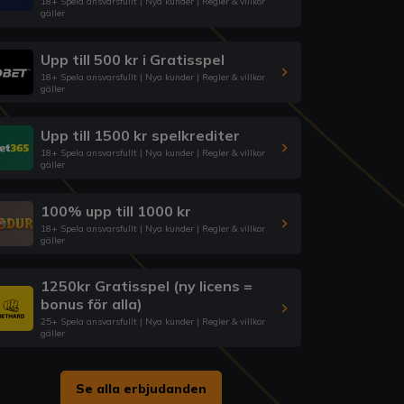
18+ Spela ansvarsfullt | Nya kunder | Regler & villkor
gäller
Upp till 500 kr i Gratisspel
18+ Spela ansvarsfullt | Nya kunder | Regler & villkor
gäller
Upp till 1500 kr spelkrediter
18+ Spela ansvarsfullt | Nya kunder | Regler & villkor
gäller
100% upp till 1000 kr
18+ Spela ansvarsfullt | Nya kunder | Regler & villkor
gäller
1250kr Gratisspel (ny licens =
bonus för alla)
25+ Spela ansvarsfullt | Nya kunder | Regler & villkor
gäller
Se alla erbjudanden