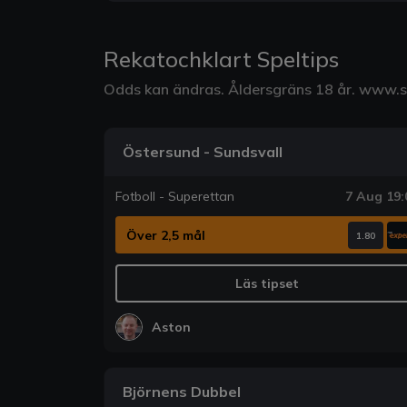
Rekatochklart Speltips
Odds kan ändras. Åldersgräns 18 år.
www.st
Östersund - Sundsvall
Fotboll - Superettan
7 Aug 19:
Över 2,5 mål
1.80
Läs tipset
Aston
Björnens Dubbel