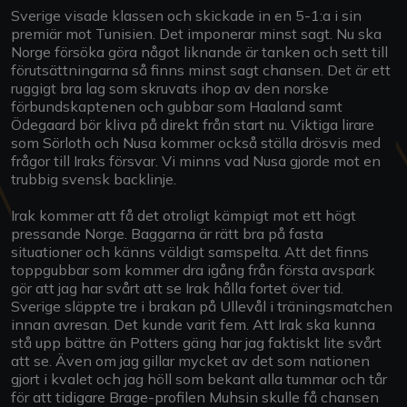
Sverige visade klassen och skickade in en 5-1:a i sin
premiär mot Tunisien. Det imponerar minst sagt. Nu ska
Norge försöka göra något liknande är tanken och sett till
förutsättningarna så finns minst sagt chansen. Det är ett
ruggigt bra lag som skruvats ihop av den norske
förbundskaptenen och gubbar som Haaland samt
Ödegaard bör kliva på direkt från start nu. Viktiga lirare
som Sörloth och Nusa kommer också ställa drösvis med
frågor till Iraks försvar. Vi minns vad Nusa gjorde mot en
trubbig svensk backlinje.
Irak kommer att få det otroligt kämpigt mot ett högt
pressande Norge. Baggarna är rätt bra på fasta
situationer och känns väldigt samspelta. Att det finns
toppgubbar som kommer dra igång från första avspark
gör att jag har svårt att se Irak hålla fortet över tid.
Sverige släppte tre i brakan på Ullevål i träningsmatchen
innan avresan. Det kunde varit fem. Att Irak ska kunna
stå upp bättre än Potters gäng har jag faktiskt lite svårt
att se. Även om jag gillar mycket av det som nationen
gjort i kvalet och jag höll som bekant alla tummar och tår
för att tidigare Brage-profilen Muhsin skulle få chansen