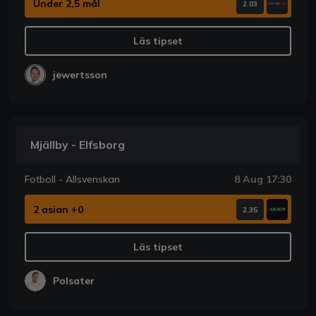
Under 2,5 mål
2.03
Läs tipset
jewertsson
Mjällby - Elfsborg
Fotboll - Allsvenskan
8 Aug 17:30
2 asian +0
2.35
Läs tipset
Polsater