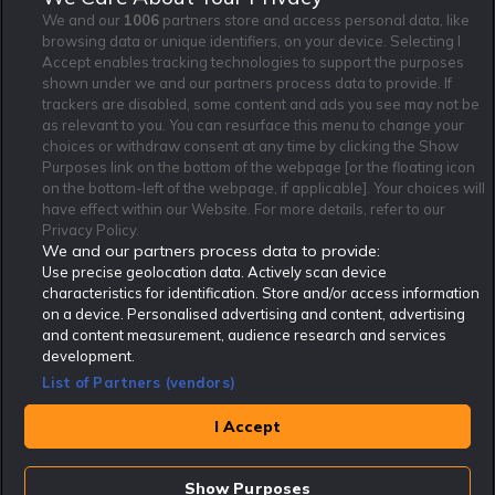
och villkor gäller.
*
We and our
1006
partners store and access personal data, like
browsing data or unique identifiers, on your device. Selecting I
Accept enables tracking technologies to support the purposes
shown under we and our partners process data to provide. If
trackers are disabled, some content and ads you see may not be
as relevant to you. You can resurface this menu to change your
Affiliate Modell
Ansvarsfullt Spelande
Cookie Policy
choices or withdraw consent at any time by clicking the Show
Purposes link on the bottom of the webpage [or the floating icon
Om Rekatochklart
F.A.Q
Användarvilkor
on the bottom-left of the webpage, if applicable]. Your choices will
Kontakta oss
Nyhetsarkiv
Integritetspolicy
have effect within our Website. For more details, refer to our
Redaktionen
Tipsarkiv
Sportkalender
Privacy Policy.
We and our partners process data to provide:
Redaktionell policy
Rekatochklart shop
Use precise geolocation data. Actively scan device
characteristics for identification. Store and/or access information
Rekatochklart.com är Sveriges ledande betting-community. 2017 nominerades
on a device. Personalised advertising and content, advertising
Rekatochklart som en av världens bästa spelinformations-sajter på spelbranschens egen
Oscarsgala EGR Awards.
and content measurement, audience research and services
development.
Rekatochklart är oberoende och ej knutet till något specifikt spelbolag. Här hittar du
speltips, unika insättningsbonusar och erbjudanden från de största och mest seriösa
List of Partners (vendors)
spelbolagen. En spelbok, spelskola, information om skador och avstängningar samt vårt
populära klotterplank.
Har du några frågor är du välkommen att
kontakta oss
.
I Accept
Copyright © Rekatochklart.com 2008-2026 - Alla rättigheter reserverade.
Show Purposes