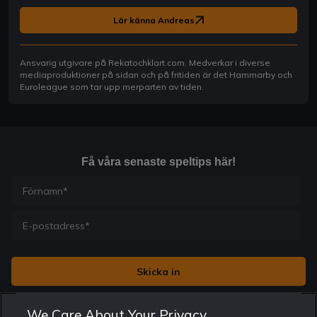
Lär känna Andreas
Ansvarig utgivare på Rekatochklart.com. Medverkar i diverse
mediaproduktioner på sidan och på fritiden är det Hammarby och
Euroleague som tar upp merparten av tiden.
Få våra senaste speltips här!
Jag vill få nyhetsbrev från Rekatochklart och jag är 18+. Regler
We Care About Your Privacy