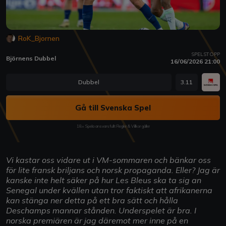
RoK_Bjornen
SPELSTOPP
Björnens Dubbel
16/06/2026 21:00
Dubbel
3.11
Gå till Svenska Spel
18+ Spela ansvarsfullt Regler & Villkor gäller
Vi kastar oss vidare ut i VM-sommaren och bänkar oss
för lite fransk briljans och norsk propaganda. Eller? Jag är
kanske inte helt säker på hur Les Bleus ska ta sig an
Senegal under kvällen utan tror faktiskt att afrikanerna
kan stänga ner detta på ett bra sätt och hålla
Deschamps mannar stånden. Underspelet är bra. I
norska premiären är jag däremot mer inne på en