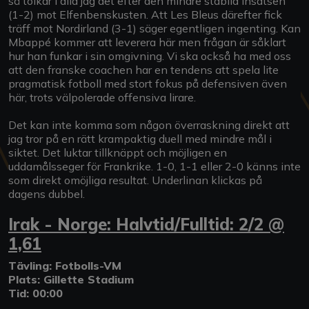
så tolkar i alla jag det efter den mindre stabila insatsen
(1-2) mot Elfenbenskusten. Att Les Bleus därefter fick
träff mot Nordirland (3-1) säger egentligen ingenting. Kan
Mbappé kommer att leverera här men frågan är såklart
hur han funkar i sin omgivning. Vi ska också ha med oss
att den franske coachen har en tendens att spela lite
pragmatisk fotboll med stort fokus på defensiven även
här, trots välpolerade offensiva lirare.
Det kan inte komma som någon överraskning direkt att
jag tror på en rätt krampaktig duell med mindre mål i
siktet. Det luktar tillknäppt och möjligen en
uddamålsseger för Frankrike. 1-0, 1-1 eller 2-0 känns inte
som direkt omöjliga resultat. Underlinan klickas på
dagens dubbel.
Irak - Norge: Halvtid/Fulltid: 2/2 @
1,61
Tävling: Fotbolls-VM
Plats: Gillette Stadium
Tid: 00:00