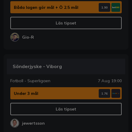
Båda lagen gör mål + Ö 2.5 mål
1.90
Läs tipset
Gio-R
Sönderjyske - Viborg
Fotboll - Superligaen
7 Aug 19:00
Under 3 mål
1.76
Läs tipset
jewertsson