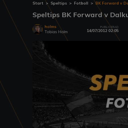
Start
Speltips
Fotboll
BK Forward v D
Speltips BK Forward v Dalk
holms
PUBLICERAD
14/07/2012 02:05
Tobias Holm