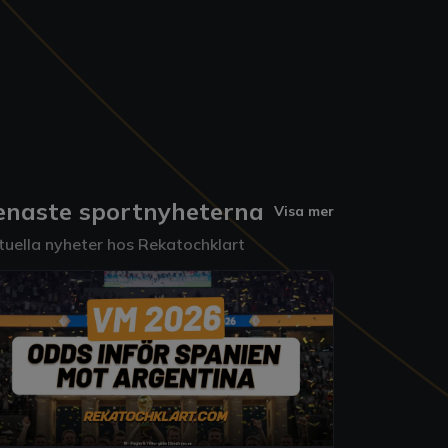
enaste sportnyheterna
Visa mer
tuella nyheter hos Rekatochklart