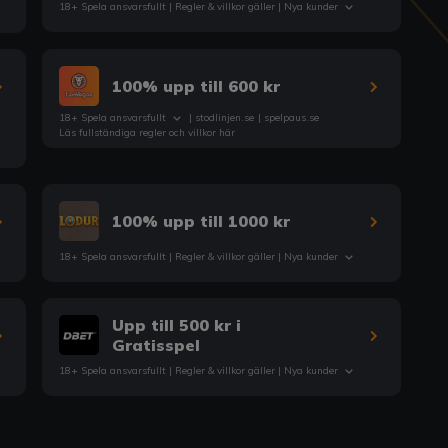
18+ Spela ansvarsfullt |
Regler & villkor
gäller | Nya kunder
100% upp till 600 kr
18+ Spela ansvarsfullt
|
stodlinjen.se
|
spelpaus.se
Läs fullständiga regler och villkor här
100% upp till 1000 kr
18+ Spela ansvarsfullt |
Regler & villkor
gäller | Nya kunder
Upp till 500 kr i
Gratisspel
18+ Spela ansvarsfullt |
Regler & villkor
gäller | Nya kunder