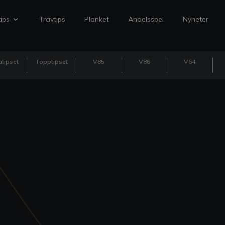
ips
Travtips
Planket
Andelsspel
Nyheter
tipset
Topptipset
V85
V86
V64