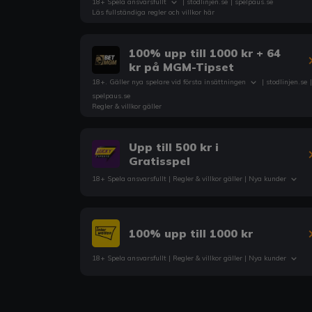
18+ Spela ansvarsfullt
|
stodlinjen.se
|
spelpaus.se
Läs fullständiga regler och villkor här
100% upp till 1000 kr + 64
kr på MGM-Tipset
18+. Gäller nya spelare vid första insättningen
|
stodlinjen.se
|
spelpaus.se
Regler & villkor gäller
Upp till 500 kr i
Gratisspel
18+ Spela ansvarsfullt |
Regler & villkor
gäller | Nya kunder
100% upp till 1000 kr
18+ Spela ansvarsfullt |
Regler & villkor
gäller | Nya kunder