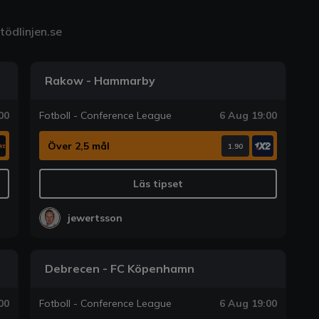
ödlinjen.se
Rakow - Hammarby
00
Fotboll - Conference League
6 Aug 19:00
Över 2,5 mål
1.90
Läs tipset
jewertsson
Debrecen - FC Köpenhamn
00
Fotboll - Conference League
6 Aug 19:00