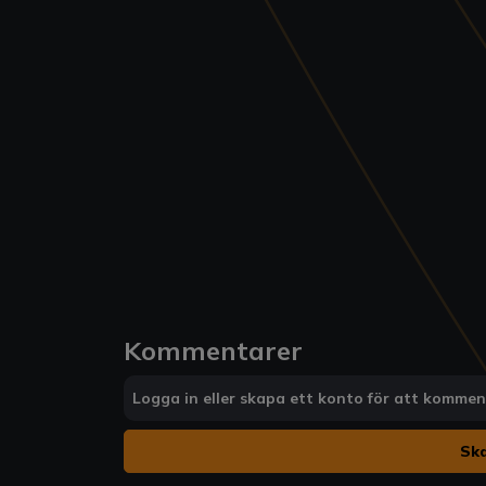
Kommentarer
Logga in eller skapa ett konto för att komme
Ska