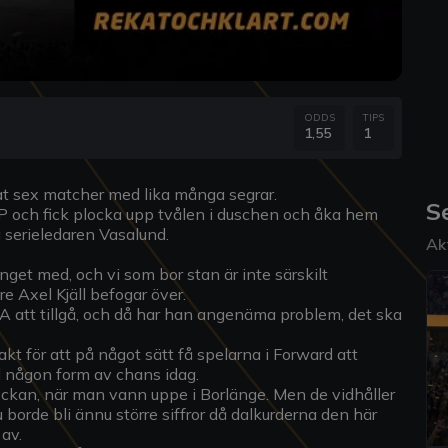
ODDS
TIPS
1,55
1
at sex matcher med lika många segrar.
S
IP och fick plocka upp tvålen i duschen och åka hem
serieledaren Vasalund.
Ak
änget med, och vi som bor stan är inte särskilt
e Axel Kjäll befogar över.
 att tillgå, och då har han angenäma problem, det ska
akt för att på något sätt få spelarna i Forward att
 någon form av chans idag.
veckan, när man vann uppe i Borlänge. Men de vidhåller
u borde bli ännu större siffror då dalkurderna den här
 av.