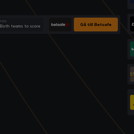
TIPS
Gå till Betsafe
Both teams to score