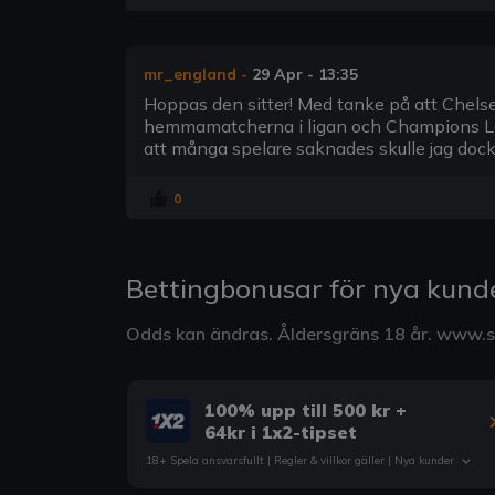
mr_england
-
29 Apr - 13:35
Hoppas den sitter! Med tanke på att Chelsea
hemmamatcherna i ligan och Champions Lea
att många spelare saknades skulle jag dock v
0
Bettingbonusar för nya kund
Odds kan ändras. Åldersgräns 18 år.
www.st
100% upp till 500 kr +
64kr i 1x2-tipset
18+ Spela ansvarsfullt |
Regler & villkor
gäller | Nya kunder