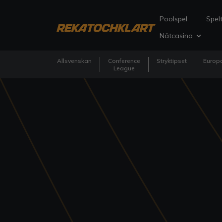
Poolspel
Spelt
Nätcasino
Allsvenskan
Conference
Stryktipset
Europa
League