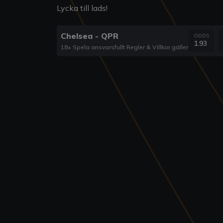
Lycka till lads!
Chelsea - QPR
ODDS
1.93
18+ Spela ansvarsfullt Regler & Villkor gäller