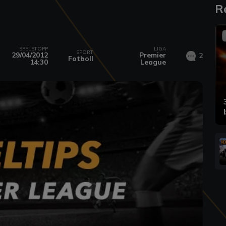
R
SPELSTOPP
LIGA
SPORT
29/04/2012
Premier
2
Fotboll
14:30
League