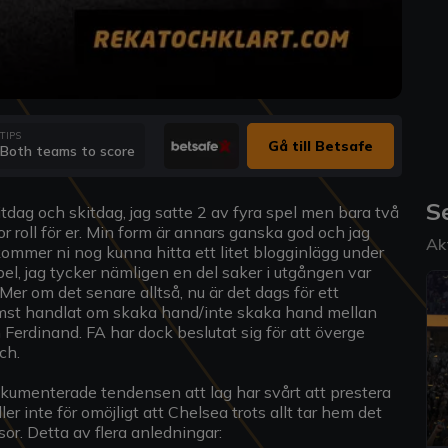
TIPS
Gå till Betsafe
Both teams to score
S
kitdag och skitdag, jag satte 2 av fyra spel men bara två
or roll för er. Min form är annars ganska god och jag
Ak
ommer ni nog kunna hitta ett litet blogginlägg under
pel, jag tycker nämligen en del saker i utgången var
Mer om det senare alltså, nu är det dags för ett
mst handlat om skaka hand/inte skaka hand mellan
 Ferdinand. FA har dock beslutat sig för att överge
ch.
okumenterade tendensen att lag har svårt att prestera
ler inte för omöjligt att Chelsea trots allt tar hem det
sor. Detta av flera anledningar: