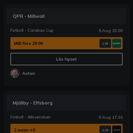
QPR - Millwall
Fotboll - Carabao Cup
8 Aug 15:00
Mål före 29:00
1.83
Läs tipset
Aston
Mjällby - Elfsborg
Fotboll - Allsvenskan
8 Aug 17:30
2 asian +0
2.35