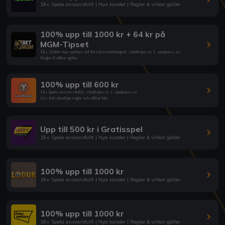
18+ Spela ansvarsfullt | Nya kunder | Regler & villkor gäller
100% upp till 1000 kr + 64 kr på
MGM-Tipset
18+. Gäller nya spelare vid första insättningen
|
stodlinjen.se
|
spelpaus.se
Regler & villkor gäller
100% upp till 600 kr
18+ Spela ansvarsfullt
|
stodlinjen.se
|
spelpaus.se
Läs fullständiga regler och villkor här
Upp till 500 kr i Gratisspel
18+ Spela ansvarsfullt | Nya kunder | Regler & villkor gäller
100% upp till 1000 kr
18+ Spela ansvarsfullt | Nya kunder | Regler & villkor gäller
100% upp till 1000 kr
18+ Spela ansvarsfullt | Nya kunder | Regler & villkor gäller