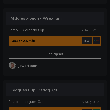
Middlesbrough - Wrexham
Fotboll - Carabao Cup
7 Aug 21:00
Under 2,5 mål
2.03
Läs tipset
jewertsson
Leagues Cup Fredag 7/8
Fotboll - Leagues Cup
8 Aug 01:30