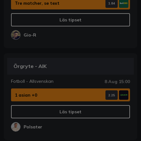
Tre matcher, se text
1.84
Läs tipset
Gio-R
Örgryte - AIK
Fotboll - Allsvenskan
8 Aug 15:00
1 asian +0
2.25
Läs tipset
Polsater