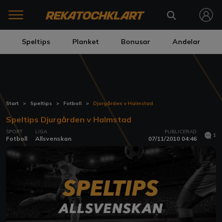
Speltips
Planket
Bonusar
Andelar
Start
Speltips
Fotboll
Djurgården v Halmstad
Speltips Djurgården v Halmstad
SPORT
LIGA
PUBLICERAD
1
Fotboll
Allsvenskan
07/11/2010 04:46