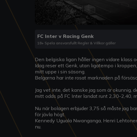
FC Inter v Racing Genk
18+ Spela ansvarsfullt Regler & Villkor gäller
Den belgiska ligan håller ingen vidare klass 
Idag reser ett Genk, utan ligatempo i kroppen, 
mitt uppe i sin säsong.
Belgarna har inte rosat marknaden på försäson
Jag vet inte, det kanske jag som är okunnig, de
mitt odds på FC Inter landat runt 2,30-2,40, m
Nu när bolagen erbjuder 3,75 så måste jag bara
för jävla högt.
Kennedy Uguala Nwanganga, Henri Lehtonen oc
nu.