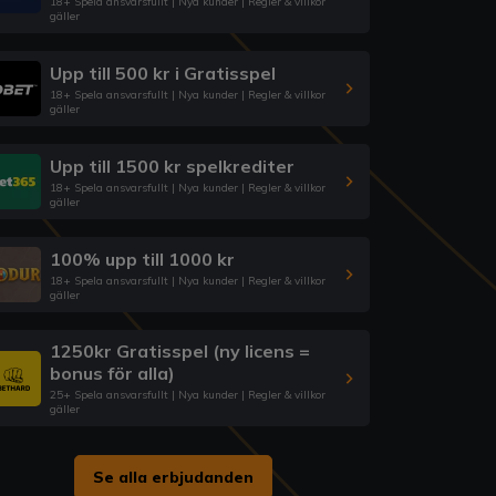
18+ Spela ansvarsfullt | Nya kunder | Regler & villkor
gäller
Upp till 500 kr i Gratisspel
18+ Spela ansvarsfullt | Nya kunder | Regler & villkor
gäller
Upp till 1500 kr spelkrediter
18+ Spela ansvarsfullt | Nya kunder | Regler & villkor
gäller
100% upp till 1000 kr
18+ Spela ansvarsfullt | Nya kunder | Regler & villkor
gäller
1250kr Gratisspel (ny licens =
bonus för alla)
25+ Spela ansvarsfullt | Nya kunder | Regler & villkor
gäller
Se alla erbjudanden