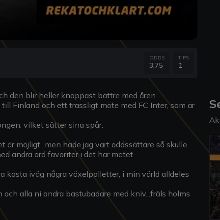
ODDS
TIPS
3,75
1
och den blir heller knappast bättre med åren.
S
till Finland och ett trassligt möte med FC Inter, som är
Ak
gen, vilket sätter sina spår.
t är möjligt...men hade jag vart oddssättare så skulle
ed andra ord favoriter i det här mötet.
 kasta iväg några växelpolletter, i min värld alldeles
h alla ni andra bastubadare med kniv...fräls holms