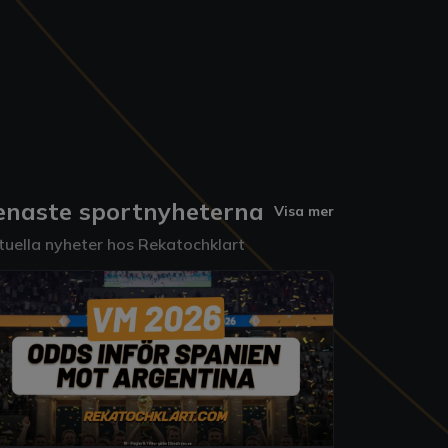
enaste sportnyheterna
Visa mer
tuella nyheter hos Rekatochklart