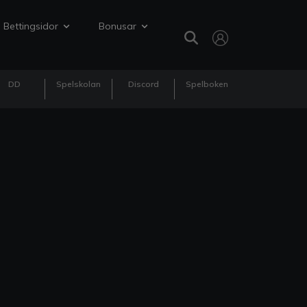
Bettingsidor
Bonusar
DD
Spelskolan
Discord
Spelboken