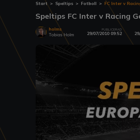
Start
Speltips
Fotboll
FC Inter v Raci
Speltips FC Inter v Racing 
holms
PUBLICERAD
29/07/2010 09:52
29
Tobias Holm