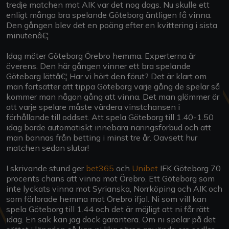
tredje matchen mot AIK var det nog dags. Nu skulle ett
enligt många bra spelande Göteborg äntligen få vinna.
Den gången blev det en poäng efter en kvittering i sista
minutenâ€¦
Idag möter Göteborg Örebro hemma. Experterna är
överens. Den här gången vinner ett bra spelande
Göteborg lättâ€¦ Har vi hört den förut? Det är klart om
man fortsätter att tippa Göteborg varje gång de spelar så
kommer man någon gång att vinna. Det man glömmer är
att varje spelare måste värdera vinstchansen i
förhållande till oddset. Att spela Göteborg till 1.40-1.50
idag borde automatiskt innebära näringsförbud och att
man bannas från betting i minst tre år. Oavsett hur
matchen sedan slutar!
I skrivande stund ger
bet365
och
Unibet
IFK Göteborg 70
procents chans att vinna mot Örebro. Ett Göteborg som
inte lyckats vinna mot Syrianska, Norrköping och AIK och
som förlorade hemma mot Örebro ifjol. Ni som vill kan
spela Göteborg till 1.44 och det är möjligt att ni får rätt
idag. En sak kan jag dock garantera. Om ni spelar på det