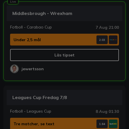
Live
Middlesbrough - Wrexham
Fotboll - Carabao Cup
7 Aug 21:00
Under 2,5 mål
2.03
Läs tipset
jewertsson
Leagues Cup Fredag 7/8
Fotboll - Leagues Cup
8 Aug 01:30
Tre matcher, se text
1.84