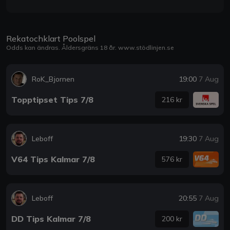
Rekatochklart Poolspel
Odds kan ändras. Åldersgräns 18 år.
www.stödlinjen.se
RoK_Bjornen
19:00
7 Aug
Topptipset Tips 7/8
216 kr
Leboff
19:30
7 Aug
V64 Tips Kalmar 7/8
576 kr
Leboff
20:55
7 Aug
DD Tips Kalmar 7/8
200 kr