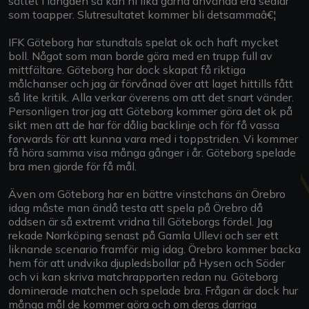
sättet i längden så kan ni lika gärna använda era sedlar
som toapper. Slutresultatet kommer bli detsammaâ€¦
IFK Göteborg har stundtals spelat ok och haft mycket
boll. Något som man borde göra med en trupp full av
mittfältare. Göteborg har dock skapat få riktiga
målchanser och jag är förvånad över att laget hittills fått
så lite kritik. Alla verkar överens om att det snart vänder.
Personligen tror jag att Göteborg kommer göra det ok på
sikt men att de har för dålig backlinje och för få vassa
forwards för att kunna vara med i toppstriden. Vi kommer
få höra samma visa många gånger i år. Göteborg spelade
bra men gjorde för få mål.
Även om Göteborg har en bättre vinstchans än Örebro
idag måste man ändå testa att spela på Örebro då
oddsen är så extremt vridna till Göteborgs fördel. Jag
rekade Norrköping senast på Gamla Ullevi och ser ett
liknande scenario framför mig idag. Örebro kommer backa
hem för att undvika djupledsbollar på Hysen och Söder
och vi kan skriva matchrapporten redan nu. Göteborg
dominerade matchen och spelade bra. Frågan är dock hur
många mål de kommer göra och om deras darriga