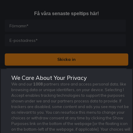
Få våra senaste speltips här!
Jag vill få nyhetsbrev från Rekatochklart och jag är 18+. Regler
We Care About Your Privacy
och villkor gäller.
*
We and our
1008
partners store and access personal data, like
browsing data or unique identifiers, on your device. Selecting I
Accept enables tracking technologies to support the purposes
shown under we and our partners process data to provide. If
trackers are disabled, some content and ads you see may not be
as relevant to you. You can resurface this menu to change your
Affiliate Modell
Ansvarsfullt Spelande
Cookie Policy
choices or withdraw consent at any time by clicking the Show
Om Rekatochklart
F.A.Q
Användarvilkor
Purposes link on the bottom of the webpage [or the floating icon
on the bottom-left of the webpage, if applicable]. Your choices will
Kontakta oss
Nyhetsarkiv
Integritetspolicy