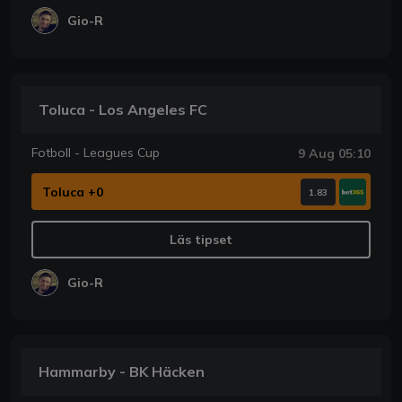
Gio-R
Toluca - Los Angeles FC
Fotboll - Leagues Cup
9 Aug 05:10
Toluca +0
1.83
Läs tipset
Gio-R
Hammarby - BK Häcken