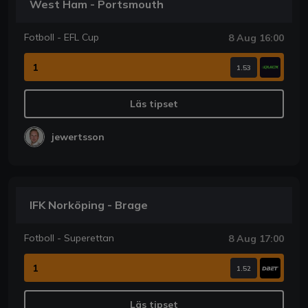
West Ham - Portsmouth
Fotboll - EFL Cup
8 Aug 16:00
1
1.53
Läs tipset
jewertsson
IFK Norköping - Brage
Fotboll - Superettan
8 Aug 17:00
1
1.52
Läs tipset