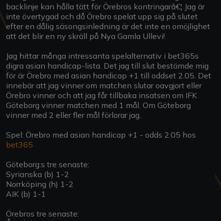
backlinje kan hålla tätt för Örebros kontringarâ€¦ Jag är
inte övertygad och då Örebro spelat upp sig på slutet
efter en dålig säsongsinledning är det inte en omöjlighet
att det blir en ny skräll på Nya Gamla Ullevi!
Jag hittar många intressanta spelalternativ i bet365s
digra asian handicap-lista. Det jag till slut bestämde mig
för är Örebro med asian handicap +1 till oddset 2.05. Det
innebär att jag vinner om matchen slutar oavgjort eller
Örebro vinner och att jag får tillbaka insatsen om IFK
Göteborg vinner matchen med 1 mål. Om Göteborg
vinner med 2 eller fler mål förlorar jag.
Spel: Örebro med asian handicap +1 - odds 2.05 hos
bet365
Göteborg:s tre senaste:
Syrianska (b) 1-2
Norrköping (h) 1-2
AIK (b) 1-1
Örebros tre senaste: