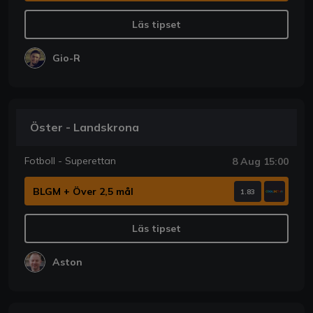
Läs tipset
Gio-R
Öster - Landskrona
Fotboll - Superettan
8 Aug 15:00
BLGM + Över 2,5 mål
1.83
Läs tipset
Aston