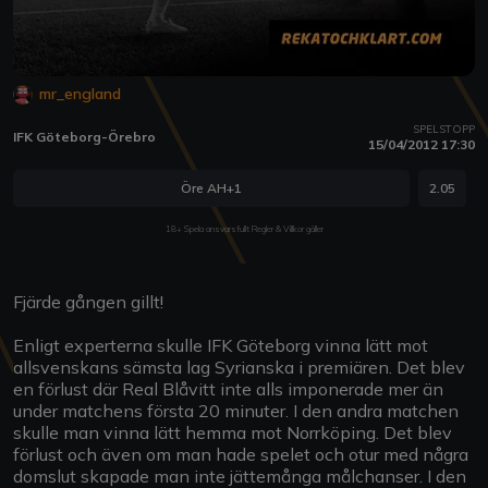
mr_england
SPELSTOPP
IFK Göteborg-Örebro
15/04/2012 17:30
Öre AH+1
2.05
18+ Spela ansvarsfullt Regler & Villkor gäller
Fjärde gången gillt!
Enligt experterna skulle IFK Göteborg vinna lätt mot
allsvenskans sämsta lag Syrianska i premiären. Det blev
en förlust där Real Blåvitt inte alls imponerade mer än
under matchens första 20 minuter. I den andra matchen
skulle man vinna lätt hemma mot Norrköping. Det blev
förlust och även om man hade spelet och otur med några
domslut skapade man inte jättemånga målchanser. I den