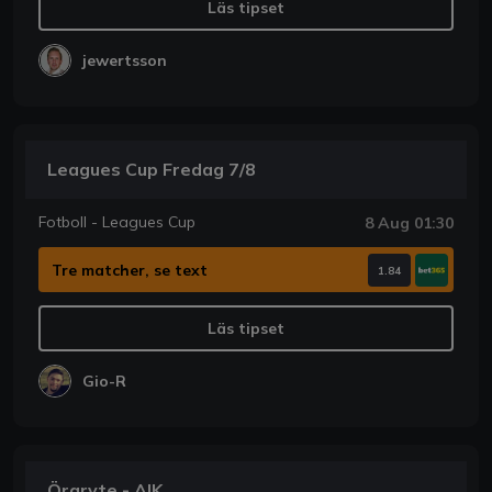
Läs tipset
jewertsson
Leagues Cup Fredag 7/8
Fotboll - Leagues Cup
8 Aug 01:30
Tre matcher, se text
1.84
Läs tipset
Gio-R
Örgryte - AIK