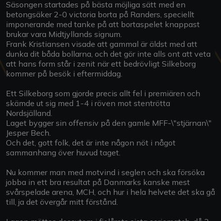
Säsongen startades på bästa möjliga sätt med en
betongsäker 2-0 victoria borta på Randers, speciellt
imponerande med tanke på att bortaspelet knappast
brukar vara Midtjyllands signum.
Frank Kristiansen visade att gammal är äldst med att
dunka dit båda bollarna, och det gör inte alls ont att veta
att hans form står i zenit när ett bedrövligt Silkeborg
kommer på besök i eftermiddag.
Ett Silkeborg som gjorde precis allt fel i premiären och
skämde ut sig med 1-4 i röven mot stentrötta
Nordsjälland.
Laget bygger sin offensiv på den gamle MFF-\"stjärnan\"
Jesper Bech.
Och det, gott folk, det är inte någon nöt i något
sammanhang över huvud taget.
Nu kommer man med motvind i seglen och ska försöka
jobba in ett bra resultat på Danmarks kanske mest
svårspelade arena, MCH, och hur i hela helvete det ska gå
till, ja det övergår mitt förstånd.