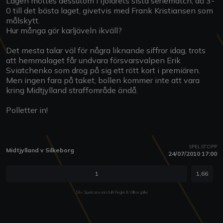
Lagen möttes dessutom i fjolårets sista seriematch, då 3-
0 till det bästa laget, givetvis med Frank Kristiansen som
målskytt.
Hur många gör karljäveln ikväll?
Det mesta talar väl för några liknande siffror idag, trots
att hemmalaget får undvara försvarsvalpen Erik
Sviatchenko som drog på sig ett rött kort i premiären.
Men ingen fara på taket, bollen kommer inte att vara
kring Midtjylland straffområde ändå.
Polletter in!
SPELSTOPP
Midtjylland v Silkeborg
24/07/2010 17:00
1
1,66
18+ Spela ansvarsfullt Regler & Villkor gäller