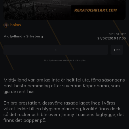
holms
SPELSTOPP
Midtjylland v Silkeborg
24/07/2010 17:00
1
1,66
18+ Spela ansvarsfullt Regler & Villkor gäller
Midtjylland var, om jag inte är helt fel ute, förra säsongens
näst bästa hemmalag efter suveräna Köpenhamn, som
gjorde rent hus.
En bra prestation, dessvärre rasade laget ihop i våras
vilket ledde till en blygsam placering, kvalité finns dock
så det räcker och blir över i Jimmy Laursens lagbygge, det
finns det papper på.