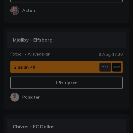
Aston
Mjällby - Elfsborg
Fotboll - Allsvenskan
8 Aug 17:30
2 asian +0
2.35
Läs tipset
Polsater
Chivas - FC Dallas