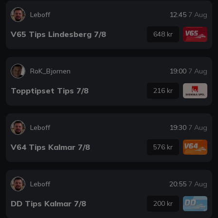
Leboff
12:45
7 Aug
V65 Tips Lindesberg 7/8
648 kr
RoK_Bjornen
19:00
7 Aug
Topptipset Tips 7/8
216 kr
Leboff
19:30
7 Aug
V64 Tips Kalmar 7/8
576 kr
Leboff
20:55
7 Aug
DD Tips Kalmar 7/8
200 kr