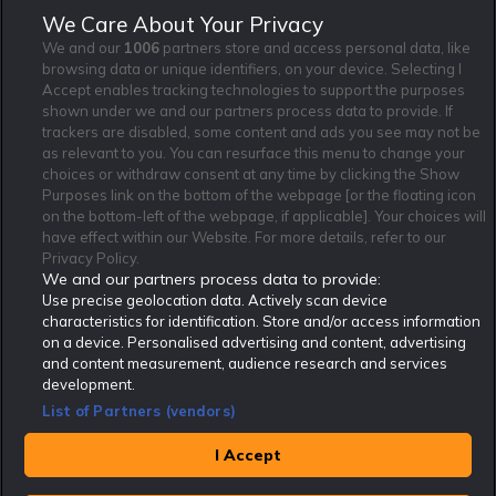
Jag vill få nyhetsbrev från Rekatochklart och jag är 18+. Regler
We Care About Your Privacy
och villkor gäller.
*
We and our
1006
partners store and access personal data, like
browsing data or unique identifiers, on your device. Selecting I
Accept enables tracking technologies to support the purposes
shown under we and our partners process data to provide. If
trackers are disabled, some content and ads you see may not be
as relevant to you. You can resurface this menu to change your
Affiliate Modell
Ansvarsfullt Spelande
Cookie Policy
choices or withdraw consent at any time by clicking the Show
Om Rekatochklart
F.A.Q
Användarvilkor
Purposes link on the bottom of the webpage [or the floating icon
on the bottom-left of the webpage, if applicable]. Your choices will
Kontakta oss
Nyhetsarkiv
Integritetspolicy
have effect within our Website. For more details, refer to our
Redaktionen
Tipsarkiv
Sportkalender
Privacy Policy.
We and our partners process data to provide:
Redaktionell policy
Rekatochklart shop
Use precise geolocation data. Actively scan device
characteristics for identification. Store and/or access information
Rekatochklart.com är Sveriges ledande betting-community. 2017 nominerades
on a device. Personalised advertising and content, advertising
Rekatochklart som en av världens bästa spelinformations-sajter på spelbranschens egen
Oscarsgala EGR Awards.
and content measurement, audience research and services
development.
Rekatochklart är oberoende och ej knutet till något specifikt spelbolag. Här hittar du
speltips, unika insättningsbonusar och erbjudanden från de största och mest seriösa
List of Partners (vendors)
spelbolagen. En spelbok, spelskola, information om skador och avstängningar samt vårt
populära klotterplank.
Har du några frågor är du välkommen att
kontakta oss
.
I Accept
Copyright © Rekatochklart.com 2008-2026 - Alla rättigheter reserverade.