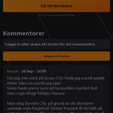
Gå till Nordicbet
18+ Spela ansvarsfullt Regler & Villkor gäller
Kommentarer
Logga in eller skapa ett konto för att kommentera
Skapa ett konto
Musse
-
16 Sep - 14:59
Om jag inte varit på Sirius-City hade jag också spelat
ettan. Men nu avstår jag spel.
Sirius hade precis som på tunavallen mycket boll
men inga riktigt farliga chanser.
Man slog (tyvärr) City på grund av att domaren
verkade vara färgblind. Dömer frispark åt fel håll på