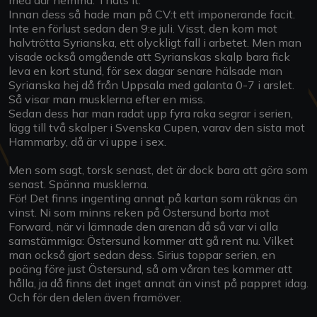
Innan dess så hade man på CV:t ett imponerande facit.
Inte en förlust sedan den 9:e juli. Visst, den kom mot
halvtrötta Syrianska, ett olyckligt fall i arbetet. Men man
visade också omgående att Syrianskas skalp bara fick
leva en kort stund, för sex dagar senare hälsade man
Syrianska hej då från Uppsala med galanta 0-7 i arslet.
Så visar man musklerna efter en miss.
Sedan dess har man radat upp fyra raka segrar i serien,
lägg till två skalper i Svenska Cupen, varav den sista mot
Hammarby, då är vi uppe i sex.
Men som sagt, torsk senast, det är dock bara att göra som
senast. Spänna musklerna.
För! Det finns ingenting annat på kartan som räknas än
vinst. Ni som minns reken på Östersund borta mot
Forward, när vi lämnade den arenan då så var vi alla
samstämmiga: Östersund kommer att gå rent nu. Vilket
man också gjort sedan dess. Sirius toppar serien, en
poäng före just Östersund, så om våran tes kommer att
hålla, ja då finns det inget annat än vinst på pappret idag.
Och för den delen även framöver.