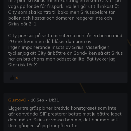
mittplan så Sirius får en kontring eftersom City är på
väg upp för de får frispark. Bollen går ut till inkast åt
City som ska kontra tillbaka men Siriusspelare tar
bollen och kastar och domaren reagerar inte och
Sirius gör 2-1.
City pressar på sista minuterna och får en hörna med
20 sek kvar men då blåser domaren av.
Ingen imponerande insats av Sirius. Visserligen
tycker jag att City är bättre än Sandviken så att Sirius
har en bra chans men oddset är lite lågt tycker jag.
Stor risk för X
0
GustavO
-
16 Sep - 14:31
Ligger tre gräsplaner bredvid konstgräset som inte
går oanvända, SIF presterar bättre mot ju bättre laget
dom möter. Sirius är vassa hemma, det har man sett
flera gånger, så jag tror på en 1:a.