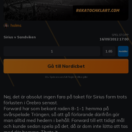
holms
SPELSTOPP
Sirius v Sandviken
16/09/2012 17:00
1
1,65
Gå till Nordicbet
18+ Spela ansvarsfullt Regler & Villkor gäller
Nej, det är absolut ingen fara på taket för Sirius form trots
förlusten i Örebro senast.
Forward har som bekant raden 8-1-1 hemma på
svårspelade Trängen, så att gå förlorande därifrån gör
man alltid med hedern i behåll. Forward till ett tidigt mål
och kunde sedan spela på det, då är dom inte lätta att tas
med där hemma. Thats it.