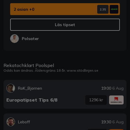
2 asian +0
2.35
Läs tipset
Polsater
Rekatochklart Poolspel
Odds kan ändras. Åldersgräns 18 år.
www.stödlinjen.se
RoK_Bjornen
19:00
6 Aug
Europatipset Tips 6/8
1296 kr
Leboff
19:30
6 Aug