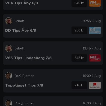
V64 Tips Åby 6/8
540 kr
Leboff
20:55
6 Aug
DD Tips Åby 6/8
200 kr
Leboff
12:45
7 Aug
V65 Tips Lindesberg 7/8
648 kr
RoK_Bjornen
19:00
7 Aug
Topptipset Tips 7/8
216 kr
RoK_Bjornen
16:00
8 Aug