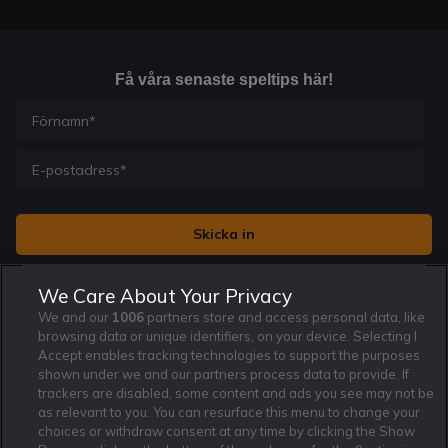
Få våra senaste speltips här!
Jag vill få nyhetsbrev från Rekatochklart och jag är 18+. Regler
We Care About Your Privacy
och villkor gäller.
*
We and our
1006
partners store and access personal data, like
browsing data or unique identifiers, on your device. Selecting I
Accept enables tracking technologies to support the purposes
shown under we and our partners process data to provide. If
trackers are disabled, some content and ads you see may not be
as relevant to you. You can resurface this menu to change your
Affiliate Modell
Ansvarsfullt Spelande
Cookie Policy
choices or withdraw consent at any time by clicking the Show