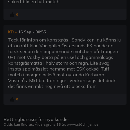
säkert blir en tuff match.
0
KD
-
16 Sep - 00:55
Tack för infon om konstgräs i Sandviken, nu känns ju
ettan rätt klar. Vad gäller Östersunds FK har de en
torsk sedan den imponerande matchen på Trängen.
0-1 mot Väsby borta på en usel och gammaldags
konstgräsmatta i halv storm och regn. Lite svag
insats spelmässigt hemma mot ESK också. Tuff
match i morgon också mot nytända Kerburan i
Västerås. Mkt bra träningar i veckan sägs det dock,
det finns en mkt hög nivå att plocka fram.
0
Bettingbonusar för nya kunder
Odds kan ändras. Åldersgräns 18 år.
www.stödlinjen.se