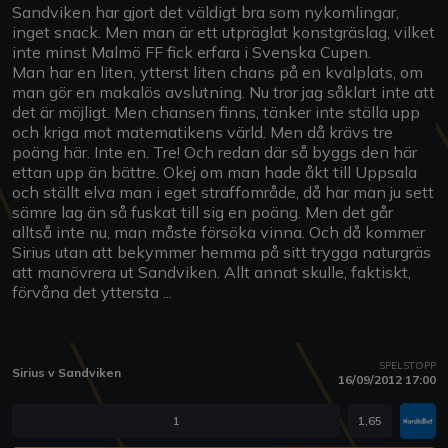
Sandviken har gjort det väldigt bra som nykomlingar,
inget snack. Men man är ett utpräglat konstgräslag, vilket
inte minst Malmö FF fick erfara i Svenska Cupen.
Man har en liten, ytterst liten chans på en kvalplats, om
man gör en makalös avslutning. Nu tror jag såklart inte att
det är möjligt. Men chansen finns, tänker inte ställa upp
och kriga mot matematikens värld. Men då krävs tre
poäng här. Inte en. Tre! Och redan där så byggs den här
ettan upp än bättre. Okej om man hade åkt till Uppsala
och ställt elva man i eget straffområde, då har man ju sett
sämre lag än så fuskat till sig en poäng. Men det går
alltså inte nu, man måste försöka vinna. Och då kommer
Sirius utan att bekymmer hemma på sitt trygga naturgräs
att manövrera ut Sandviken. Allt annat skulle, faktiskt,
förvåna det yttersta ...
SPELSTOPP
Sirius v Sandviken
16/09/2012 17:00
1
1,65