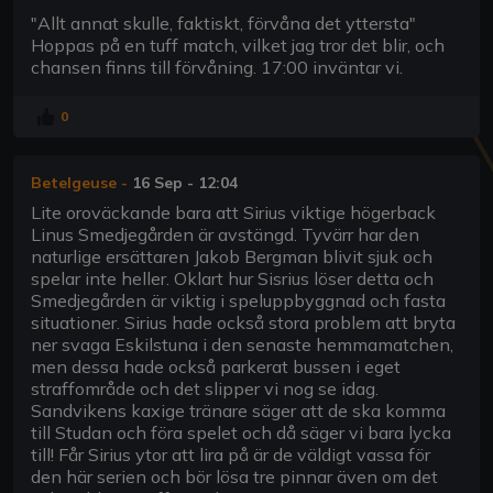
"Allt annat skulle, faktiskt, förvåna det yttersta"
Hoppas på en tuff match, vilket jag tror det blir, och
chansen finns till förvåning. 17:00 inväntar vi.
0
Betelgeuse
-
16 Sep - 12:04
Lite oroväckande bara att Sirius viktige högerback
Linus Smedjegården är avstängd. Tyvärr har den
naturlige ersättaren Jakob Bergman blivit sjuk och
spelar inte heller. Oklart hur Sisrius löser detta och
Smedjegården är viktig i speluppbyggnad och fasta
situationer. Sirius hade också stora problem att bryta
ner svaga Eskilstuna i den senaste hemmamatchen,
men dessa hade också parkerat bussen i eget
straffområde och det slipper vi nog se idag.
Sandvikens kaxige tränare säger att de ska komma
till Studan och föra spelet och då säger vi bara lycka
till! Får Sirius ytor att lira på är de väldigt vassa för
den här serien och bör lösa tre pinnar även om det