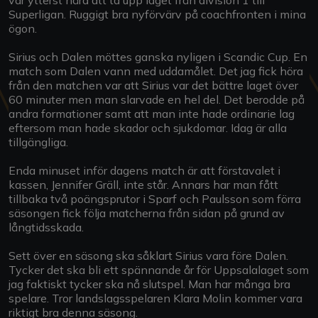
Superligan. Ruggigt bra nyförvärv på coachfronten i mina
ögon.
Sirius och Dalen möttes ganska nyligen i Scandic Cup. En
match som Dalen vann med uddamålet. Det jag fick höra
från den matchen var att Sirius var det bättre laget över
60 minuter men man slarvade en hel del. Det berodde på
andra formationer samt att man inte hade ordinarie lag
eftersom man hade skador och sjukdomar. Idag är alla
tillgängliga.
Enda minuset inför dagens match är att förstavalet i
kassen, Jennifer Gräll, inte står. Annars har man fått
tillbaka två poängsprutor i Sparf och Paulsson som förra
säsongen fick följa matcherna från sidan på grund av
långtidsskada.
Sett över en säsong ska såklart Sirius vara före Dalen.
Tycker det ska bli ett spännande år för Uppsalalaget som
jag faktiskt tycker ska nå slutspel. Man har många bra
spelare. Tror landslagsspelaren Klara Molin kommer vara
riktigt bra denna säsong.