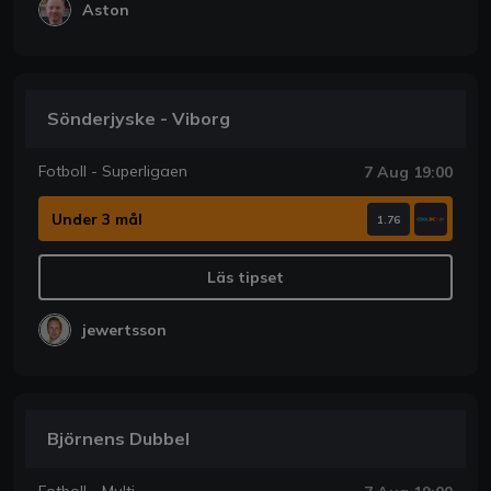
Aston
Sönderjyske - Viborg
Fotboll - Superligaen
7 Aug 19:00
Under 3 mål
1.76
Läs tipset
jewertsson
Björnens Dubbel