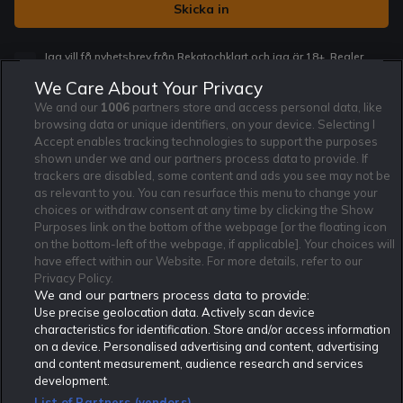
Jag vill få nyhetsbrev från Rekatochklart och jag är 18+. Regler
och villkor gäller.
*
We Care About Your Privacy
We and our
1006
partners store and access personal data, like
browsing data or unique identifiers, on your device. Selecting I
Accept enables tracking technologies to support the purposes
shown under we and our partners process data to provide. If
trackers are disabled, some content and ads you see may not be
Affiliate Modell
Ansvarsfullt Spelande
Cookie Policy
as relevant to you. You can resurface this menu to change your
Om Rekatochklart
F.A.Q
Användarvilkor
choices or withdraw consent at any time by clicking the Show
Purposes link on the bottom of the webpage [or the floating icon
Kontakta oss
Nyhetsarkiv
Integritetspolicy
on the bottom-left of the webpage, if applicable]. Your choices will
Redaktionen
Tipsarkiv
Sportkalender
have effect within our Website. For more details, refer to our
Privacy Policy.
Redaktionell policy
Rekatochklart shop
We and our partners process data to provide:
Use precise geolocation data. Actively scan device
Rekatochklart.com är Sveriges ledande betting-community. 2017 nominerades
Rekatochklart som en av världens bästa spelinformations-sajter på spelbranschens egen
characteristics for identification. Store and/or access information
Oscarsgala EGR Awards.
on a device. Personalised advertising and content, advertising
Rekatochklart är oberoende och ej knutet till något specifikt spelbolag. Här hittar du
and content measurement, audience research and services
speltips, unika insättningsbonusar och erbjudanden från de största och mest seriösa
development.
spelbolagen. En spelbok, spelskola, information om skador och avstängningar samt vårt
populära klotterplank.
List of Partners (vendors)