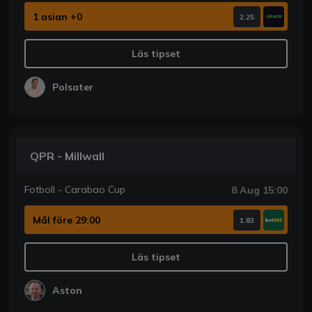
1 asian +0
2.25
Läs tipset
Polsater
QPR - Millwall
Fotboll - Carabao Cup
8 Aug 15:00
Mål före 29:00
1.83
Läs tipset
Aston