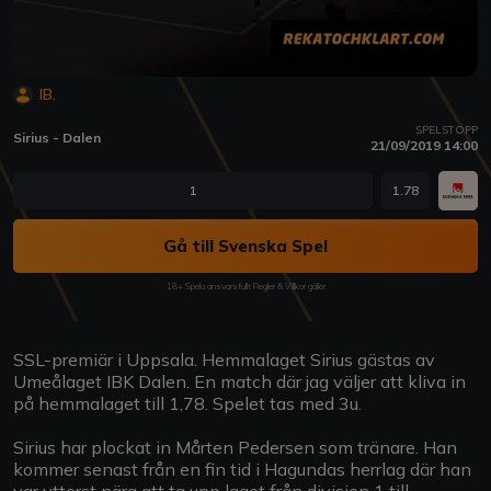
IB.
SPELSTOPP
Sirius - Dalen
21/09/2019 14:00
1
1.78
Gå till Svenska Spel
18+ Spela ansvarsfullt Regler & Villkor gäller
SSL-premiär i Uppsala. Hemmalaget Sirius gästas av
Umeålaget IBK Dalen. En match där jag väljer att kliva in
på hemmalaget till 1,78. Spelet tas med 3u.
Sirius har plockat in Mårten Pedersen som tränare. Han
kommer senast från en fin tid i Hagundas herrlag där han
var ytterst nära att ta upp laget från division 1 till