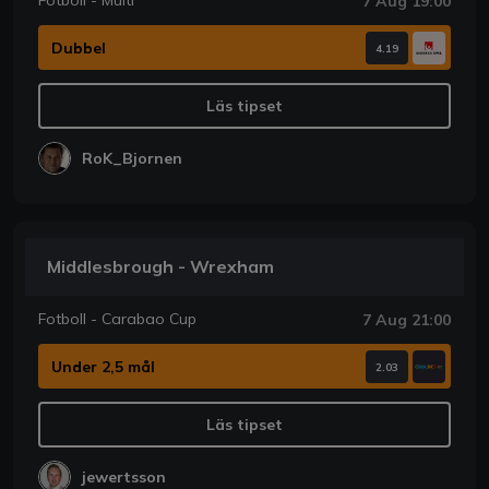
Fotboll - Multi
7 Aug 19:00
Dubbel
4.19
Läs tipset
RoK_Bjornen
Middlesbrough - Wrexham
Fotboll - Carabao Cup
7 Aug 21:00
Under 2,5 mål
2.03
Läs tipset
jewertsson