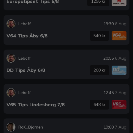
Europatipset Tips 6/8
1296 kr
Leboff
19:30
6 Aug
V64 Tips Åby 6/8
540 kr
Leboff
20:55
6 Aug
DD Tips Åby 6/8
200 kr
Leboff
12:45
7 Aug
V65 Tips Lindesberg 7/8
648 kr
RoK_Bjornen
19:00
7 Aug