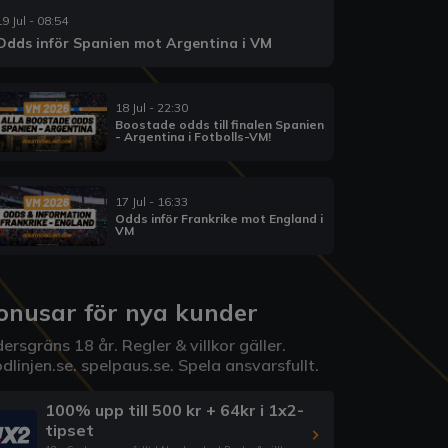
19 Jul - 08:54
Odds inför Spanien mot Argentina i VM
18 Jul - 22:30
Boostade odds till finalen Spanien
- Argentina i Fotbolls-VM!
17 Jul - 16:33
Odds inför Frankrike mot England i
VM
onusar för nya kunder
ersgräns 18 år. Regler & villkor gäller.
dlinjen.se
.
spelpaus.se
. Spela ansvarsfullt.
100% upp till 500 kr + 64kr i 1x2-
tipset