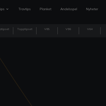
ips
Travtips
Planket
Andelsspel
Nyheter
atipset
Topptipset
V85
V86
V64