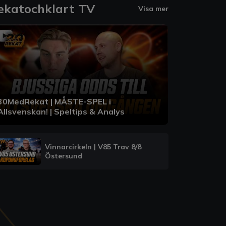
ekatochklart TV
Visa mer
30MedRekat | MÅSTE-SPEL i
Allsvenskan! | Speltips & Analys
Vinnarcirkeln | V85 Trav 8/8
Östersund