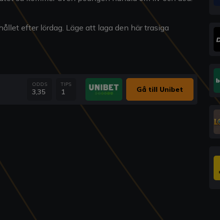
llet efter lördag. Läge att laga den här trasiga
ODDS
TIPS
Gå till Unibet
3,35
1