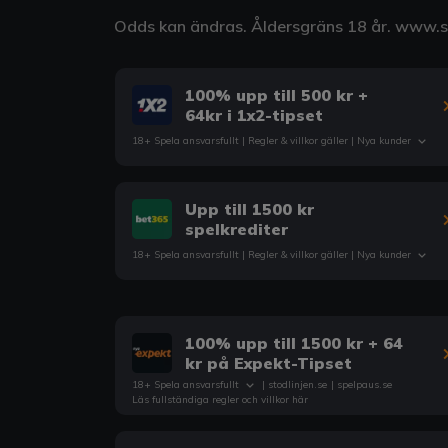
Odds kan ändras. Åldersgräns 18 år.
www.st
100% upp till 500 kr +
64kr i 1x2-tipset
18+ Spela ansvarsfullt |
Regler & villkor
gäller | Nya kunder
Upp till 1500 kr
spelkrediter
18+ Spela ansvarsfullt |
Regler & villkor
gäller | Nya kunder
100% upp till 1500 kr + 64
kr på Expekt-Tipset
18+ Spela ansvarsfullt
|
stodlinjen.se
|
spelpaus.se
Läs fullständiga regler och villkor här