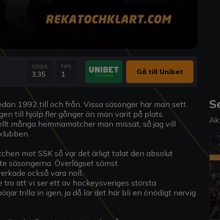
ODDS
TIPS
Gå till Unibet
3,35
1
S
edan 1992 till och från. Vissa säsonger har man sett
gen till hjälp fler gånger än man varit på plats.
Ak
iellt många hemmamatcher man missat, så jag vill
/klubben.
en mot SSK så var det ärligt talat den absolut
ste säsongerna. Överlägset sämst.
verkade också vara noll.
te tro att vi ser ett av hockeysveriges största
ar trilla in igen, ja då lär det här bli en önödigt nervig