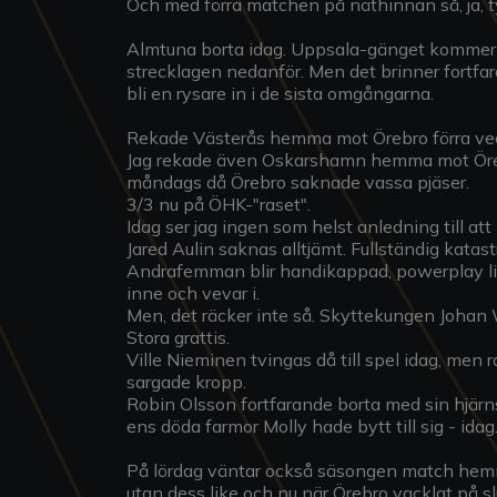
Och med förra matchen på näthinnan så, ja, tyv
Almtuna borta idag. Uppsala-gänget kommer frå
strecklagen nedanför. Men det brinner fortfa
bli en rysare in i de sista omgångarna.
Rekade Västerås hemma mot Örebro förra vec
Jag rekade även Oskarshamn hemma mot Örebro
måndags då Örebro saknade vassa pjäser.
3/3 nu på ÖHK-"raset".
Idag ser jag ingen som helst anledning till att
Jared Aulin saknas alltjämt. Fullständig katas
Andrafemman blir handikappad, powerplay l
inne och vevar i.
Men, det räcker inte så. Skyttekungen Johan 
Stora grattis.
Ville Nieminen tvingas då till spel idag, men
sargade kropp.
Robin Olsson fortfarande borta med sin hjärn
ens döda farmor Molly hade bytt till sig - idag
På lördag väntar också säsongen match hemm
utan dess like och nu när Örebro vacklat på 