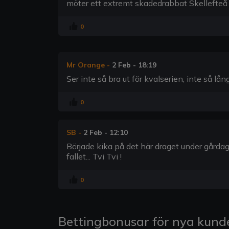
möter ett extremt skadedrabbat Skellefteå
0
Mr Orange
-
2 Feb - 18:19
Ser inte så bra ut för kvalserien, inte så lång
0
SB
-
2 Feb - 12:10
Började kika på det här draget under gårda
fallet... Tvi Tvi !
0
Bettingbonusar för nya kund