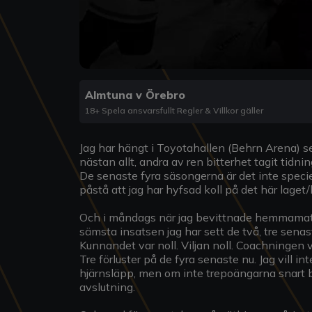
Almtuna v Örebro
18+ Spela ansvarsfullt Regler & Villkor gäller
Jag har hängt i Toyotahallen (Behrn Arena) s
nästan allt, andra av ren bitterhet tagit tidnin
De senaste fyra säsongerna är det inte spec
påstå att jag har hyfsad koll på det här laget
Och i måndags när jag bevittnade hemmamatch
sämsta insatsen jag har sett de två, tre sena
Kunnandet var noll. Viljan noll. Coachningen 
Tre förluster på de fyra senaste nu. Jag vill in
hjärnsläpp, men om inte trepoängarna snart börj
avslutning.