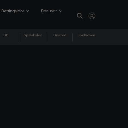
Bettingsidor
Bonusar
DD
Spelskolan
Discord
Spelboken