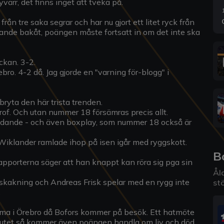
ärr, det finns inget att tveka på.
n tre saka segrar och har nu gjort ett litet ryck från
rande bakåt, poängen måste fortsatt in om det inte ska
kan. 3-2.
. 4-2 då. Jag gjorde en "varning för-blogg" i
 bryta den här trista trenden.
trof. Och utan nummer 18 försämras precis allt.
idande - och även boxplay, som nummer 18 också är
Wiklander ramlade ihop på isen igår med ryggskott.
B
 rapporterna säger att han knappt kan röra sig pga sin
Åld
skakning och Andreas Frisk spelar med en rygg inte
stö
.
a i Örebro då Bofors kommer på besök. Ett hatmöte
slutet så kommer även poängen handla om liv och död.