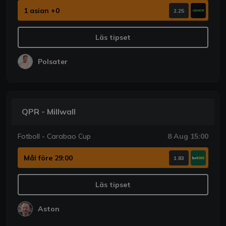
1 asian +0
2.25
Läs tipset
Polsater
QPR - Millwall
Fotboll - Carabao Cup
8 Aug 15:00
Mål före 29:00
1.83
Läs tipset
Aston