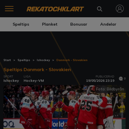
Speltips
Planket
Bonusar
Andelar
Start
Speltips
Ishockey
Danmark - Slovakien
Speltips Danmark - Slovakien
SPORT
LIGA
PUBLICERAD
0
Ishockey
Hockey-VM
19/05/2026 23:19
Foto: Bildbyrån