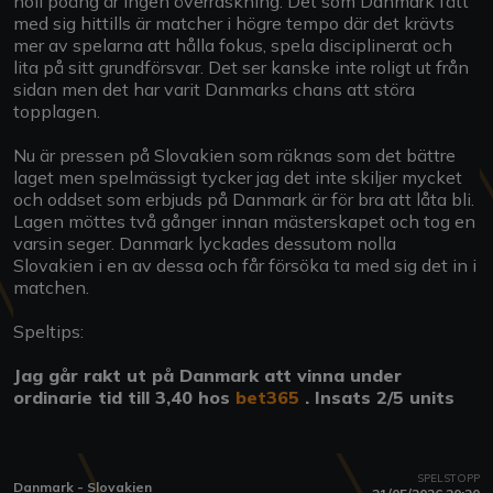
noll poäng är ingen överraskning. Det som Danmark fått
med sig hittills är matcher i högre tempo där det krävts
mer av spelarna att hålla fokus, spela disciplinerat och
lita på sitt grundförsvar. Det ser kanske inte roligt ut från
sidan men det har varit Danmarks chans att störa
topplagen.
Nu är pressen på Slovakien som räknas som det bättre
laget men spelmässigt tycker jag det inte skiljer mycket
och oddset som erbjuds på Danmark är för bra att låta bli.
Lagen möttes två gånger innan mästerskapet och tog en
varsin seger. Danmark lyckades dessutom nolla
Slovakien i en av dessa och får försöka ta med sig det in i
matchen.
Speltips:
Jag går rakt ut på Danmark att vinna under
ordinarie tid till 3,40 hos
bet365
. Insats 2/5 units
SPELSTOPP
Danmark - Slovakien