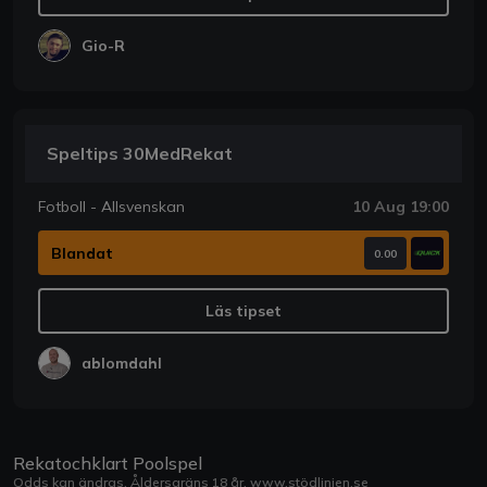
Gio-R
Speltips 30MedRekat
Fotboll - Allsvenskan
10 Aug 19:00
Blandat
0.00
Läs tipset
ablomdahl
Rekatochklart Poolspel
Odds kan ändras. Åldersgräns 18 år.
www.stödlinjen.se