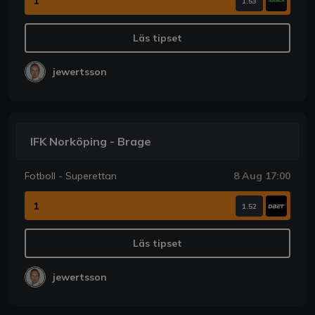
1
1.53
Läs tipset
jewertsson
IFK Norköping - Brage
Fotboll - Superettan
8 Aug 17:00
1
1.52
Läs tipset
jewertsson