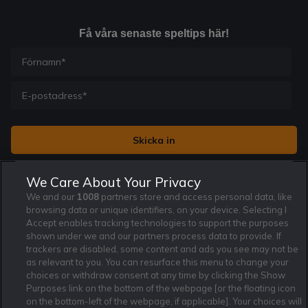
Få våra senaste speltips här!
Jag vill få nyhetsbrev från Rekatochklart och jag är 18+. Regler
We Care About Your Privacy
och villkor gäller.
*
We and our
1008
partners store and access personal data, like
browsing data or unique identifiers, on your device. Selecting I
Accept enables tracking technologies to support the purposes
shown under we and our partners process data to provide. If
trackers are disabled, some content and ads you see may not be
as relevant to you. You can resurface this menu to change your
Affiliate Modell
Ansvarsfullt Spelande
Cookie Policy
choices or withdraw consent at any time by clicking the Show
Purposes link on the bottom of the webpage [or the floating icon
Om Rekatochklart
F.A.Q
Användarvilkor
on the bottom-left of the webpage, if applicable]. Your choices will
Kontakta oss
Nyhetsarkiv
Integritetspolicy