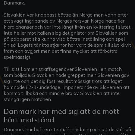
Danmark.
Slovakien var knappast bättre än Norge men vann efter
ett svagt ingripande av Norges försvar. Norge hade fler
klara chanser och var inte långt ifrån en kvittering i slutet.
Inte heller mot Italien slog det gnistor om Slovakien som
på papperet ska kunna visa bättre inställning och spel
än så. Lagets tänkta stjärnor har varit de som till slut klivit
fram och avgjort men det finns mycket att förbättra
spelmässigt.
Till sist kom en straffseger över Slovenien i en match
som böljade. Slovakien hade greppet men Slovenien gav
sig inte och bet sig fast resultatmässigt trots att laget
hamnade i 2-4-underläge. Imponerande av Slovenien att
komma tillbaka och mindre bra av Slovakien att inte
stänga igen matchen.
Danmark har med sig att de mött
hårt motstånd
Danmark har haft en stentuff inledning och att de står på