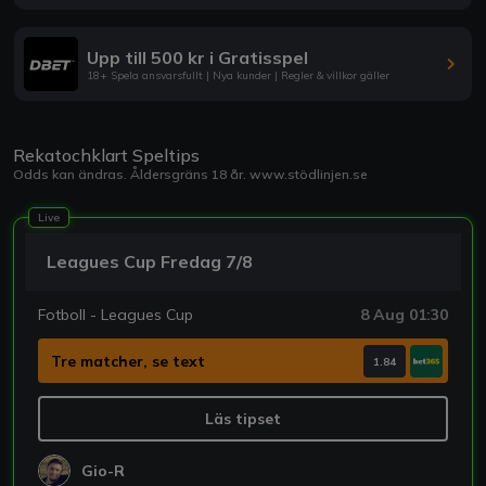
Upp till 500 kr i Gratisspel
18+ Spela ansvarsfullt | Nya kunder | Regler & villkor gäller
Rekatochklart Speltips
Odds kan ändras. Åldersgräns 18 år.
www.stödlinjen.se
Live
Leagues Cup Fredag 7/8
Fotboll - Leagues Cup
8 Aug 01:30
Tre matcher, se text
1.84
Läs tipset
Gio-R