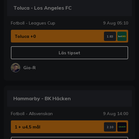
Toluca - Los Angeles FC
Fotboll - Leagues Cup
9 Aug 05:10
Toluca +0
1.83
Läs tipset
Gio-R
Hammarby - BK Häcken
Fotboll - Allsvenskan
9 Aug 14:00
1 + u4,5 mål
2.10