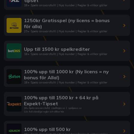
tipset
18+ Spela ansvarsfullt | Nya kunder | Regler & villkor gäller
1250kr Gratisspel (ny licens = bonus
för alla)
25+ Spela ansvarsfullt | Nya kunder | Regler & villkor gäller
Upp till 1500 kr spelkrediter
18+ Spela ansvarsfullt | Nya kunder | Regler & villkor gäller
100% upp till 1000 kr (Ny licens = ny
bonus för Alla!)
18+ Spela ansvarsfullt | Nya kunder | Regler & villkor gäller
100% upp till 1500 kr + 64 kr på
Expekt-Tipset
18+ Spela ansvarsfullt
|
stodlinjen.se
|
spelpaus.se
Läs fullständiga regler och villkor här
100% upp till 500 kr