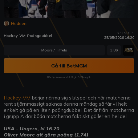
Hedeen
SPELSTOPP
Hockey-VM: Poängdubbel
25/05/2026 16:20
Moore / Tiffels
3.86
Gå till BetMGM
18+ Spela ansvarsfullt Regler & Villkor gäller
Hockey-VM
börjar närma sig slutspel och när matcherna
rent stjärnmässigt saknas denna måndag så får vi helt
enkelt gå på en liten poängdubbel. Det är från matcherna
i grupp A där båda matcherna faktiskt gäller en hel del.
USA - Ungern, kl 16.20
Oliver Moore att göra poäng (1.74)