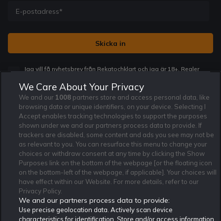
Jag vill få nyhetsbrev från Rekatochklart och jag är 18+. Regler
och villkor gäller.
*
We Care About Your Privacy
We and our
1008
partners store and access personal data, like
browsing data or unique identifiers, on your device. Selecting I
Accept enables tracking technologies to support the purposes
shown under we and our partners process data to provide. If
trackers are disabled, some content and ads you see may not be
Affiliate Modell
Ansvarsfullt Spelande
Cookie Policy
as relevant to you. You can resurface this menu to change your
Om Rekatochklart
F.A.Q
Användarvilkor
choices or withdraw consent at any time by clicking the Show
Purposes link on the bottom of the webpage [or the floating icon
Kontakta oss
Nyhetsarkiv
Integritetspolicy
on the bottom-left of the webpage, if applicable]. Your choices will
Redaktionen
Tipsarkiv
Sportkalender
have effect within our Website. For more details, refer to our
Privacy Policy.
Redaktionell policy
Rekatochklart shop
We and our partners process data to provide:
Use precise geolocation data. Actively scan device
Rekatochklart.com är Sveriges ledande betting-community. 2017 nominerades
Rekatochklart som en av världens bästa spelinformations-sajter på spelbranschens egen
characteristics for identification. Store and/or access information