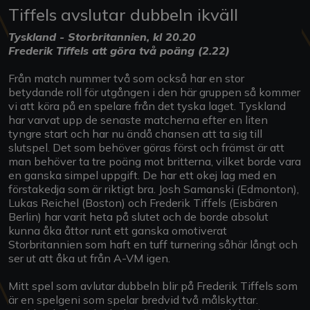
Tiffels avslutar dubbeln ikväll
Tyskland - Storbritannien, kl 20.20
Frederik Tiffels att göra två poäng (2.22)
Från match nummer två som också har en stor
betydande roll för utgången i den här gruppen så kommer
vi att köra på en spelare från det tyska laget. Tyskland
har varvat upp de senaste matcherna efter en liten
tyngre start och har nu ändå chansen att ta sig till
slutspel. Det som behöver göras först och främst är att
man behöver ta tre poäng mot britterna, vilket borde vara
en ganska simpel uppgift. De har ett okej lag med en
förstakedja som är riktigt bra. Josh Samanski (Edmonton),
Lukas Reichel (Boston) och Frederik Tiffels (Eisbären
Berlin) har varit heta på slutet och de borde absolut
kunna åka åttor runt ett ganska omotiverat
Storbritannien som haft en tuff turnering såhär långt och
ser ut att åka ut från A-VM igen.
Mitt spel som avlutar dubbeln blir på Frederik Tiffels som
är en spelgeni som spelar bredvid två målskyttar.