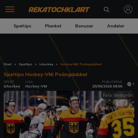
Speltips
Planket
Bonusar
Andelar
Start
Speltips
Ishockey
Hockey-VM: Poängdubbel
Speltips Hockey-VM: Poängdubbel
SPORT
LIGA
PUBLICERAD
0
Ishockey
Hockey-VM
25/05/2026 08:56
Foto: Bildbyrån