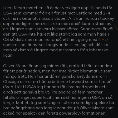
I den första matchen så är det verkligen upp till bevis för
USA som kommer från en förlust mot Lettland med 2-4
och nu riskerar att missa slutspel. Allt kan hända i hockey
uppenbarligen, men visst ska man ändå kunna städa av
ett Ungern som ska vara klasser sämre. Sanningen är väl
den att USA inte har ett lika starkt lag som man hade i
OS såklart, men man har ändå ett helt gäng med
NHL
-
spelare som är hyfsat tongivande i sina lag och då ska
man såklart slå Ungern med merparten från inhemska
ligan.
Oliver Moore är om jag minns rätt, draftad i första rundan
för ett par år sedan, men har inte riktigt blommat ut som
många trott. Han har ändå en ganska betydande roll i
Chicago och är en hårt arbetande forward som är bra på
rören. Här i USAs lag har han fått bra med speltid och
ändå sett ganska bra ut. Tre poäng på fem matcher
hittills är inget superfacit, men det har ingen i USA än så
länge. Mot ett lag som Ungern så ska samtliga spelare ha
bra poängchans och idag landar det på Oliver Moore som
också har spelat i den första powerplay-formationen.