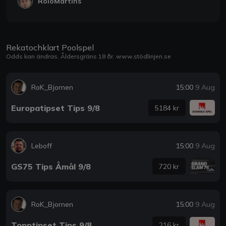
RoloMartins
Rekatochklart Poolspel
Odds kan ändras. Åldersgräns 18 år.
www.stödlinjen.se
RoK_Bjornen
15:00
9 Aug
Europatipset Tips 9/8
5184 kr
Leboff
15:00
9 Aug
GS75 Tips Åmål 9/8
720 kr
RoK_Bjornen
15:00
9 Aug
Topptipset Tips 9/8
216 kr