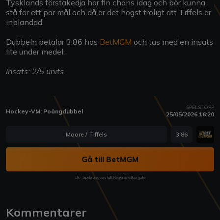
Tysklands förstakedja har fin chans idag och bör kunna
stå för ett par mål och då är det högst troligt att Tiffels är
inblandad.
Dubbeln betalar 3.86 hos
BetMGM
och tas med en insats
lite under medel.
Insats: 2/5 units
SPELSTOPP
Hockey-VM: Poängdubbel
25/05/2026 16:20
Moore / Tiffels
3.86
Gå till BetMGM
18+ Spela ansvarsfullt Regler & Villkor gäller
Kommentarer