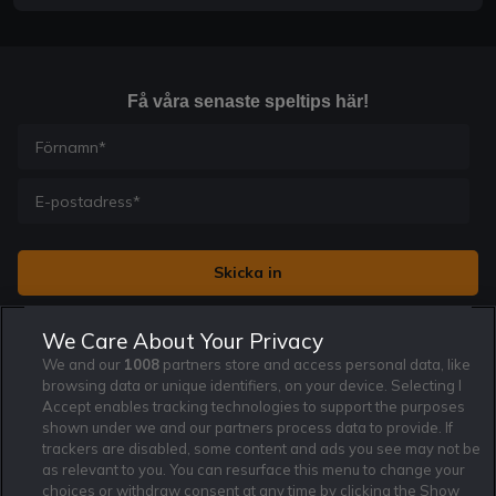
Få våra senaste speltips här!
Jag vill få nyhetsbrev från Rekatochklart och jag är 18+. Regler
We Care About Your Privacy
och villkor gäller.
*
We and our
1008
partners store and access personal data, like
browsing data or unique identifiers, on your device. Selecting I
Accept enables tracking technologies to support the purposes
shown under we and our partners process data to provide. If
trackers are disabled, some content and ads you see may not be
as relevant to you. You can resurface this menu to change your
Affiliate Modell
Ansvarsfullt Spelande
Cookie Policy
choices or withdraw consent at any time by clicking the Show