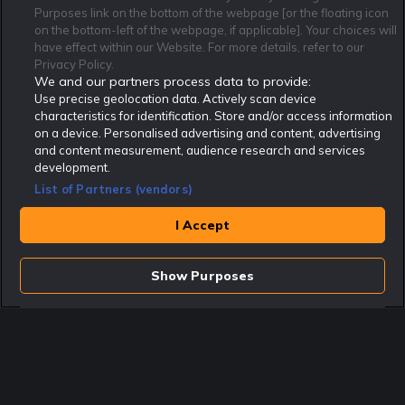
Om Rekatochklart
F.A.Q
Användarvilkor
Purposes link on the bottom of the webpage [or the floating icon
on the bottom-left of the webpage, if applicable]. Your choices will
Kontakta oss
Nyhetsarkiv
Integritetspolicy
have effect within our Website. For more details, refer to our
Redaktionen
Tipsarkiv
Sportkalender
Privacy Policy.
We and our partners process data to provide:
Redaktionell policy
Rekatochklart shop
Use precise geolocation data. Actively scan device
characteristics for identification. Store and/or access information
Rekatochklart.com är Sveriges ledande betting-community. 2017 nominerades
on a device. Personalised advertising and content, advertising
Rekatochklart som en av världens bästa spelinformations-sajter på spelbranschens egen
Oscarsgala EGR Awards.
and content measurement, audience research and services
development.
Rekatochklart är oberoende och ej knutet till något specifikt spelbolag. Här hittar du
speltips, unika insättningsbonusar och erbjudanden från de största och mest seriösa
List of Partners (vendors)
spelbolagen. En spelbok, spelskola, information om skador och avstängningar samt vårt
populära klotterplank.
Har du några frågor är du välkommen att
kontakta oss
.
I Accept
Copyright © Rekatochklart.com 2008-2026 - Alla rättigheter reserverade.
Show Purposes
Spela ansvarsfullt. Åldersgränsen för spel är 18+ Har ditt spelande blivit ett
problem? Kontakta stödlinjen på 020-81 91 00. Odds kan ändras. Alla odds var
korrekta vid den tidpunkt de publicerades. Spel utan konto innebär att man
använder e-legitimation för registrering. Delar av innehållet på sajten är
kommersiellt innehåll.