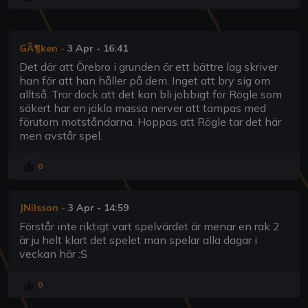
GÃ¶ken
-
3 Apr - 16:41
Det där att Örebro i grunden är ett bättre lag skriver
han för att han håller på dem. Inget att bry sig om
alltså. Tror dock att det kan bli jobbigt för Rögle som
säkert har en jäkla massa nerver att tampas med
förutom motståndarna. Hoppas att Rögle tar det här
men avstår spel.
0
JNilsson
-
3 Apr - 14:59
Förstår inte riktigt vart spelvärdet är menar en rak 2
är ju helt klart det spelet man spelar alla dagar i
veckan här :S
0