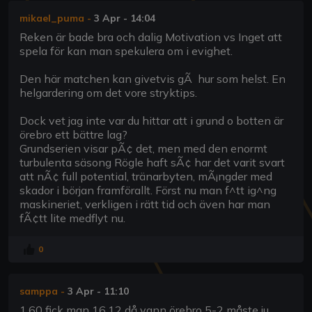
mikael_puma
-
3 Apr - 14:04
Reken är bade bra och dalig Motivation vs Inget att
spela för kan man spekulera om i evighet.
Den här matchen kan givetvis gÃ hur som helst. En
helgardering om det vore stryktips.
Dock vet jag inte var du hittar att i grund o botten är
örebro ett bättre lag?
Grundserien visar pÃ¢ det, men med den enormt
turbulenta säsong Rögle haft sÃ¢ har det varit svart
att nÃ¢ full potential, tränarbyten, mÃ¡ngder med
skador i början framförallt. Först nu man f^tt ig^ng
maskineriet, verkligen i rätt tid och även har man
fÃ¢tt lite medflyt nu.
0
samppa
-
3 Apr - 11:10
1.60 fick man 16.12 då vann örebro 5-2 måste ju