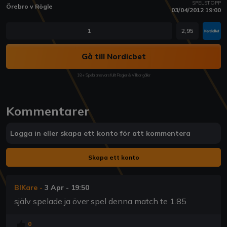
SPELSTOPP
Örebro v Rögle
03/04/2012 19:00
1
2,95
Gå till Nordicbet
18+ Spela ansvarsfullt Regler & Villkor gäller
Kommentarer
Logga in eller skapa ett konto för att kommentera
Skapa ett konto
BIKare
-
3 Apr - 19:50
själv spelade ja över spel denna match te 1.85
0