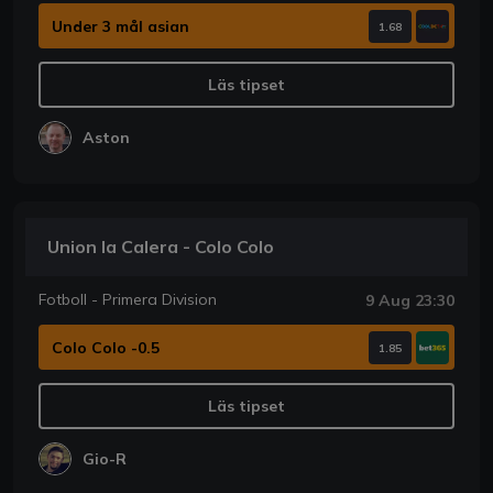
Under 3 mål asian
1.68
Läs tipset
Aston
Union la Calera - Colo Colo
Fotboll - Primera Division
9 Aug 23:30
Colo Colo -0.5
1.85
Läs tipset
Gio-R