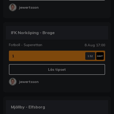
jewertsson
IFK Norköping - Brage
Fotboll - Superettan
8 Aug 17:00
1
1.52
Läs tipset
jewertsson
Mjällby - Elfsborg