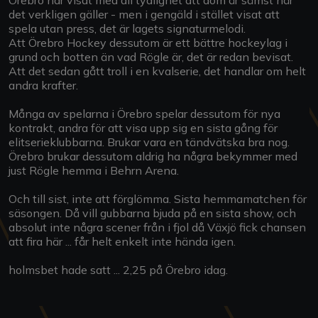
det verkligen gäller - men i gengäld i stället visat att
spela utan press, det är lagets signaturmelodi.
Att Örebro Hockey dessutom är ett bättre hockeylag i
grund och botten än vad Rögle är, det är redan bevisat.
Att det sedan gått troll i en kvalserie, det handlar om helt
andra krafter.
Många av spelarna i Örebro spelar dessutom för nya
kontrakt, andra för att visa upp sig en sista gång för
elitserieklubbarna. Brukar vara en tändvätska bra nog.
Örebro brukar dessutom aldrig ha några bekymmer med
just Rögle hemma i Behrn Arena.
Och till sist, inte att förglömma. Sista hemmamatchen för
säsongen. Då vill gubbarna bjuda på en sista show, och
absolut inte några scener från i fjol då Växjö fick chansen
att fira här ... får helt enkelt inte hända igen.
holmsbet hade satt ... 2,25 på Örebro idag.