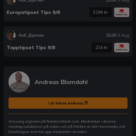
Europatipset Tips 9/8
5184 kr
RoK_Bjornen
15:00
9 Aug
Topptipset Tips 9/8
216 kr
Andreas Blomdahl
Lär känna Andreas
Ansvarig utgivare på Rekatochklart.com. Medverkar i diverse
mediaproduktioner på sidan och på fritiden är det Hammarby och
Euroleague som tar upp merparten av tiden.