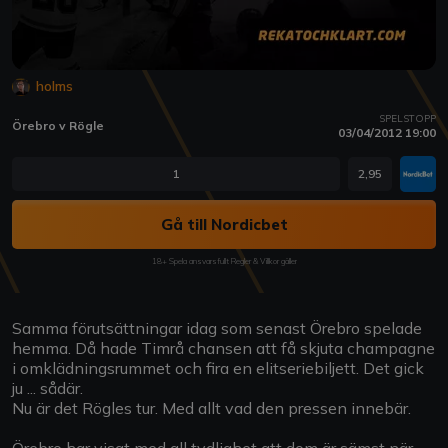
holms
SPELSTOPP
Örebro v Rögle
03/04/2012 19:00
1
2,95
Gå till Nordicbet
18+ Spela ansvarsfullt Regler & Villkor gäller
Samma förutsättningar idag som senast Örebro spelade
hemma. Då hade Timrå chansen att få skjuta champagne
i omklädningsrummet och fira en elitseriebiljett. Det gick
ju ... sådär.
Nu är det Rögles tur. Med allt vad den pressen innebär.
Örebro har visat med all tydlighet att dom är sämst när