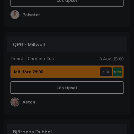
Läs tipset
Polsater
QPR - Millwall
Fotboll - Carabao Cup
8 Aug 15:00
Mål före 29:00
1.83
Läs tipset
Aston
Björnens Dubbel