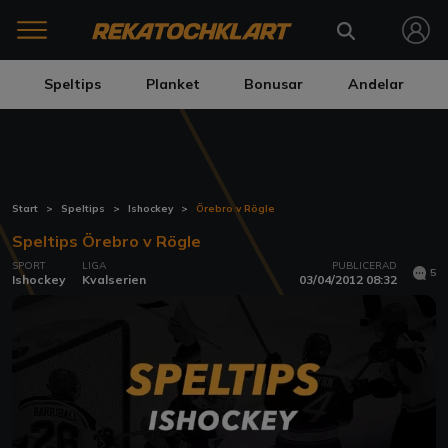
Speltips
Planket
Bonusar
Andelar
Start
Speltips
Ishockey
Örebro v Rögle
Speltips Örebro v Rögle
SPORT
LIGA
PUBLICERAD
5
Ishockey
Kvalserien
03/04/2012 08:32