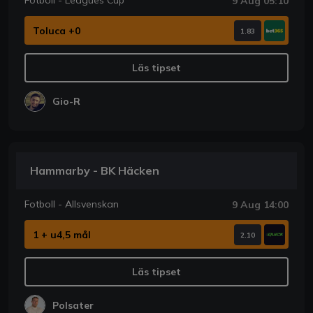
Fotboll - Leagues Cup
9 Aug 05:10
Toluca +0
1.83
Läs tipset
Gio-R
Hammarby - BK Häcken
Fotboll - Allsvenskan
9 Aug 14:00
1 + u4,5 mål
2.10
Läs tipset
Polsater