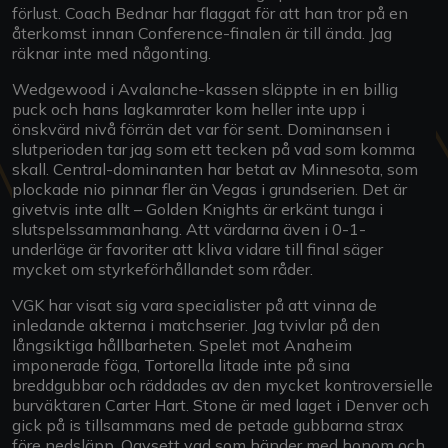
förlust. Coach Bednar har flaggat för att han tror på en
återkomst innan Conference-finalen är till ända. Jag
räknar inte med någonting.
Wedgewood i Avalanche-kassen släppte in en billig
puck och hans lagkamrater kom heller inte upp i
önskvärd nivå förrän det var för sent. Dominansen i
slutperioden tar jag som ett tecken på vad som komma
skall. Central-dominanten har betat av Minnesota, som
plockade nio pinnar fler än Vegas i grundserien. Det är
givetvis inte allt – Golden Knights är erkänt tunga i
slutspelssammanhang. Att värdarna även i 0-1-
underläge är favoriter att kliva vidare till final säger
mycket om styrkeförhållandet som råder.
VGK har visat sig vara specialister på att vinna de
inledande akterna i matchserier. Jag tvivlar på den
långsiktiga hållbarheten. Spelet mot Anaheim
imponerade föga, Tortorella litade inte på sina
breddgubbar och räddades av den mycket kontroversielle
burväktaren Carter Hart. Stone är med laget i Denver och
gick på is tillsammans med de petade gubbarna strax
före nedsläpp. Oavsett vad som händer med honom och