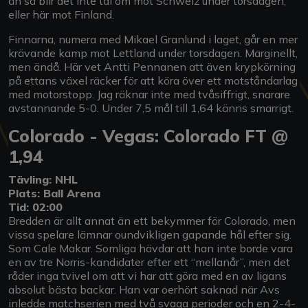
än så blir det inte tal om mot Schweiz under torsdagen,
eller här mot Finland.
Finnarna, numera med Mikael Granlund i laget, går en mer
krävande kamp mot Lettland under torsdagen. Marginellt,
men ändå. Här vet Antti Pennanen att även krypkörning
på ettans växel räcker för att köra över ett motståndarlag
med motorstopp. Jag räknar inte med tvåsiffrigt, snarare
avstannande 5-0. Under 7,5 mål till 1,64 känns smarrigt.
Colorado - Vegas: Colorado FT @
1,94
Tävling: NHL
Plats: Ball Arena
Tid: 02:00
Bredden är allt annat än ett bekymmer för Colorado, men
vissa spelare lämnar oundvikligen gapande hål efter sig.
Som Cale Makar. Somliga hävdar att han inte borde vara
en av tre Norris-kandidater efter ett “mellanår”, men det
råder inga tvivel om att vi har att göra med en av ligans
absolut bästa backar. Han var oerhört saknad när Avs
inledde matchserien med två svaga perioder och en 2-4-