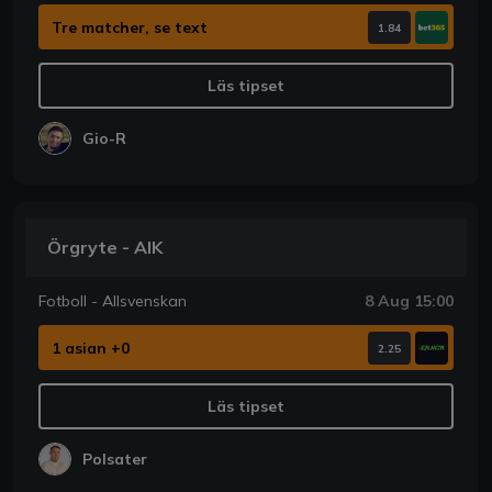
Tre matcher, se text
1.84
Läs tipset
Gio-R
Örgryte - AIK
Fotboll - Allsvenskan
8 Aug 15:00
1 asian +0
2.25
Läs tipset
Polsater