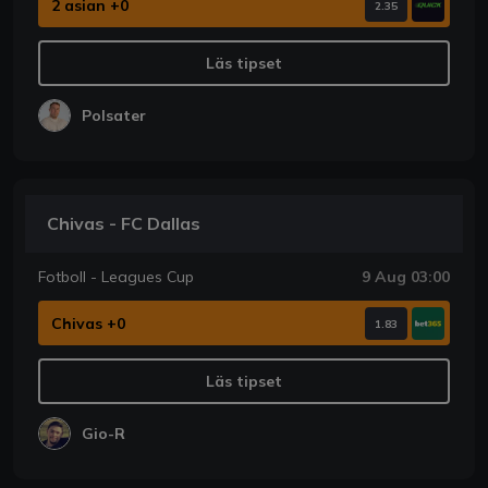
2 asian +0
2.35
Läs tipset
Polsater
Chivas - FC Dallas
Fotboll - Leagues Cup
9 Aug 03:00
Chivas +0
1.83
Läs tipset
Gio-R