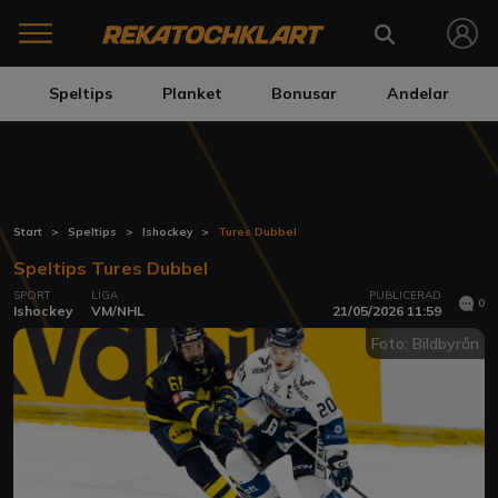
Speltips
Planket
Bonusar
Andelar
Start
Speltips
Ishockey
Tures Dubbel
Speltips Tures Dubbel
SPORT
LIGA
PUBLICERAD
0
Ishockey
VM/NHL
21/05/2026 11:59
Foto: Bildbyrån