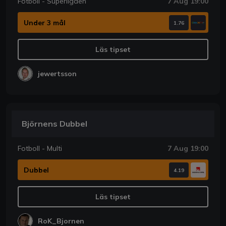
Fotboll - Superligaen
7 Aug 19:00
Under 3 mål
1.76
Läs tipset
jewertsson
Björnens Dubbel
Fotboll - Multi
7 Aug 19:00
Dubbel
4.19
Läs tipset
RoK_Bjornen