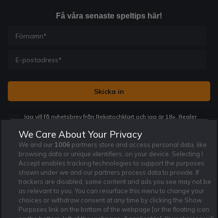
Få våra senaste speltips här!
Jag vill få nyhetsbrev från Rekatochklart och jag är 18+. Regler
och villkor gäller.
*
We Care About Your Privacy
We and our
1006
partners store and access personal data, like
browsing data or unique identifiers, on your device. Selecting I
Accept enables tracking technologies to support the purposes
shown under we and our partners process data to provide. If
trackers are disabled, some content and ads you see may not be
Affiliate Modell
Ansvarsfullt Spelande
Cookie Policy
as relevant to you. You can resurface this menu to change your
Om Rekatochklart
F.A.Q
Användarvilkor
choices or withdraw consent at any time by clicking the Show
Purposes link on the bottom of the webpage [or the floating icon
Kontakta oss
Nyhetsarkiv
Integritetspolicy