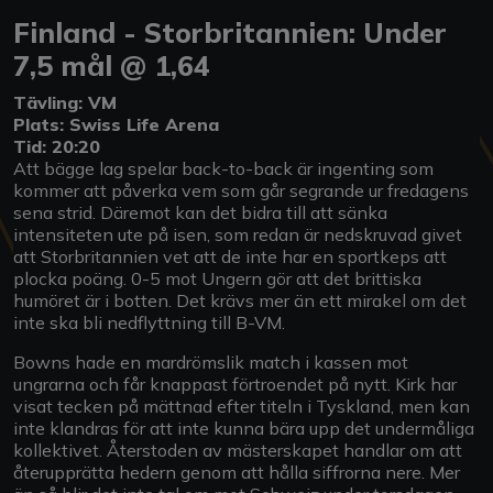
Finland - Storbritannien: Under
7,5 mål @ 1,64
Tävling: VM
Plats: Swiss Life Arena
Tid: 20:20
Att bägge lag spelar back-to-back är ingenting som
kommer att påverka vem som går segrande ur fredagens
sena strid. Däremot kan det bidra till att sänka
intensiteten ute på isen, som redan är nedskruvad givet
att Storbritannien vet att de inte har en sportkeps att
plocka poäng. 0-5 mot Ungern gör att det brittiska
humöret är i botten. Det krävs mer än ett mirakel om det
inte ska bli nedflyttning till B-VM.
Bowns hade en mardrömslik match i kassen mot
ungrarna och får knappast förtroendet på nytt. Kirk har
visat tecken på mättnad efter titeln i Tyskland, men kan
inte klandras för att inte kunna bära upp det undermåliga
kollektivet. Återstoden av mästerskapet handlar om att
återupprätta hedern genom att hålla siffrorna nere. Mer