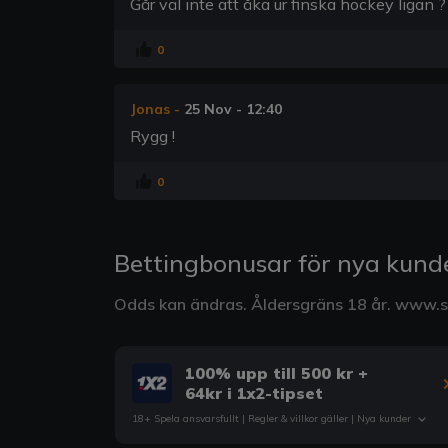
Går väl inte att åka ur finska hockey ligan ?
0
Jonas
-
25 Nov - 12:40
Rygg !
0
Bettingbonusar för nya kund
Odds kan ändras. Åldersgräns 18 år.
www.st
100% upp till 500 kr +
64kr i 1x2-tipset
18+ Spela ansvarsfullt |
Regler & villkor
gäller | Nya kunder