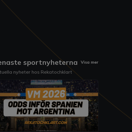
enaste sportnyheterna
Visa mer
tuella nyheter hos Rekatochklart