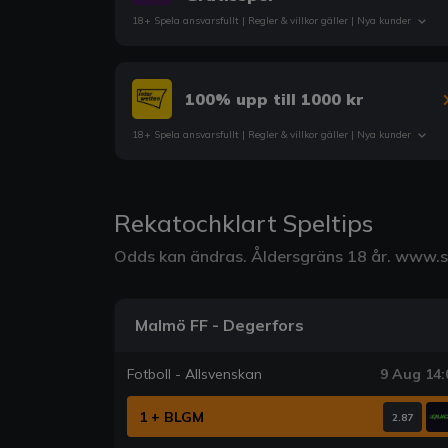
18+ Spela ansvarsfullt |
Regler & villkor
gäller | Nya kunder
100% upp till 1000 kr
18+ Spela ansvarsfullt |
Regler & villkor
gäller | Nya kunder
Rekatochklart Speltips
Odds kan ändras. Åldersgräns 18 år.
www.st
Malmö FF - Degerfors
Fotboll - Allsvenskan
9 Aug 14:
1 + BLGM
2.87