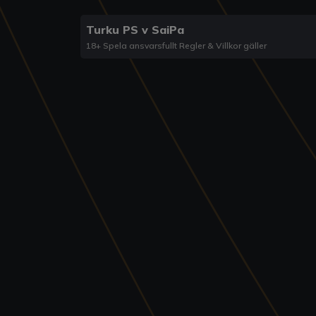
Turku PS v SaiPa
18+ Spela ansvarsfullt Regler & Villkor gäller