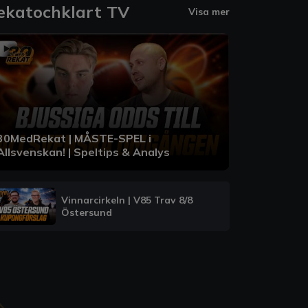
ekatochklart TV
Visa mer
30MedRekat | MÅSTE-SPEL i
Allsvenskan! | Speltips & Analys
Vinnarcirkeln | V85 Trav 8/8
Östersund