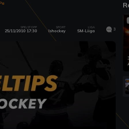
iPa
R
SPELSTOPP
SPORT
LIGA
3
25/11/2010 17:30
Ishockey
SM-Liiga