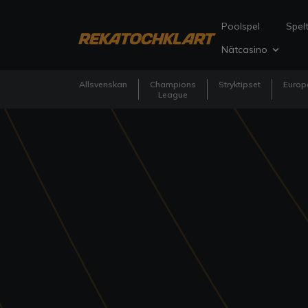
Poolspel
Spelt
Nätcasino
Allsvenskan
Champions
Stryktipset
Europ
League