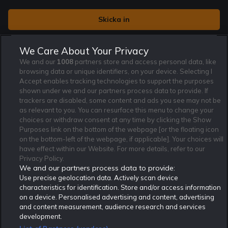
Jag vill få nyhetsbrev från Rekatochklart och jag är 18+. Regler
We Care About Your Privacy
och villkor gäller.
*
We and our
1008
partners store and access personal data, like
browsing data or unique identifiers, on your device. Selecting I
Accept enables tracking technologies to support the purposes
shown under we and our partners process data to provide. If
trackers are disabled, some content and ads you see may not be
as relevant to you. You can resurface this menu to change your
Affiliate Modell
Ansvarsfullt Spelande
Cookie Policy
choices or withdraw consent at any time by clicking the Show
Om Rekatochklart
F.A.Q
Användarvilkor
Purposes link on the bottom of the webpage [or the floating icon
on the bottom-left of the webpage, if applicable]. Your choices will
Kontakta oss
Nyhetsarkiv
Integritetspolicy
have effect within our Website. For more details, refer to our
Redaktionen
Tipsarkiv
Sportkalender
Privacy Policy.
We and our partners process data to provide:
Redaktionell policy
Rekatochklart shop
Use precise geolocation data. Actively scan device
characteristics for identification. Store and/or access information
Rekatochklart.com är Sveriges ledande betting-community. 2017 nominerades
on a device. Personalised advertising and content, advertising
Rekatochklart som en av världens bästa spelinformations-sajter på spelbranschens egen
Oscarsgala EGR Awards.
and content measurement, audience research and services
development.
Rekatochklart är oberoende och ej knutet till något specifikt spelbolag. Här hittar du
speltips, unika insättningsbonusar och erbjudanden från de största och mest seriösa