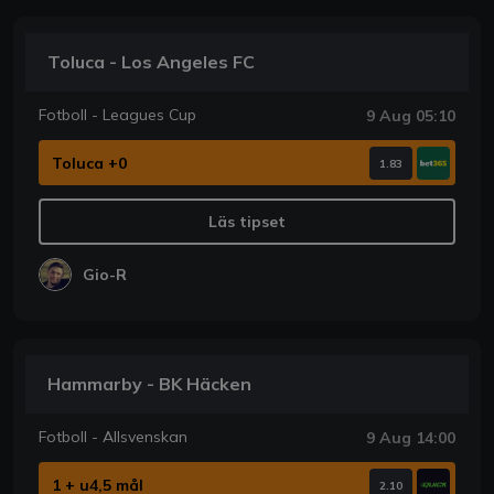
Toluca - Los Angeles FC
Fotboll - Leagues Cup
9 Aug 05:10
Toluca +0
1.83
Läs tipset
Gio-R
Hammarby - BK Häcken
Fotboll - Allsvenskan
9 Aug 14:00
1 + u4,5 mål
2.10