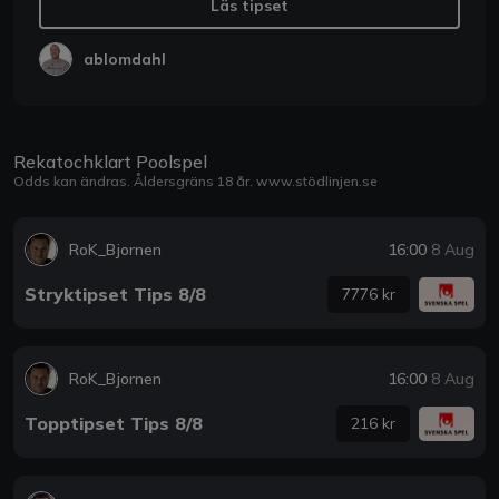
Läs tipset
ablomdahl
Rekatochklart Poolspel
Odds kan ändras. Åldersgräns 18 år.
www.stödlinjen.se
RoK_Bjornen
16:00
8 Aug
Stryktipset Tips 8/8
7776 kr
RoK_Bjornen
16:00
8 Aug
Topptipset Tips 8/8
216 kr