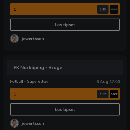
1
1.53
Läs tipset
jewertsson
IFK Norköping - Brage
Fotboll - Superettan
8 Aug 17:00
1
1.52
Läs tipset
jewertsson