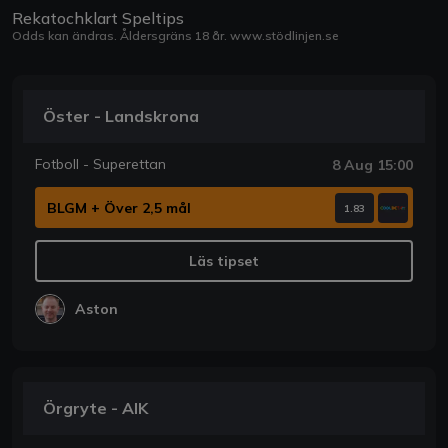
Rekatochklart Speltips
Odds kan ändras. Åldersgräns 18 år.
www.stödlinjen.se
Öster - Landskrona
Fotboll - Superettan
8 Aug 15:00
BLGM + Över 2,5 mål
1.83
Läs tipset
Aston
Örgryte - AIK