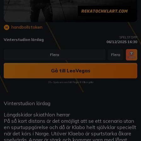
handbollstoken
SPELSTOPP
Vinterstudion lördag
06/12/2025 16:30
Flera
Flera
Gå till LeoVegas
18+ Spela ansvarsfullt Regler & Villkor gäller
Vinterstudion lördag
Längdskidor skiathlon herrar
På så kort distans är det omöjligt att se ett scenario utan
en spurtuppgörelse och då är Klabo helt självklar speciellt
när det körs i Norge. Utöver Klaebo är spurtstarka åkare
spelvärda, Anger är stark och kommer vara med långt