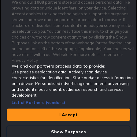
We and our
1008
partners store and access personal data, like
browsing data or unique identifiers, on your device. Selecting I
Rekatochklart är oberoende och ej knutet till något specifikt spelbolag. Här hittar du
speltips, unika insättningsbonusar och erbjudanden från de största och mest seriösa
Accept enables tracking technologies to support the purposes
spelbolagen. En spelbok, spelskola, information om skador och avstängningar samt vårt
shown under we and our partners process data to provide. If
populära klotterplank.
Har du några frågor är du välkommen att
kontakta oss
.
trackers are disabled, some content and ads you see may not be
as relevant to you. You can resurface this menu to change your
Copyright © Rekatochklart.com 2008-2026 - Alla rättigheter reserverade.
choices or withdraw consent at any time by clicking the Show
Purposes link on the bottom of the webpage [or the floating icon
Spela ansvarsfullt. Åldersgränsen för spel är 18+ Har ditt spelande blivit ett
on the bottom-left of the webpage, if applicable]. Your choices will
problem? Kontakta stödlinjen på 020-81 91 00. Odds kan ändras. Alla odds var
have effect within our Website. For more details, refer to our
korrekta vid den tidpunkt de publicerades. Spel utan konto innebär att man
använder e-legitimation för registrering. Delar av innehållet på sajten är
Privacy Policy.
kommersiellt innehåll.
We and our partners process data to provide:
Use precise geolocation data. Actively scan device
characteristics for identification. Store and/or access information
on a device. Personalised advertising and content, advertising
and content measurement, audience research and services
development.
List of Partners (vendors)
I Accept
Show Purposes