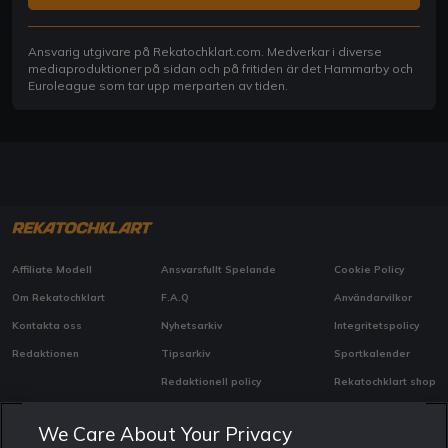
Ansvarig utgivare på Rekatochklart.com. Medverkar i diverse
mediaproduktioner på sidan och på fritiden är det Hammarby och
Euroleague som tar upp merparten av tiden.
Affiliate Modell
Ansvarsfullt Spelande
Cookie Policy
Om Rekatochklart
F.A.Q
Användarvilkor
Kontakta oss
Nyhetsarkiv
Integritetspolicy
Redaktionen
Tipsarkiv
Sportkalender
Redaktionell policy
Rekatochklart shop
Rekatochklart.com är Sveriges ledande betting-community. 2017 nominerades
We Care About Your Privacy
Rekatochklart som en av världens bästa spelinformations-sajter på spelbranschens egen
Oscarsgala EGR Awards.