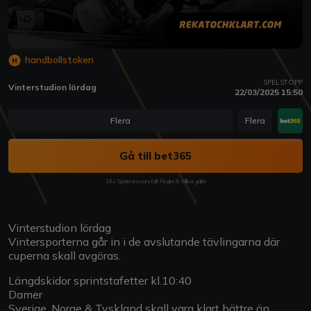
handbollstoken
SPELSTOPP
Vinterstudion lördag
22/03/2025 15:50
Flera
Flera
Gå till bet365
18+ Spela ansvarsfullt Regler & Villkor gäller
Vinterstudion lördag
Vintersporterna går in i de avslutande tävlingarna där
cuperna skall avgöras.
Längdskidor sprintstafetter kl.10:40
Damer
Sverige, Norge & Tyskland skall vara klart bättre än