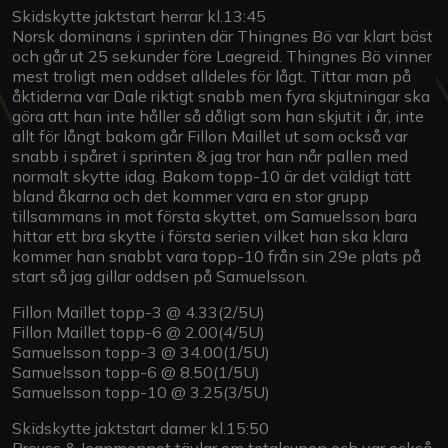
Skidskytte jaktstart herrar kl.13:45
Norsk dominans i sprinten där Thingnes Bö var klart bäst
och går ut 25 sekunder före Laegreid. Thingnes Bö vinner
mest troligt men oddset alldeles för lågt. Tittar man på
åktiderna var Dale riktigt snabb men fyra skjutningar ska
göra att han inte håller så dåligt som han skjutit i år, inte
allt för långt bakom går Fillon Maillet ut som också var
snabb i spåret i sprinten & jag tror han når pallen med
normalt skytte idag. Bakom topp-10 är det väldigt tätt
bland åkarna och det kommer vara en stor grupp
tillsammans in mot första skyttet, om Samuelsson bara
hittar ett bra skytte i första serien vilket han ska klara
kommer han snabbt vara topp-10 från sin 29e plats på
start så jag gillar oddsen på Samuelsson.
Fillon Maillet topp-3 @ 4.33(2/5U)
Fillon Maillet topp-6 @ 2.00(4/5U)
Samuelsson topp-3 @ 34.00(1/5U)
Samuelsson topp-6 @ 8.50(1/5U)
Samuelsson topp-10 @ 3.25(3/5U)
Skidskytte jaktstart damer kl.15:50
Preuss & Jeanmonnot tävlar om totalcupen och var också