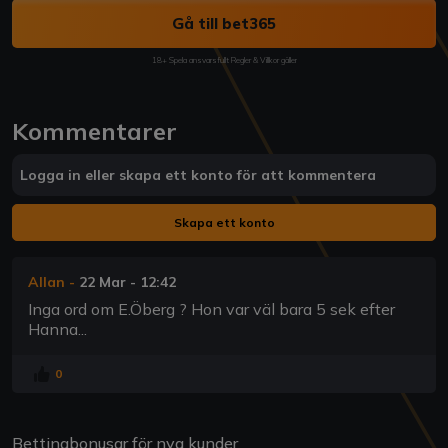
Gå till bet365
18+ Spela ansvarsfullt Regler & Villkor gäller
Kommentarer
Logga in eller skapa ett konto för att kommentera
Skapa ett konto
Allan
-
22 Mar - 12:42
Inga ord om E.Öberg ? Hon var väl bara 5 sek efter
Hanna...
0
Bettingbonusar för nya kunder