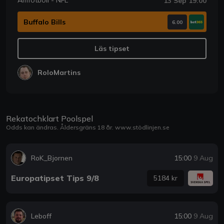
Amfotboll - NFL
13 Sep 19:00
Buffalo Bills
6.00
Läs tipset
RoloMartins
Rekatochklart Poolspel
Odds kan ändras. Åldersgräns 18 år.
www.stödlinjen.se
RoK_Bjornen
15:00
9 Aug
Europatipset Tips 9/8
5184 kr
Leboff
15:00
9 Aug