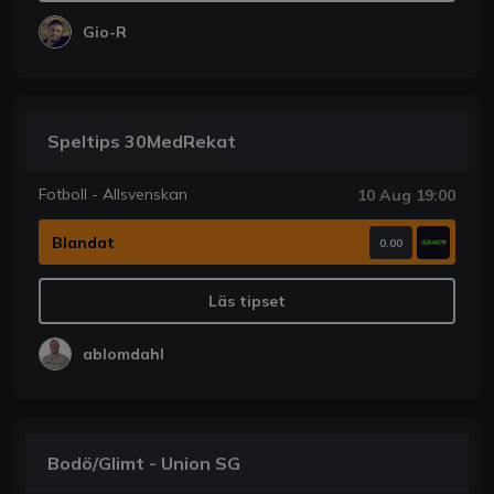
Gio-R
Speltips 30MedRekat
Fotboll - Allsvenskan
10 Aug 19:00
Blandat
0.00
Läs tipset
ablomdahl
Bodö/Glimt - Union SG