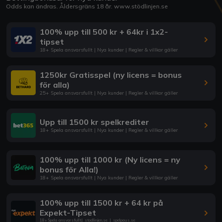
Odds kan ändras. Åldersgräns 18 år.
www.stödlinjen.se
100% upp till 500 kr + 64kr i 1x2-
tipset
18+ Spela ansvarsfullt | Nya kunder | Regler & villkor gäller
1250kr Gratisspel (ny licens = bonus
för alla)
25+ Spela ansvarsfullt | Nya kunder | Regler & villkor gäller
Upp till 1500 kr spelkrediter
18+ Spela ansvarsfullt | Nya kunder | Regler & villkor gäller
100% upp till 1000 kr (Ny licens = ny
bonus för Alla!)
18+ Spela ansvarsfullt | Nya kunder | Regler & villkor gäller
100% upp till 1500 kr + 64 kr på
Expekt-Tipset
18+ Spela ansvarsfullt
|
stodlinjen.se
|
spelpaus.se