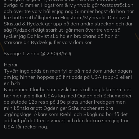
övriga. Gimmler, Hagström & Myhrvold går förstasträckan
och över tre varv håller jag nog Gimmler högst då hon har
lite bättre uthållighet än Hagström/Myhrvold. Dahlqvist,
Skistad & Rydzek gör upp på den andra sträckan och där
såg Rydzek riktigt stark ut igår men över tre varv så
tycker jag Dahlqvist ska ha en bra chans då hon är
starkare än Rydzek ju fler varv dom kör.
Sverige 1 vinna @ 2.50(4/5U)
Herrar
Tyvärr inga odds än men fyller på med dom under dagen
om jag hinner, hoppas på fint odds på USA topp-3 eller i
en h2h.
Norge med Klaebo som avslutare skall nog leka hem det
här men jag gillar USAs lag med Ogden och Schumacher,
de slutade 12a resp på 19e plats under fredagen men
min känsla är att Ogden ger Schumacher ett bra
utgångsläge. Åkare som Riebli och Skoglund bör få det
jobbigt på det tredje varvet och den luckan som jag tror
USA får räcker nog.