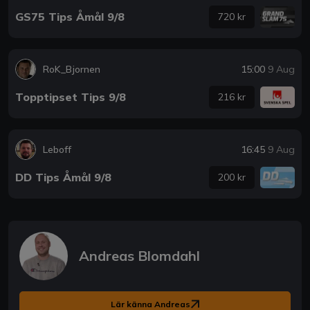
GS75 Tips Åmål 9/8
720 kr
RoK_Bjornen
15:00
9 Aug
Topptipset Tips 9/8
216 kr
Leboff
16:45
9 Aug
DD Tips Åmål 9/8
200 kr
Andreas Blomdahl
Lär känna Andreas