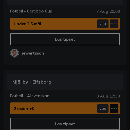
Fotboll - Carabao Cup
7 Aug 21:00
Under 2,5 mål
2.03
Läs tipset
jewertsson
Mjällby - Elfsborg
Fotboll - Allsvenskan
8 Aug 17:30
2 asian +0
2.35
Läs tipset