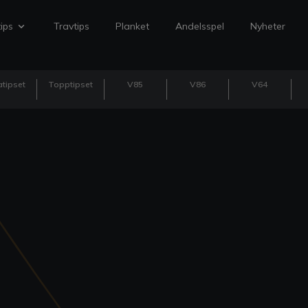
ips
Travtips
Planket
Andelsspel
Nyheter
tipset
Topptipset
V85
V86
V64