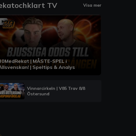
ekatochklart TV
Visa mer
30MedRekat | MÅSTE-SPEL i
Allsvenskan! | Speltips & Analys
Vinnarcirkeln | V85 Trav 8/8
Östersund