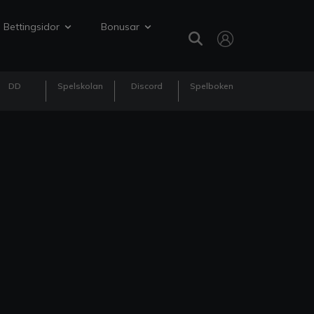
Bettingsidor
Bonusar
DD
Spelskolan
Discord
Spelboken