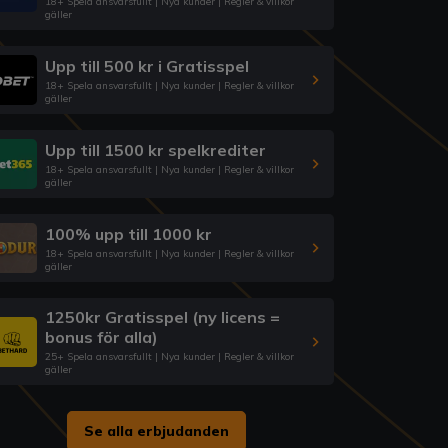
18+ Spela ansvarsfullt | Nya kunder | Regler & villkor
gäller
Upp till 500 kr i Gratisspel
18+ Spela ansvarsfullt | Nya kunder | Regler & villkor
gäller
Upp till 1500 kr spelkrediter
18+ Spela ansvarsfullt | Nya kunder | Regler & villkor
gäller
100% upp till 1000 kr
18+ Spela ansvarsfullt | Nya kunder | Regler & villkor
gäller
1250kr Gratisspel (ny licens =
bonus för alla)
25+ Spela ansvarsfullt | Nya kunder | Regler & villkor
gäller
Se alla erbjudanden