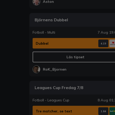
Aston
Björnens Dubbel
Fotboll - Multi
7 Aug 19:
Dubbel
4.19
Läs tipset
RoK_Bjornen
Leagues Cup Fredag 7/8
Fotboll - Leagues Cup
8 Aug 01:
Tre matcher, se text
1.84