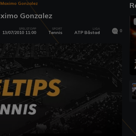
-Maximo Gonzalez
R
aximo Gonzalez
SPELSTOPP
SPORT
LIGA
0
13/07/2010 11:00
Tennis
ATP Båstad