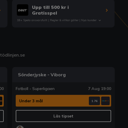
Upp till 500 kr i
Gratisspel
18+ Spela ansvarsfullt |
Regler & villkor
gäller | Nya kunder
ödlinjen.se
Sönderjyske - Viborg
00
Fotboll - Superligaen
7 Aug 19:00
Under 3 mål
1.76
Läs tipset