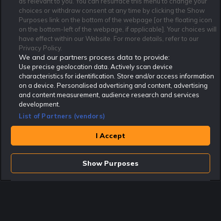
as relevant to you. You can resurface this menu to change your
Affiliate Modell
Ansvarsfullt Spelande
Cookie Policy
choices or withdraw consent at any time by clicking the Show
Om Rekatochklart
F.A.Q
Användarvilkor
Purposes link on the bottom of the webpage [or the floating icon
on the bottom-left of the webpage, if applicable]. Your choices will
Kontakta oss
Nyhetsarkiv
Integritetspolicy
have effect within our Website. For more details, refer to our
Redaktionen
Tipsarkiv
Sportkalender
Privacy Policy.
We and our partners process data to provide:
Redaktionell policy
Rekatochklart shop
Use precise geolocation data. Actively scan device
characteristics for identification. Store and/or access information
Rekatochklart.com är Sveriges ledande betting-community. 2017 nominerades
on a device. Personalised advertising and content, advertising
Rekatochklart som en av världens bästa spelinformations-sajter på spelbranschens egen
Oscarsgala EGR Awards.
and content measurement, audience research and services
development.
Rekatochklart är oberoende och ej knutet till något specifikt spelbolag. Här hittar du
speltips, unika insättningsbonusar och erbjudanden från de största och mest seriösa
List of Partners (vendors)
spelbolagen. En spelbok, spelskola, information om skador och avstängningar samt vårt
populära klotterplank.
Har du några frågor är du välkommen att
kontakta oss
.
I Accept
Copyright © Rekatochklart.com 2008-2026 - Alla rättigheter reserverade.
Show Purposes
Spela ansvarsfullt. Åldersgränsen för spel är 18+ Har ditt spelande blivit ett
problem? Kontakta stödlinjen på 020-81 91 00. Odds kan ändras. Alla odds var
korrekta vid den tidpunkt de publicerades. Spel utan konto innebär att man
använder e-legitimation för registrering. Delar av innehållet på sajten är
kommersiellt innehåll.