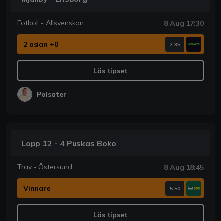
Fotboll - Allsvenskan
8 Aug 17:30
2 asian +0
2.35
Läs tipset
Polsater
Lopp 12 - 4 Puskas Boko
Trav - Östersund
8 Aug 18:45
Vinnare
5.50
Läs tipset