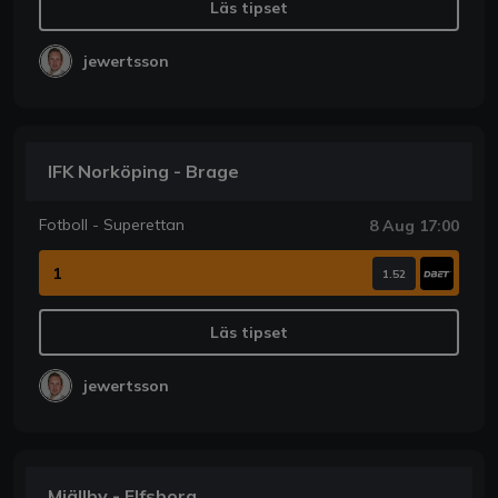
Läs tipset
jewertsson
IFK Norköping - Brage
Fotboll - Superettan
8 Aug 17:00
1
1.52
Läs tipset
jewertsson
Mjällby - Elfsborg