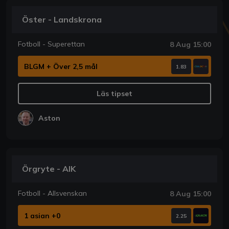
Öster - Landskrona
Fotboll - Superettan
8 Aug 15:00
BLGM + Över 2,5 mål
1.83
Läs tipset
Aston
Örgryte - AIK
Fotboll - Allsvenskan
8 Aug 15:00
1 asian +0
2.25