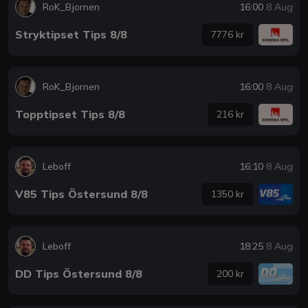
RoK_Bjornen
16:00
8 Aug
Stryktipset Tips 8/8
7776 kr
RoK_Bjornen
16:00
8 Aug
Topptipset Tips 8/8
216 kr
Leboff
16:10
8 Aug
V85 Tips Östersund 8/8
1350 kr
Leboff
18:25
8 Aug
DD Tips Östersund 8/8
200 kr