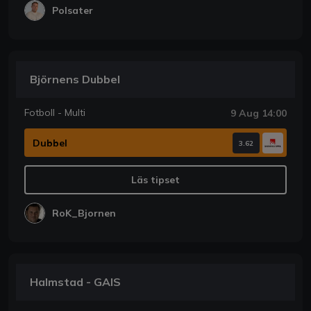
Polsater
Björnens Dubbel
Fotboll - Multi
9 Aug 14:00
Dubbel
3.62
Läs tipset
RoK_Bjornen
Halmstad - GAIS