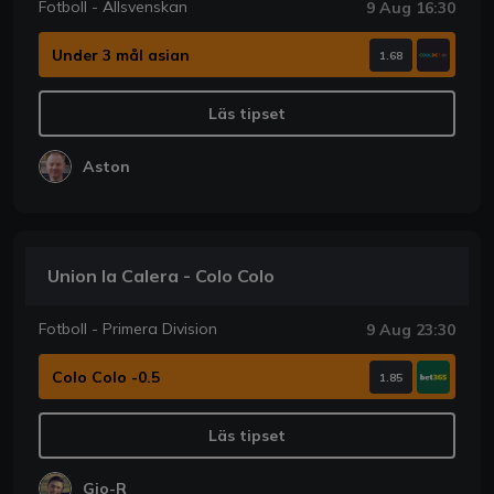
Fotboll - Allsvenskan
9 Aug 16:30
Under 3 mål asian
1.68
Läs tipset
Aston
Union la Calera - Colo Colo
Fotboll - Primera Division
9 Aug 23:30
Colo Colo -0.5
1.85
Läs tipset
Gio-R