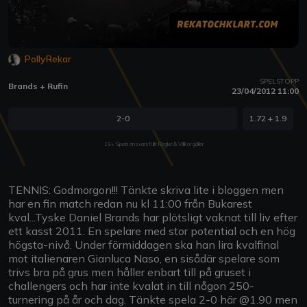
PollyRekar
SPELSTOPP
Brands + Rufin
23/04/2012 11:00
2-0
1.72 + 1.9
18+ Spela ansvarsfullt Regler & Villkor gäller
TENNIS: Godmorgon!!! Tänkte skriva lite i bloggen men
har en fin match redan nu kl 11:00 från Bukarest
kval...Tyske Daniel Brands har plötsligt vaknat till liv efter
ett kasst 2011. En spelare med stor potential och en hög
högsta-nivå. Under förmiddagen ska han lira kvalfinal
mot italienaren Gianluca Naso, en sisådär spelare som
trivs bra på grus men håller enbart till på gruset i
challengers och har inte kvalat in till någon 250-
turnering på år och dag. Tänkte spela 2-0 här @1.90 men