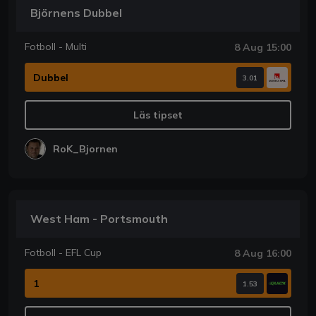
Björnens Dubbel
Fotboll - Multi
8 Aug 15:00
Dubbel
3.01
Läs tipset
RoK_Bjornen
West Ham - Portsmouth
Fotboll - EFL Cup
8 Aug 16:00
1
1.53